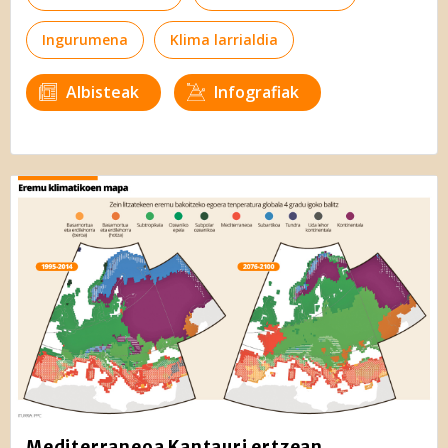
Ingurumena
Klima larrialdia
Albisteak
Infografiak
Mediterraneoa Kantauri ertzean