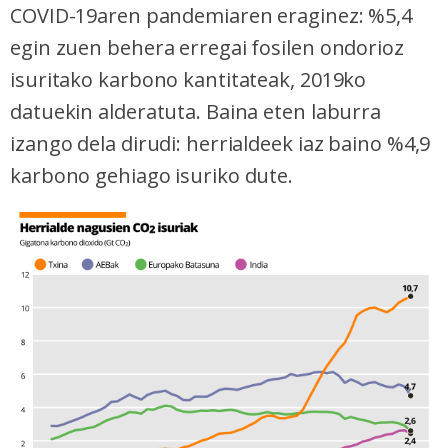
COVID-19aren pandemiaren eraginez: %5,4
egin zuen behera erregai fosilen ondorioz
isuritako karbono kantitateak, 2019ko
datuekin alderatuta. Baina eten laburra
izango dela dirudi: herrialdeek iaz baino %4,9
karbono gehiago isuriko dute.