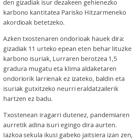
den gizadiak isur dezakeen gehienezko
karbono kantitatea Parisko Hitzarmeneko
akordioak betetzeko.
Azken txos
tenaren ondorioak hauek dira:
gizadiak 11 urteko epean eten behar lituzke
karbono isuriak, Lurraren berotzea 1,5
gradura mugatu eta klima aldaketaren
ondoriorik larrienak ez izateko, baldin eta
isuriak gutxitzeko neurri eraldatzailerik
hartzen ez badu.
Txostenean iragarri dutenez, pandemiaren
aurretik adina isuri egingo dira aurten.
Iazkoa sekula ikusi gabeko jaitsiera izan zen,