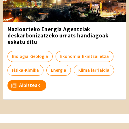
Nazioarteko Energia Agentziak
deskarbonizatzeko urrats handiagoak
eskatu ditu
Biologia-Geologia
Ekonomia-Ekintzailetza
Fisika-Kimika
Energia
Klima larrialdia
Albisteak