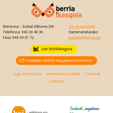
Berria.eus
- Euskal Editorea SM
Zer da Ikasgela?
Telefonoa:
943-30 40 30
Harremanetarako:
Faxa:
943-59 01 72
ikasgela@berria.eus
Izan BERRIAlaguna
Harpidetu BERRIA Ikasgelaren buletinera
Lege Informazioa
Pribatutasun politika
Cookieak
Lizentzia