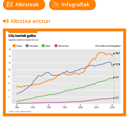
Albisteak
Infografiak
Albistea entzun