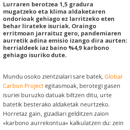
Lurraren berotzea 1,5 gradura
mugatzeko eta klima aldaketaren
ondorioak gehiago ez larritzeko eten
behar lirateke isuriak. Oraingo
erritmoan jarraituz gero, pandemiaren
aurretik adina emisio izango dira aurten:
herrialdeek iaz baino %4,9 karbono
gehiago isuriko dute.
Mundu osoko zientzialari sare batek,
Global
Carbon Project
egitasmoak, berotegi gasen
isuriei buruzko datuak biltzen ditu, urte
batetik besterako aldaketak neurtzeko.
Horretaz gain, gizadiari gelditzen zaion
«karbono aurrekontua» kalkulatzen du: zein