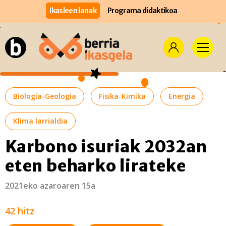
Ikasleen lanak
Programa didaktikoa
Biologia-Geologia
Fisika-Kimika
Energia
Klima larrialdia
Karbono isuriak 2032an
eten beharko lirateke
2021eko azaroaren 15a
42 hitz