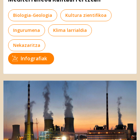
Biologia-Geologia
Kultura zientifikoa
Ingurumena
Klima larrialdia
Nekazaritza
Infografiak