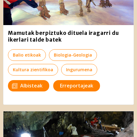
Mamutak berpiztuko dituela iragarri du
ikerlari talde batek
Balio etikoak
Biologia-Geologia
Kultura zientifikoa
Ingurumena
Albisteak
Erreportajeak