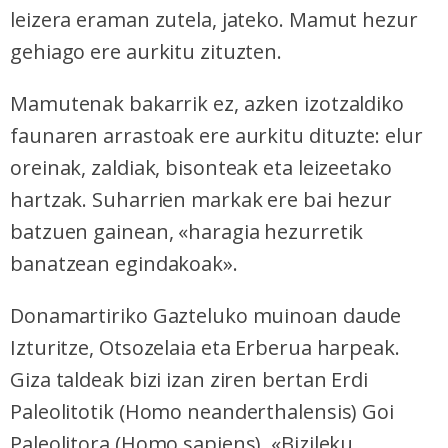
leizera eraman zutela, jateko. Mamut hezur
gehiago ere aurkitu zituzten.
Mamutenak bakarrik ez, azken izotzaldiko
faunaren arrastoak ere aurkitu dituzte: elur
oreinak, zaldiak, bisonteak eta leizeetako
hartzak. Suharrien markak ere bai hezur
batzuen gainean, «haragia hezurretik
banatzean egindakoak».
Donamartiriko Gazteluko muinoan daude
Izturitze, Otsozelaia eta Erberua harpeak.
Giza taldeak bizi izan ziren bertan Erdi
Paleolitotik (Homo neanderthalensis) Goi
Paleolitora (Homo sapiens). «Bizileku