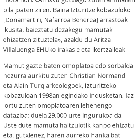
bila joaten ziren. Baina Izturitze kobazuloko
[Donamartiri, Nafarroa Beherea] arrastoak
ikusita, baieztatu dezakegu mamutak
ehizatzen zituztela», azaldu du Aritza
Villaluenga EHUko irakasle eta ikertzaileak.
Mamut gazte baten omoplatoa edo sorbalda
hezurra aurkitu zuten Christian Normand
eta Alain Turq arkeologoek, Izturitzeko
kobazuloan 1998an egindako indusketan. Iaz
lortu zuten omoplatoaren lehenengo
datazioa: duela 29.000 urte ingurukoa da.
Uste dute mamuta haitzulotik kanpo ehizatu
eta, gutxienez, haren aurreko hanka bat