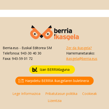
Berria.eus
- Euskal Editorea SM
Zer da Ikasgela?
Telefonoa:
943-30 40 30
Harremanetarako:
Faxa:
943-59 01 72
ikasgela@berria.eus
Izan BERRIAlaguna
Harpidetu BERRIA Ikasgelaren buletinera
Lege Informazioa
Pribatutasun politika
Cookieak
Lizentzia