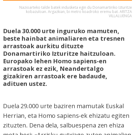
Nazioarteko talde batek indusketa egin du Donamartiriko Izturitze
kobazuloan. Argazkian, bi metro koadroko eremu bat. ARITZA
VILLALUENGA
Duela 30.000 urte inguruko mamuten,
beste hainbat animaliaren eta tresnen
arrastoak aurkitu dituzte
Donamartiriko Izturitze haitzuloan.
Europako lehen Homo sapiens-en
arrastoak ez ezik, Neandertalgo
gizakiren arrastoak ere badaude,
adituen ustez.
Duela 29.000 urte baziren mamutak Euskal
Herrian, eta Homo sapiens-ek ehizatu egiten
zituzten. Dena dela, salbuespena zen ehiza
mota hori: «Arrisku gutxiago zuten animalien