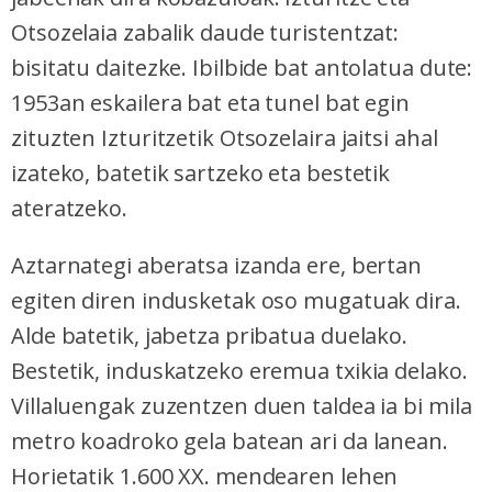
Otsozelaia zabalik daude turistentzat:
bisitatu daitezke. Ibilbide bat antolatua dute:
1953an eskailera bat eta tunel bat egin
zituzten Izturitzetik Otsozelaira jaitsi ahal
izateko, batetik sartzeko eta bestetik
ateratzeko.
Aztarnategi aberatsa izanda ere, bertan
egiten diren indusketak oso mugatuak dira.
Alde batetik, jabetza pribatua duelako.
Bestetik, induskatzeko eremua txikia delako.
Villaluengak zuzentzen duen taldea ia bi mila
metro koadroko gela batean ari da lanean.
Horietatik 1.600 XX. mendearen lehen