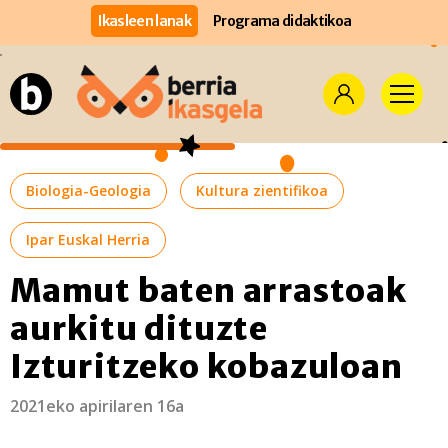
Ikasleen lanak
Programa didaktikoa
Biologia-Geologia
Kultura zientifikoa
Ipar Euskal Herria
Mamut baten arrastoak
aurkitu dituzte
Izturitzeko kobazuloan
2021eko apirilaren 16a