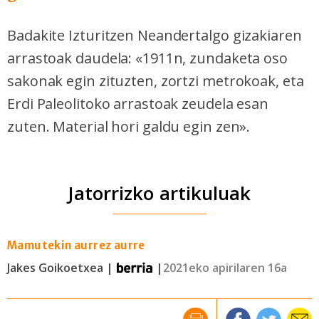
irakurri
Badakite Izturitzen Neandertalgo gizakiaren
arrastoak daudela: «1911n, zundaketa oso
sakonak egin zituzten, zortzi metrokoak, eta
Erdi Paleolitoko arrastoak zeudela esan
zuten. Material hori galdu egin zen».
Jatorrizko artikuluak
Mamutekin aurrez aurre
Jakes Goikoetxea |
|
2021eko apirilaren 16a