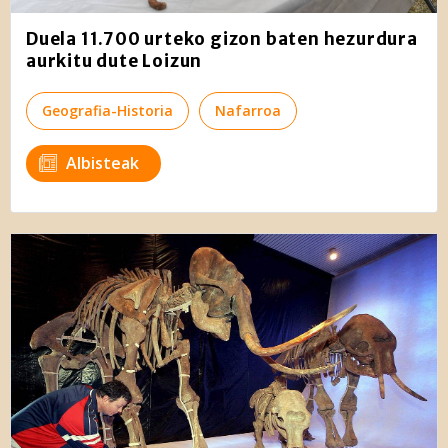
Duela 11.700 urteko gizon baten hezurdura
aurkitu dute Loizun
Geografia-Historia
Nafarroa
Albisteak