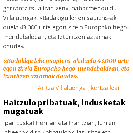
garrantzitsua izan zen», nabarmendu du
Villaluengak. «Badakigu lehen sapiens-ak
duela 43.000 urte egon zirela Europako hego-
mendebaldean, eta Izturitzen aztarnak
daude».
«Badakigu lehen sapiens-ak duela 43.000 urte
egon zirela Europako hego-mendebaldean, eta
Izturitzen aztarnak daude».
Aritza Villaluenga (ikertzailea)
Haitzulo pribatuak, indusketak
mugatuak
Ipar Euskal Herrian eta Frantzian, lurren
jabeenak dira kobazuloak. Izturitze eta