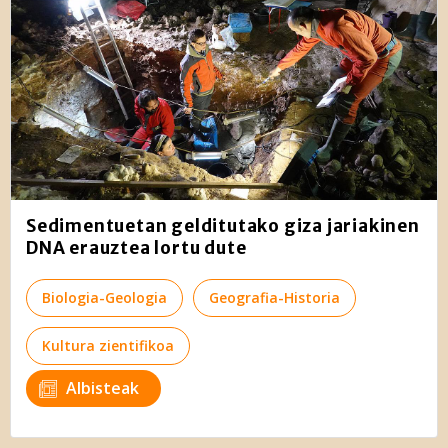
Sedimentuetan gelditutako giza jariakinen
DNA erauztea lortu dute
Biologia-Geologia
Geografia-Historia
Kultura zientifikoa
Albisteak