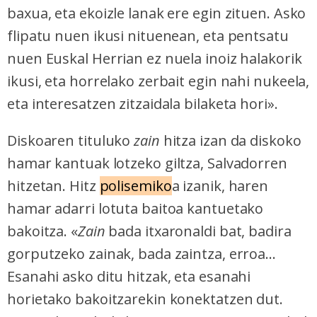
baxua, eta ekoizle lanak ere egin zituen. Asko
flipatu nuen ikusi nituenean, eta pentsatu
nuen Euskal Herrian ez nuela inoiz halakorik
ikusi, eta horrelako zerbait egin nahi nukeela,
eta interesatzen zitzaidala bilaketa hori».
Diskoaren tituluko
zain
hitza izan da diskoko
hamar kantuak lotzeko giltza, Salvadorren
hitzetan. Hitz
polisemiko
a izanik, haren
hamar adarri lotuta baitoa kantuetako
bakoitza. «
Zain
bada itxaronaldi bat, badira
gorputzeko zainak, bada zaintza, erroa...
Esanahi asko ditu hitzak, eta esanahi
horietako bakoitzarekin konektatzen dut.