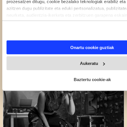
prozesatzen ditugu, cookie bezalako teknologiak erabiliz eta
hau»
azitzen dugu publizitate eta eduki pertsonalizatua, publizitat
neurketa, audientzia-ikerketa eta zerbitzuen garapena eskai
Musika, dantza eta antzerkia
Gazteak
eta zertarako erabiltzen dituen hautatzeko aukera duzu. Zu
deuseztatzen ahal duzu edozein momentutan, Cookie deklara
Gipuzkoa
Musika
triggerean klikatuz.
Elkarrizketak
Onartu cookie guztiak
If you allow, we would also like to:
Collect information about your geographical location 
Aukeratu
within several meters
Identify your device by actively scanning it for specifi
(fingerprinting)
Baztertu cookie-ak
Find out more about how your personal data is processed and
the
details section
.
Webgune honek cookie propioak eta hirugarrenen cookie-fitxat
Zure esperientzia eta zerbitzuak hobetzeko asmoz, cookie te
Ohar hau onartuz gero, teknologia hori erabiltzeko baimen es
Gehiago irakurri