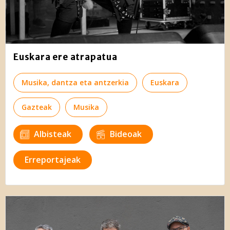
Euskara ere atrapatua
Musika, dantza eta antzerkia
Euskara
Gazteak
Musika
Albisteak
Bideoak
Erreportajeak