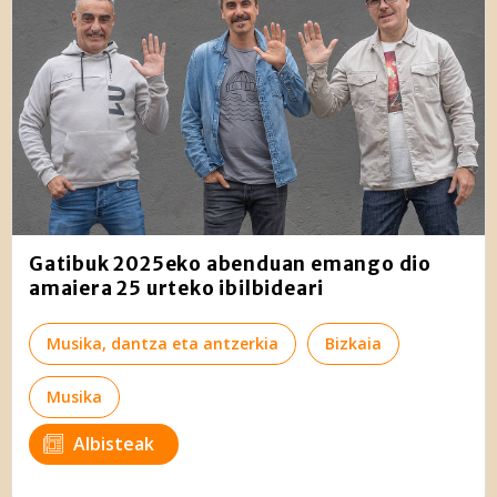
Gatibuk 2025eko abenduan emango dio
amaiera 25 urteko ibilbideari
Musika, dantza eta antzerkia
Bizkaia
Musika
Albisteak