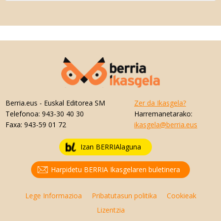
Berria.eus
- Euskal Editorea SM
Zer da Ikasgela?
Telefonoa:
943-30 40 30
Harremanetarako:
Faxa:
943-59 01 72
ikasgela@berria.eus
Izan BERRIAlaguna
Harpidetu BERRIA Ikasgelaren buletinera
Lege Informazioa
Pribatutasun politika
Cookieak
Lizentzia