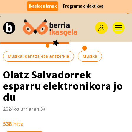
Ikasleen lanak
Programa didaktikoa
Musika, dantza eta antzerkia
Musika
Olatz Salvadorrek
esparru elektronikora jo
du
2024ko urriaren 3a
538 hitz