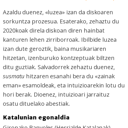
Azaldu duenez, «luzea» izan da diskoaren
sorkuntza prozesua. Esaterako, zehaztu du
2020koak direla diskoan diren hainbat
kanturen lehen zirriborroak. Ibilbide luzea
izan dute geroztik, baina musikariaren
hitzetan, izenburuko kontzeptuak biltzen
ditu guztiak. Salvadorrek zehaztu duenez,
susmatu
hitzaren esanahi bera du «zainak
eman» esamoldeak, eta intuizioarekin lotu du
hori berak. Dioenez, intuizioari jarraituz
osatu dituelako abestiak.
Katalunian egonaldia
Gironako Banyoles (Herrialde Katalanak)