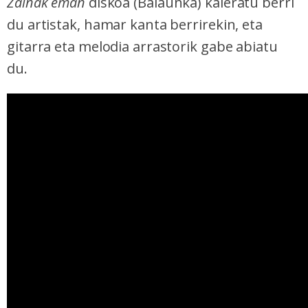
Zainak eman
diskoa (Balaunka) kaleratu berri
du artistak, hamar kanta berrirekin, eta
gitarra eta melodia arrastorik gabe abiatu
du.