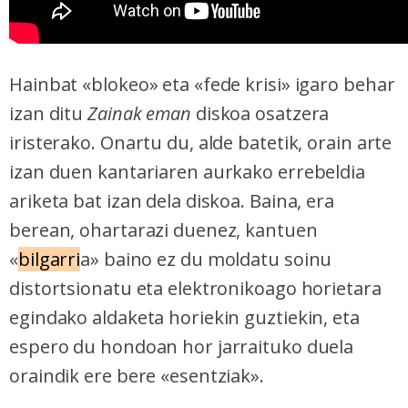
Hainbat «blokeo» eta «fede krisi» igaro behar
izan ditu
Zainak eman
diskoa osatzera
iristerako. Onartu du, alde batetik, orain arte
izan duen kantariaren aurkako errebeldia
ariketa bat izan dela diskoa. Baina, era
berean, ohartarazi duenez, kantuen
«
bilgarri
a» baino ez du moldatu soinu
distortsionatu eta elektronikoago horietara
egindako aldaketa horiekin guztiekin, eta
espero du hondoan hor jarraituko duela
oraindik ere bere «esentziak».