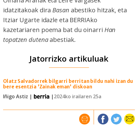
Oihana Aranak eta Leire Vargasek
idatzitakoak dira
Basan
abestiko hitzak, eta
Itziar Ugarte idazle eta BERRIAko
kazetariaren poema bat du oinarri
Han
topatzen dutena
abestiak.
Jatorrizko artikuluak
Olatz Salvadorrek bilgarri berritan bildu nahi izan du
bere esentzia 'Zainak eman' diskoan
Iñigo Astiz |
|
2024ko irailaren 25a