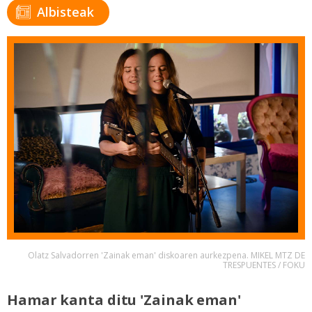
Albisteak
Olatz Salvadorren 'Zainak eman' diskoaren aurkezpena. MIKEL MTZ DE
TRESPUENTES / FOKU
Hamar kanta ditu 'Zainak eman'