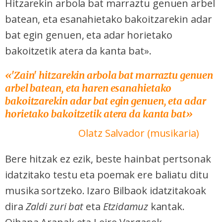
Hitzarekin arbola bat marraztu genuen arbel
batean, eta esanahietako bakoitzarekin adar
bat egin genuen, eta adar horietako
bakoitzetik atera da kanta bat».
«'Zain' hitzarekin arbola bat marraztu genuen
arbel batean, eta haren esanahietako
bakoitzarekin adar bat egin genuen, eta adar
horietako bakoitzetik atera da kanta bat»
Olatz Salvador (musikaria)
Bere hitzak ez ezik, beste hainbat pertsonak
idatzitako testu eta poemak ere baliatu ditu
musika sortzeko. Izaro Bilbaok idatzitakoak
dira
Zaldi zuri bat
eta
Etzidamuz
kantak.