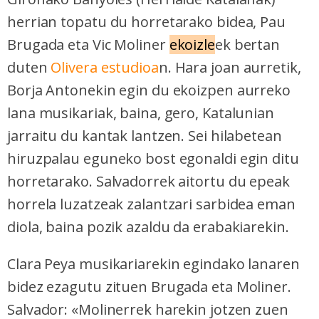
herrian topatu du horretarako bidea, Pau
Brugada eta Vic Moliner
ekoizle
ek bertan
duten
Olivera estudioa
n. Hara joan aurretik,
Borja Antonekin egin du ekoizpen aurreko
lana musikariak, baina, gero, Katalunian
jarraitu du kantak lantzen. Sei hilabetean
hiruzpalau eguneko bost egonaldi egin ditu
horretarako. Salvadorrek aitortu du epeak
horrela luzatzeak zalantzari sarbidea eman
diola, baina pozik azaldu da erabakiarekin.
Clara Peya musikariarekin egindako lanaren
bidez ezagutu zituen Brugada eta Moliner.
Salvador: «Molinerrek harekin jotzen zuen