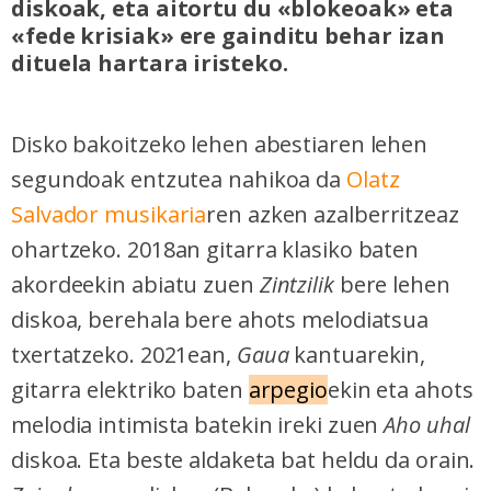
diskoak, eta aitortu du «blokeoak» eta
«fede krisiak» ere gainditu behar izan
dituela hartara iristeko.
Disko bakoitzeko lehen abestiaren lehen
segundoak entzutea nahikoa da
Olatz
Salvador musikaria
ren azken azalberritzeaz
ohartzeko. 2018an gitarra klasiko baten
akordeekin abiatu zuen
Zintzilik
bere lehen
diskoa, berehala bere ahots melodiatsua
txertatzeko. 2021ean,
Gaua
kantuarekin,
gitarra elektriko baten
arpegio
ekin eta ahots
melodia intimista batekin ireki zuen
Aho uhal
diskoa. Eta beste aldaketa bat heldu da orain.