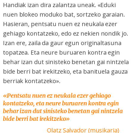
Handiak izan dira zalantza uneak. «Eduki
nuen blokeo moduko bat, sortzeko garaian.
Hasieran, pentsatu nuen ez neukala ezer
gehiago kontatzeko, edo ez nekien nondik jo.
Izan ere, zaila da gaur egun originaltasuna
topatzea. Eta neure buruaren kontra egin
behar izan dut sinisteko benetan gai nintzela
bide berri bat irekitzeko, eta banituela gauza
berriak kontatzeko».
«Pentsatu nuen ez neukala ezer gehiago
kontatzeko, eta neure buruaren kontra egin
behar izan dut sinisteko benetan gai nintzela
bide berri bat irekitzeko»
Olatz Salvador (musikaria)