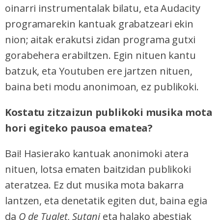
oinarri instrumentalak bilatu, eta Audacity
programarekin kantuak grabatzeari ekin
nion; aitak erakutsi zidan programa gutxi
gorabehera erabiltzen. Egin nituen kantu
batzuk, eta Youtuben ere jartzen nituen,
baina beti modu anonimoan, ez publikoki.
Kostatu zitzaizun publikoki musika mota
hori egiteko pausoa ematea?
Bai! Hasierako kantuak anonimoki atera
nituen, lotsa ematen baitzidan publikoki
ateratzea. Ez dut musika mota bakarra
lantzen, eta denetatik egiten dut, baina egia
da
O de Tualet,
Sutani
eta halako abestiak