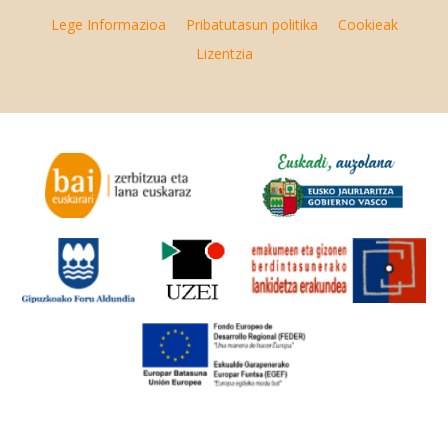
Lege Informazioa
Pribatutasun politika
Cookieak
Lizentzia