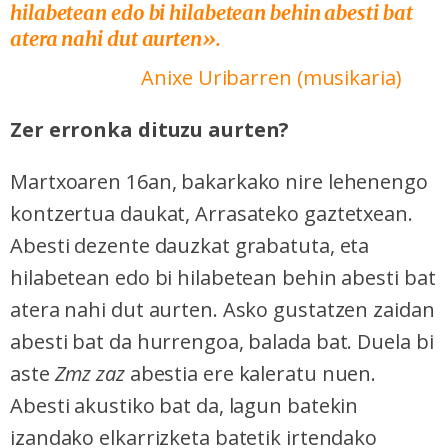
hilabetean edo bi hilabetean behin abesti bat
atera nahi dut aurten».
Anixe Uribarren (musikaria)
Zer erronka dituzu aurten?
Martxoaren 16an, bakarkako nire lehenengo
kontzertua daukat, Arrasateko gaztetxean.
Abesti dezente dauzkat grabatuta, eta
hilabetean edo bi hilabetean behin abesti bat
atera nahi dut aurten. Asko gustatzen zaidan
abesti bat da hurrengoa, balada bat. Duela bi
aste
Zmz zaz
abestia ere kaleratu nuen.
Abesti akustiko bat da, lagun batekin
izandako elkarrizketa batetik irtendako