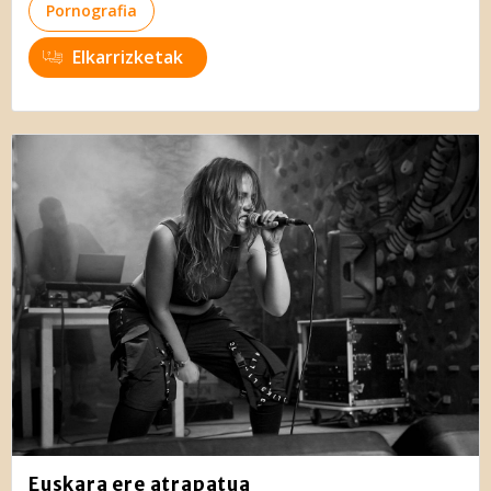
Gehiago irakurri
Pornografia
Elkarrizketak
Euskara ere atrapatua