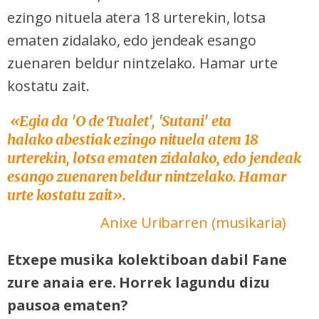
ezingo nituela atera 18 urterekin, lotsa
ematen zidalako, edo jendeak esango
zuenaren beldur nintzelako. Hamar urte
kostatu zait.
«Egia da
'O de Tualet',
'Sutani
' eta
halako abestiak ezingo nituela atera 18
urterekin, lotsa ematen zidalako, edo jendeak
esango zuenaren beldur nintzelako. Hamar
urte kostatu zait».
Anixe Uribarren (musikaria)
Etxepe musika kolektiboan dabil Fane
zure anaia ere. Horrek lagundu dizu
pausoa ematen?