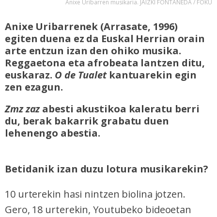
Anixe Uribarren musikaria. JAIZKI FONTANEDA / FOKU
Anixe Uribarrenek (Arrasate, 1996)
egiten duena ez da Euskal Herrian orain
arte entzun izan den ohiko musika.
Reggaetona eta afrobeata lantzen ditu,
euskaraz.
O de Tualet
kantuarekin egin
zen ezagun.
Zmz zaz
abesti akustikoa kaleratu berri
du, berak bakarrik grabatu duen
lehenengo abestia.
Betidanik izan duzu lotura musikarekin?
10 urterekin hasi nintzen biolina jotzen.
Gero, 18 urterekin, Youtubeko bideoetan