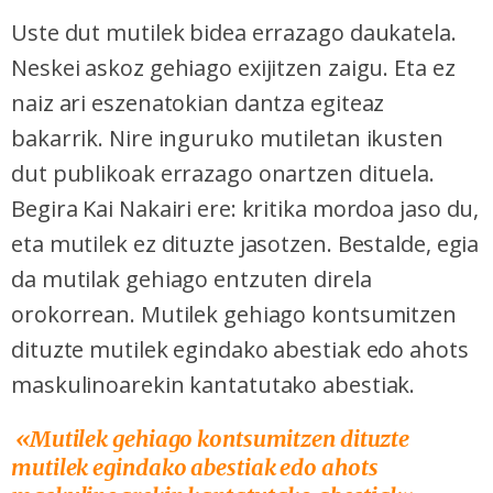
Uste dut mutilek bidea errazago daukatela.
Neskei askoz gehiago exijitzen zaigu. Eta ez
naiz ari eszenatokian dantza egiteaz
bakarrik. Nire inguruko mutiletan ikusten
dut publikoak errazago onartzen dituela.
Begira Kai Nakairi ere: kritika mordoa jaso du,
eta mutilek ez dituzte jasotzen. Bestalde, egia
da mutilak gehiago entzuten direla
orokorrean. Mutilek gehiago kontsumitzen
dituzte mutilek egindako abestiak edo ahots
maskulinoarekin kantatutako abestiak.
«Mutilek gehiago kontsumitzen dituzte
mutilek egindako abestiak edo ahots