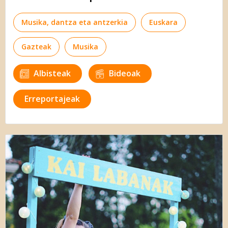
Musika, dantza eta antzerkia
Euskara
Gazteak
Musika
Albisteak
Bideoak
Erreportajeak