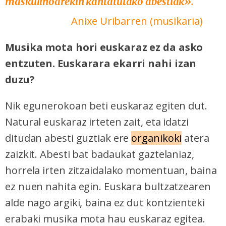
maskulinoarekin kantatutako abestiak».
Anixe Uribarren (musikaria)
Musika mota hori euskaraz ez da asko
entzuten. Euskarara ekarri nahi izan
duzu?
Nik egunerokoan beti euskaraz egiten dut.
Natural euskaraz irteten zait, eta idatzi
ditudan abesti guztiak ere
organikoki
atera
zaizkit. Abesti bat badaukat gaztelaniaz,
horrela irten zitzaidalako momentuan, baina
ez nuen nahita egin. Euskara bultzatzearen
alde nago argiki, baina ez dut kontzienteki
erabaki musika mota hau euskaraz egitea.