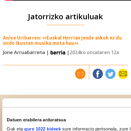
Jatorrizko artikuluak
Anixe Uribarren: «Euskal Herrian jende askok ez du
ondo ikusten musika mota hau»
Jone Arruabarrena |
|
2024ko otsailaren 12a
Erlazionatuta
Datuen erabilera arduratsua
Guk eta
gure 1022 kideek
sure informacio pertsonala, zure 