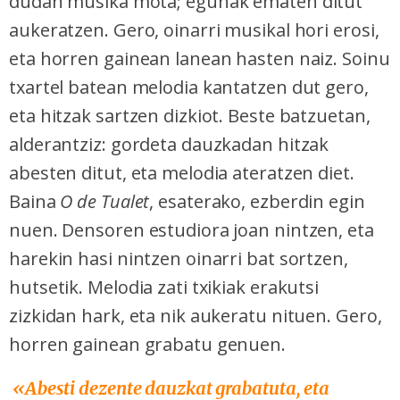
dudan musika mota; egunak ematen ditut
aukeratzen. Gero, oinarri musikal hori erosi,
eta horren gainean lanean hasten naiz. Soinu
txartel batean melodia kantatzen dut gero,
eta hitzak sartzen dizkiot. Beste batzuetan,
alderantziz: gordeta dauzkadan hitzak
abesten ditut, eta melodia ateratzen diet.
Baina
O de Tualet
, esaterako, ezberdin egin
nuen. Densoren estudiora joan nintzen, eta
harekin hasi nintzen oinarri bat sortzen,
hutsetik. Melodia zati txikiak erakutsi
zizkidan hark, eta nik aukeratu nituen. Gero,
horren gainean grabatu genuen.
«Abesti dezente dauzkat grabatuta, eta