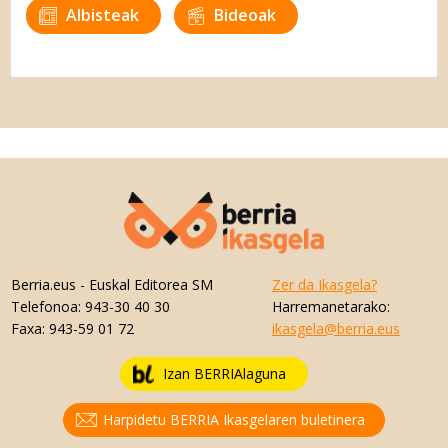
Albisteak
Bideoak
Berria.eus
- Euskal Editorea SM
Zer da Ikasgela?
Telefonoa:
943-30 40 30
Harremanetarako:
Faxa:
943-59 01 72
ikasgela@berria.eus
Izan BERRIAlaguna
Harpidetu BERRIA Ikasgelaren buletinera