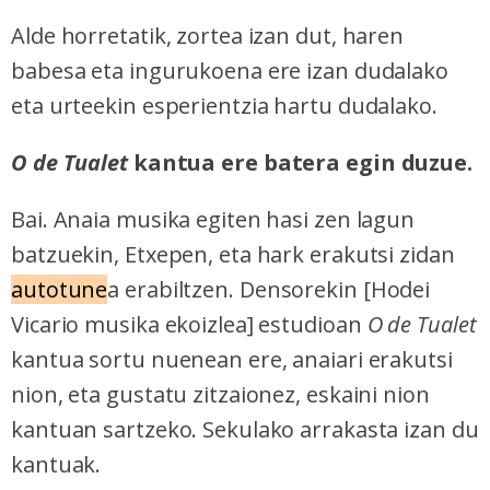
Alde horretatik, zortea izan dut, haren
babesa eta ingurukoena ere izan dudalako
eta urteekin esperientzia hartu dudalako.
O de Tualet
kantua ere batera egin duzue.
Bai. Anaia musika egiten hasi zen lagun
batzuekin, Etxepen, eta hark erakutsi zidan
autotune
a erabiltzen. Densorekin [Hodei
Vicario musika ekoizlea] estudioan
O de Tualet
kantua sortu nuenean ere, anaiari erakutsi
nion, eta gustatu zitzaionez, eskaini nion
kantuan sartzeko. Sekulako arrakasta izan du
kantuak.