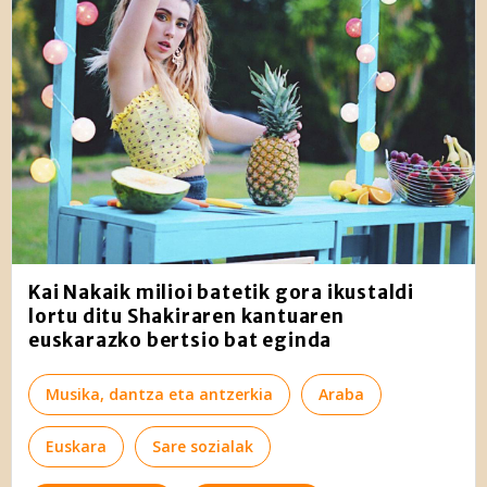
Kai Nakaik milioi batetik gora ikustaldi
lortu ditu Shakiraren kantuaren
euskarazko bertsio bat eginda
Musika, dantza eta antzerkia
Araba
Euskara
Sare sozialak