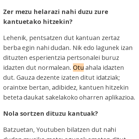
Zer mezu helarazi nahi duzu zure
kantuetako hitzekin?
Lehenik, pentsatzen dut kantuan zertaz
berba egin nahi dudan. Nik edo lagunek izan
dituzten esperientzia pertsonalei buruz
idazten dut normalean.
Otu
ahala idazten
dut. Gauza dezente izaten ditut idatziak;
oraintxe bertan, adibidez, kantuen hitzekin
beteta daukat sakelakoko oharren aplikazioa.
Nola sortzen dituzu kantuak?
Batzuetan, Youtuben bilatzen dut nahi