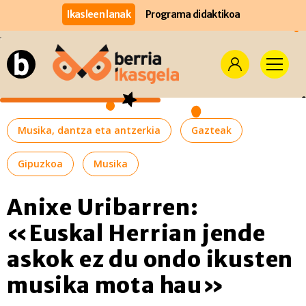
Ikasleen lanak
Programa didaktikoa
Musika, dantza eta antzerkia
Gazteak
Gipuzkoa
Musika
Anixe Uribarren:
«Euskal Herrian jende
askok ez du ondo ikusten
musika mota hau»