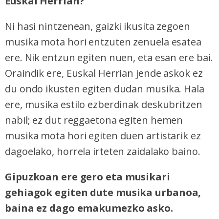
Euskal Herrian?
Ni hasi nintzenean, gaizki ikusita zegoen
musika mota hori entzuten zenuela esatea
ere. Nik entzun egiten nuen, eta esan ere bai.
Oraindik ere, Euskal Herrian jende askok ez
du ondo ikusten egiten dudan musika. Hala
ere, musika estilo ezberdinak deskubritzen
nabil; ez dut reggaetona egiten hemen
musika mota hori egiten duen artistarik ez
dagoelako, horrela irteten zaidalako baino.
Gipuzkoan ere gero eta musikari
gehiagok egiten dute musika urbanoa,
baina ez dago emakumezko asko.