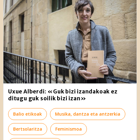
Uxue Alberdi: «Guk bizi izandakoak ez
ditugu guk soilik bizi izan»
Balio etikoak
Musika, dantza eta antzerkia
Bertsolaritza
Feminismoa