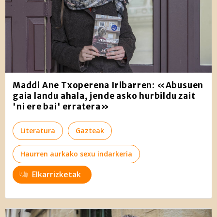
Maddi Ane Txoperena Iribarren: «Abusuen
gaia landu ahala, jende asko hurbildu zait
'ni ere bai' erratera»
Literatura
Gazteak
Haurren aurkako sexu indarkeria
Elkarrizketak