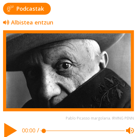
Podcastak
Albistea entzun
Pablo Picasso margolaria. IRVING PENN
/
00:00