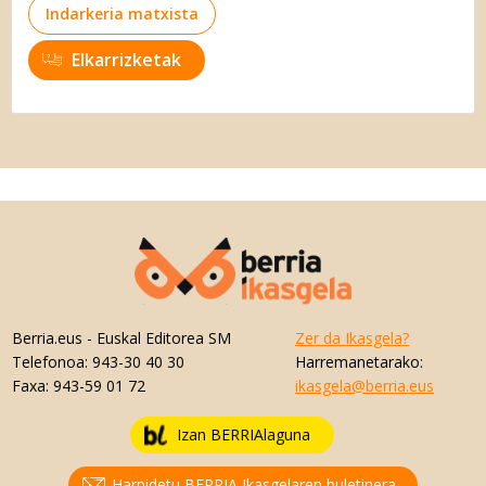
Indarkeria matxista
Elkarrizketak
Berria.eus
- Euskal Editorea SM
Zer da Ikasgela?
Telefonoa:
943-30 40 30
Harremanetarako:
Faxa:
943-59 01 72
ikasgela@berria.eus
Izan BERRIAlaguna
Harpidetu BERRIA Ikasgelaren buletinera