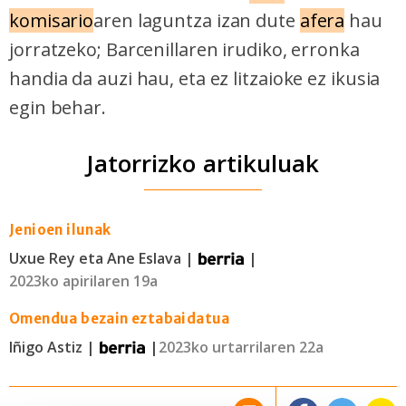
komisario
aren laguntza izan dute
afera
hau
jorratzeko; Barcenillaren irudiko, erronka
handia da auzi hau, eta ez litzaioke ez ikusia
egin behar.
Jatorrizko artikuluak
Jenioen ilunak
Uxue Rey eta Ane Eslava |
|
2023ko apirilaren 19a
Omendua bezain eztabaidatua
Iñigo Astiz |
|
2023ko urtarrilaren 22a