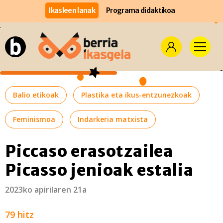
Ikasleen lanak
Programa didaktikoa
Balio etikoak
Plastika eta ikus-entzunezkoak
Feminismoa
Indarkeria matxista
Piccaso erasotzailea
Picasso jenioak estalia
2023ko apirilaren 21a
79 hitz