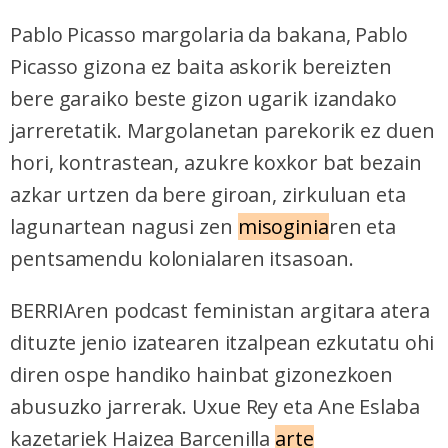
Pablo Picasso margolaria da bakana, Pablo
Picasso gizona ez baita askorik bereizten
bere garaiko beste gizon ugarik izandako
jarreretatik. Margolanetan parekorik ez duen
hori, kontrastean, azukre koxkor bat bezain
azkar urtzen da bere giroan, zirkuluan eta
lagunartean nagusi zen
misoginia
ren eta
pentsamendu kolonialaren itsasoan.
BERRIAren podcast feministan argitara atera
dituzte jenio izatearen itzalpean ezkutatu ohi
diren ospe handiko hainbat gizonezkoen
abusuzko jarrerak. Uxue Rey eta Ane Eslaba
kazetariek
Haizea Barcenilla
arte