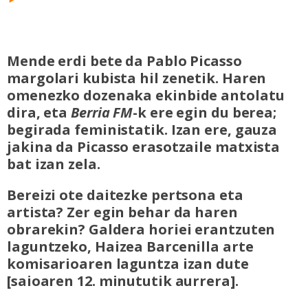
Mende erdi bete da Pablo Picasso
margolari kubista hil zenetik. Haren
omenezko dozenaka ekinbide antolatu
dira, eta
Berria FM
-k ere egin du berea;
begirada feministatik. Izan ere, gauza
jakina da Picasso erasotzaile matxista
bat izan zela.
Bereizi ote daitezke pertsona eta
artista? Zer egin behar da haren
obrarekin? Galdera horiei erantzuten
laguntzeko, Haizea Barcenilla arte
komisarioaren laguntza izan dute
[saioaren 12. minututik aurrera].