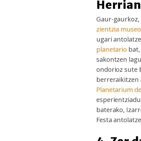
Herria
Gaur-gaurkoz, 
zientzia muse
ugari antolatz
planetario
bat,
sakontzen lagu
ondorioz sute b
berreraikitzen 
Planetarium de
esperientziadu
baterako, Izar
Festa antolatze