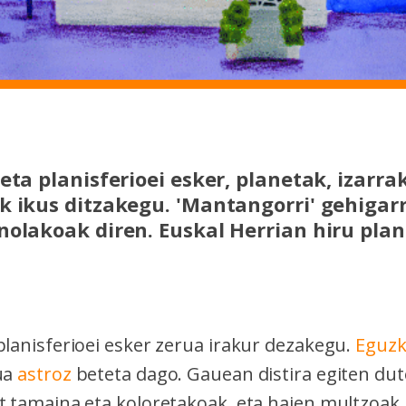
eta planisferioei esker, planetak, izarra
k ikus ditzakegu. 'Mantangorri' gehigar
nolakoak diren. Euskal Herrian hiru plan
planisferioei esker zerua irakur dezakegu.
Eguzk
rua
astroz
beteta dago. Gauean distira egiten dut
at tamaina eta koloretakoak, eta haien multzoak