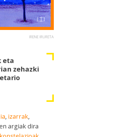
IRENE IRURETA
k eta
rian zehazki
etario
ia
,
izarrak
,
en argiak dira
konstelazioak