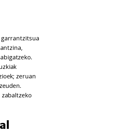
 garrantzitsua
 antzina,
nabigatzeko.
uzkiak
zioek; zeruan
 zeuden.
a zabaltzeko
al