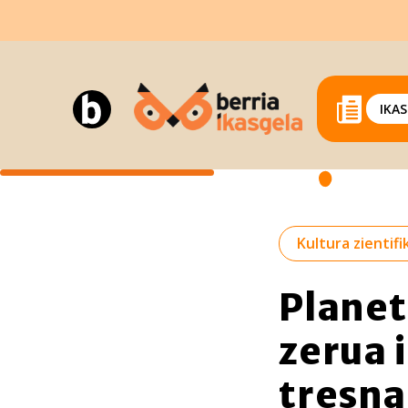
IKA
Kultura zientifi
Planet
zerua 
tresna