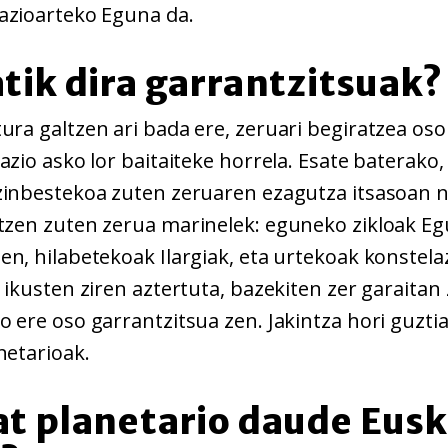
azioarteko Eguna da.
atik dira garrantzitsuak?
ura galtzen ari bada ere, zeruari begiratzea oso
azio asko lor baitaiteke horrela. Esate baterako,
zinbestekoa zuten zeruaren ezagutza itsasoan 
ltzen zuten zerua marinelek: eguneko zikloak Eg
en, hilabetekoak Ilargiak, eta urtekoak konstela
 ikusten ziren aztertuta, bazekiten zer garaitan
 ere oso garrantzitsua zen. Jakintza hori guzti
netarioak.
at planetario daude Eusk