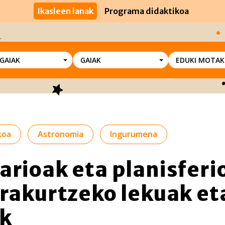
Ikasleen lanak
Programa didaktikoa
SGAIAK
GAIAK
EDUKI MOTAK
koa
Astronomia
Ingurumena
arioak eta planisferi
irakurtzeko lekuak et
k