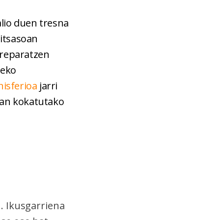
lio duen tresna
n
itsasoan
rreparatzen
zeko
nisferioa
jarri
ean kokatutako
. Ikusgarriena