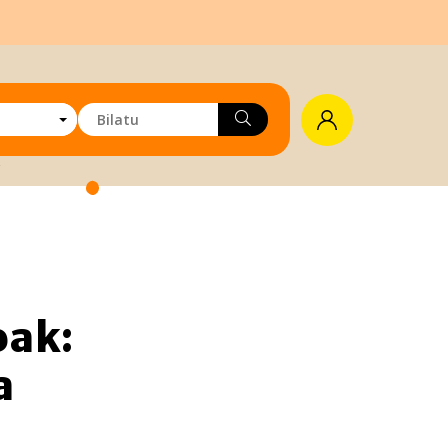
oak:
a