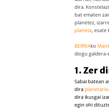
dira. Konstelaz
bat ematen zai
planetez, izarr
planeta
, esate
BERRIA
ko
Mant
diogu
galdera-
1. Zer d
Sabai batean as
dira
planetario
dira ikusgai iz
egin ohi dituz