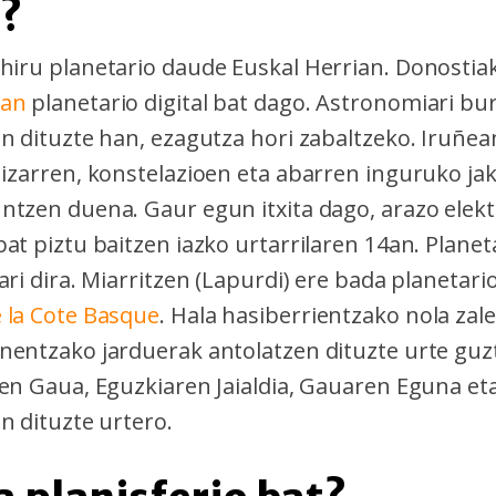
n?
hiru planetario daude Euskal Herrian. Donosti
oan
planetario digital bat dago. Astronomiari bu
en dituzte han, ezagutza hori zabaltzeko. Iruñea
 izarren, konstelazioen eta abarren inguruko ja
ntzen duena. Gaur egun itxita dago, arazo elekt
at piztu baitzen iazko urtarrilaren 14an. Planet
ari dira. Miarritzen (Lapurdi) ere bada planetario
 la Cote Basque
. Hala hasiberrientzako nola zale
nentzako jarduerak antolatzen dituzte urte guzt
ren Gaua, Eguzkiaren Jaialdia, Gauaren Eguna eta
n dituzte urtero.