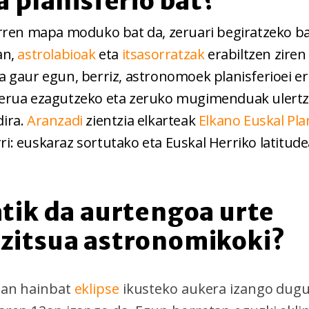
a planisferio bat?
rren mapa moduko bat da, zeruari begiratzeko ba
an,
astrolabioak
eta
itsasorratzak
erabiltzen zire
ta gaur egun, berriz, astronomoek planisferioei e
zerua ezagutzeko eta zeruko mugimenduak ulert
dira.
Aranzadi
zientzia elkarteak
Elkano Euskal Pla
i: euskaraz sortutako eta Euskal Herriko latitud
atik da aurtengoa urte
zitsua astronomikoki?
tan hainbat
eklipse
ikusteko aukera izango dugu