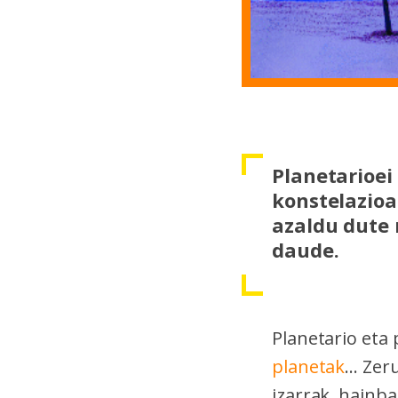
Planetarioei 
konstelazioa
azaldu dute 
daude.
Planetario eta 
planetak
... Ze
izarrak, hainb