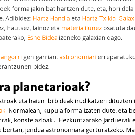
ioek forma jakin bat hartzen dute, eta, hori dela 
e. Adibidez:
Hartz Handia
eta
Hartz Txikia
.
Galax
ez, hautsez, lainoz eta
materia ilunez
osatuta da
 baterako,
Esne Bidea
izeneko galaxian dago.
angorri
gehigarrian,
astronomiari
erreparatuk
erantzunen bidez
.
ira planetarioak?
troak eta haien ibilbideak irudikatzen dituzten 
ak
. Normalean, kupula forma izaten dute, eta b
arrak, konstelazioak... Hezkuntzarako jarduerak 
te bertan, jendea astronomiara gerturatzeko. Ma