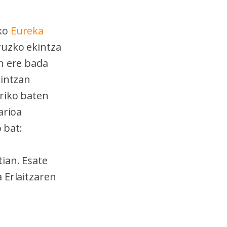
ako
Eureka
ruzko ekintza
n ere bada
kintzan
riko baten
arioa
 bat:
ian. Esate
 Erlaitzaren