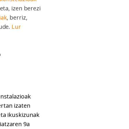
eta, izen berezi
iak
, berriz,
ude.
Lur
o
instalazioak
ertan izaten
eta ikuskizunak
iatzaren 9a