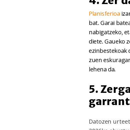
4. Zer d
Planisferioa
iza
bat. Garai bate
nabigatzeko
, e
diete. Gaueko 
ezinbestekoak 
zuen eskuragarr
lehena da.
5. Zerg
garrant
Datozen urtee