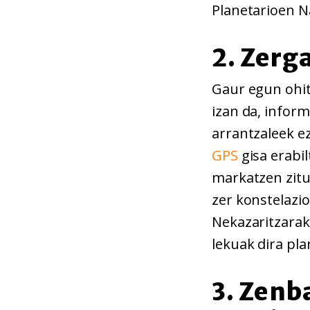
Planetarioen N
2. Zerg
Gaur egun ohit
izan da, inform
arrantzaleek e
GPS
gisa erabi
markatzen zitu
zer konstelazio
Nekazaritzarako
lekuak dira pla
3. Zenb