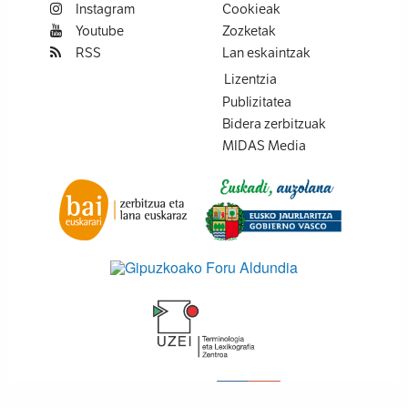
Instagram
Cookieak
Youtube
Zozketak
RSS
Lan eskaintzak
Lizentzia
Publizitatea
Bidera zerbitzuak
MIDAS Media