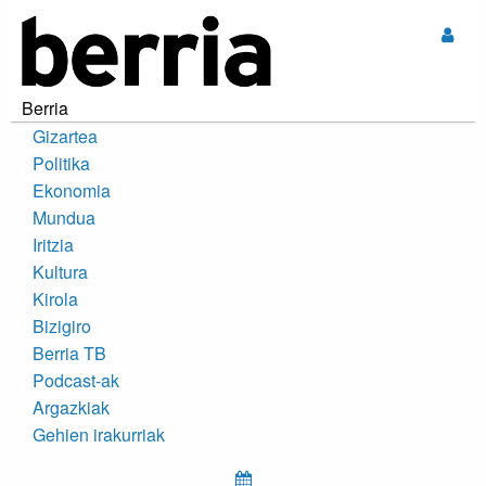
Sar
Berria
Gizartea
Politika
Ekonomia
Mundua
Iritzia
Kultura
Kirola
Bizigiro
Berria TB
Podcast-ak
Argazkiak
Gehien irakurriak