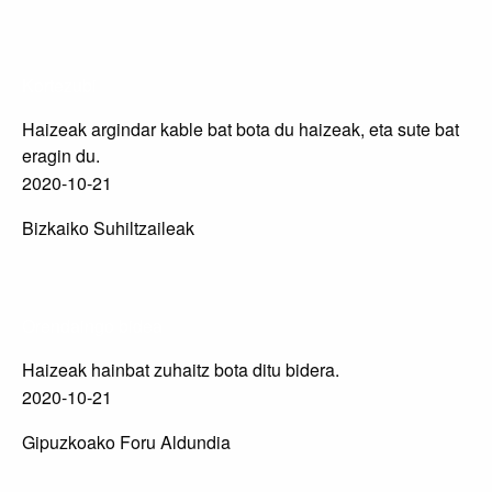
Kortezubi
Haizeak argindar kable bat bota du haizeak, eta sute bat
eragin du.
2020-10-21
Bizkaiko Suhiltzaileak
Orendaingo bidea
Haizeak hainbat zuhaitz bota ditu bidera.
2020-10-21
Gipuzkoako Foru Aldundia