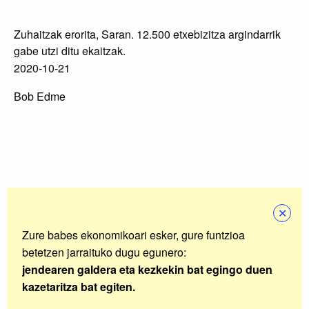
Sara
Zuhaitzak erorita, Saran. 12.500 etxebizitza argindarrik
gabe utzi ditu ekaitzak.
2020-10-21
Bob Edme
✕
Zure babes ekonomikoari esker, gure funtzioa
betetzen jarraituko dugu egunero:
jendearen galdera eta kezkekin bat egingo duen
kazetaritza bat egiten.