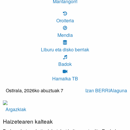
Mantangorri
Oroiteria
Mendia
Liburu eta disko berriak
Badok
Hamaika TB
Ostirala,
2026ko abuztuak 7
Izan BERRIAlaguna
Argazkiak
Haizetearen kalteak