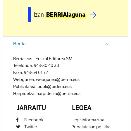
Izan
BERRIAlaguna
Berria
Berria.eus
-
Euskal Editorea SM
Telefonoa:
943-30 40 30
Faxa:
943-59 01 72
Webgunea:
webgunea@berria.eus
Publizitatea:
publi@bidera.eus
Harpidetza:
harpidetza@berria.eus
JARRAITU
LEGEA
Facebook
Lege Informazioa
Twitter
Pribatutasun politika