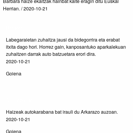
Barbara haize ekaitzak hainbat kalte eragin ditu Euskal
Herrian. /
2020-10-21
Bergara
Labegaraietan zuhaitza jausi da bidegorrira eta erabat
itxita dago hori. Horrez gain, kanposantuko aparkalekuan
zuhaitzen darrak auto batzuetara erori dira.
2020-10-21
Goiena
Aretxabaleta
Haizeak autokarabana bat irauli du Arkarazo auzoan.
2020-10-21
Goiena