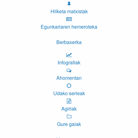
Hilketa matxistak
Egunkariaren hemeroteka
Berbaxerka
Infografiak
Ahomentan
Udako serieak
Agiriak
Gure gaiak