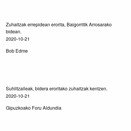
Baigorri
Zuhaitzak errepidean erorita, Baigorritik Arrosarako
bidean.
2020-10-21
Bob Edme
Tolosaldea
Suhiltzaileak, bidera eroritako zuhaitzak kentzen.
2020-10-21
Gipuzkoako Foru Aldundia