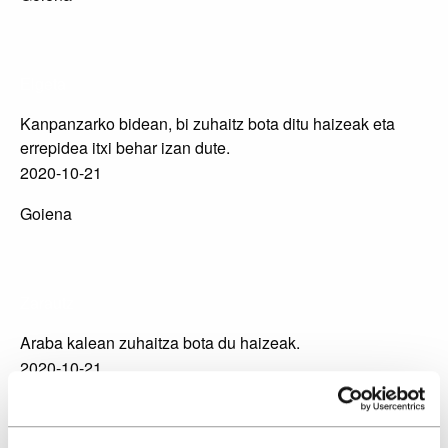
Elgeta
Kanpanzarko bidean, bi zuhaitz bota ditu haizeak eta
errepidea itxi behar izan dute.
2020-10-21
Goiena
Zarautz
Araba kalean zuhaitza bota du haizeak.
2020-10-21
Urola Kostako Hitza