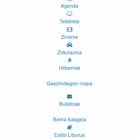
Agenda
Telebista
Zinema
Zirkulazioa
Hilberriak
Gasolindegien mapa
Buletinak
Berria Ikasgela
Estilo Liburua