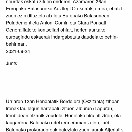
neurriak eskatu zituen ondoren. Azaroaren 26an
Europako Batasuneko Auzitegi Orokorrak, ordea, ebatzi
zuen ezin dituztela atxilotu Europako Batasunean
Puigdemont eta Antoni Comin eta Clara Ponsati
Generalitateko kontseilari ohiak, horien aurkako
euroagindu eskaerak indargabetuta daudelako behin-
behinean.
2021-09-24
Junts
Tragedia trenbidean
Urriaren 12an Hendaiatik Bordelera (Okzitania) zihoan
trenak lau lagun harrapatu zituen Ziburun (Lapurdi),
trenbidean etzanik zeudela. Horietako hiru hil ziren, eta
laugarrena Baionako erietxera eraman zuten, larri.
Baionako prokuradoreak baieztatu zuen laurak Aljeriatik