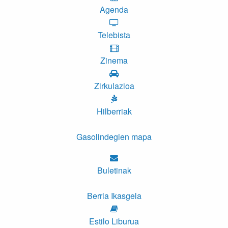
Agenda
Telebista
Zinema
Zirkulazioa
Hilberriak
Gasolindegien mapa
Buletinak
Berria Ikasgela
Estilo Liburua