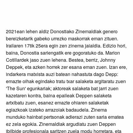
Donostia sari polemikoa
2021ean lehen aldiz Donostiako Zinemaldiak genero
bereizketarik gabeko urrezko maskorrak eman zituen.
Irailaren 17tik 25era egin zen zinema jaialdia. Edizio hori,
baina, Donostia sariengatik ere gogoratuko da. Marion
Cotillardek jaso zuen lehena. Bestea, berriz, Johnny
Deppek, eta azken horrek zer esana eman zuen. Izan ere,
indarkera matxista auzi batean nahastuta dago Depp:
emazte oihak egindako tratu txar salaketa argitaratu zuen
'The Sun' egunkariak; aktoreak salaketa bat jarri zuen
kazetaren kontra, baina epaileak Deppen salaketa
artxibatu zuen, esanez emazte ohiaren salaketak
egiazkoak izateko arrazoiak badaudela. Zinema
munduko hainbat pertsonak adierazi zuten saria ematea
ez zela egokia. Zinemaldiak argudiatu zuen Deppen
ibilbide profesionala saritzen zuela modu horretara, eta