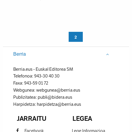
«
1
2
Berria
Berria.eus
-
Euskal Editorea SM
Telefonoa:
943-30 40 30
Faxa:
943-59 01 72
Webgunea:
webgunea@berria.eus
Publizitatea:
publi@bidera.eus
Harpidetza:
harpidetza@berria.eus
JARRAITU
LEGEA
Facebook
Lege Informazioa