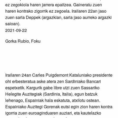
ez zegokiola haren jarrera epaitzea. Gaineratu zuen
haren kontrako zigorrik ez zegoela. Irailaren 22an jaso
zuen saria Deppek (argazkian, saria jaso aurreko argazki
saioan).
2021-09-22
Gorka Rubio, Foku
Puigdemont, aske berriro
Irailaren 24an Carles Puigdemont Kataluniako presidente
ohi erbesteratua aske atera zen Sardiniako Bancari
espetxetik. Kargurik gabe libre utzi zuen Sassariko
Helegite Auzitegiak (Sardinia, Italia), egun batzuk
lehenago, Espainiak hala eskatuta, atxilotu ostean.
Espainiako Auzitegi Gorenak eutsi egin zion haren kontra
igorria zuen euroaginduaren auziari, eta kautelazko