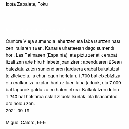
Idoia Zabaleta, Foku
Ia hiru hilabeteko dardara bat
Cumbre Vieja sumendia lehertzen eta laba isurtzen hasi
zen irailaren 19an. Kanaria uharteetan dago sumendi
hori, Las Palmasen (Espainia), eta piztu zenetik erabat
itzali zen arte hiru hilabete joan ziren: abenduaren 25ean
baieztatu zuten sumendiaren jarduera erabat bukatutzat
jo zitekeela. Ia ehun egun horietan, 1.700 bat etxebizitza
eta eraikuntza azpian hartu zituen laba jarioak, eta 7.000
bat lagunek galdu zuten haien etxea. Kalkulatzen duten
1.240 bat hektarea estali zituela isuriak, eta itsasoraino
ere heldu zen.
2021-09-19
Miguel Calero, EFE