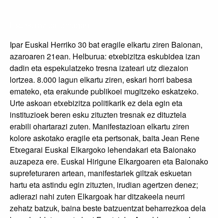
Espekulazioa jomugan
Ipar Euskal Herriko 30 bat eragile elkartu ziren Baionan,
azaroaren 21ean. Helburua: etxebizitza eskubidea izan
dadin eta espekulatzeko tresna izateari utz diezaion
lortzea. 8.000 lagun elkartu ziren, eskari horri babesa
emateko, eta erakunde publikoei mugitzeko eskatzeko.
Urte askoan etxebizitza politikarik ez dela egin eta
instituzioek beren esku zituzten tresnak ez dituztela
erabili ohartarazi zuten. Manifestazioan elkartu ziren
kolore askotako eragile eta pertsonak, baita Jean Rene
Etxegarai Euskal Elkargoko lehendakari eta Baionako
auzapeza ere. Euskal Hirigune Elkargoaren eta Baionako
suprefeturaren artean, manifestariek giltzak eskuetan
hartu eta astindu egin zituzten, irudian agertzen denez;
adierazi nahi zuten Elkargoak har ditzakeela neurri
zehatz batzuk, baina beste batzuentzat beharrezkoa dela