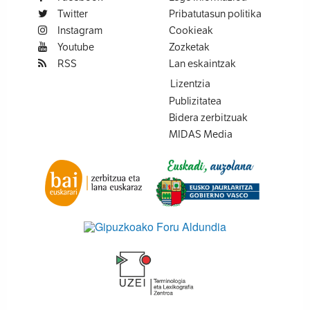
Twitter
Pribatutasun politika
Instagram
Cookieak
Youtube
Zozketak
RSS
Lan eskaintzak
Lizentzia
Publizitatea
Bidera zerbitzuak
MIDAS Media