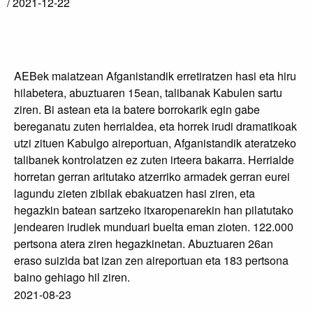
/
2021-12-22
AEBak etxera, zibilak ihesi
AEBek maiatzean Afganistandik erretiratzen hasi eta hiru
hilabetera, abuztuaren 15ean, talibanak Kabulen sartu
ziren. Bi astean eta ia batere borrokarik egin gabe
bereganatu zuten herrialdea, eta horrek irudi dramatikoak
utzi zituen Kabulgo aireportuan, Afganistandik ateratzeko
talibanek kontrolatzen ez zuten irteera bakarra. Herrialde
horretan gerran aritutako atzerriko armadek gerran eurei
lagundu zieten zibilak ebakuatzen hasi ziren, eta
hegazkin batean sartzeko itxaropenarekin han pilatutako
jendearen irudiek munduari buelta eman zioten. 122.000
pertsona atera ziren hegazkinetan. Abuztuaren 26an
eraso suizida bat izan zen aireportuan eta 183 pertsona
baino gehiago hil ziren.
2021-08-23