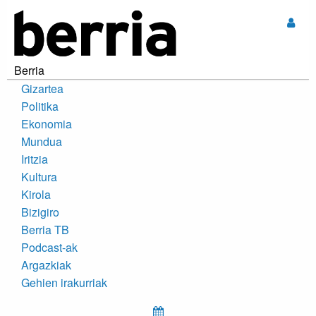
Sar
Berria
Gizartea
Politika
Ekonomia
Mundua
Iritzia
Kultura
Kirola
Bizigiro
Berria TB
Podcast-ak
Argazkiak
Gehien irakurriak