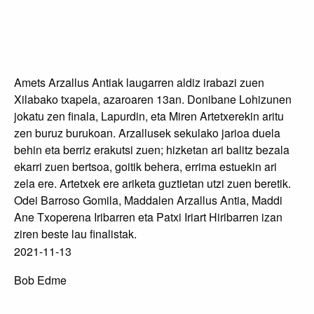
Amets Arzallusek laugarrenez irabazi zuen Xilabako
txapela
Amets Arzallus Antiak laugarren aldiz irabazi zuen
Xilabako txapela, azaroaren 13an. Donibane Lohizunen
jokatu zen finala, Lapurdin, eta Miren Artetxerekin aritu
zen buruz burukoan. Arzallusek sekulako jarioa duela
behin eta berriz erakutsi zuen; hizketan ari balitz bezala
ekarri zuen bertsoa, goitik behera, errima estuekin ari
zela ere. Artetxek ere ariketa guztietan utzi zuen beretik.
Odei Barroso Gomila, Maddalen Arzallus Antia, Maddi
Ane Txoperena Iribarren eta Patxi Iriart Hiribarren izan
ziren beste lau finalistak.
2021-11-13
Bob Edme