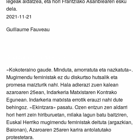
legeak aldatzea, eta hori Frantziako Asanblearen esku
dela.
2021-11-21
Guillaume Fauveau
Oihu bat hitz maiztuen gainetik
«Kokoteraino gaude. Minduta, amorratuta eta nazkatuta».
Mugimendu feministak ez du diskurtso hutsalik eta
promesa maizturik nahi. Hala adierazi zuen kalean
azaroaren 25ean, Indarkeria Matxistaren Kontrako
Egunean. Indarkeria matxista errotik erauzi nahi dute
behingoz. «Ekintzara» pasatu. Ozen entzun zen aldarri
hori herri zein hiriburuetan, milaka lagun batu baitziren,
Euskal Herriko mugimendu feministak deituta (argazkian,
Baionan), Azaroaren 25aren karira antolatutako
protestetara.