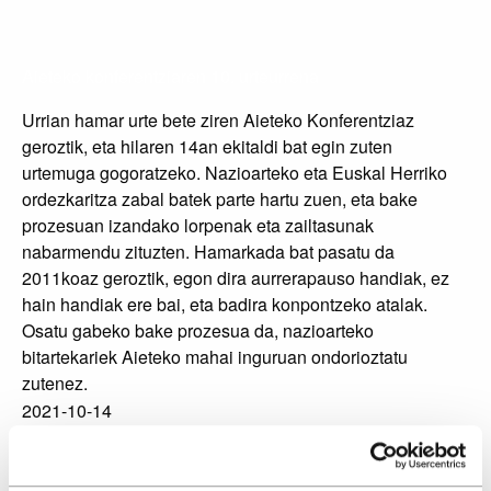
Aieteko konferentziaren 10. urteurrena
Urrian hamar urte bete ziren Aieteko Konferentziaz
geroztik, eta hilaren 14an ekitaldi bat egin zuten
urtemuga gogoratzeko. Nazioarteko eta Euskal Herriko
ordezkaritza zabal batek parte hartu zuen, eta bake
prozesuan izandako lorpenak eta zailtasunak
nabarmendu zituzten. Hamarkada bat pasatu da
2011koaz geroztik, egon dira aurrerapauso handiak, ez
hain handiak ere bai, eta badira konpontzeko atalak.
Osatu gabeko bake prozesua da, nazioarteko
bitartekariek Aieteko mahai inguruan ondorioztatu
zutenez.
2021-10-14
Idoia Zabaleta, Foku