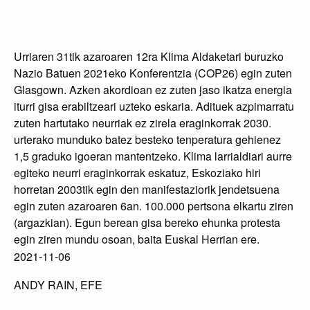
«Ez dago B planetarik»
Urriaren 31tik azaroaren 12ra Klima Aldaketari buruzko
Nazio Batuen 2021eko Konferentzia (COP26) egin zuten
Glasgown. Azken akordioan ez zuten jaso ikatza energia
iturri gisa erabiltzeari uzteko eskaria. Adituek azpimarratu
zuten hartutako neurriak ez zirela eraginkorrak 2030.
urterako munduko batez besteko tenperatura gehienez
1,5 graduko igoeran mantentzeko. Klima larrialdiari aurre
egiteko neurri eraginkorrak eskatuz, Eskoziako hiri
horretan 2003tik egin den manifestaziorik jendetsuena
egin zuten azaroaren 6an. 100.000 pertsona elkartu ziren
(argazkian). Egun berean gisa bereko ehunka protesta
egin ziren mundu osoan, baita Euskal Herrian ere.
2021-11-06
ANDY RAIN, EFE