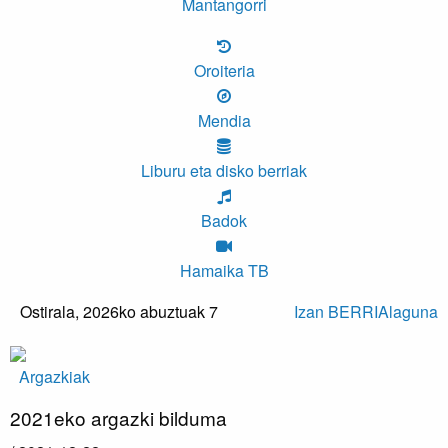
Mantangorri
Oroiteria
Mendia
Liburu eta disko berriak
Badok
Hamaika TB
Ostirala,
2026ko abuztuak 7
Izan BERRIAlaguna
Argazkiak
2021eko argazki bilduma