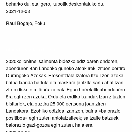
beharko du, eta, gero, kupotik deskontatuko du.
2021-12-03
Raul Bogajo, Foku
Ateak ireki zituen berriro
2020ko 'online' salmenta bidezko edizioaren ondoren,
abenduren 4an Landako guneko ateak ireki zituen berriro
Durangoko Azokak. Presentziala izatera itzuli zen azoka,
baina txanda hartuta eta maskara jantzita sartu ahal izan
ziren disko eta liburu zaleak. Egun horretatik abenduaren
8ra egin zen azoka. Ordu eta erdiko txandak izan zituzten
bisitariek, eta guztira 25.000 pertsona joan ziren
Landakora. Ezohiko edizioa izan zen, baina «balorazio
positiboa» egin zuten antolatzaileek; saltzaile batzuek
balorazio gazi-gozoa egin zuten, hala ere.