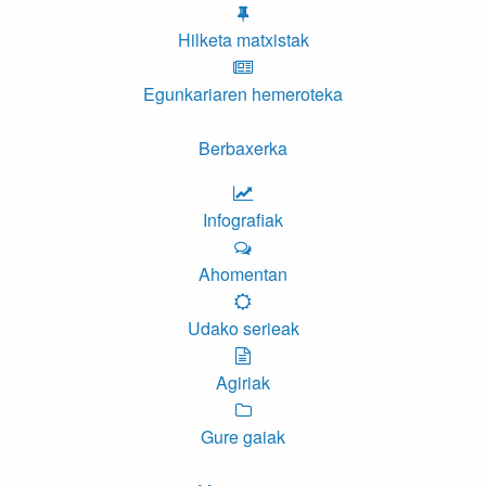
Hilketa matxistak
Egunkariaren hemeroteka
Berbaxerka
Infografiak
Ahomentan
Udako serieak
Agiriak
Gure gaiak