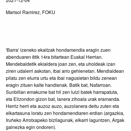
2021-12-04
Marisol Ramirez, FOKU
Urak ez zuen elkartasuna eraman
'Barra' izeneko ekaitzak hondamendia eragin zuen
abenduaren 8tik 14ra bitartean Euskal Herrian.
Mendebaldetik ekialdera joan zen, eta uholdeak izan
ziren udalerri askotan, ibai arro gehienetan. Mendialdean
pilatu zen elurra urtu eta ibai nagusietan bildu zenean
eragin zituen kalte handienak. Batik bat, Nafarroan.
Sunbillan emakume bat hil zen luizi batek harrapatuta,
eta Elizondon gizon bat, lanera zihoala urak eramanda.
Herriz herri eta auzoz auzo, auzolanera deitu zuten eta
elkartasuna loratu zen hondamendiaren erdian (argazkia,
Iruñeko Arrotxapeko bizilagunak, elkarri laguntzen, Argak
gainezka egin ondoren).