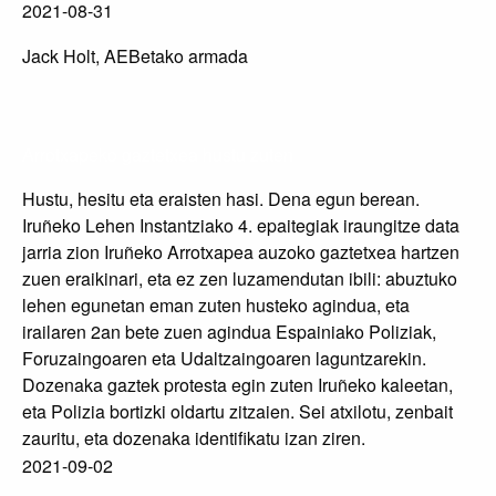
2021-08-31
Jack Holt, AEBetako armada
Arrotxapeko gaztetxea hustu zuten
Hustu, hesitu eta eraisten hasi. Dena egun berean.
Iruñeko Lehen Instantziako 4. epaitegiak iraungitze data
jarria zion Iruñeko Arrotxapea auzoko gaztetxea hartzen
zuen eraikinari, eta ez zen luzamendutan ibili: abuztuko
lehen egunetan eman zuten husteko agindua, eta
irailaren 2an bete zuen agindua Espainiako Poliziak,
Foruzaingoaren eta Udaltzaingoaren laguntzarekin.
Dozenaka gaztek protesta egin zuten Iruñeko kaleetan,
eta Polizia bortizki oldartu zitzaien. Sei atxilotu, zenbait
zauritu, eta dozenaka identifikatu izan ziren.
2021-09-02