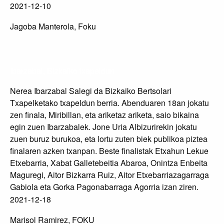
2021-12-10
Jagoba Manterola, Foku
Ibarzabal, Bizkaiko txapeldun
Nerea Ibarzabal Salegi da Bizkaiko Bertsolari
Txapelketako txapeldun berria. Abenduaren 18an jokatu
zen finala, Miribillan, eta ariketaz ariketa, saio bikaina
egin zuen Ibarzabalek. Jone Uria Albizurirekin jokatu
zuen buruz burukoa, eta lortu zuten biek publikoa piztea
finalaren azken txanpan. Beste finalistak Etxahun Lekue
Etxebarria, Xabat Galletebeitia Abaroa, Onintza Enbeita
Maguregi, Aitor Bizkarra Ruiz, Aitor Etxebarriazagarraga
Gabiola eta Gorka Pagonabarraga Agorria izan ziren.
2021-12-18
Marisol Ramirez, FOKU