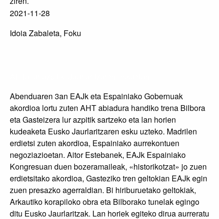
ziren.
2021-11-28
Idoia Zabaleta, Foku
AHTa lur azpitik, Jaurlaritzaren eskuetan
Abenduaren 3an EAJk eta Espainiako Gobernuak
akordioa lortu zuten AHT abiadura handiko trena Bilbora
eta Gasteizera lur azpitik sartzeko eta lan horien
kudeaketa Eusko Jaurlaritzaren esku uzteko. Madrilen
erdietsi zuten akordioa, Espainiako aurrekontuen
negoziazioetan. Aitor Estebanek, EAJk Espainiako
Kongresuan duen bozeramaileak, «historikotzat» jo zuen
erdietsitako akordioa, Gasteziko tren geltokian EAJk egin
zuen presazko agerraldian. Bi hiriburuetako geltokiak,
Arkautiko korapiloko obra eta Bilborako tunelak egingo
ditu Eusko Jaurlaritzak. Lan horiek egiteko dirua aurreratu