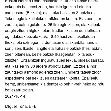
Euskal Herriko Unibertsitateko 21 urteko ikasle batek
eskopeta bat erosi zuen, harekin igo zen Leioako
campusera (Bizkaia), eta tiroka hasi zen Zientzia eta
Teknologia fakultateko eraikinaren kontra. Ez zuen inor
zauritu, baina gutxienez 25 tiro egin zituen, eta kalteak
eragin zituen higiezinetan, irudian ikusten den leihoan
egindakoak bezalakoak. 18:40 hasi zen fakultatean
tiroka, eta ezinegon, urduritasun eta iskanbila handia
sortu zen. Ikasle, langile eta irakasle batzuk ihesi abiatu
ziren bitartean, beste batzuk ikasgeletan itxita eduki
zituzten. Ertzaintzak inguratu zuen lekua, bideak zarratu,
eta ikaslea 19:30 aldera atxilotu zuten. Ez zuela inor
zauritzeko asmorik adierazi zuen. Unibertsitateak zigor
espediente bat ireki zuen gaztearen kontra. Epaileek,
berriz, unibertsitatetik aldentzeko behin-behineko agindu
bat ezarri zioten.
2021-10-14
Miguel Toña, EFE