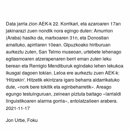
Korrika, Amurriotik Donostiara
Data jarria zion AEK-k 22. Korrikari, eta azaroaren 17an
jakinarazi zuen nondik nora egingo duten: Amurrion
(Araba) hasiko da, martxoaren 31n, eta Donostian
amaituko, apirilaren 10ean. Gipuzkoako hiriburuan
aurkeztu zuten, San Telmo museoan, urtebete lehenago
egitasmoaren atzerapenaren berri eman zuten leku
berean eta Remigio Mendiburuk egindako lehen lekukoa
ikusgai dagoen tokian. Leloa ere aurkeztu zuen AEK-k:
'Hitzekin'. Hitzetik ekintzara igaro beharra aldarrikatuko
dute, «nork bere tokitik eta eginbeharretik». Areago
egungo testuinguruan, zeinean piztuta baitago «larrialdi
linguistikoaren alarma gorria», antolatzaileen arabera.
2021-11-17
Jon Urbe, Foku