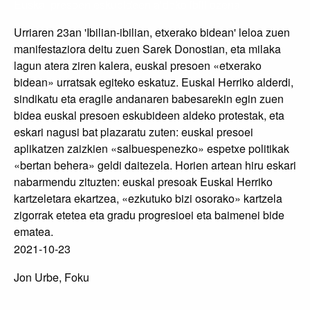
Euskal presoen eskubideen aldeko ibili ozena
Urriaren 23an 'Ibilian-ibilian, etxerako bidean' leloa zuen
manifestaziora deitu zuen Sarek Donostian, eta milaka
lagun atera ziren kalera, euskal presoen «etxerako
bidean» urratsak egiteko eskatuz. Euskal Herriko alderdi,
sindikatu eta eragile andanaren babesarekin egin zuen
bidea euskal presoen eskubideen aldeko protestak, eta
eskari nagusi bat plazaratu zuten: euskal presoei
aplikatzen zaizkien «salbuespenezko» espetxe politikak
«bertan behera» geldi daitezela. Horien artean hiru eskari
nabarmendu zituzten: euskal presoak Euskal Herriko
kartzeletara ekartzea, «ezkutuko bizi osorako» kartzela
zigorrak etetea eta gradu progresioei eta baimenei bide
ematea.
2021-10-23
Jon Urbe, Foku