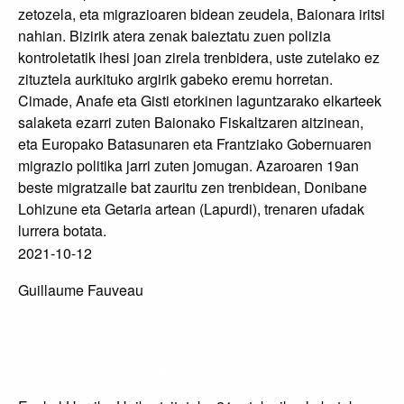
zetozela, eta migrazioaren bidean zeudela, Baionara iritsi
nahian. Bizirik atera zenak baieztatu zuen polizia
kontroletatik ihesi joan zirela trenbidera, uste zutelako ez
zituztela aurkituko argirik gabeko eremu horretan.
Cimade, Anafe eta Gisti etorkinen laguntzarako elkarteek
salaketa ezarri zuten Baionako Fiskaltzaren aitzinean,
eta Europako Batasunaren eta Frantziako Gobernuaren
migrazio politika jarri zuten jomugan. Azaroaren 19an
beste migratzaile bat zauritu zen trenbidean, Donibane
Lohizune eta Getaria artean (Lapurdi), trenaren ufadak
lurrera botata.
2021-10-12
Guillaume Fauveau
Eskopeta tiroak fakultatean