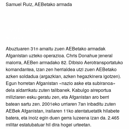
Samuel Ruiz, AEBetako armada
Chris Donahue, Afganistan utzi zuen AEBetako azken
soldadua
Abuztuaren 31n amaitu zuen AEBetako armadak
Afganistan uzteko operazioa. Chris Donahue jeneral
maiorra, AEBen armadako 82. Dibisio Aerotransportatuko
komandantea, izan zen herrialdea utzi zuen AEBetako
azken soldadua (argazkian, azken hegazkinera igotzen).
Egun horretan Afganistan «nazio aske eta subiranoa»
dela aldarrikatu zuten talibanek. Kabulgo aireportua
miliziaren esku geratu zen, eta Afganistan aro berri
batean sartu zen. 2001eko urriaren 7an inbaditu zuten
AEBek Afganistan, irailaren 11ko atentatuetatik hilabete
batera, eta inoiz egin duen gerra luzeena izan da. 2.465
militar estatubatuar hil dira hogei urteetan.