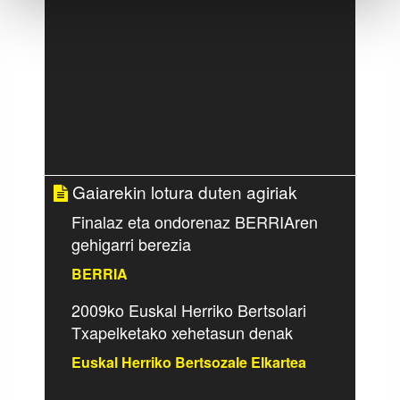
Webgune honek cookie propioak eta hirugarrenen cookie-
fitxategiak erabiltzen ditu. Zure esperientzia eta
zerbitzuak hobetzeko asmoz, cookie teknologiaz
baliatzen gara. Ohar hau onartuz gero, teknologia hori
erabiltzeko baimen esplizitua ematen diguzu.
Gehiago
irakurri
Gaiarekin lotura duten agiriak
Finalaz eta ondorenaz BERRIAren
gehigarri berezia
BERRIA
2009ko Euskal Herriko Bertsolari
Txapelketako xehetasun denak
Euskal Herriko Bertsozale Elkartea