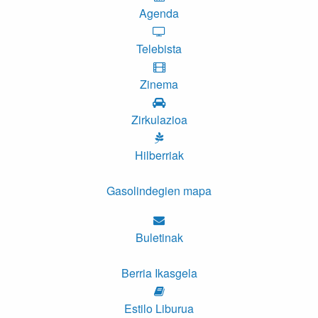
Agenda
Telebista
Zinema
Zirkulazioa
Hilberriak
Gasolindegien mapa
Buletinak
Berria Ikasgela
Estilo Liburua