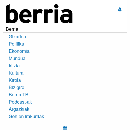
Sar
Berria
Gizartea
Politika
Ekonomia
Mundua
Iritzia
Kultura
Kirola
Bizigiro
Berria TB
Podcast-ak
Argazkiak
Gehien irakurriak