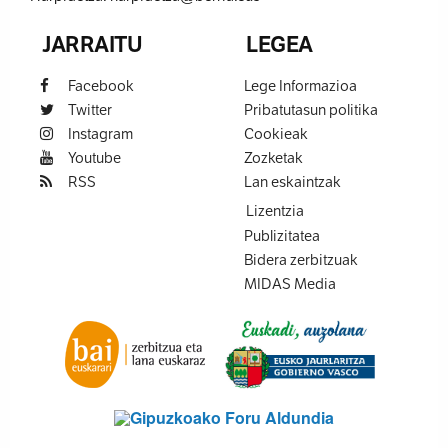
JARRAITU
LEGEA
Facebook
Lege Informazioa
Twitter
Pribatutasun politika
Instagram
Cookieak
Youtube
Zozketak
RSS
Lan eskaintzak
Lizentzia
Publizitatea
Bidera zerbitzuak
MIDAS Media