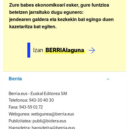
Zure babes ekonomikoari esker, gure funtzioa
betetzen jarraituko dugu egunero:
jendearen galdera eta kezkekin bat egingo duen
kazetaritza bat egiten.
Izan
BERRIAlaguna
Berria
Berria.eus
-
Euskal Editorea SM
Telefonoa:
943-30 40 30
Faxa:
943-59 01 72
Webgunea:
webgunea@berria.eus
Publizitatea:
publi@bidera.eus
Harpidetza:
harpidetza@berria.eus