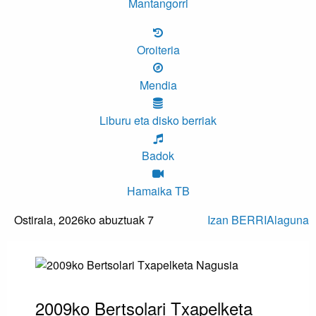
Mantangorri
Oroiteria
Mendia
Liburu eta disko berriak
Badok
Hamaika TB
Ostirala,
2026ko abuztuak 7
Izan BERRIAlaguna
2009ko Bertsolari Txapelketa