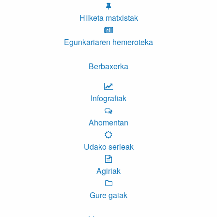
Hilketa matxistak
Egunkariaren hemeroteka
Berbaxerka
Infografiak
Ahomentan
Udako serieak
Agiriak
Gure gaiak