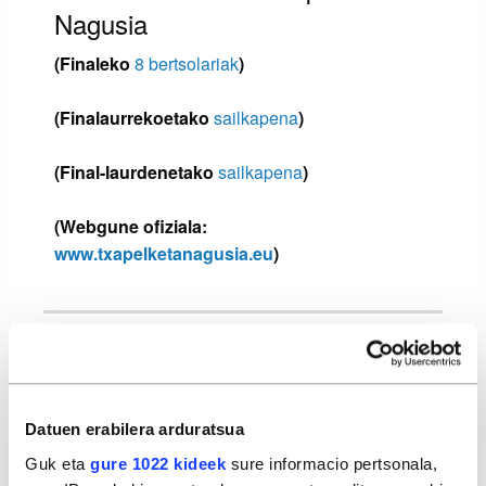
Nagusia
(Finaleko
8 bertsolariak
)
(Finalaurrekoetako
sailkapena
)
(Final-laurdenetako
sailkapena
)
(Webgune ofiziala:
www.txapelketanagusia.eu
)
Bertsolariak, motorrak berotzen
2009-10-01
Datuen erabilera arduratsua
Guk eta
gure 1022 kideek
sure informacio pertsonala,
Bertsoaren bihurgunean