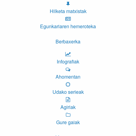
Hilketa matxistak
Egunkariaren hemeroteka
Berbaxerka
Infografiak
Ahomentan
Udako serieak
Agiriak
Gure gaiak