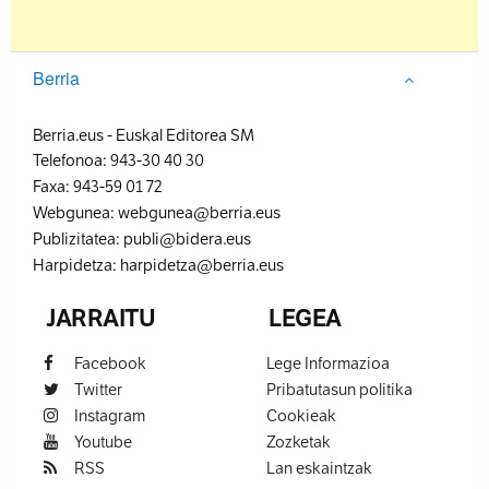
Berria
Berria.eus
-
Euskal Editorea SM
Telefonoa:
943-30 40 30
Faxa:
943-59 01 72
Webgunea:
webgunea@berria.eus
Publizitatea:
publi@bidera.eus
Harpidetza:
harpidetza@berria.eus
JARRAITU
LEGEA
Facebook
Lege Informazioa
Twitter
Pribatutasun politika
Instagram
Cookieak
Youtube
Zozketak
RSS
Lan eskaintzak