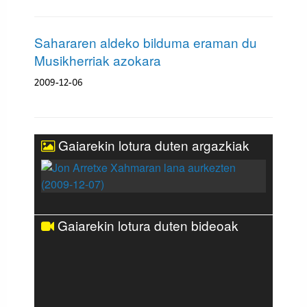
Sahararen aldeko bilduma eraman du
Musikherriak azokara
2009-12-06
Gaiarekin lotura duten argazkiak
Gaiarekin lotura duten bideoak