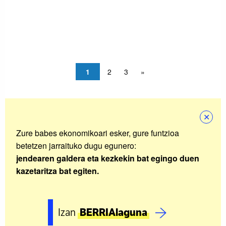
1
2
3
»
✕
Zure babes ekonomikoari esker, gure funtzioa
betetzen jarraituko dugu egunero:
jendearen galdera eta kezkekin bat egingo duen
kazetaritza bat egiten.
Izan
BERRIAlaguna