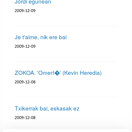
Jordi egunean
2009-12-09
Je t'aime, nik ere bai
2009-12-09
ZOKOA. 'Omert�' (Kevin Heredia)
2009-12-08
Txikerrak bai, eskasak ez
2009-12-08