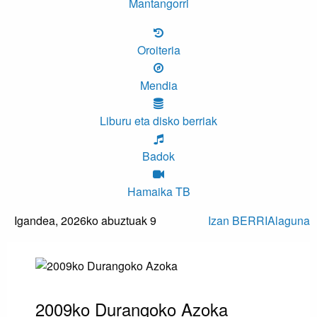
Mantangorri
Oroiteria
Mendia
Liburu eta disko berriak
Badok
Hamaika TB
Igandea,
2026ko abuztuak 9
Izan BERRIAlaguna
2009ko Durangoko Azoka