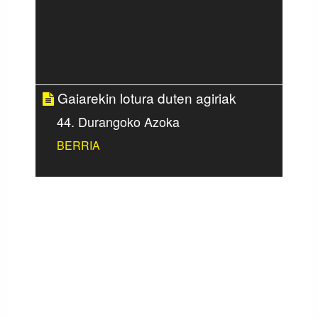
Gaiarekin lotura duten agiriak
44. Durangoko Azoka
BERRIA