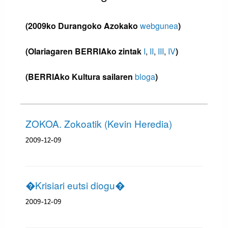
(2009ko Durangoko Azokako
webgunea
)
(Olariagaren BERRIAko zintak
I
,
II
,
III
,
IV
)
(BERRIAko Kultura sailaren
bloga
)
ZOKOA. Zokoatik (Kevin Heredia)
2009-12-09
�Krisiari eutsi diogu�
2009-12-09