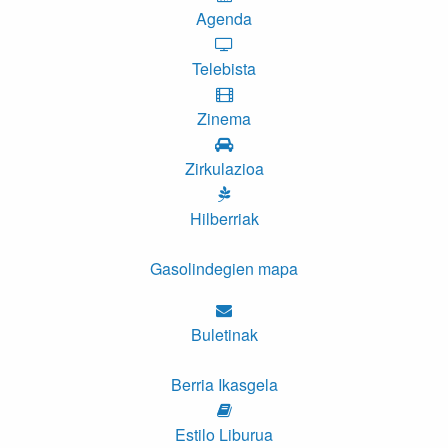
Agenda
Telebista
Zinema
Zirkulazioa
Hilberriak
Gasolindegien mapa
Buletinak
Berria Ikasgela
Estilo Liburua