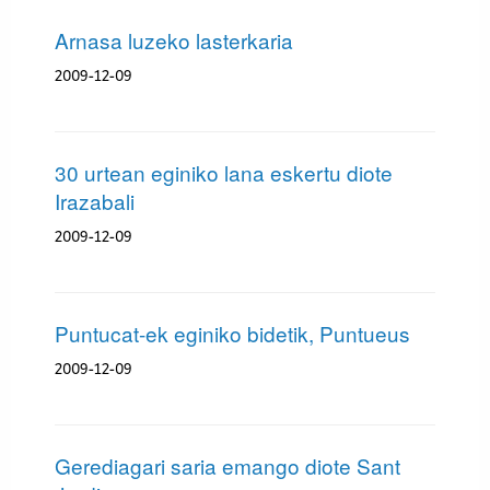
Arnasa luzeko lasterkaria
2009-12-09
30 urtean eginiko lana eskertu diote
Irazabali
2009-12-09
Puntucat-ek eginiko bidetik, Puntueus
2009-12-09
Gerediagari saria emango diote Sant