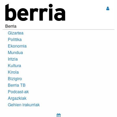
Sar
Berria
Gizartea
Politika
Ekonomia
Mundua
Iritzia
Kultura
Kirola
Bizigiro
Berria TB
Podcast-ak
Argazkiak
Gehien irakurriak