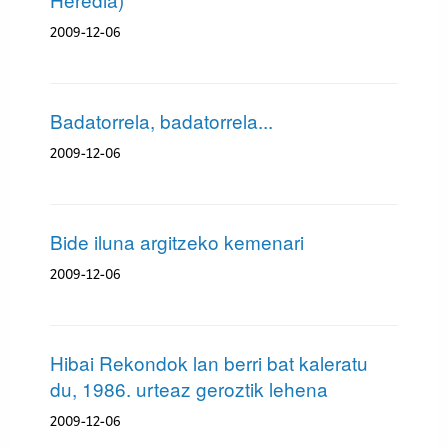
2009-12-06
Badatorrela, badatorrela...
2009-12-06
Bide iluna argitzeko kemenari
2009-12-06
Hibai Rekondok lan berri bat kaleratu
du, 1986. urteaz geroztik lehena
2009-12-06