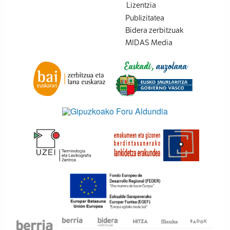
Lizentzia
Publizitatea
Bidera zerbitzuak
MIDAS Media