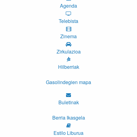
Agenda
Telebista
Zinema
Zirkulazioa
Hilberriak
Gasolindegien mapa
Buletinak
Berria Ikasgela
Estilo Liburua