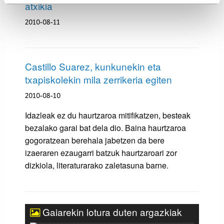
and set your preferences in the
details section
.
atxikia
2010-08-11
Webgune honek cookie propioak eta hirugarrenen cookie-
fitxategiak erabiltzen ditu. Zure esperientzia eta
zerbitzuak hobetzeko asmoz, cookie teknologiaz
baliatzen gara. Ohar hau onartuz gero, teknologia hori
Castillo Suarez, kunkunekin eta
erabiltzeko baimen esplizitua ematen diguzu.
Gehiago
txapiskolekin mila zerrikeria egiten
irakurri
2010-08-10
Idazleak ez du haurtzaroa mitifikatzen, besteak
bezalako garai bat dela dio. Baina haurtzaroa
gogoratzean berehala jabetzen da bere
izaeraren ezaugarri batzuk haurtzaroari zor
dizkiola, literaturarako zaletasuna barne.
Gaiarekin lotura duten argazkiak