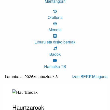
Mantangorri
Oroiteria
Mendia
Liburu eta disko berriak
Badok
Hamaika TB
Larunbata,
2026ko abuztuak 8
Izan BERRIAlaguna
Haurtzaroak