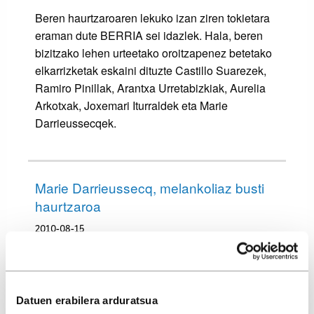
Beren haurtzaroaren lekuko izan ziren tokietara
eraman dute BERRIA sei idazlek. Hala, beren
bizitzako lehen urteetako oroitzapenez betetako
elkarrizketak eskaini dituzte Castillo Suarezek,
Ramiro Pinillak, Arantxa Urretabizkiak, Aurelia
Arkotxak, Joxemari Iturraldek eta Marie
Darrieussecqek.
Marie Darrieussecq, melankoliaz busti
haurtzaroa
2010-08-15
Joxemari Iturralde, etxe ondoko
Datuen erabilera arduratsua
"junglan" jolasten hazia