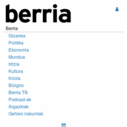
Sar
Berria
Gizartea
Politika
Ekonomia
Mundua
Iritzia
Kultura
Kirola
Bizigiro
Berria TB
Podcast-ak
Argazkiak
Gehien irakurriak