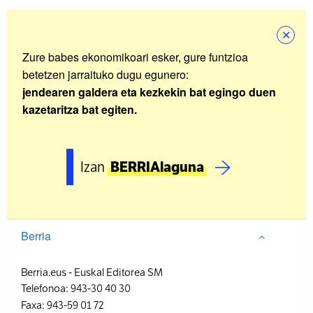
✕
Zure babes ekonomikoari esker, gure funtzioa
betetzen jarraituko dugu egunero:
jendearen galdera eta kezkekin bat egingo duen
kazetaritza bat egiten.
Izan
BERRIAlaguna
Berria
Berria.eus
-
Euskal Editorea SM
Telefonoa:
943-30 40 30
Faxa:
943-59 01 72