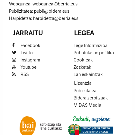
Webgunea:
webgunea@berria.eus
Publizitatea:
publi@bidera.eus
Harpidetza:
harpidetza@berria.eus
JARRAITU
LEGEA
Facebook
Lege Informazioa
Twitter
Pribatutasun politika
Instagram
Cookieak
Youtube
Zozketak
RSS
Lan eskaintzak
Lizentzia
Publizitatea
Bidera zerbitzuak
MIDAS Media