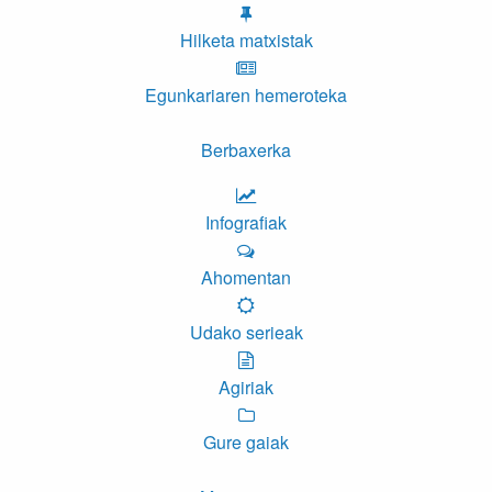
Hilketa matxistak
Egunkariaren hemeroteka
Berbaxerka
Infografiak
Ahomentan
Udako serieak
Agiriak
Gure gaiak