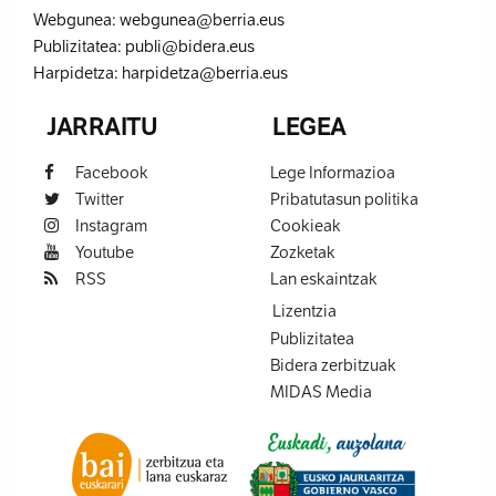
Webgunea:
webgunea@berria.eus
Publizitatea:
publi@bidera.eus
Harpidetza:
harpidetza@berria.eus
JARRAITU
LEGEA
Facebook
Lege Informazioa
Twitter
Pribatutasun politika
Instagram
Cookieak
Youtube
Zozketak
RSS
Lan eskaintzak
Lizentzia
Publizitatea
Bidera zerbitzuak
MIDAS Media