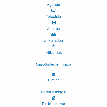
Agenda
Telebista
Zinema
Zirkulazioa
Hilberriak
Gasolindegien mapa
Buletinak
Berria Ikasgela
Estilo Liburua