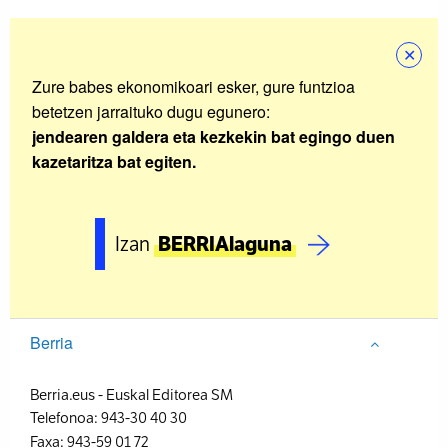
✕
Zure babes ekonomikoari esker, gure funtzioa
betetzen jarraituko dugu egunero:
jendearen galdera eta kezkekin bat egingo duen
kazetaritza bat egiten.
Izan
BERRIAlaguna
Berria
Berria.eus
-
Euskal Editorea SM
Telefonoa:
943-30 40 30
Faxa:
943-59 01 72