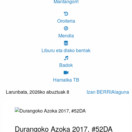
Mantangorri
Oroiteria
Mendia
Liburu eta disko berriak
Badok
Hamaika TB
Larunbata,
2026ko abuztuak 8
Izan BERRIAlaguna
Durangoko Azoka 2017, #52DA