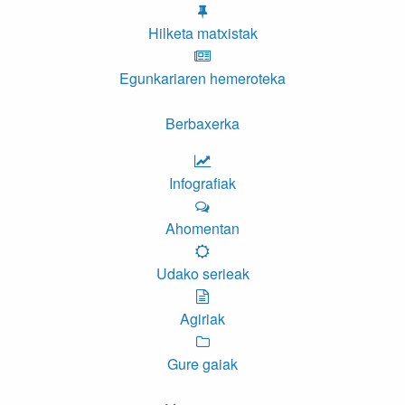
Hilketa matxistak
Egunkariaren hemeroteka
Berbaxerka
Infografiak
Ahomentan
Udako serieak
Agiriak
Gure gaiak