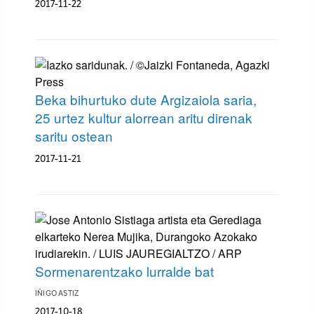
2017-11-22
Beka bihurtuko dute Argizaiola saria,
25 urtez kultur alorrean aritu direnak
saritu ostean
2017-11-21
Sormenarentzako lurralde bat
IÑIGO ASTIZ
2017-10-18