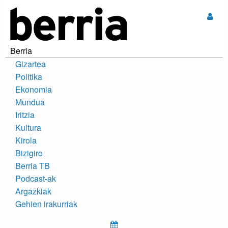
Sar
Berria
Gizartea
Politika
Ekonomia
Mundua
Iritzia
Kultura
Kirola
Bizigiro
Berria TB
Podcast-ak
Argazkiak
Gehien irakurriak