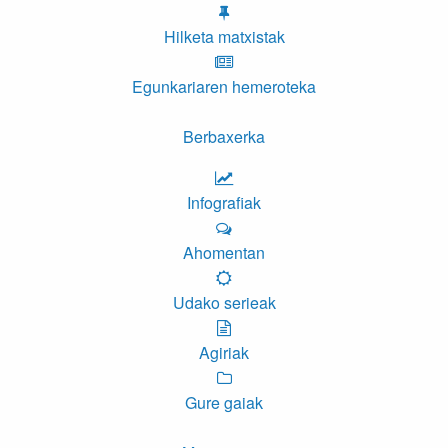
Hilketa matxistak
Egunkariaren hemeroteka
Berbaxerka
Infografiak
Ahomentan
Udako serieak
Agiriak
Gure gaiak