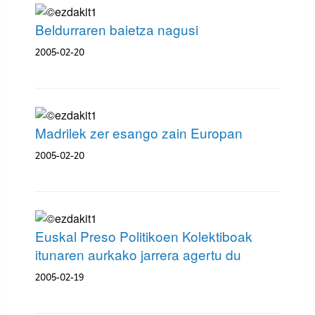
Beldurraren baietza nagusi
2005-02-20
Madrilek zer esango zain Europan
2005-02-20
Euskal Preso Politikoen Kolektiboak
itunaren aurkako jarrera agertu du
2005-02-19