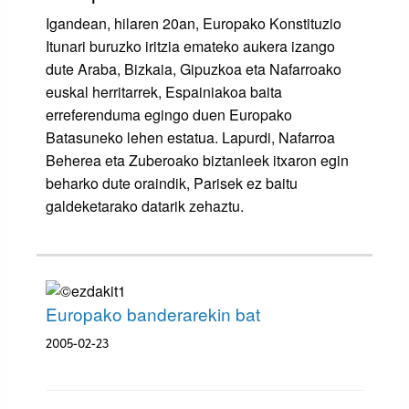
Igandean, hilaren 20an, Europako Konstituzio
Itunari buruzko iritzia emateko aukera izango
dute Araba, Bizkaia, Gipuzkoa eta Nafarroako
euskal herritarrek, Espainiakoa baita
erreferenduma egingo duen Europako
Batasuneko lehen estatua. Lapurdi, Nafarroa
Beherea eta Zuberoako biztanleek itxaron egin
beharko dute oraindik, Parisek ez baitu
galdeketarako datarik zehaztu.
Europako banderarekin bat
2005-02-23