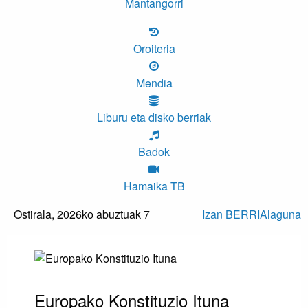
Mantangorri
Oroiteria
Mendia
Liburu eta disko berriak
Badok
Hamaika TB
Ostirala,
2026ko abuztuak 7
Izan BERRIAlaguna
Europako Konstituzio Ituna