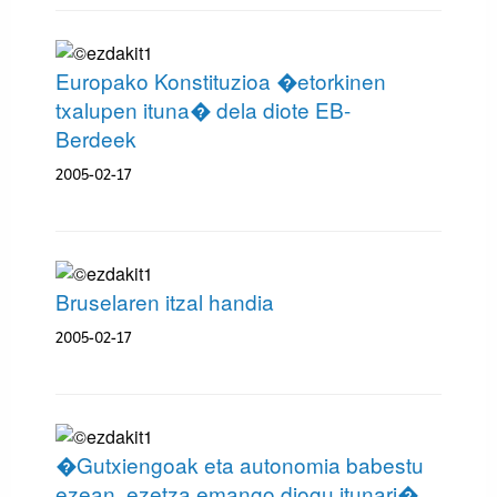
Europako Konstituzioa �etorkinen
txalupen ituna� dela diote EB-
Berdeek
2005-02-17
Bruselaren itzal handia
2005-02-17
�Gutxiengoak eta autonomia babestu
ezean, ezetza emango diogu itunari�