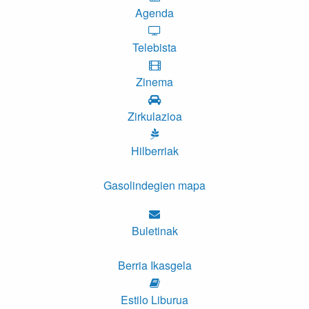
Agenda
Telebista
Zinema
Zirkulazioa
Hilberriak
Gasolindegien mapa
Buletinak
Berria Ikasgela
Estilo Liburua