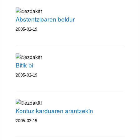
Abstentzioaren beldur
2005-02-19
Bitik bi
2005-02-19
Kontuz karduaren arantzekin
2005-02-19