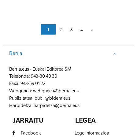
1
2
3
4
»
Berria
Berria.eus
-
Euskal Editorea SM
Telefonoa:
943-30 40 30
Faxa:
943-59 01 72
Webgunea:
webgunea@berria.eus
Publizitatea:
publi@bidera.eus
Harpidetza:
harpidetza@berria.eus
JARRAITU
LEGEA
Facebook
Lege Informazioa