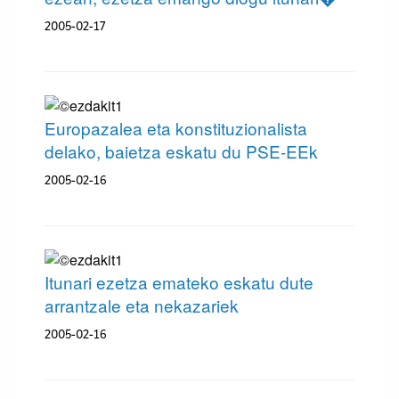
2005-02-17
Europazalea eta konstituzionalista
delako, baietza eskatu du PSE-EEk
2005-02-16
Itunari ezetza emateko eskatu dute
arrantzale eta nekazariek
2005-02-16