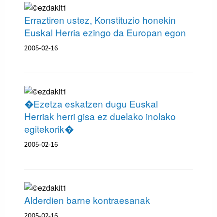
Erraztiren ustez, Konstituzio honekin
Euskal Herria ezingo da Europan egon
2005-02-16
�Ezetza eskatzen dugu Euskal
Herriak herri gisa ez duelako inolako
egitekorik�
2005-02-16
Alderdien barne kontraesanak
2005-02-16