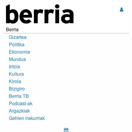
Sar
Berria
Gizartea
Politika
Ekonomia
Mundua
Iritzia
Kultura
Kirola
Bizigiro
Berria TB
Podcast-ak
Argazkiak
Gehien irakurriak