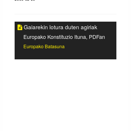
Gaiarekin lotura duten agiriak
Europako Konstituzio Ituna, PDFan
Europako Batasuna