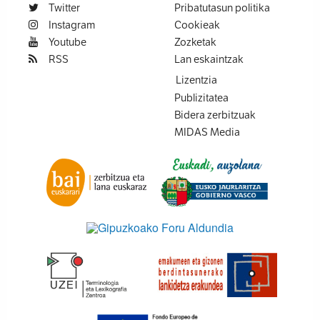
Twitter
Pribatutasun politika
Instagram
Cookieak
Youtube
Zozketak
RSS
Lan eskaintzak
Lizentzia
Publizitatea
Bidera zerbitzuak
MIDAS Media