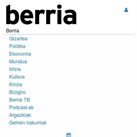
Sar
Berria
Gizartea
Politika
Ekonomia
Mundua
Iritzia
Kultura
Kirola
Bizigiro
Berria TB
Podcast-ak
Argazkiak
Gehien irakurriak