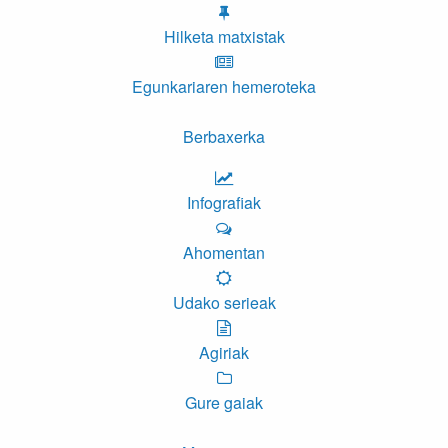
Hilketa matxistak
Egunkariaren hemeroteka
Berbaxerka
Infografiak
Ahomentan
Udako serieak
Agiriak
Gure gaiak