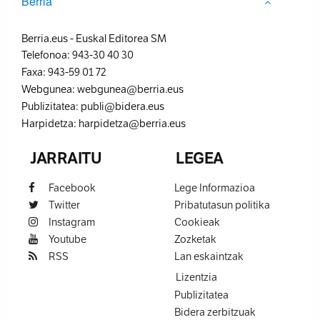
Berria
Berria.eus
-
Euskal Editorea SM
Telefonoa:
943-30 40 30
Faxa:
943-59 01 72
Webgunea:
webgunea@berria.eus
Publizitatea:
publi@bidera.eus
Harpidetza:
harpidetza@berria.eus
JARRAITU
LEGEA
Facebook
Lege Informazioa
Twitter
Pribatutasun politika
Instagram
Cookieak
Youtube
Zozketak
RSS
Lan eskaintzak
Lizentzia
Publizitatea
Bidera zerbitzuak