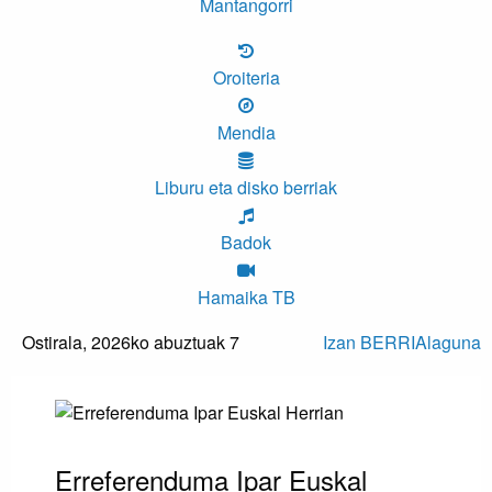
Mantangorri
Oroiteria
Mendia
Liburu eta disko berriak
Badok
Hamaika TB
Ostirala,
2026ko abuztuak 7
Izan BERRIAlaguna
Erreferenduma Ipar Euskal