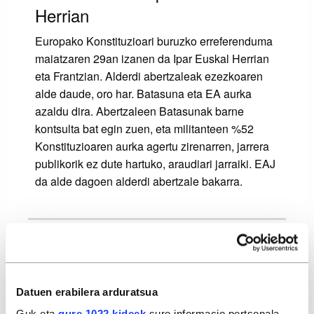
Herrian
Europako Konstituzioari buruzko erreferenduma
maiatzaren 29an izanen da Ipar Euskal Herrian
eta Frantzian. Alderdi abertzaleak ezezkoaren
alde daude, oro har. Batasuna eta EA aurka
azaldu dira. Abertzaleen Batasunak barne
kontsulta bat egin zuen, eta militanteen %52
Konstituzioaren aurka agertu zirenarren, jarrera
publikorik ez dute hartuko, araudiari jarraiki. EAJ
da alde dagoen alderdi abertzale bakarra.
�Behar zaitugu�, esan dio Lopezek
Frantziari, Baionan
Datuen erabilera arduratsua
2005-04-14
Guk eta
gure 1022 kideek
sure informacio pertsonala,