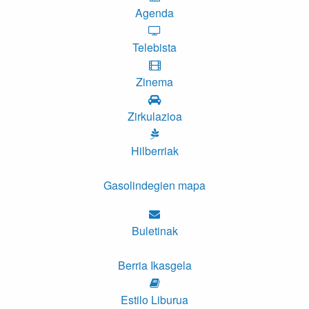
Agenda
Telebista
Zinema
Zirkulazioa
Hilberriak
Gasolindegien mapa
Buletinak
Berria Ikasgela
Estilo Liburua