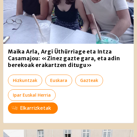
Maika Arla, Argi Üthürriage eta Intza
Casamajou: «Zinez gazte gara, eta adin
berekoak erakartzen ditugu»
Hizkuntzak
Euskara
Gazteak
Ipar Euskal Herria
Elkarrizketak