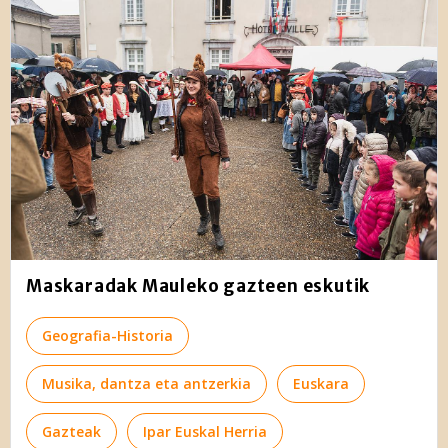
Maskaradak Mauleko gazteen eskutik
Geografia-Historia
Musika, dantza eta antzerkia
Euskara
Gazteak
Ipar Euskal Herria