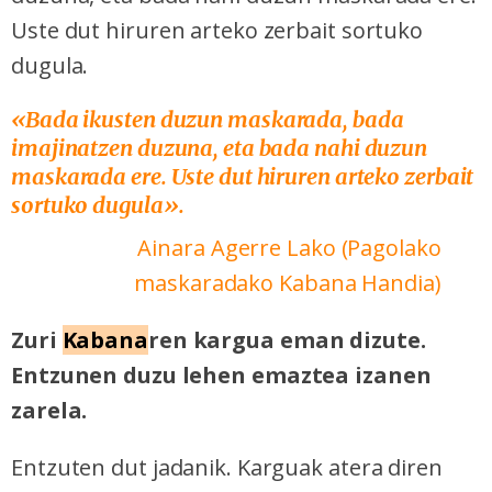
Uste dut hiruren arteko zerbait sortuko
dugula.
«
Bada ikusten duzun maskarada, bada
imajinatzen duzuna, eta bada nahi duzun
maskarada ere. Uste dut hiruren arteko zerbait
sortuko dugula».
Ainara Agerre Lako (Pagolako
maskaradako Kabana Handia)
Zuri
Kabana
ren kargua eman dizute.
Entzunen duzu lehen emaztea izanen
zarela.
Entzuten dut jadanik. Karguak atera diren