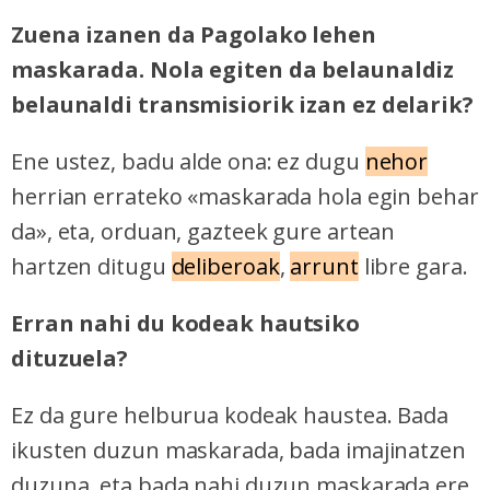
Zuena izanen da Pagolako lehen
maskarada. Nola egiten da belaunaldiz
belaunaldi transmisiorik izan ez delarik?
Ene ustez, badu alde ona: ez dugu
nehor
herrian errateko «maskarada hola egin behar
da», eta, orduan, gazteek gure artean
hartzen ditugu
deliberoak
,
arrunt
libre gara.
Erran nahi du kodeak hautsiko
dituzuela?
Ez da gure helburua kodeak haustea. Bada
ikusten duzun maskarada, bada imajinatzen
duzuna, eta bada nahi duzun maskarada ere.