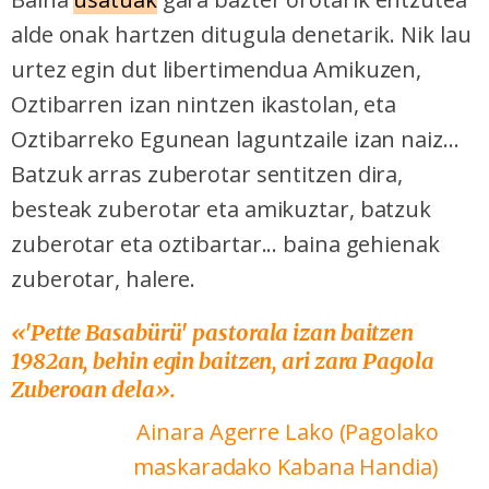
alde onak hartzen ditugula denetarik. Nik lau
urtez egin dut libertimendua Amikuzen,
Oztibarren izan nintzen ikastolan, eta
Oztibarreko Egunean laguntzaile izan naiz...
Batzuk arras zuberotar sentitzen dira,
besteak zuberotar eta amikuztar, batzuk
zuberotar eta oztibartar... baina gehienak
zuberotar, halere.
«'Pette Basabürü'
pastorala izan baitzen
1982an, behin egin baitzen, ari zara Pagola
Zuberoan dela».
Ainara Agerre Lako (Pagolako
maskaradako Kabana Handia)