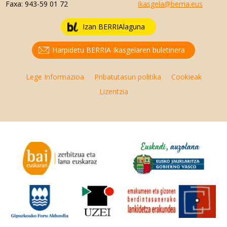
Faxa:
943-59 01 72
ikasgela@berria.eus
Izan BERRIAlaguna
Harpidetu BERRIA Ikasgelaren buletinera
Lege Informazioa
Pribatutasun politika
Cookieak
Lizentzia