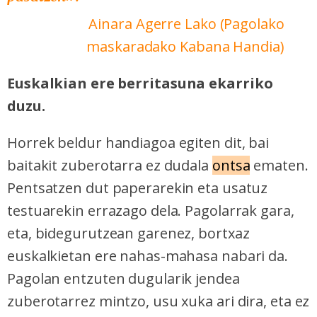
Ainara Agerre Lako (Pagolako
maskaradako Kabana Handia)
Euskalkian ere berritasuna ekarriko
duzu.
Horrek beldur handiagoa egiten dit, bai
baitakit zuberotarra ez dudala
ontsa
ematen.
Pentsatzen dut paperarekin eta usatuz
testuarekin errazago dela. Pagolarrak gara,
eta, bidegurutzean garenez, bortxaz
euskalkietan ere nahas-mahasa nabari da.
Pagolan entzuten dugularik jendea
zuberotarrez mintzo, usu xuka ari dira, eta ez