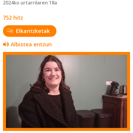
2024ko urtarrilaren 18a
752 hitz
Elkarrizketak
Albistea entzun