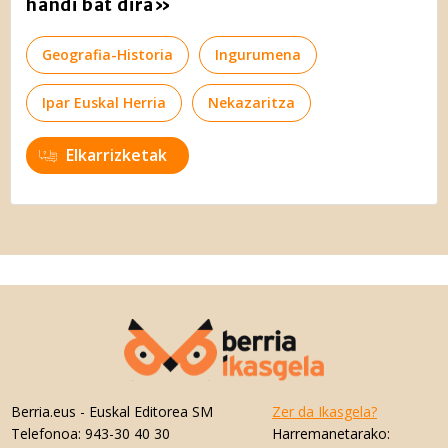
handi bat dira»
Geografia-Historia
Ingurumena
Ipar Euskal Herria
Nekazaritza
Elkarrizketak
Berria.eus
- Euskal Editorea SM
Zer da Ikasgela?
Telefonoa:
943-30 40 30
Harremanetarako: