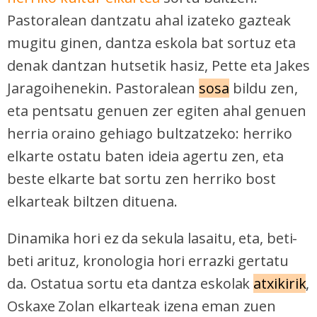
Pastoralean dantzatu ahal izateko gazteak
mugitu ginen, dantza eskola bat sortuz eta
denak dantzan hutsetik hasiz, Pette eta Jakes
Jaragoihenekin. Pastoralean
sosa
bildu zen,
eta pentsatu genuen zer egiten ahal genuen
herria oraino gehiago bultzatzeko: herriko
elkarte ostatu baten ideia agertu zen, eta
beste elkarte bat sortu zen herriko bost
elkarteak biltzen dituena.
Dinamika hori ez da sekula lasaitu, eta, beti-
beti arituz, kronologia hori errazki gertatu
da. Ostatua sortu eta dantza eskolak
atxikirik
,
Oskaxe Zolan elkarteak izena eman zuen