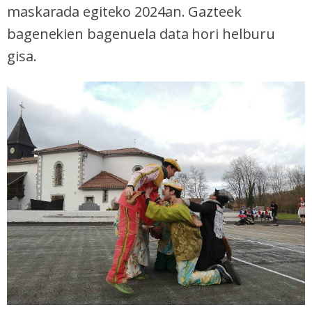
maskarada egiteko 2024an. Gazteek
bagenekien bagenuela data hori helburu
gisa.