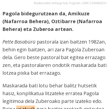
Maskaraden entsegu bat, Pagolan. LEIRE CASAMAJOU
Pagola bidegurutzean da, Amikuze
(Nafarroa Behera), Oztibarre (Nafarroa
Behera) eta Zuberoa artean.
Pette Basabürü
pastorala izan baitzen 1982an,
behin egin baitzen, ari zara Pagola Zuberoan
dela. Gero beste pastoral bat egitea errazago
zen, eta pastoralaren ondotik maskarada bati
lotzea pixka bat errazago.
Maskarada bati lotu behar balitz hutsetik
hasiz, konplikatua litzateke erratea Pagola
legitimoa dela Zuberoako parte izateko edo.
Baina
usatuak
gara bazter orotarik entzutea