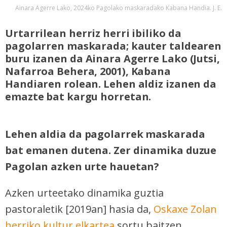
Ainara Agerre Lako, 2024ko Pagolako maskaradako Kabana Handia. J. E.
Urtarrilean herriz herri ibiliko da
pagolarren maskarada; kauter taldearen
buru izanen da Ainara Agerre Lako (Jutsi,
Nafarroa Behera, 2001), Kabana
Handiaren rolean. Lehen aldiz izanen da
emazte bat kargu horretan.
Lehen aldia da pagolarrek maskarada
bat emanen dutena. Zer dinamika duzue
Pagolan azken urte hauetan?
Azken urteetako dinamika guztia
pastoraletik [2019an] hasia da,
Oskaxe Zolan
herriko kultur elkartea
sortu baitzen.