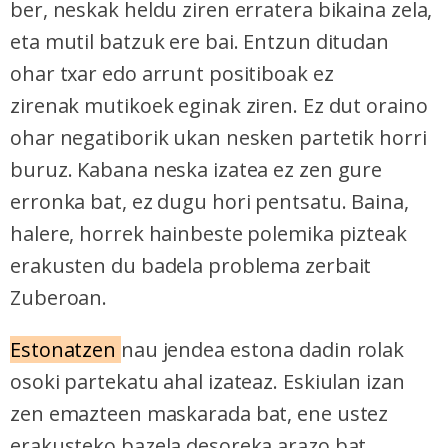
ber, neskak heldu ziren erratera bikaina zela,
eta mutil batzuk ere bai. Entzun ditudan
ohar txar edo arrunt positiboak ez
zirenak mutikoek eginak ziren. Ez dut oraino
ohar negatiborik ukan nesken partetik horri
buruz. Kabana neska izatea ez zen gure
erronka bat, ez dugu hori pentsatu. Baina,
halere, horrek hainbeste polemika pizteak
erakusten du badela problema zerbait
Zuberoan.
Estonatzen
nau jendea estona dadin rolak
osoki partekatu ahal izateaz. Eskiulan izan
zen emazteen maskarada bat, ene ustez
erakusteko bazela desoreka arazo bat