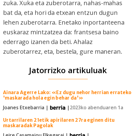
zuka. Xuka eta zuberotarra, nahas-mahas
bat da, eta hori da etxean entzun dugun
lehen zuberotarra. Enetako inportanteena
euskaraz mintzatzea da: frantsesa baino
ederrago izanen da beti. Ahalaz
zuberotarrez, eta, bestela, gure maneran.
Jatorrizko artikuluak
Ainara Agerre Lako: «Ez dugu nehor herrian errateko
'maskarada hola egin behar da'»
Joanes Etxebarria |
|
2023ko abenduaren 1a
Urtarrilaren 21etik apirilaren 27ra eginen ditu
maskaradak Pagolak
Leire Casamajou Elkegarai |
|