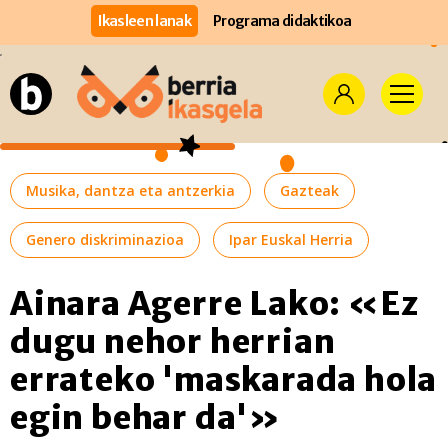
Ikasleen lanak
Programa didaktikoa
Musika, dantza eta antzerkia
Gazteak
Genero diskriminazioa
Ipar Euskal Herria
Ainara Agerre Lako: «Ez
dugu nehor herrian
errateko 'maskarada hola
egin behar da'»