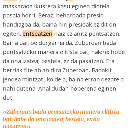
maskarada ikustera kasu eginen diotela
pasaia horri. Beraz, beharbada presio
handiagoa da, baina niri presioak ez dit on
egiten,
entseatzen
naiz ez anitz pentsatzen.
Baina bai, beldurgarria da. Zuberoan bada
pentsatzeko manera elitista bat, halere: hobe
da ona izatea; bestela, ez da pasatzen. Eta
berriak fite abian dira Zuberoan. Badakit
jendea mintzatuko dela, baina erran dezatela
nahi dutena. Ahal dudan hoberena eginen
dut.
«
Zuberoan bada pentsatzeko manera elitista
bat: hobe da ona izatea; bestela, ez da
pasatzen».