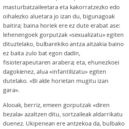
masturbatzaileetara eta kakorratzezko edo
oihalezko aluetara jo izan du, bigunagoak
baitira; baina horiek ere ez dute erabat ase:
lehenengoek gorputzak «sexualizatu» egiten
dituztelako, bulbarekiko antza aitzakia baino
ez baita zulo bat egon dadin,
fisioterapeutaren arabera; eta, ehunezkoei
dagokienez, alua «infantilizatu» egiten
dutelako. «Bi alde horietan mugitu izan
gara».
Alooak, berriz, emeen gorputzak «diren
bezala» azaltzen ditu, sortzaileak aldarrikatu
duenez. Ukipenean ere antzekoa da, bulbako