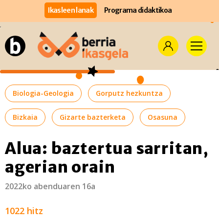
Ikasleen lanak
Programa didaktikoa
Biologia-Geologia
Gorputz hezkuntza
Bizkaia
Gizarte bazterketa
Osasuna
Alua: baztertua sarritan,
agerian orain
2022ko abenduaren 16a
1022 hitz