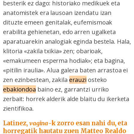
besterik ez dago: historiako medikuek eta
anatomistek era lausoan izendatu izan
dituzte emeen genitalak, eufemismoak
erabilita gehienetan, edo arren ugalketa
aparatuarekin analogiak eginda bestela. Hala,
klitoria «zakila txikia» zen; obarioak,
«emakumeen esperma hodiak»; eta bagina,
«pitilin iraulia». Alua galera baten arrastoa ei
zen ezinbestean, zakila
erauzi
osteko
ebakiondoa
baino ez, garrantzi urriko
zerbait: horrek alderik alde blaitu du ikerketa
zientifikoa.
Latinez,
vagina
-k zorro esan nahi du, eta
horregatik hautatu zuen Matteo Realdo