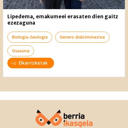
Lipedema, emakumeei erasaten dien gaitz
ezezaguna
Biologia-Geologia
Genero diskriminazioa
Osasuna
Elkarrizketak