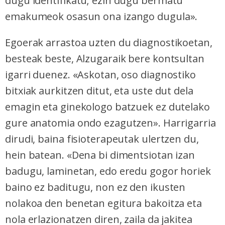
dugu identifikatu; ezin dugu bermatu
emakumeok osasun ona izango dugula».
Egoerak arrastoa uzten du diagnostikoetan,
besteak beste, Alzugaraik bere kontsultan
igarri duenez. «Askotan, oso diagnostiko
bitxiak aurkitzen ditut, eta uste dut dela
emagin eta ginekologo batzuek ez dutelako
gure anatomia ondo ezagutzen». Harrigarria
dirudi, baina fisioterapeutak ulertzen du,
hein batean. «Dena bi dimentsiotan izan
badugu, laminetan, edo eredu gogor horiek
baino ez baditugu, non ez den ikusten
nolakoa den benetan egitura bakoitza eta
nola erlazionatzen diren, zaila da jakitea