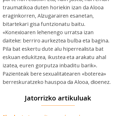
traumatikoa duten horiekin izan da Alooa
eraginkorren, Alzugarairen esanetan,
bitartekari gisa funtzionatu baitu.
«Konexioaren lehenengo urratsa izan
daiteke: berriro aurkeztea bulba eta bagina.
Pila bat eskertu dute alu hiperrealista bat
eskuan edukitzea, ikustea eta arakatu ahal
izatea, euren gorputza inbaditu barik».
Pazienteak bere sexualitatearen «boterea»
berreskuratzeko hauspoa da Alooa, dioenez.
Jatorrizko artikuluak