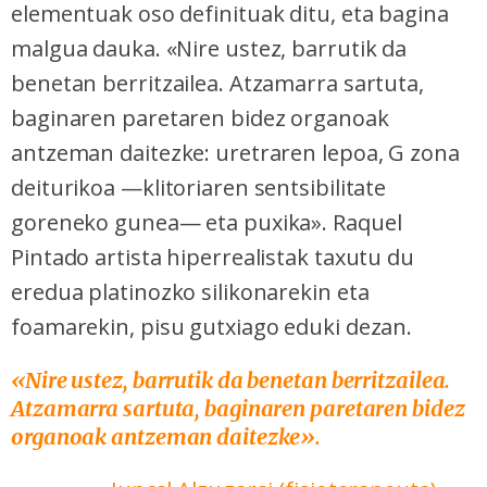
elementuak oso definituak ditu, eta bagina
malgua dauka. «Nire ustez, barrutik da
benetan berritzailea. Atzamarra sartuta,
baginaren paretaren bidez organoak
antzeman daitezke: uretraren lepoa, G zona
deiturikoa —klitoriaren sentsibilitate
goreneko gunea— eta puxika». Raquel
Pintado artista hiperrealistak taxutu du
eredua platinozko silikonarekin eta
foamarekin, pisu gutxiago eduki dezan.
«Nire ustez, barrutik da benetan berritzailea.
Atzamarra sartuta, baginaren paretaren bidez
organoak antzeman daitezke
».