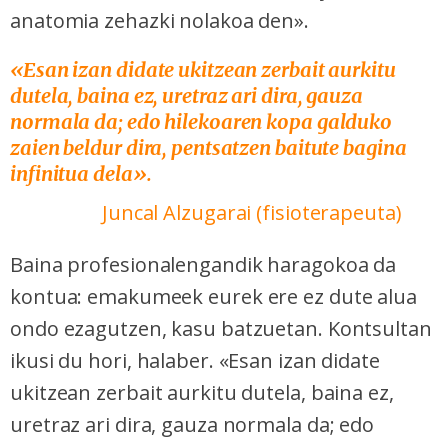
anatomia zehazki nolakoa den».
«Esan izan didate ukitzean zerbait aurkitu
dutela, baina ez, uretraz ari dira, gauza
normala da; edo hilekoaren kopa galduko
zaien beldur dira, pentsatzen baitute bagina
infinitua dela».
Juncal Alzugarai (fisioterapeuta)
Baina profesionalengandik haragokoa da
kontua: emakumeek eurek ere ez dute alua
ondo ezagutzen, kasu batzuetan. Kontsultan
ikusi du hori, halaber. «Esan izan didate
ukitzean zerbait aurkitu dutela, baina ez,
uretraz ari dira, gauza normala da; edo