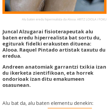
Alu baten eredu hiperrealista da Alooa. ARITZ LOIOLA / FOKU
Juncal Alzugarai fisioterapeutak alu
baten eredu hiperrealista bat sortu du,
egiturak fidelki erakusten dituena:
Alooa. Raquel Pintado artistak taxutu du
eredua.
Andreen anatomiak garrantzi txikia izan
du ikerketa zientifikoan, eta horrek
ondorioak izan ditu emakumeen
osasunean.
Alu bat da, alu baten elementu denekin: