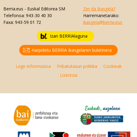
Berria.eus
- Euskal Editorea SM
Zer da Ikasgela?
Telefonoa:
943-30 40 30
Harremanetarako:
Faxa:
943-59 01 72
ikasgela@berria.eus
Izan BERRIAlaguna
Harpidetu BERRIA Ikasgelaren buletinera
Lege Informazioa
Pribatutasun politika
Cookieak
Lizentzia