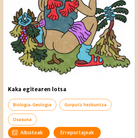
Kaka egitearen lotsa
Biologia-Geologia
Gorputz hezkuntza
Osasuna
Albisteak
Erreportajeak