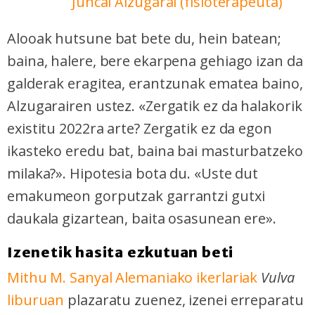
Juncal Alzugarai (fisioterapeuta)
Alooak hutsune bat bete du, hein batean;
baina, halere, bere ekarpena gehiago izan da
galderak eragitea, erantzunak ematea baino,
Alzugarairen ustez. «Zergatik ez da halakorik
existitu 2022ra arte? Zergatik ez da egon
ikasteko eredu bat, baina bai masturbatzeko
milaka?». Hipotesia bota du. «Uste dut
emakumeon gorputzak garrantzi gutxi
daukala gizartean, baita osasunean ere».
Izenetik hasita ezkutuan beti
Mithu M. Sanyal Alemaniako ikerlariak
Vulva
liburuan
plazaratu zuenez, izenei erreparatu