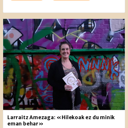
Larraitz Amezaga: «Hilekoak ez du minik
eman behar»