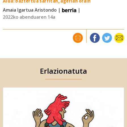
Alua: baztertua sarritan, agerian orain
Amaia Igartua Aristondo |
|
2022ko abenduaren 14a
Erlazionatuta