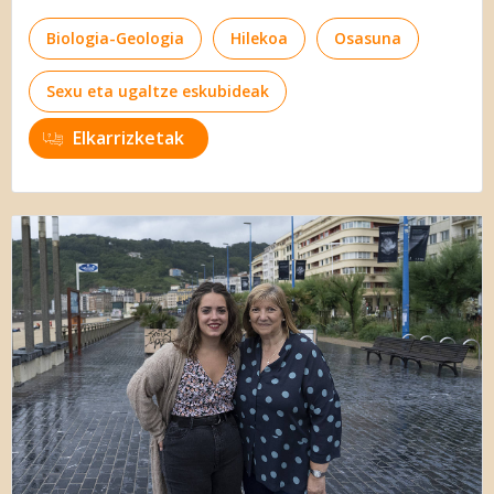
Biologia-Geologia
Hilekoa
Osasuna
Sexu eta ugaltze eskubideak
Elkarrizketak