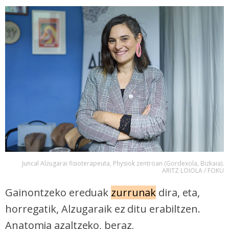
Juncal Alzugarai fisioterapeuta, Physiok zentroan (Gordexola, Bizkaia).
ARITZ LOIOLA / FOKU
Gainontzeko ereduak
zurrunak
dira, eta,
horregatik, Alzugaraik ez ditu erabiltzen.
Anatomia azaltzeko, beraz,