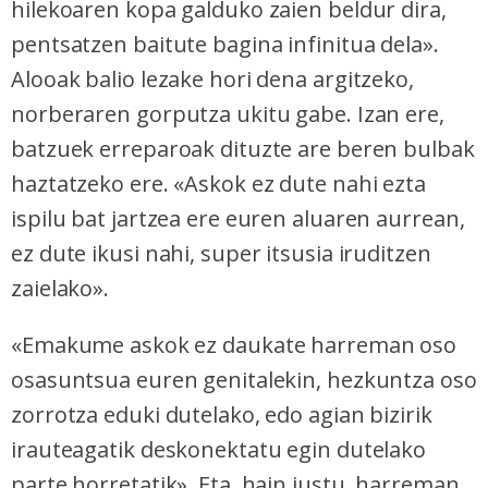
hilekoaren kopa galduko zaien beldur dira,
pentsatzen baitute bagina infinitua dela».
Alooak balio lezake hori dena argitzeko,
norberaren gorputza ukitu gabe. Izan ere,
batzuek erreparoak dituzte are beren bulbak
haztatzeko ere. «Askok ez dute nahi ezta
ispilu bat jartzea ere euren aluaren aurrean,
ez dute ikusi nahi, super itsusia iruditzen
zaielako».
«Emakume askok ez daukate harreman oso
osasuntsua euren genitalekin, hezkuntza oso
zorrotza eduki dutelako, edo agian bizirik
irauteagatik deskonektatu egin dutelako
parte horretatik». Eta, hain justu, harreman