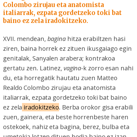
Colombo zirujau eta anatomista
italiarrak, ezpata gordetzeko toki bat
baino ez zela iradokitzeko.
XVII. mendean,
bagina
hitza erabiltzen hasi
ziren, baina horrek ez zituen ikusgaiago egin
genitalak, Sanyalen arabera; kontrakoa
gertatu zen. Latinez,
vagina
-k zorro esan nahi
du, eta horregatik hautatu zuen Matteo
Realdo Colombo zirujau eta anatomista
italiarrak, ezpata gordetzeko toki bat baino
ez zela
iradokitzeko
. Berba orokor gisa erabili
zuen, gainera, eta beste horrenbeste haren
ostekoek, nahiz eta bagina, berez, bulba eta
umetokia lotzen dituen hodia baino ez izan.