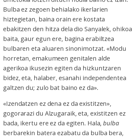
Bulba ez zegoen behialako ikerlarien
hiztegietan, baina orain ere kostata
ebakitzen den hitza dela dio Sanyalek, ohikoa
baita, gaur egun ere, bagina erabiltzea
bulbaren eta aluaren sinonimotzat. «Modu
horretan, emakumeen genitalen alde
agerikoa ikusezin egiten da hizkuntzaren
bidez, eta, halaber, esanahi independentea
galtzen du; zulo bat baino ez da».
«Izendatzen ez dena ez da existitzen»,
gogorarazi du Alzugaraik, eta, existitzen ez
bada, ikertu ere ez da egiten. Hala,
bulba
berbarekin batera ezabatu da bulba bera,