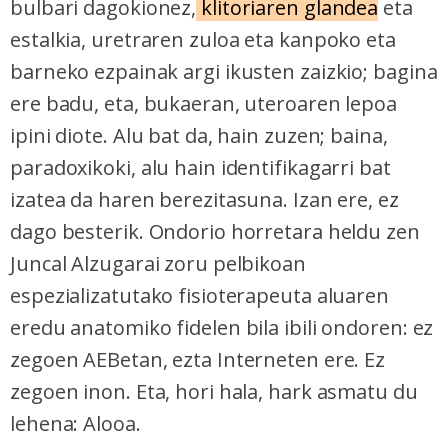
bulbari dagokionez,
klitoriaren glandea
eta
estalkia, uretraren zuloa eta kanpoko eta
barneko ezpainak argi ikusten zaizkio; bagina
ere badu, eta, bukaeran, uteroaren lepoa
ipini diote. Alu bat da, hain zuzen; baina,
paradoxikoki, alu hain identifikagarri bat
izatea da haren berezitasuna. Izan ere, ez
dago besterik. Ondorio horretara heldu zen
Juncal Alzugarai zoru pelbikoan
espezializatutako fisioterapeuta aluaren
eredu anatomiko fidelen bila ibili ondoren: ez
zegoen AEBetan, ezta Interneten ere. Ez
zegoen inon. Eta, hori hala, hark asmatu du
lehena: Alooa.