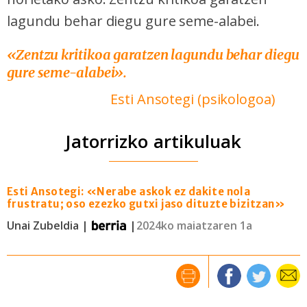
lagundu behar diegu gure seme-alabei.
«Zentzu kritikoa garatzen lagundu behar diegu
gure seme-alabei».
Esti Ansotegi (psikologoa)
Jatorrizko artikuluak
Esti Ansotegi: «Nerabe askok ez dakite nola
frustratu; oso ezezko gutxi jaso dituzte bizitzan»
Unai Zubeldia |
|
2024ko maiatzaren 1a