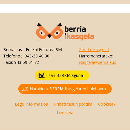
Berria.eus
- Euskal Editorea SM
Zer da Ikasgela?
Telefonoa:
943-30 40 30
Harremanetarako:
Faxa:
943-59 01 72
ikasgela@berria.eus
Izan BERRIAlaguna
Harpidetu BERRIA Ikasgelaren buletinera
Lege Informazioa
Pribatutasun politika
Cookieak
Lizentzia