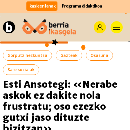
Ikasleen lanak
Programa didaktikoa
Gorputz hezkuntza
Gazteak
Osasuna
Sare sozialak
Esti Ansotegi: «Nerabe
askok ez dakite nola
frustratu; oso ezezko
gutxi jaso dituzte
bizitzan»