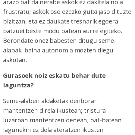
arazo bat da nerabe askok ez dakitela nola
frustratu; askok oso ezezko gutxi jaso dituzte
bizitzan, eta ez daukate tresnarik egoera
batzuei beste modu batean aurre egiteko.
Borondate onez babesten ditugu seme-
alabak, baina autonomia mozten diegu
askotan.
Gurasoek noiz eskatu behar dute
laguntza?
Seme-alaben aldaketak denboran
mantentzen direla ikustean; tristura
luzaroan mantentzen denean, bat-batean
lagunekin ez dela ateratzen ikusten