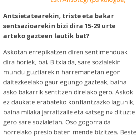
Antsietatearekin, triste eta bakar
sentsazioarekin bizi dira 15-29 urte
arteko gazteen lautik bat?
Askotan errepikatzen diren sentimenduak
dira horiek, bai. Bitxia da, sare sozialekin
mundu guztiarekin harremanetan egon
daitezkeelako gaur egungo gazteak, baina
asko bakarrik sentitzen direlako gero. Askok
ez daukate erabateko konfiantzazko lagunik,
baina milaka jarraitzaile eta «atsegin» dituzte
gero sare sozialetan. Oso gogorra da
horrelako presio baten mende bizitzea. Beste