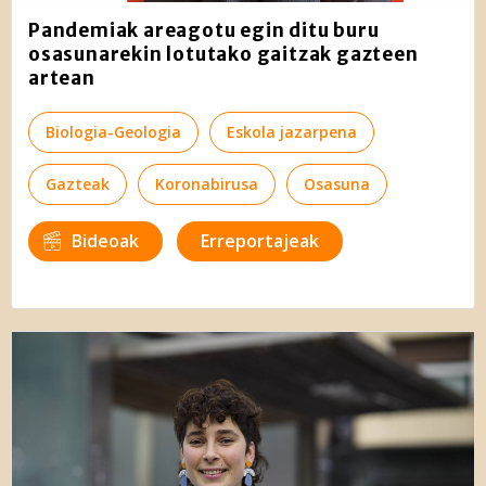
Pandemiak areagotu egin ditu buru
osasunarekin lotutako gaitzak gazteen
artean
Biologia-Geologia
Eskola jazarpena
Gazteak
Koronabirusa
Osasuna
Bideoak
Erreportajeak