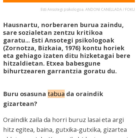
Esti Ansotegi psikologoa. ANDONI CANELLADA / FOKU
Hausnartu, norberaren burua zaindu,
sare sozialetan zentzu kritikoa
garatu... Esti Ansotegi psikologoak
(Zornotza, Bizkaia, 1976) kontu horiek
eta gehiago izaten ditu hizketagai bere
hitzaldietan. Etxea babesgune
bihurtzearen garrantzia goratu du.
Buru osasuna
tabua
da oraindik
gizartean?
Oraindik zaila da horri buruz lasai eta argi
hitz egitea, baina, gutxika-gutxika, gizartea