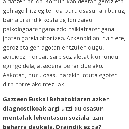
aldatzen ari da. Komunikabideetan geroz eta
gehiago hitz egiten da buru osasunari buruz,
baina oraindik kosta egiten zaigu
psikologoarengana edo psikiatrarengana
joaten garela aitortzea. Azkenaldian, hala ere,
geroz eta gehiagotan entzuten dugu,
adibidez, norbait sare sozialetatik urrundu
egingo dela, atsedena behar duelako.
Askotan, buru osasunarekin lotuta egoten
dira horrelako mezuak.
Gazteen Euskal Behatokiaren azken
diagnostikoak argi utzi du osasun
mentalak lehentasun soziala izan
beharra daukala. Oraindik ez da?