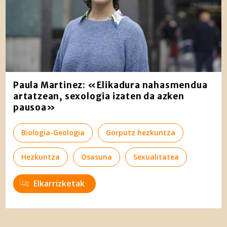
Paula Martinez: «Elikadura nahasmendua
artatzean, sexologia izaten da azken
pausoa»
Biologia-Geologia
Gorputz hezkuntza
Hezkuntza
Osasuna
Sexualitatea
Elkarrizketak