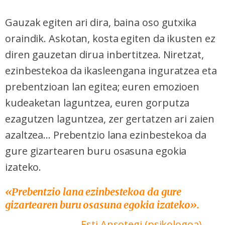
Gauzak egiten ari dira, baina oso gutxika
oraindik. Askotan, kosta egiten da ikusten ez
diren gauzetan dirua inbertitzea. Niretzat,
ezinbestekoa da ikasleengana inguratzea eta
prebentzioan lan egitea; euren emozioen
kudeaketan laguntzea, euren gorputza
ezagutzen laguntzea, zer gertatzen ari zaien
azaltzea... Prebentzio lana ezinbestekoa da
gure gizartearen buru osasuna egokia
izateko.
«Prebentzio lana ezinbestekoa da gure
gizartearen buru osasuna egokia izateko».
Esti Ansotegi (psikologoa)