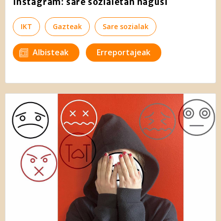
Instagram: sare sozialetan nagusi
IKT
Gazteak
Sare sozialak
Albisteak
Erreportajeak