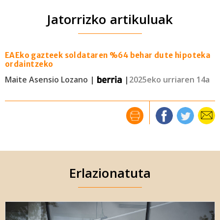
Jatorrizko artikuluak
EAEko gazteek soldataren %64 behar dute hipoteka
ordaintzeko
Maite Asensio Lozano |
|
2025eko urriaren 14a
Erlazionatuta