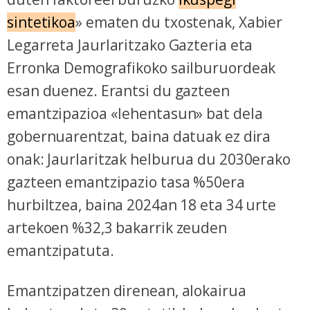
sintetikoa
» ematen du txostenak, Xabier
Legarreta Jaurlaritzako Gazteria eta
Erronka Demografikoko sailburuordeak
esan duenez. Erantsi du gazteen
emantzipazioa «lehentasun» bat dela
gobernuarentzat, baina datuak ez dira
onak: Jaurlaritzak helburua du 2030erako
gazteen emantzipazio tasa %50era
hurbiltzea, baina 2024an 18 eta 34 urte
artekoen %32,3 bakarrik zeuden
emantzipatuta.
Emantzipatzen direnean, alokairua