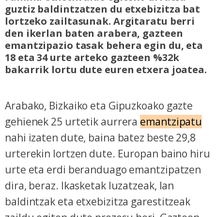
guztiz baldintzatzen du etxebizitza bat
lortzeko zailtasunak. Argitaratu berri
den ikerlan baten arabera, gazteen
emantzipazio tasak behera egin du, eta
18 eta 34 urte arteko gazteen %32k
bakarrik lortu dute euren etxera joatea.
Arabako, Bizkaiko eta Gipuzkoako gazte
gehienek 25 urtetik aurrera
emantzipatu
nahi izaten dute, baina batez beste 29,8
urterekin lortzen dute. Europan baino hiru
urte eta erdi beranduago emantzipatzen
dira, beraz. Ikasketak luzatzeak, lan
baldintzak eta etxebizitza garestitzeak