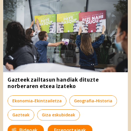
Gazteek zailtasun handiak dituzte
norberaren etxea izateko
Ekonomia-Ekintzailetza
Geografia-Historia
Gazteak
Giza eskubideak
Bideoak
Erreportajeak