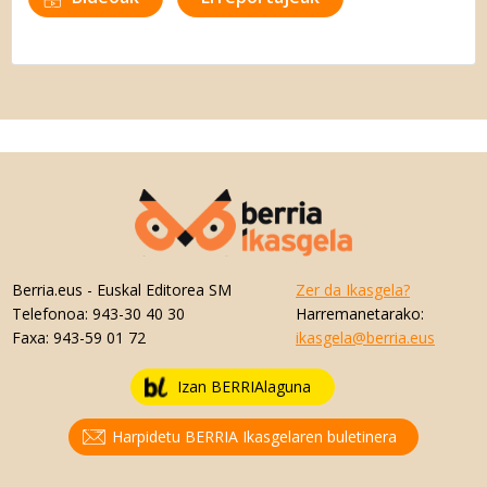
Berria.eus
- Euskal Editorea SM
Zer da Ikasgela?
Telefonoa:
943-30 40 30
Harremanetarako:
Faxa:
943-59 01 72
ikasgela@berria.eus
Izan BERRIAlaguna
Harpidetu BERRIA Ikasgelaren buletinera