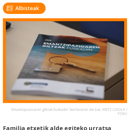
Albisteak
'Emantzipazioaren giltzak Euskadin' ikerlanaren ale bat. ARITZ LOIOLA /
FOKU
Familia etxetik alde egiteko urratsa