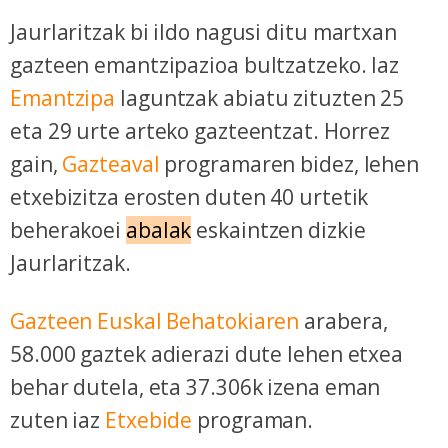
Jaurlaritzak bi ildo nagusi ditu martxan
gazteen emantzipazioa bultzatzeko. Iaz
Emantzipa
laguntzak abiatu zituzten 25
eta 29 urte arteko gazteentzat. Horrez
gain,
Gazteaval
programaren bidez, lehen
etxebizitza erosten duten 40 urtetik
beherakoei
abalak
eskaintzen dizkie
Jaurlaritzak.
Gazteen Euskal Behatokiaren
arabera,
58.000 gaztek adierazi dute lehen etxea
behar dutela, eta 37.306k izena eman
zuten iaz
Etxebide
programan.