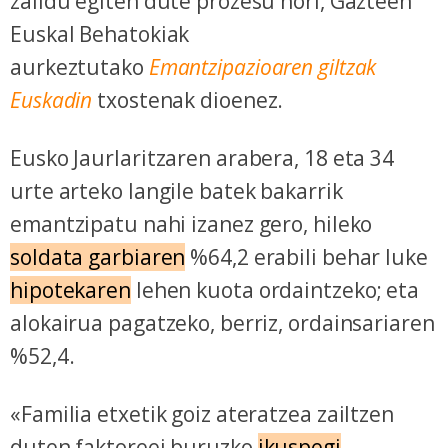
zaildu egiten dute prozesu hori, Gazteen
Euskal Behatokiak
aurkeztutako
Emantzipazioaren giltzak
Euskadin
txostenak dioenez.
Eusko Jaurlaritzaren arabera, 18 eta 34
urte arteko langile batek bakarrik
emantzipatu nahi izanez gero, hileko
soldata garbiaren
%64,2 erabili behar luke
hipotekaren
lehen kuota ordaintzeko; eta
alokairua pagatzeko, berriz, ordainsariaren
%52,4.
«Familia etxetik goiz ateratzea zailtzen
duten faktoreei buruzko
ikuspegi