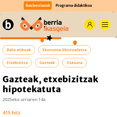
Ikasleen lanak
Programa didaktikoa
Balio etikoak
Ekonomia-Ekintzailetza
Etxebizitza
Gazteak
Osasuna
Gazteak, etxebizitzak
hipotekatuta
2025eko urriaren 14a
415 hitz