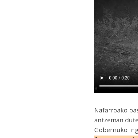
Nafarroako bas
antzeman dute 
Gobernuko Ing