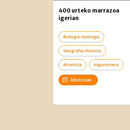
400 urteko marrazoa
igerian
Biologia-Geologia
Geografia-Historia
Arrantza
Ingurumena
Albisteak