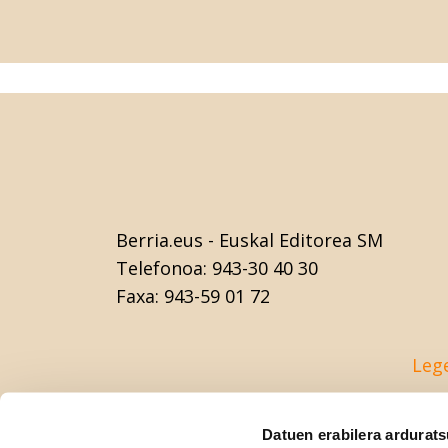
Berria.eus
- Euskal Editorea SM
Telefonoa:
943-30 40 30
Faxa:
943-59 01 72
Leg
Datuen erabilera ardurat