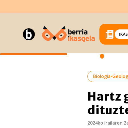
IKA
Biologia-Geolog
Hartz 
dituzt
2024ko irailaren 2