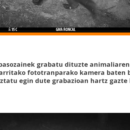
asozainek grabatu dituzte animaliaren 
jarritako fototranparako kamera baten b
ztatu egin dute grabazioan hartz gazte 