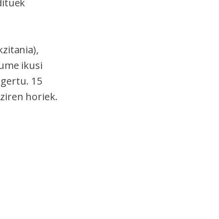
dituek
zitania),
kume ikusi
 gertu. 15
ziren horiek.