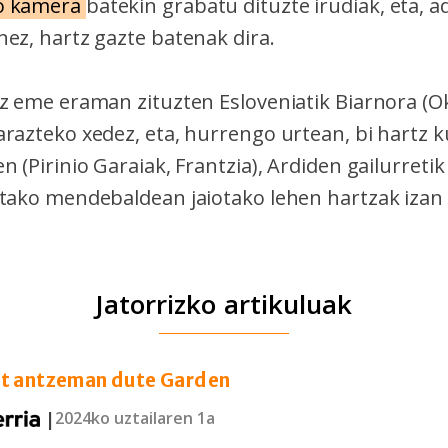
o kamera
batekin grabatu dituzte irudiak, eta, a
nez, hartz gazte batenak dira.
z eme eraman zituzten Esloveniatik Biarnora (Ok
arazteko xedez, eta, hurrengo urtean, bi hartz 
n (Pirinio Garaiak, Frantzia), Ardiden gailurretik
etako mendebaldean jaiotako lehen hartzak izan 
Jatorrizko artikuluak
at antzeman dute Garden
|
2024ko uztailaren 1a