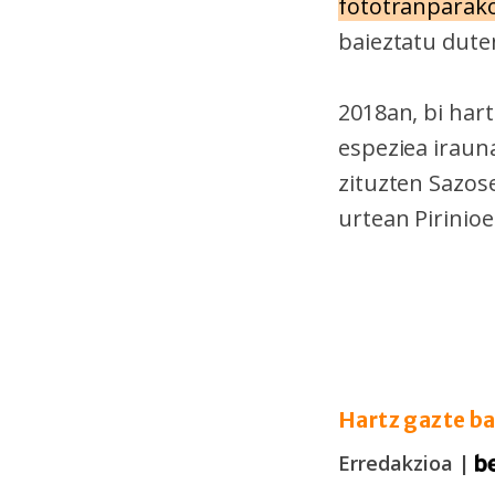
fototranparak
baieztatu dute
2018an, bi hart
espeziea iraun
zituzten Sazose
urtean Pirinio
Hartz gazte b
Erredakzioa |