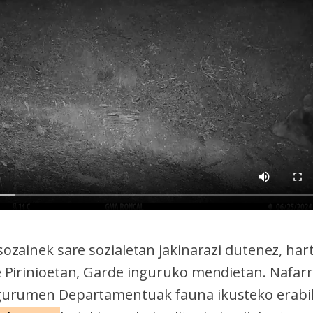
ozainek sare sozialetan jakinarazi dutenez, har
Pirinioetan, Garde inguruko mendietan. Nafar
urumen Departamentuak fauna ikusteko erabil