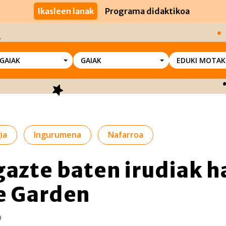
Ikasleen lanak
Programa didaktikoa
SGAIAK
GAIAK
EDUKI MOTAK
ia
Ingurumena
Nafarroa
gazte baten irudiak h
e Garden
a