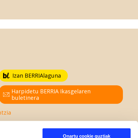
Izan BERRIAlaguna
Harpidetu BERRIA Ikasgelaren
buletinera
ntzia
Onartu cookie guztiak