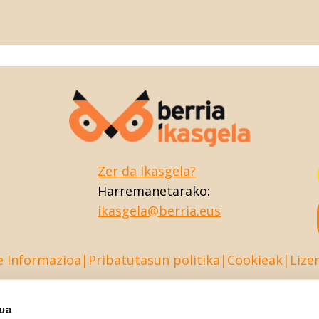
Zer da Ikasgela?
Harremanetarako:
ikasgela@berria.eus
e Informazioa
Pribatutasun politika
Cookieak
Lize
sua