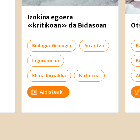
Izokina egoera
Ot
«kritikoan» da Bidasoan
B
Biologia-Geologia
Arrantza
B
Ingurumena
A
Klima larrialdia
Nafarroa
Albisteak