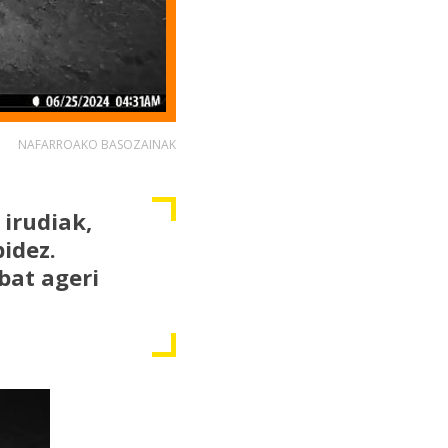
NAFARROAKO BASOZAINAK
irudiak,
idez.
bat ageri