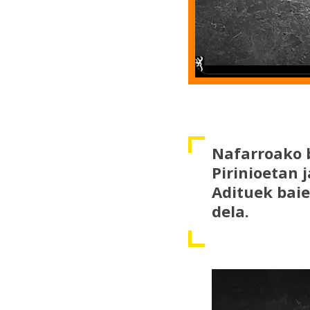
Nafarroako b
Pirinioetan 
Adituek baie
dela.