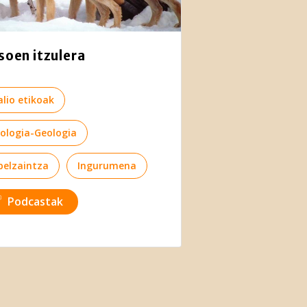
soen itzulera
alio etikoak
iologia-Geologia
belzaintza
Ingurumena
Podcastak