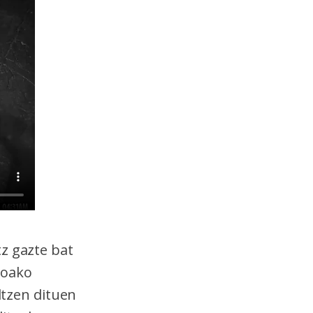
tz gazte bat
roako
tzen dituen