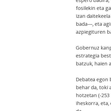
espero badira, 
fosilekin eta 
izan daitekeel
bada—, eta agin
azpiegituren ba
Gobernuz kanpo
estrategia best
batzuk, haien 
Debatea egon b
behar da, toki
hotzetan (-253 
iheskorra, eta,