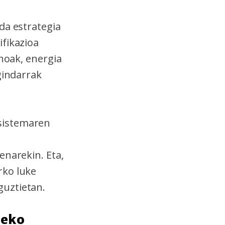
da estrategia
ifikazioa
enoak, energia
gindarrak
sistemaren
enarekin. Eta,
rko luke
guztietan.
zeko