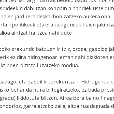
eta teorian argindarrak beteko badu toki hori? 
gasbideekin dabiltzan konpainia handiek uste du
a haien jarduera deskarbonizatzeko aukera ona
tari politikoek eta erabakiguneek haien jakintz
lioa aintzat hartzea nahi dute.
ko erakunde batzuen iritziz, ordea, gasbide j
erik ez dira hidrogenoari eman nahi dizkioten e
aktiboen bizitza luzatzeko modua.
adago, eta ez soilik berokuntzan. Hidrogenoa ek
 asko behar da hura biltegiratzeko, ez bada pre
gradu) likidotuta biltzen. Airea bera baino finag
 ondorioz, garraiatzeko zaila; altzairua degrada 