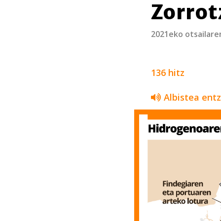
Zorrot
2021eko otsailare
136 hitz
Albistea ent