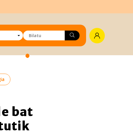
ia
e bat
tutik