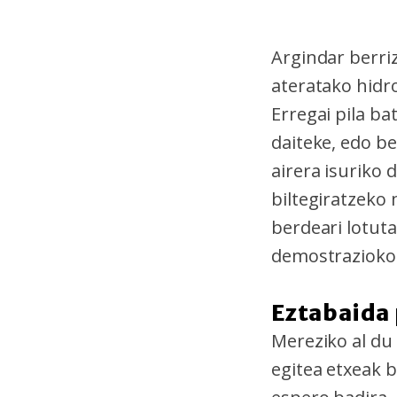
Argindar berriz
ateratako hidr
Erregai pila ba
daiteke, edo be
airera isuriko 
biltegiratzeko
berdeari lotut
demostraziokoa
Eztabaida
Mereziko al du
egitea etxeak 