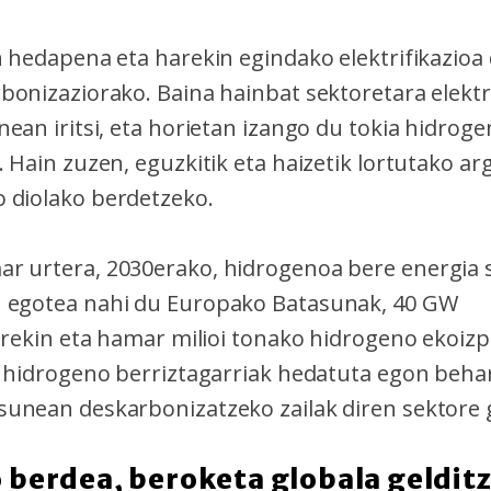
n hedapena eta harekin egindako elektrifikazioa 
bonizaziorako. Baina hainbat sektoretara elektr
ean iritsi, eta horietan izango du tokia hidrog
 Hain zuzen, eguzkitik eta haizetik lortutako ar
 diolako berdetzeko.
r urtera, 2030erako, hidrogenoa bere energia 
 egotea nahi du Europako Batasunak, 40 GW
urekin eta hamar milioi tonako hidrogeno ekoizp
, hidrogeno berriztagarriak hedatuta egon beha
unean deskarbonizatzeko zailak diren sektore 
 berdea, beroketa globala geldit