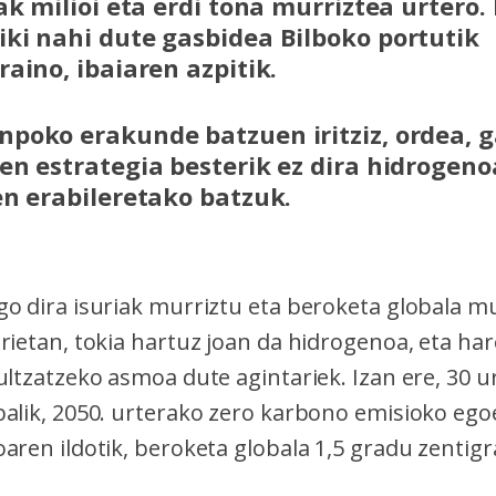
ak milioi eta erdi tona murriztea urtero. 
ki nahi dute gasbidea Bilboko portutik
raino, ibaiaren azpitik.
poko erakunde batzuen iritziz, ordea, 
en estrategia besterik ez dira hidrogen
en erabileretako batzuk.
go dira isuriak murriztu eta beroketa globala 
orietan, tokia hartuz joan da hidrogenoa, eta ha
bultzatzeko asmoa dute agintariek. Izan ere, 30 
balik, 2050. urterako zero karbono emisioko egoe
aren ildotik, beroketa globala 1,5 gradu zentig