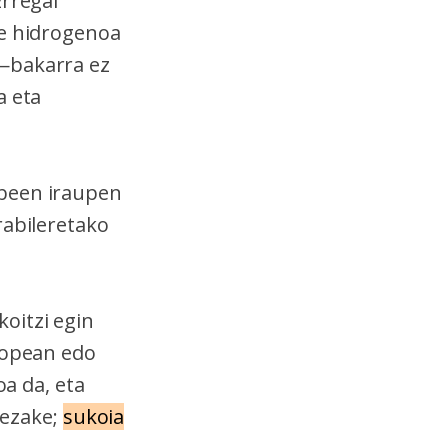
Erregai
te hidrogenoa
 —bakarra ez
a eta
abeen iraupen
rabileretako
oitzi egin
siopean edo
oa da, eta
dezake;
sukoia