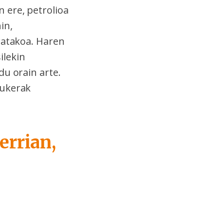
 ere, petrolioa
in,
ratakoa. Haren
ilekin
du orain arte.
aukerak
errian,