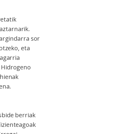
retatik
aztarnarik.
 argindarra sor
otzeko, eta
tagarria
. Hidrogeno
ehienak
ena.
sbide berriak
fizienteagoak