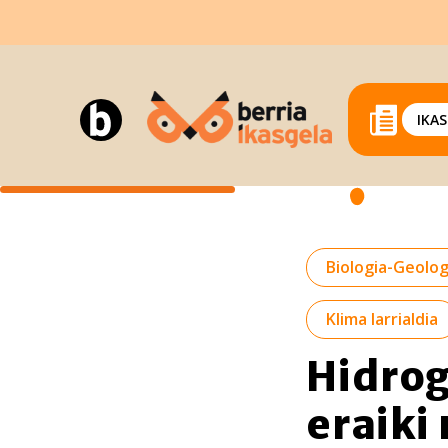
IKA
Biologia-Geolog
Klima larrialdia
Hidrog
eraiki