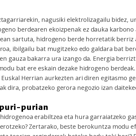
tagarriarekin, nagusiki elektrolizagailu bidez, u
ogeno berdearen ekoizpenak ez dauka karbono 
tean sartuta, hidrogeno berde horretatik berriz
roa, ibilgailu bat mugitzeko edo galdara bat ber
den gauza bakarra ura izango da. Energia berriz
 modu bat ere eskain dezake hidrogeno berdeak
a Euskal Herrian aurkezten ari diren egitasmo g
k dira, probatzeko gerora negozio izan daiteke
 puri-purian
 hidrogenoa erabiltzea eta hura garraiatzeko ga
berotzeko? Zertarako, beste berokuntza modu e