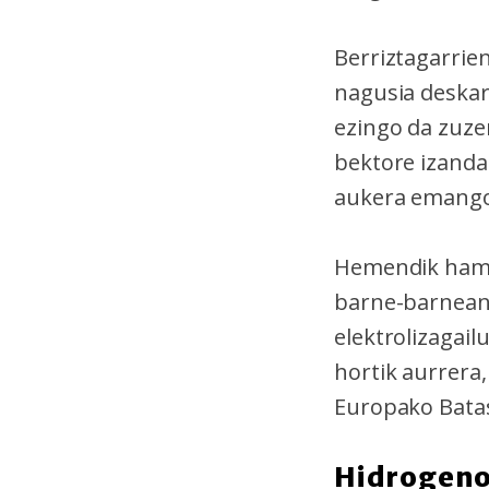
Berriztagarrie
nagusia deskar
ezingo da zuzen
bektore izanda.
aukera emango
Hemendik hama
barne-barnean
elektrolizagail
hortik aurrera
Europako Batas
Hidrogeno