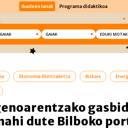
Ikasleen lanak
Programa didaktikoa
SGAIAK
GAIAK
EDUKI MOTAK
ia
Ekonomia-Ekintzailetza
Bizkaia
Energ
enoarentzako gasbid
 nahi dute Bilboko por