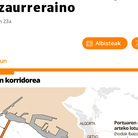
zaurreraino
n 23a
Albisteak
zun