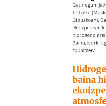
Gaur egun, jad
fintzeko (Musk
Gipuzkoan). Ba
ekoizpenean ka
hidrogeno gris 
Baina, isuriri
zabaltzera.
Hidroge
baina h
ekoizpe
atmosfe