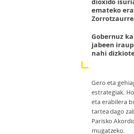
dioxido isuri
emateko erai
Zorrotzaurre
Gobernuz kan
jabeen iraup
nahi dizkiot
Gero eta gehia
estrategiak. H
eta erabilera 
tartea dago za
Parisko Akordio
mugatzeko.