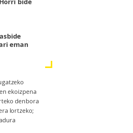
Horri bide
gasbide
oari eman
mugatzeko
ren ekoizpena
urteko denbora
ra lortzeko;
radura