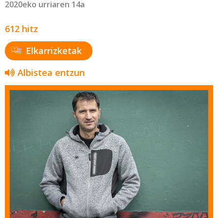
2020eko urriaren 14a
612 hitz
Elkarrizketak
Albistea entzun