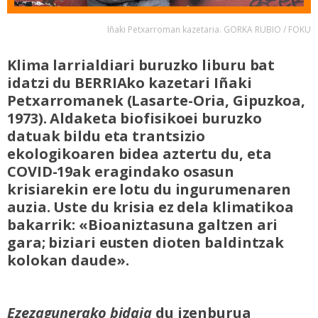
Iñaki Petxarroman kazetaria. GORKA RUBIO / FOKU
Klima larrialdiari buruzko liburu bat
idatzi du BERRIAko kazetari Iñaki
Petxarromanek (Lasarte-Oria, Gipuzkoa,
1973). Aldaketa biofisikoei buruzko
datuak bildu eta trantsizio
ekologikoaren bidea aztertu du, eta
COVID-19ak eragindako osasun
krisiarekin ere lotu du ingurumenaren
auzia. Uste du krisia ez dela klimatikoa
bakarrik: «Bioaniztasuna galtzen ari
gara; biziari eusten dioten baldintzak
kolokan daude».
Ezezagunerako bidaia
du izenburua