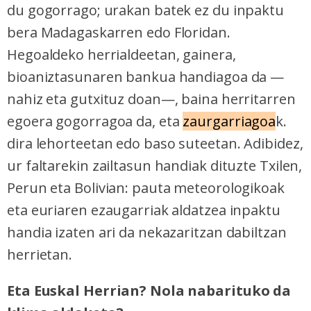
du gogorrago; urakan batek ez du inpaktu
bera Madagaskarren edo Floridan.
Hegoaldeko herrialdeetan, gainera,
bioaniztasunaren bankua handiagoa da —
nahiz eta gutxituz doan—, baina herritarren
egoera gogorragoa da, eta
zaurgarriagoa
k.
dira lehorteetan edo baso suteetan. Adibidez,
ur faltarekin zailtasun handiak dituzte Txilen,
Perun eta Bolivian: pauta meteorologikoak
eta euriaren ezaugarriak aldatzea inpaktu
handia izaten ari da nekazaritzan dabiltzan
herrietan.
Eta Euskal Herrian? Nola nabarituko da