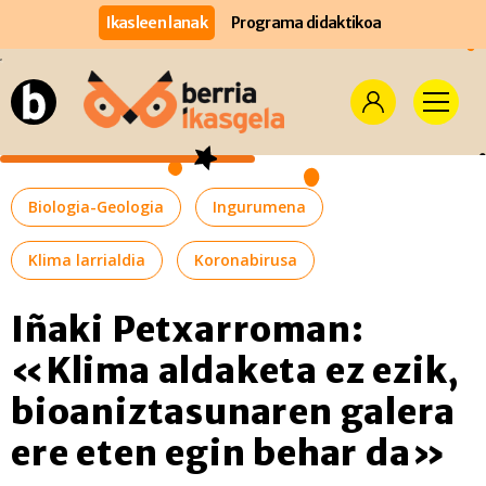
Ikasleen lanak
Programa didaktikoa
Biologia-Geologia
Ingurumena
Klima larrialdia
Koronabirusa
Iñaki Petxarroman:
«Klima aldaketa ez ezik,
bioaniztasunaren galera
ere eten egin behar da»