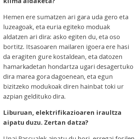
klima aldaketa?
Hemen ere sumatzen ari gara uda gero eta
luzeagoak, eta euria egiteko moduak
aldatzen ari dira: asko egiten du, eta oso
bortitz. Itsasoaren mailaren igoera ere hasi
da eragiten gure kostaldean, eta datozen
hamarkadetan hondartza ugari desagertuko
dira marea gora dagoenean, eta egun
bizitzeko modukoak diren hainbat toki ur
azpian geldituko dira.
Liburuan, elektrifikazioaren iraultza
aipatu duzu. Zertan datza?
Unai Pascualek aipatu du hori, erregai fosilen