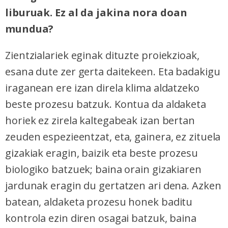
liburuak. Ez al da jakina nora doan
mundua?
Zientzialariek eginak dituzte proiekzioak,
esana dute zer gerta daitekeen. Eta badakigu
iraganean ere izan direla klima aldatzeko
beste prozesu batzuk. Kontua da aldaketa
horiek ez zirela kaltegabeak izan bertan
zeuden espezieentzat, eta, gainera, ez zituela
gizakiak eragin, baizik eta beste prozesu
biologiko batzuek; baina orain gizakiaren
jardunak eragin du gertatzen ari dena. Azken
batean, aldaketa prozesu honek baditu
kontrola ezin diren osagai batzuk, baina