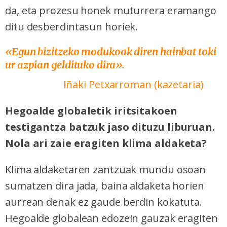
da, eta prozesu honek muturrera eramango
ditu desberdintasun horiek.
«Egun bizitzeko modukoak diren hainbat toki
ur azpian geldituko dira».
Iñaki Petxarroman (kazetaria)
Hegoalde globaletik iritsitakoen
testigantza batzuk jaso dituzu liburuan.
Nola ari zaie eragiten klima aldaketa?
Klima aldaketaren zantzuak mundu osoan
sumatzen dira jada, baina aldaketa horien
aurrean denak ez gaude berdin kokatuta.
Hegoalde globalean edozein gauzak eragiten