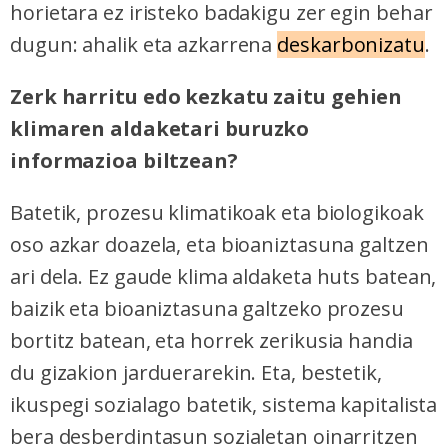
horietara ez iristeko badakigu zer egin behar
dugun: ahalik eta azkarrena
deskarbonizatu
.
Zerk harritu edo kezkatu zaitu gehien
klimaren aldaketari buruzko
informazioa biltzean?
Batetik, prozesu klimatikoak eta biologikoak
oso azkar doazela, eta bioaniztasuna galtzen
ari dela. Ez gaude klima aldaketa huts batean,
baizik eta bioaniztasuna galtzeko prozesu
bortitz batean, eta horrek zerikusia handia
du gizakion jarduerarekin. Eta, bestetik,
ikuspegi sozialago batetik, sistema kapitalista
bera desberdintasun sozialetan oinarritzen