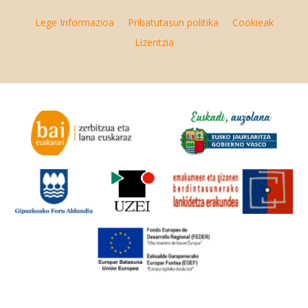
Lege Informazioa
Pribatutasun politika
Cookieak
Lizentzia