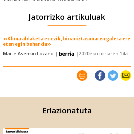
Jatorrizko artikuluak
«Klima aldaketa ez ezik, bioaniztasunaren galera ere
eten egin behar da»
Maite Asensio Lozano |
|
2020eko urriaren 14a
Erlazionatuta