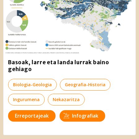
Basoak, larre eta landa lurrak baino
gehiago
Biologia-Geologia
Geografia-Historia
Ingurumena
Nekazaritza
Erreportajeak
Infografiak