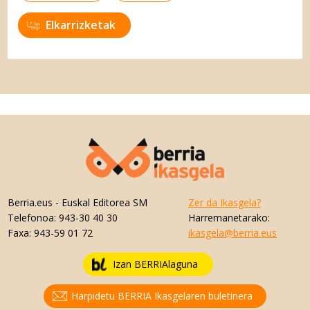
Elkarrizketak
Berria.eus
- Euskal Editorea SM
Zer da Ikasgela?
Telefonoa:
943-30 40 30
Harremanetarako:
Faxa:
943-59 01 72
ikasgela@berria.eus
Izan BERRIAlaguna
Harpidetu BERRIA Ikasgelaren buletinera