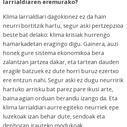
larrialdiaren eremurako?
Klima larrialdiari dagokionez ez da hain
neurri bortitzik hartu, segur aski pertzepzioa
beste bat delako: klima krisiak hurrengo
hamarkadetan eragingo digu. Gainera, auzi
honek gure sistema ekonomikoa bera
zalantzan jartzea dakar, eta tartean dauden
eragile batzuek ez dute horri buruz ezertxo
ere entzun nahi. Segur aski ez dugu neurririk
hartuko arrisku bat parez pare ikusi arte,
baina agian orduan berandu izango da. Eta
klima larrialdiari aurre egiteko neurriek epe
luzekoak izan behar dute, sendoak eta
denboran irauteko modukoak.