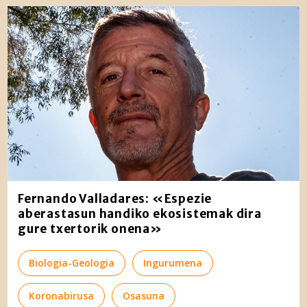
Fernando Valladares: «Espezie
aberastasun handiko ekosistemak dira
gure txertorik onena»
Biologia-Geologia
Ingurumena
Koronabirusa
Osasuna