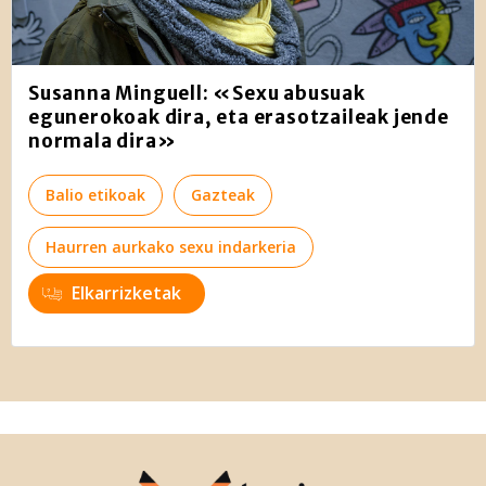
Susanna Minguell: «Sexu abusuak
egunerokoak dira, eta erasotzaileak jende
normala dira»
Balio etikoak
Gazteak
Haurren aurkako sexu indarkeria
Elkarrizketak