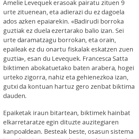
Amelie Levequek erasoak pairatu zituen 9
urte zituenean, eta adierazi du ez dagoela
ados azken epaiarekin. «Badirudi borroka
guztiak ez duela ezertarako balio izan. Sei
urte daramatzagu borrokan, eta orain,
epaileak ez du onartu fiskalak eskatzen zuen
guztia», esan du Levequek. Francesca Satta
biktimen abokatuetako baten arabera, hogei
urteko zigorra, nahiz eta gehienezkoa izan,
gutxi da kontuan hartuz gero zenbat biktima
dauden.
Epaiketak iraun bitartean, biktimek hainbat
elkarretaratze egin dituzte auzitegiaren
kanpoaldean. Besteak beste, osasun sistema