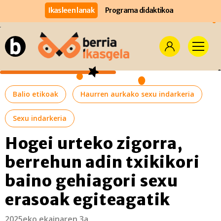
Ikasleen lanak
Programa didaktikoa
Balio etikoak
Haurren aurkako sexu indarkeria
Sexu indarkeria
Hogei urteko zigorra,
berrehun adin txikikori
baino gehiagori sexu
erasoak egiteagatik
2025eko ekainaren 3a