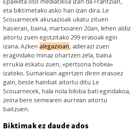
Epaiketa oso mediatikoa izan da Frantzian,
eta biktimetako asko han izan dira. Le
Scouarnecek akusazioak ukatu zituen
hasieran, baina, martxoaren 20an, lehen aldiz
aitortu zuen egotzitako 299 erasoak egin
izana. Azken
alegazioan
, adierazi zuen
eragindako minaz ohartzen zela, baina
errukia eskatu zuen, «pertsona hobea»
izateko. Sumarioan agertzen diren erasoez
gain, beste hainbat aitortu ditu Le
Scouarnecek, hala nola biloba bati egindakoa,
zeina bere semearen aurrean aitortu
baitzuen.
Biktimak ez daude ados