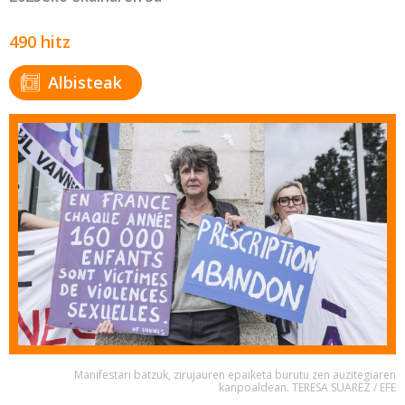
490 hitz
Albisteak
Manifestari batzuk, zirujauren epaiketa burutu zen auzitegiaren
kanpoaldean. TERESA SUAREZ / EFE