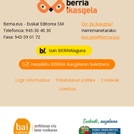
Berria.eus
- Euskal Editorea SM
Zer da Ikasgela?
Telefonoa:
943-30 40 30
Harremanetarako:
Faxa:
943-59 01 72
ikasgela@berria.eus
Izan BERRIAlaguna
Harpidetu BERRIA Ikasgelaren buletinera
Lege Informazioa
Pribatutasun politika
Cookieak
Lizentzia