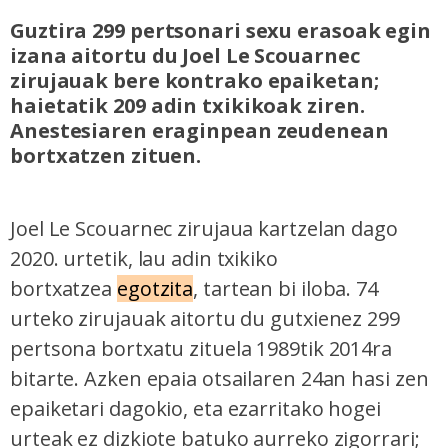
Guztira 299 pertsonari sexu erasoak egin
izana aitortu du Joel Le Scouarnec
zirujauak bere kontrako epaiketan;
haietatik 209 adin txikikoak ziren.
Anestesiaren eraginpean zeudenean
bortxatzen zituen.
Joel Le Scouarnec zirujaua kartzelan dago
2020. urtetik, lau adin txikiko
bortxatzea
egotzita
, tartean bi iloba. 74
urteko zirujauak aitortu du gutxienez 299
pertsona bortxatu zituela 1989tik 2014ra
bitarte. Azken epaia otsailaren 24an hasi zen
epaiketari dagokio, eta ezarritako hogei
urteak ez dizkiote batuko aurreko zigorrari;