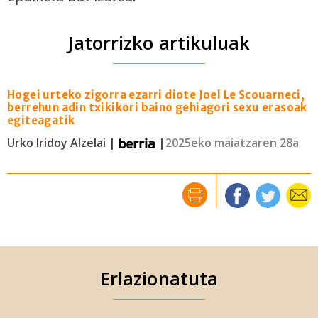
Jatorrizko artikuluak
Hogei urteko zigorra ezarri diote Joel Le Scouarneci,
berrehun adin txikikori baino gehiagori sexu erasoak
egiteagatik
Urko Iridoy Alzelai |
|
2025eko maiatzaren 28a
Erlazionatuta