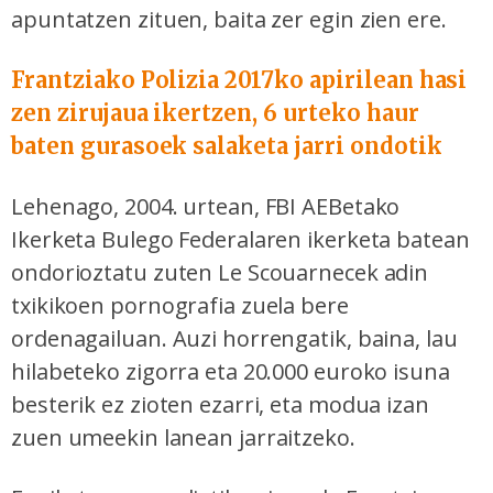
apuntatzen zituen, baita zer egin zien ere.
Frantziako Polizia 2017ko apirilean hasi
zen zirujaua ikertzen, 6 urteko haur
baten gurasoek salaketa jarri ondotik
Lehenago, 2004. urtean, FBI AEBetako
Ikerketa Bulego Federalaren ikerketa batean
ondorioztatu zuten Le Scouarnecek adin
txikikoen pornografia zuela bere
ordenagailuan. Auzi horrengatik, baina, lau
hilabeteko zigorra eta 20.000 euroko isuna
besterik ez zioten ezarri, eta modua izan
zuen umeekin lanean jarraitzeko.