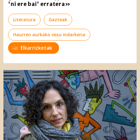
'ni ere bai' erratera»
Literatura
Gazteak
Haurren aurkako sexu indarkeria
Elkarrizketak