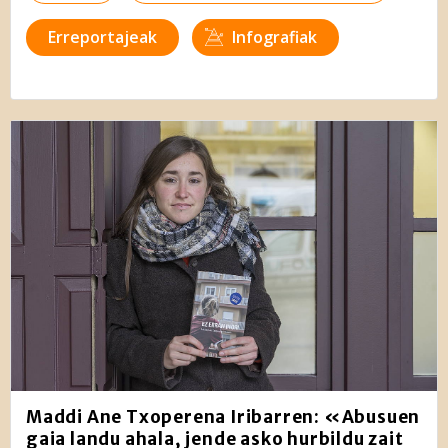
Erreportajeak
Infografiak
Maddi Ane Txoperena Iribarren: «Abusuen
gaia landu ahala, jende asko hurbildu zait