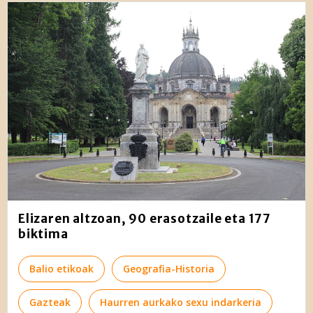
Elizaren altzoan, 90 erasotzaile eta 177
biktima
Balio etikoak
Geografia-Historia
Gazteak
Haurren aurkako sexu indarkeria