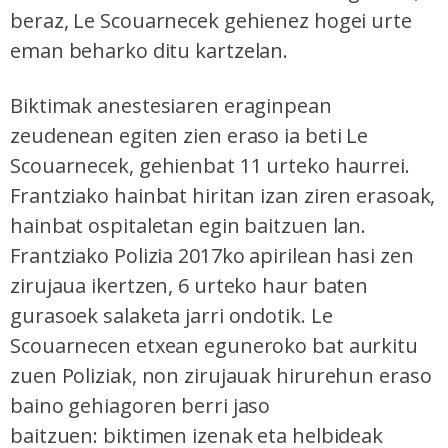
beraz, Le Scouarnecek gehienez hogei urte
eman beharko ditu kartzelan.
Biktimak anestesiaren eraginpean
zeudenean egiten zien eraso ia beti Le
Scouarnecek, gehienbat 11 urteko haurrei.
Frantziako hainbat hiritan izan ziren erasoak,
hainbat ospitaletan egin baitzuen lan.
Frantziako Polizia 2017ko apirilean hasi zen
zirujaua ikertzen, 6 urteko haur baten
gurasoek salaketa jarri ondotik. Le
Scouarnecen etxean eguneroko bat aurkitu
zuen Poliziak, non zirujauak hirurehun eraso
baino gehiagoren berri jaso
baitzuen: biktimen izenak eta helbideak