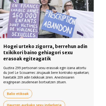
Hogei urteko zigorra, berrehun adin
txikikori baino gehiagori sexu
erasoak egiteagatik
Guztira 299 pertsonari sexu erasoak egin izana aitortu
du Joel Le Scouarnec zirujauak bere kontrako epaiketan;
haietatik 209 adin txikikoak ziren. Anestesiaren
eraginpean zeudenean bortxatzen zituen.
Balio etikoak
Haurren aurkako sexu indarkeria