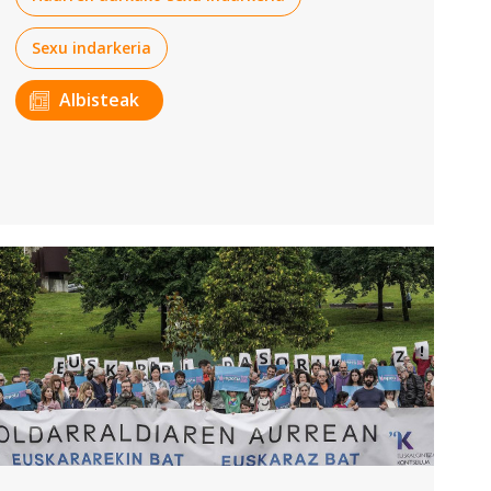
Sexu indarkeria
Albisteak