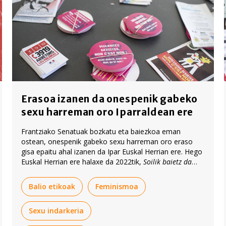
Erasoa izanen da onespenik gabeko
sexu harreman oro Iparraldean ere
Frantziako Senatuak bozkatu eta baiezkoa eman
ostean, onespenik gabeko sexu harreman oro eraso
gisa epaitu ahal izanen da Ipar Euskal Herrian ere. Hego
Euskal Herrian ere halaxe da 2022tik,
Soilik baietz da
baietz
legea
onartuz geroztik.
Balio etikoak
Feminismoa
Sexu indarkeria