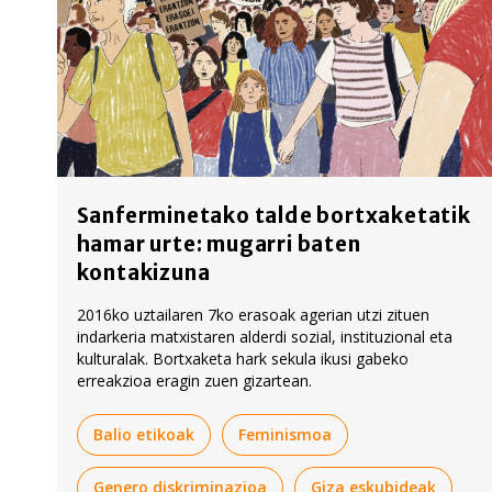
Sanferminetako talde bortxaketatik
hamar urte: mugarri baten
kontakizuna
2016ko uztailaren 7ko erasoak agerian utzi zituen
indarkeria matxistaren alderdi sozial, instituzional eta
kulturalak. Bortxaketa hark sekula ikusi gabeko
erreakzioa eragin zuen gizartean.
Balio etikoak
Feminismoa
Genero diskriminazioa
Giza eskubideak