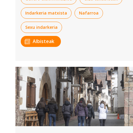
Indarkeria matxista
Nafarroa
Sexu indarkeria
Albisteak