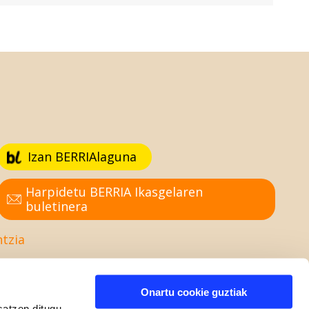
Izan BERRIAlaguna
Harpidetu BERRIA Ikasgelaren
buletinera
ntzia
Onartu cookie guztiak
satzen ditugu,