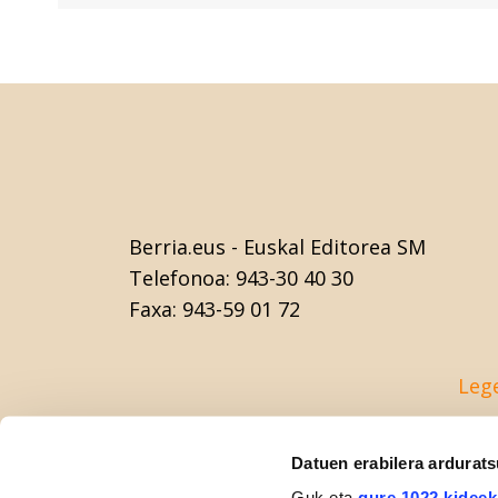
Berria.eus
- Euskal Editorea SM
Telefonoa:
943-30 40 30
Faxa:
943-59 01 72
Leg
Datuen erabilera ardurat
Guk eta
gure 1022 kideek