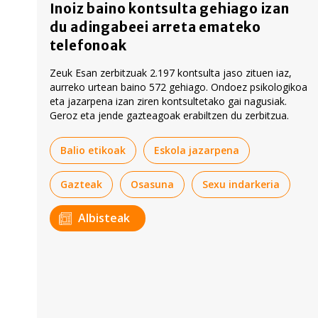
Inoiz baino kontsulta gehiago izan
du adingabeei arreta emateko
telefonoak
Zeuk Esan zerbitzuak 2.197 kontsulta jaso zituen iaz,
aurreko urtean baino 572 gehiago. Ondoez psikologikoa
eta jazarpena izan ziren kontsultetako gai nagusiak.
Geroz eta jende gazteagoak erabiltzen du zerbitzua.
Balio etikoak
Eskola jazarpena
Gazteak
Osasuna
Sexu indarkeria
Albisteak