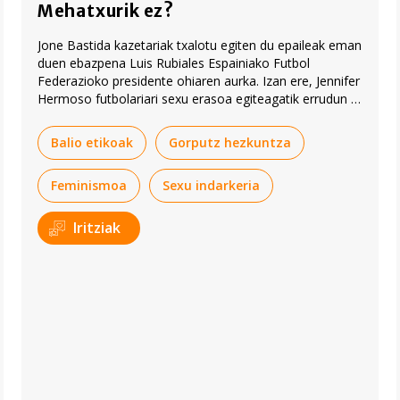
Mehatxurik ez?
Jone Bastida kazetariak txalotu egiten du epaileak eman
duen ebazpena Luis Rubiales Espainiako Futbol
Federazioko presidente ohiaren aurka. Izan ere, Jennifer
Hermoso futbolariari sexu erasoa egiteagatik errudun jo
du Rubiales. Hala ere, atzerapausoa iruditzen zaio
jokalariak jasan zuen jazarpena zigortu ez izana.
Balio etikoak
Gorputz hezkuntza
Feminismoa
Sexu indarkeria
Iritziak