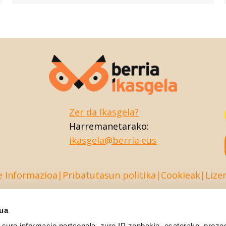
Zer da Ikasgela?
Harremanetarako:
ikasgela@berria.eus
e Informazioa
Pribatutasun politika
Cookieak
Lize
sua
sure informacio pertsonala, zure IP zenbakia, esaterako, proze