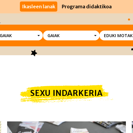
Ikasleen lanak
Programa didaktikoa
SGAIAK
GAIAK
EDUKI MOTAK
SEXU INDARKERIA