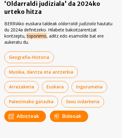
‘Oldarraldi judiziala’ da 2024ko
urteko hitza
BERRIAko euskara taldeak
oldarraldi judiziala
hautatu
du 2024a definitzeko. Hilabete bakoitzarentzat
kontzeptu,
toponimo
, aditz edo esamolde bat ere
aukeratu du.
Geografia-Historia
Musika, dantza eta antzerkia
Arrazakeria
Euskara
Ingurumena
Palestinako gatazka
Sexu indarkeria
Albisteak
Bideoak