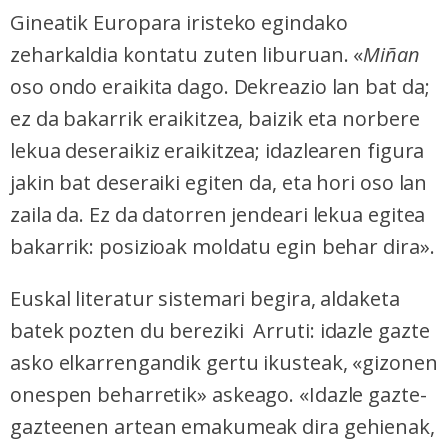
Gineatik Europara iristeko egindako
zeharkaldia kontatu zuten liburuan. «
Miñan
oso ondo eraikita dago. Dekreazio lan bat da;
ez da bakarrik eraikitzea, baizik eta norbere
lekua deseraikiz eraikitzea; idazlearen figura
jakin bat deseraiki egiten da, eta hori oso lan
zaila da. Ez da datorren jendeari lekua egitea
bakarrik: posizioak moldatu egin behar dira».
Euskal literatur sistemari begira, aldaketa
batek pozten du
bereziki
Arruti: idazle gazte
asko elkarrengandik gertu ikusteak, «gizonen
onespen beharretik» askeago. «Idazle gazte-
gazteenen artean emakumeak dira gehienak,