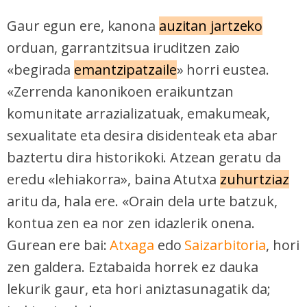
Gaur egun ere, kanona
auzitan jartzeko
orduan, garrantzitsua iruditzen zaio
«begirada
emantzipatzaile
» horri eustea.
«Zerrenda kanonikoen eraikuntzan
komunitate arrazializatuak, emakumeak,
sexualitate eta desira disidenteak eta abar
baztertu dira historikoki. Atzean geratu da
eredu «lehiakorra», baina Atutxa
zuhurtziaz
aritu da, hala ere. «Orain dela urte batzuk,
kontua zen ea nor zen idazlerik onena.
Gurean ere bai:
Atxaga
edo
Saizarbitoria
, hori
zen galdera. Eztabaida horrek ez dauka
lekurik gaur, eta hori aniztasunagatik da;