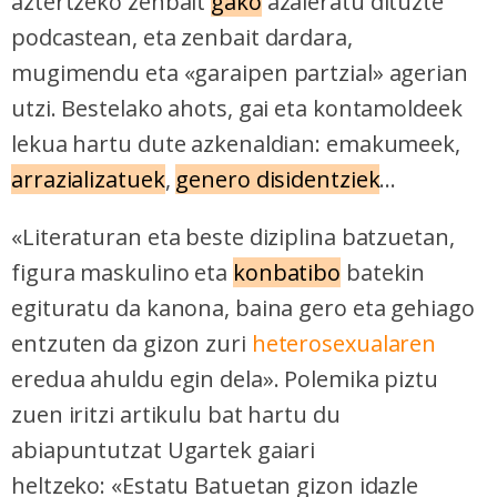
aztertzeko zenbait
gako
azaleratu dituzte
podcastean, eta zenbait dardara,
mugimendu eta «garaipen partzial» agerian
utzi. Bestelako ahots, gai eta kontamoldeek
lekua hartu dute azkenaldian: emakumeek,
arrazializatuek
,
genero disidentziek
...
«Literaturan eta beste diziplina batzuetan,
figura maskulino eta
konbatibo
batekin
egituratu da kanona, baina gero eta gehiago
entzuten da gizon zuri
heterosexualaren
eredua ahuldu egin dela». Polemika piztu
zuen iritzi artikulu bat hartu du
abiapuntutzat Ugartek gaiari
heltzeko: «Estatu Batuetan gizon idazle