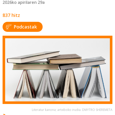
2026ko apirilaren 29a
837 hitz
Podcastak
Literatur kanona; artxiboko irudia. DMYTRO SHEREMETA