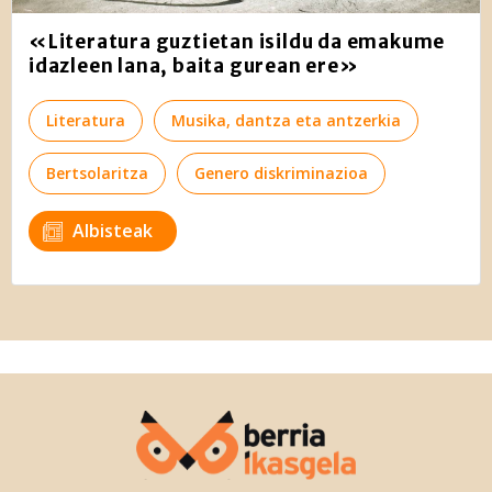
«Literatura guztietan isildu da emakume
idazleen lana, baita gurean ere»
Literatura
Musika, dantza eta antzerkia
Bertsolaritza
Genero diskriminazioa
Albisteak