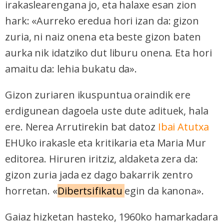
irakaslearengana jo, eta halaxe esan zion
hark: «Aurreko eredua hori izan da: gizon
zuria, ni naiz onena eta beste gizon baten
aurka nik idatziko dut liburu onena. Eta hori
amaitu da: lehia bukatu da».
Gizon zuriaren ikuspuntua oraindik ere
erdigunean dagoela uste dute adituek, hala
ere. Nerea Arrutirekin bat datoz
Ibai Atutxa
EHUko irakasle eta kritikaria eta Maria Mur
editorea. Hiruren iritziz, aldaketa zera da:
gizon zuria jada ez dago bakarrik zentro
horretan. «
Dibertsifikatu
egin da kanona».
Gaiaz hizketan hasteko, 1960ko hamarkadara