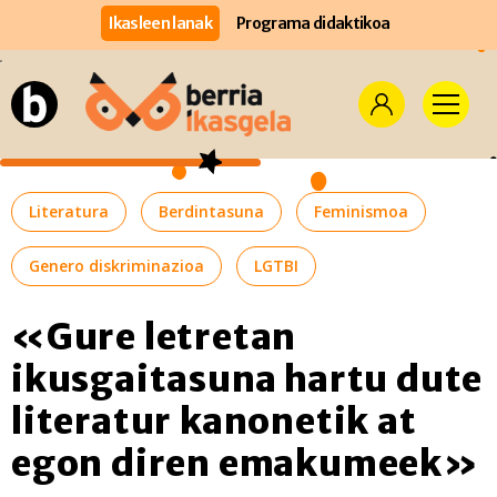
Ikasleen lanak
Programa didaktikoa
Literatura
Berdintasuna
Feminismoa
Genero diskriminazioa
LGTBI
«Gure letretan
ikusgaitasuna hartu dute
literatur kanonetik at
egon diren emakumeek»