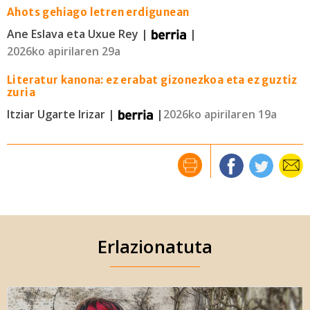
Ahots gehiago letren erdigunean
Ane Eslava eta Uxue Rey |
|
2026ko apirilaren 29a
Literatur kanona: ez erabat gizonezkoa eta ez guztiz
zuria
Itziar Ugarte Irizar |
|
2026ko apirilaren 19a
Erlazionatuta