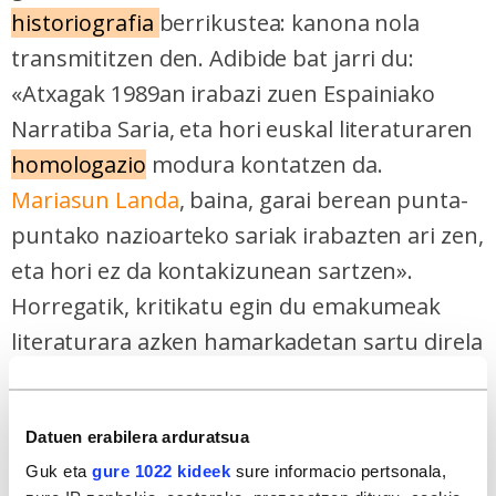
historiografia
berrikustea: kanona nola
transmititzen den. Adibide bat jarri du:
«Atxagak 1989an irabazi zuen Espainiako
Narratiba Saria, eta hori euskal literaturaren
homologazio
modura kontatzen da.
Mariasun Landa
, baina, garai berean punta-
puntako nazioarteko sariak irabazten ari zen,
eta hori ez da kontakizunean sartzen».
Horregatik, kritikatu egin du emakumeak
literaturara azken hamarkadetan sartu direla
esatea: «Aurreneko eleberri modernoa
Mary
Shelleyk
idatzi
Datuen erabilera arduratsua
zuen [
Frankenstein
,
1818an]
,
James Joyceren
Guk eta
gure 1022 kideek
sure informacio pertsonala,
editorea emakume bat izan zen,
Virginia