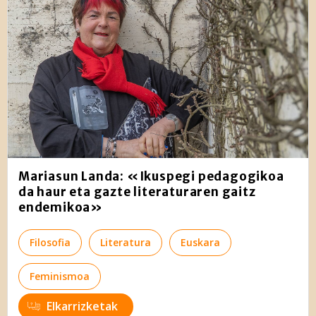
Mariasun Landa: «Ikuspegi pedagogikoa
da haur eta gazte literaturaren gaitz
endemikoa»
Filosofia
Literatura
Euskara
Feminismoa
Elkarrizketak