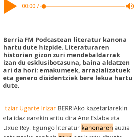
/
00:00
Berria FM Podcastean literatur kanona
hartu dute hizpide. Literaturaren
historian gizon zuri mendebaldarrak
izan du esklusibotasuna, baina aldatzen
ari da hori: emakumeek, arrazializatuek
eta genero disidentziek bere lekua hartu
dute.
Itziar Ugarte Irizar
BERRIAko kazetariarekin
eta idazlearekin aritu dira Ane Eslaba eta
Uxue Rey. Egungo literatur
kanonaren
auzia