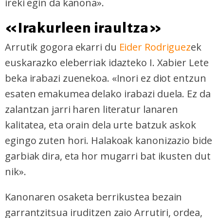
ireki egin da kanona».
«Irakurleen iraultza»
Arrutik gogora ekarri du
Eider Rodriguez
ek
euskarazko eleberriak idazteko I. Xabier Lete
beka irabazi zuenekoa. «Inori ez diot entzun
esaten emakumea delako irabazi duela. Ez da
zalantzan jarri haren literatur lanaren
kalitatea, eta orain dela urte batzuk askok
egingo zuten hori. Halakoak kanonizazio bide
garbiak dira, eta hor mugarri bat ikusten dut
nik».
Kanonaren osaketa berrikustea bezain
garrantzitsua iruditzen zaio Arrutiri, ordea,