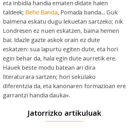
eta inbidia handia ematen didate haien
taldeek;
Behe Banda
, Pomada banda... Guk
baimena eskatu dugu lekuetan sartzeko; nik
Londresen ez nuen eskatzen, baina hemen
bai. Idazle gazte askok orain ez dute
eskatzen: sua lapurtu egiten dute, eta hori
egin behar da, hala egin dute aurretik ere.
Hauek beste modu batean ari dira
literaturara sartzen; hori sekulako
diferentzia da, eta kanonaren formazioan ere
garrantzi handia dauka».
Jatorrizko artikuluak