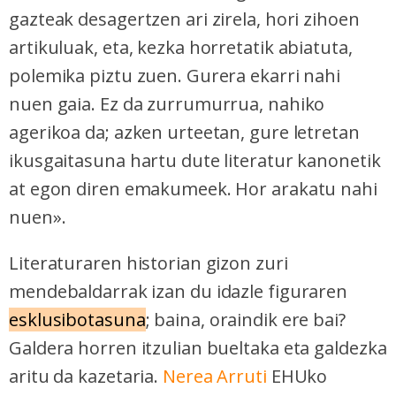
gazteak desagertzen ari zirela, hori zihoen
artikuluak, eta, kezka horretatik abiatuta,
polemika piztu zuen. Gurera ekarri nahi
nuen gaia. Ez da zurrumurrua, nahiko
agerikoa da; azken urteetan, gure letretan
ikusgaitasuna hartu dute literatur kanonetik
at egon diren emakumeek. Hor arakatu nahi
nuen».
Literaturaren historian gizon zuri
mendebaldarrak izan du idazle figuraren
esklusibotasuna
; baina, oraindik ere bai?
Galdera horren itzulian bueltaka eta galdezka
aritu da kazetaria.
Nerea Arruti
EHUko