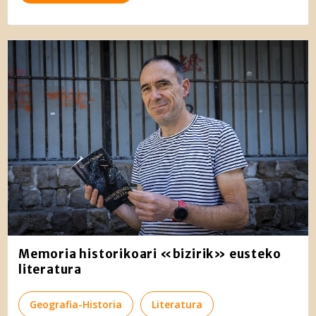
Memoria historikoari «bizirik» eusteko
literatura
Geografia-Historia
Literatura