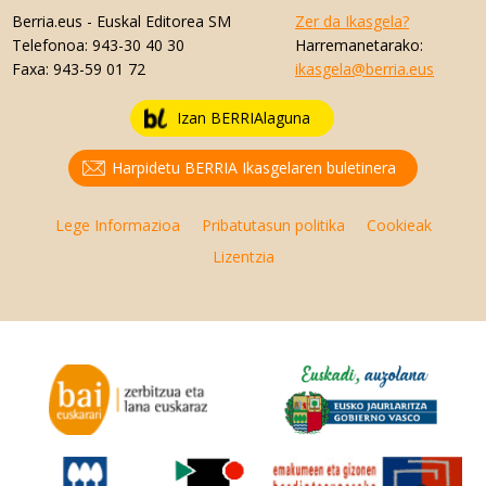
Berria.eus
- Euskal Editorea SM
Zer da Ikasgela?
Telefonoa:
943-30 40 30
Harremanetarako:
Faxa:
943-59 01 72
ikasgela@berria.eus
Izan BERRIAlaguna
Harpidetu BERRIA Ikasgelaren buletinera
Lege Informazioa
Pribatutasun politika
Cookieak
Lizentzia