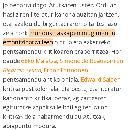
jo beharra dago, Atutxaren ustez. Orduan
hasi ziren literatur kanona auzitan jartzen,
eta
azaldu du
bi gertaeraren bitartez jazo
zela hori:
munduko askapen mugimendu
emantzipatzaileen
olatua eta ezkerreko
pentsamendu kritikoaren eraberritzea. Hor
daude
68ko Maiatza,
Simone de Beauvoirren
Bigarren sexua
,
Franz Fannonen
pentsamendu antikoloniala,
Edward Saiden
kritika postkoloniala, eta beste; eta literatur
kanonaren kritika, beraz, «gizartearen
egituratze zapaltzaile bati egiten zaion
kritika» dela nabarmendu du Atutxak,
abiapuntu modura.