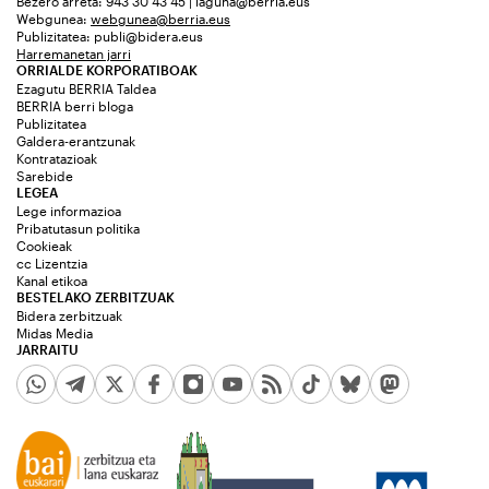
Bezero arreta: 943 30 43 45 | laguna@berria.eus
Webgunea:
webgunea@berria.eus
Publizitatea:
publi@bidera.eus
Harremanetan jarri
ORRIALDE KORPORATIBOAK
Ezagutu BERRIA Taldea
BERRIA berri bloga
Publizitatea
Galdera-erantzunak
Kontratazioak
Sarebide
LEGEA
Lege informazioa
Pribatutasun politika
Cookieak
cc Lizentzia
Kanal etikoa
BESTELAKO ZERBITZUAK
Bidera zerbitzuak
Midas Media
JARRAITU