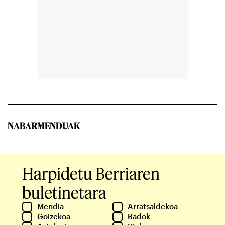
NABARMENDUAK
Harpidetu Berriaren
buletinetara
Mendia
Arratsaldekoa
Goizekoa
Badok