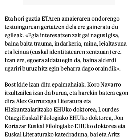
Eta hori guztia ETAren amaieraren ondorengo
testuinguruan gertatzen dela ere gaineratu du
egileak. «Egia interesatzen zait gai nagusi gisa,
baina baita trauma, indarkeria, mina, leialtasuna
eta leinua (euskal identitatearen zentzuan) ere.
Izan ere, egoera aldatu egin da, baina alderdi
ugariri buruz hitz egin beharra dago oraindik».
Bost kide izan ditu epaimahaiak. Koro Navarro
itzultzailea izan da burua, eta harekin batera egon
dira Alex Gurrutxaga Literatura eta
Hizkuntzalaritzako EHUko doktorea, Lourdes
Otaegi Euskal Filologiako EHUko doktorea, Jon
Kortazar Euskal Filologiako EHUko doktorea eta
Euskal Literaturako katedraduna, bai eta Aritz