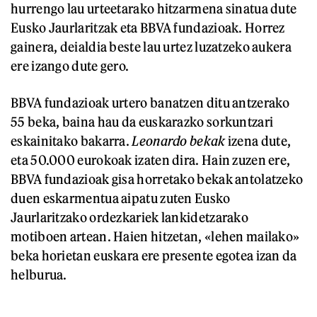
hurrengo lau urteetarako hitzarmena sinatua dute
Eusko Jaurlaritzak eta BBVA fundazioak. Horrez
gainera, deialdia beste lau urtez luzatzeko aukera
ere izango dute gero.
BBVA fundazioak urtero banatzen ditu antzerako
55 beka, baina hau da euskarazko sorkuntzari
eskainitako bakarra.
Leonardo bekak
izena dute,
eta 50.000 eurokoak izaten dira. Hain zuzen ere,
BBVA fundazioak gisa horretako bekak antolatzeko
duen eskarmentua aipatu zuten Eusko
Jaurlaritzako ordezkariek lankidetzarako
motiboen artean. Haien hitzetan, «lehen mailako»
beka horietan euskara ere presente egotea izan da
helburua.