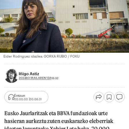
Eider Rodriguez idazlea. GORKA RUBIO / FOKU
Iñigo Astiz
2024KO IRAILAREN 13A
12:32
Entzun
00:00:00
00:06:31
Eusko Jaurlaritzak eta BBVA fundazioak urte
hasieran aurkeztu zuten euskarazko eleberriak
idazten laguntzeko Xabier Lete beka. 70.000