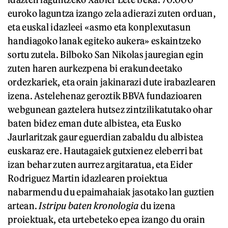
euroko laguntza izango zela adierazi zuten orduan,
eta euskal idazleei «asmo eta konplexutasun
handiagoko lanak egiteko aukera» eskaintzeko
sortu zutela. Bilboko San Nikolas jauregian egin
zuten haren aurkezpena bi erakundeetako
ordezkariek, eta orain jakinarazi dute irabazlearen
izena. Astelehenaz geroztik BBVA fundazioaren
webgunean gaztelera hutsez zintzilikatutako ohar
baten bidez eman dute albistea, eta Eusko
Jaurlaritzak gaur eguerdian zabaldu du albistea
euskaraz ere. Hautagaiek gutxienez eleberri bat
izan behar zuten aurrez argitaratua, eta Eider
Rodriguez Martin idazlearen proiektua
nabarmendu du epaimahaiak jasotako lan guztien
artean.
Istripu baten kronologia
du izena
proiektuak, eta urtebeteko epea izango du orain