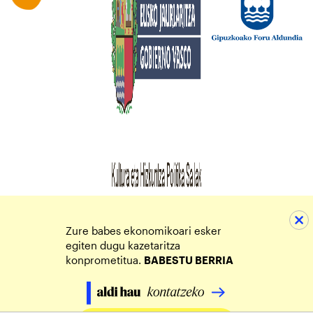
Zure babes ekonomikoari esker
egiten dugu kazetaritza
konprometitua.
BABESTU BERRIA