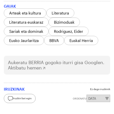
GAIAK
Arteak eta kultura
Literatura
Literatura euskaraz
Bizimoduak
Sariak eta dominak
Rodriguez, Eider
Eusko Jaurlaritza
BBVA
Euskal Herria
Aukeratu
BERRIA
gogoko iturri gisa Googlen.
Aktibatu hemen
IRUZKINAK
Ez dago iruzkinik
Iruzkin bat egin
ORDENATU