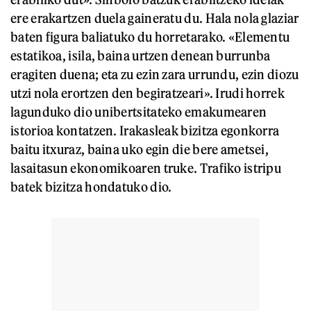
ere erakartzen duela gaineratu du. Hala nola glaziar
baten figura baliatuko du horretarako. «Elementu
estatikoa, isila, baina urtzen denean burrunba
eragiten duena; eta zu ezin zara urrundu, ezin diozu
utzi nola erortzen den begiratzeari». Irudi horrek
lagunduko dio unibertsitateko emakumearen
istorioa kontatzen. Irakasleak bizitza egonkorra
baitu itxuraz, baina uko egin die bere ametsei,
lasaitasun ekonomikoaren truke. Trafiko istripu
batek bizitza hondatuko dio.