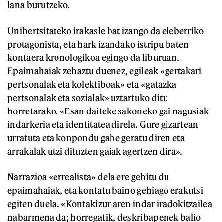
lana burutzeko.
Unibertsitateko irakasle bat izango da eleberriko
protagonista, eta hark izandako istripu baten
kontaera kronologikoa egingo da liburuan.
Epaimahaiak zehaztu duenez, egileak «gertakari
pertsonalak eta kolektiboak» eta «gatazka
pertsonalak eta sozialak» uztartuko ditu
horretarako. «Esan daiteke sakoneko gai nagusiak
indarkeria eta identitatea direla. Gure gizartean
urratuta eta konpondu gabe geratu diren eta
arrakalak utzi dituzten gaiak agertzen dira».
Narrazioa «errealista» dela ere gehitu du
epaimahaiak, eta kontatu baino gehiago erakutsi
egiten duela. «Kontakizunaren indar iradokitzailea
nabarmena da; horregatik, deskribapenek balio