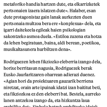
metaforiko handia hartzen dute, eta elkarrizketek
pertsonaien izaera islatzen dute». Halaber, esan
dute protagonistaz gain lanak aurkezten duen
pertsonaia multzoa bera ere «konplexua» dela, eta
igarri daitekeela egileak haien psikologian
sakontzeko asmoa duela. «Estiloa zuzena eta hotza
da lehen begiratuan, baina, aldi berean, poetikoa,
musikaltasunera hurbiltzen dena».
Rodriguezen lehen fikziozko eleberria izango dela,
horixe berritasun nagusia, Rodriguezek berak
Eusko Jaurlaritzaren oharrean adierazi duenez.
«Agian hori da proiektuaren gauzarik berriena
niretzat, orain arte ipuinak idatzi izan baititut beti,
eta fikziozkoa ez den eleberri bat. Bestela, aurreko
lanen antzekoa izango da, eta hizkuntza laua
erabiliko dut». Sinbolo batzuk erabiltzeko ideiak