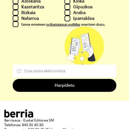
Astekaria
Kinka
Kazetaritza
Gipuzkoa
Bizkaia
Araba
Nafarroa
Iparraldea
Izena ematean
pribatutasun politika
onartzen duzu.
Berria.eus - Euskal Editorea SM
Telefonoa: 943 30 40 30