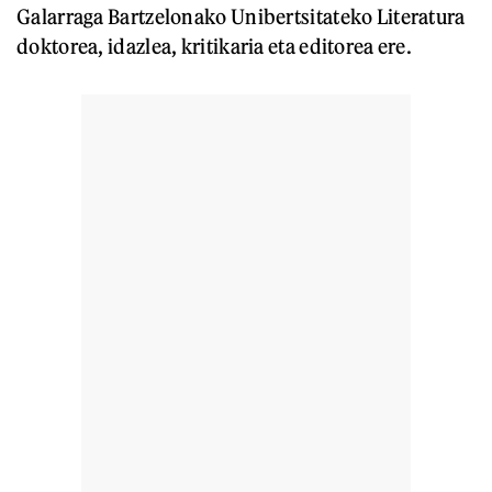
Galarraga Bartzelonako Unibertsitateko Literatura
doktorea, idazlea, kritikaria eta editorea ere.