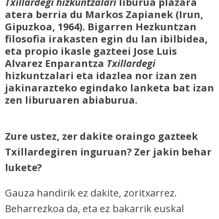
Txillardegi hizkuntzalari
liburua plazara
atera berria du Markos Zapianek (Irun,
Gipuzkoa, 1964). Bigarren Hezkuntzan
filosofia irakasten egin du lan ibilbidea,
eta propio ikasle gazteei Jose Luis
Alvarez Enparantza
Txillardegi
hizkuntzalari eta idazlea nor izan zen
jakinarazteko egindako lanketa bat izan
zen liburuaren abiaburua.
Zure ustez, zer dakite oraingo gazteek
Txillardegiren inguruan? Zer jakin behar
lukete?
Gauza handirik ez dakite, zoritxarrez.
Beharrezkoa da, eta ez bakarrik euskal