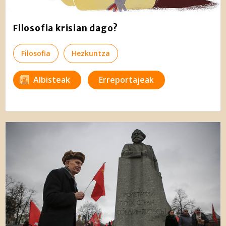
Filosofia krisian dago?
Filosofia
Hezkuntza
Albisteak
Erreportajeak