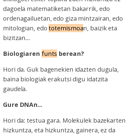
dagoela matematiketan bakarrik, edo
ordenagailuetan, edo giza mintzairan, edo
mitologian, edo
totemismoa
n, baizik eta
bizitzan...
Biologiaren
funts
berean?
Hori da. Guk bagenekien idazten dugula,
baina biologiak erakutsi digu idatzita
gaudela.
Gure DNAn...
Hori da: testua gara. Molekulek bazekarten
hizkuntza, eta hizkuntza, gainera, ez da