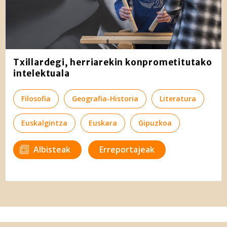
Txillardegi, herriarekin konprometitutako
intelektuala
Filosofia
Geografia-Historia
Literatura
Euskalgintza
Euskara
Gipuzkoa
Albisteak
Erreportajeak