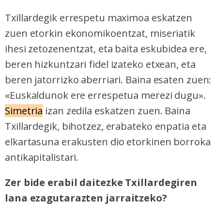
Txillardegik errespetu maximoa eskatzen
zuen etorkin ekonomikoentzat, miseriatik
ihesi zetozenentzat, eta baita eskubidea ere,
beren hizkuntzari fidel izateko etxean, eta
beren jatorrizko aberriari. Baina esaten zuen:
«Euskaldunok ere errespetua merezi dugu».
Simetria
izan zedila eskatzen zuen. Baina
Txillardegik, bihotzez, erabateko enpatia eta
elkartasuna erakusten dio etorkinen borroka
antikapitalistari.
Zer bide erabil daitezke Txillardegiren
lana ezagutarazten jarraitzeko?