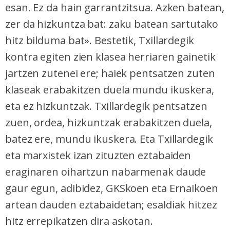
esan. Ez da hain garrantzitsua. Azken batean,
zer da hizkuntza bat: zaku batean sartutako
hitz bilduma bat». Bestetik, Txillardegik
kontra egiten zien klasea herriaren gainetik
jartzen zutenei ere; haiek pentsatzen zuten
klaseak erabakitzen duela mundu ikuskera,
eta ez hizkuntzak. Txillardegik pentsatzen
zuen, ordea, hizkuntzak erabakitzen duela,
batez ere, mundu ikuskera. Eta Txillardegik
eta marxistek izan zituzten eztabaiden
eraginaren oihartzun nabarmenak daude
gaur egun, adibidez, GKSkoen eta Ernaikoen
artean dauden eztabaidetan; esaldiak hitzez
hitz errepikatzen dira askotan.