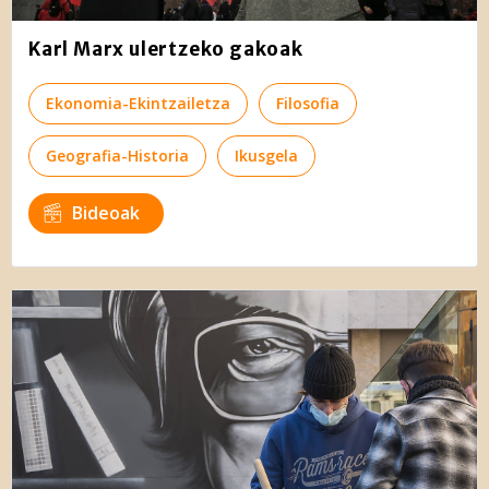
Karl Marx ulertzeko gakoak
Ekonomia-Ekintzailetza
Filosofia
Geografia-Historia
Ikusgela
Bideoak