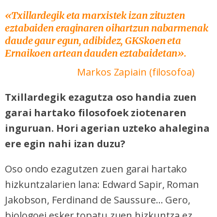
«Txillardegik eta marxistek izan zituzten
eztabaiden eraginaren oihartzun nabarmenak
daude gaur egun, adibidez, GKSkoen eta
Ernaikoen artean dauden eztabaidetan».
Markos Zapiain (filosofoa)
Txillardegik ezagutza oso handia zuen
garai hartako filosofoek ziotenaren
inguruan. Hori agerian uzteko ahalegina
ere egin nahi izan duzu?
Oso ondo ezagutzen zuen garai hartako
hizkuntzalarien lana: Edward Sapir, Roman
Jakobson, Ferdinand de Saussure... Gero,
biologoei esker topatu zuen hizkuntza ez