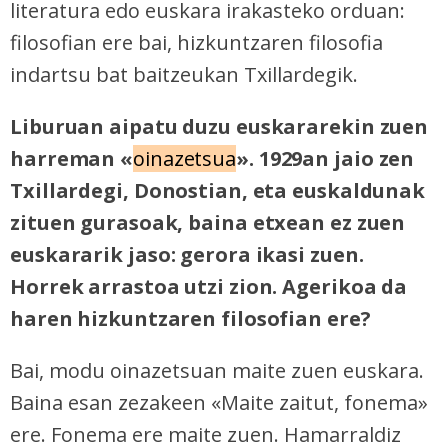
literatura edo euskara irakasteko orduan:
filosofian ere bai, hizkuntzaren filosofia
indartsu bat baitzeukan Txillardegik.
Liburuan aipatu duzu euskararekin zuen
harreman «
oinazetsua
». 1929an jaio zen
Txillardegi, Donostian, eta euskaldunak
zituen gurasoak, baina etxean ez zuen
euskararik jaso: gerora ikasi zuen.
Horrek arrastoa utzi zion. Agerikoa da
haren hizkuntzaren filosofian ere?
Bai, modu oinazetsuan maite zuen euskara.
Baina esan zezakeen «Maite zaitut, fonema»
ere. Fonema ere maite zuen. Hamarraldiz