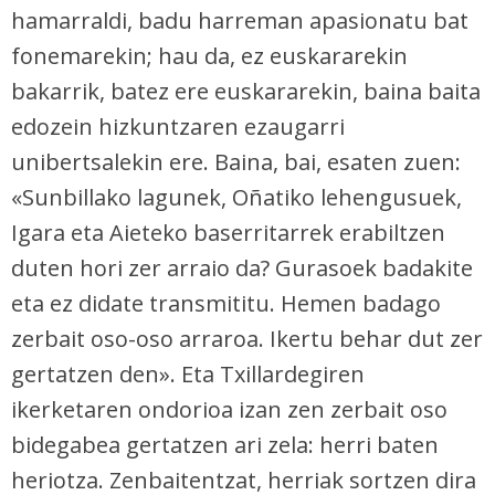
hamarraldi, badu harreman apasionatu bat
fonemarekin; hau da, ez euskararekin
bakarrik, batez ere euskararekin, baina baita
edozein hizkuntzaren ezaugarri
unibertsalekin ere. Baina, bai, esaten zuen:
«Sunbillako lagunek, Oñatiko lehengusuek,
Igara eta Aieteko baserritarrek erabiltzen
duten hori zer arraio da? Gurasoek badakite
eta ez didate transmititu. Hemen badago
zerbait oso-oso arraroa. Ikertu behar dut zer
gertatzen den». Eta Txillardegiren
ikerketaren ondorioa izan zen zerbait oso
bidegabea gertatzen ari zela: herri baten
heriotza. Zenbaitentzat, herriak sortzen dira