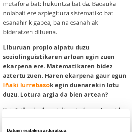
metafora bat: hizkuntza bat da. Badauka
nolabait ere azpiegitura sistematiko bat
esanahirik gabea, baina esanahiak
bideratzen dituena.
Liburuan propio aipatu duzu
soziolinguistikaren arloan egin zuen
ekarpena ere. Matematikaren bidez
aztertu zuen. Haren ekarpena gaur egun
Iñaki Iurrebaso
k egin duenarekin lotu
duzu. Lotura argia da bien artean?
Bai, Txillardegik soziolinguistika matematiko
bat asmatu zuen, gizarte diglosikoetan
aplikatzekoa. Neurtu zuen gurea bezalako
Datuen erabilera arduratsua