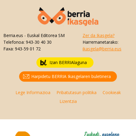
Berria.eus
- Euskal Editorea SM
Zer da Ikasgela?
Telefonoa:
943-30 40 30
Harremanetarako:
Faxa:
943-59 01 72
ikasgela@berria.eus
Izan BERRIAlaguna
Harpidetu BERRIA Ikasgelaren buletinera
Lege Informazioa
Pribatutasun politika
Cookieak
Lizentzia