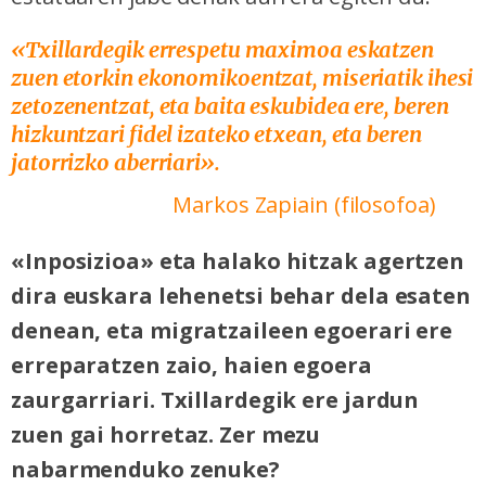
«Txillardegik errespetu maximoa eskatzen
zuen etorkin ekonomikoentzat, miseriatik ihesi
zetozenentzat, eta baita eskubidea ere, beren
hizkuntzari fidel izateko etxean, eta beren
jatorrizko aberriari».
Markos Zapiain (filosofoa)
«Inposizioa» eta halako hitzak agertzen
dira euskara lehenetsi behar dela esaten
denean, eta migratzaileen egoerari ere
erreparatzen zaio, haien egoera
zaurgarriari. Txillardegik ere jardun
zuen gai horretaz. Zer mezu
nabarmenduko zenuke?