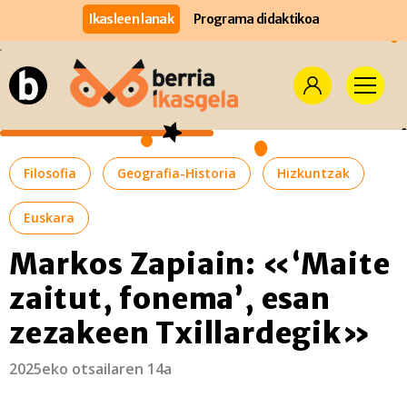
Ikasleen lanak
Programa didaktikoa
Filosofia
Geografia-Historia
Hizkuntzak
Euskara
Markos Zapiain: «‘Maite
zaitut, fonema’, esan
zezakeen Txillardegik»
2025eko otsailaren 14a