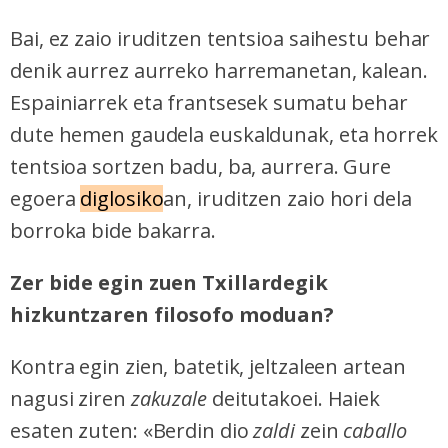
Bai, ez zaio iruditzen tentsioa saihestu behar
denik aurrez aurreko harremanetan, kalean.
Espainiarrek eta frantsesek sumatu behar
dute hemen gaudela euskaldunak, eta horrek
tentsioa sortzen badu, ba, aurrera. Gure
egoera
diglosiko
an, iruditzen zaio hori dela
borroka bide bakarra.
Zer bide egin zuen
Txillardegik
hizkuntzaren filosofo moduan?
Kontra egin zien, batetik, jeltzaleen artean
nagusi ziren
zakuzale
deitutakoei. Haiek
esaten zuten: «Berdin dio
zaldi
zein
caballo