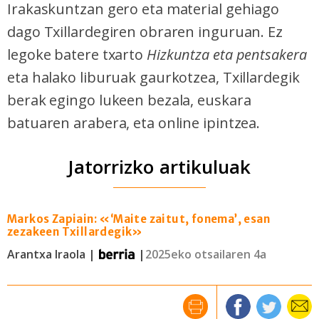
Irakaskuntzan gero eta material gehiago
dago Txillardegiren obraren inguruan. Ez
legoke batere txarto
Hizkuntza eta pentsakera
eta halako liburuak gaurkotzea, Txillardegik
berak egingo lukeen bezala, euskara
batuaren arabera, eta online ipintzea.
Jatorrizko artikuluak
Markos Zapiain: «‘Maite zaitut, fonema’, esan
zezakeen Txillardegik»
Arantxa Iraola |
|
2025eko otsailaren 4a