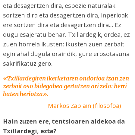
eta desagertzen dira, espezie naturalak
sortzen dira eta desagertzen dira, inperioak
ere sortzen dira eta desagertzen dira... Ez
dugu esajeratu behar. Txillardegik, ordea, ez
zuen horrela ikusten: ikusten zuen zerbait
egin ahal dugula oraindik, gure erosotasuna
sakrifikatuz gero.
«Txillardegiren ikerketaren ondorioa izan zen
zerbait oso bidegabea gertatzen ari zela: herri
baten heriotza».
Markos Zapiain (filosofoa)
Hain zuzen ere, tentsioaren aldekoa da
Txillardegi, ezta?