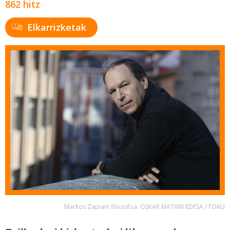
862 hitz
Elkarrizketak
Markos Zapiain filosofoa. OSKAR MATXIN EDESA / FOKU