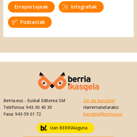
Erreportajeak
Infografiak
Podcastak
Berria.eus
- Euskal Editorea SM
Zer da Ikasgela?
Telefonoa:
943-30 40 30
Harremanetarako:
Faxa:
943-59 01 72
ikasgela@berria.eus
Izan BERRIAlaguna