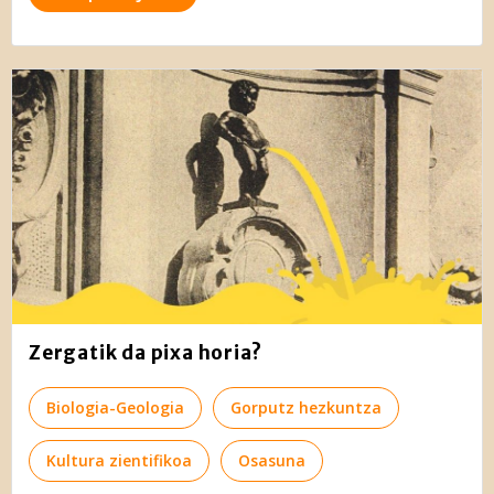
Zergatik da pixa horia?
Biologia-Geologia
Gorputz hezkuntza
Kultura zientifikoa
Osasuna