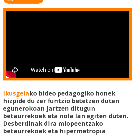
Ikusgela
ko bideo pedagogiko honek
hizpide du zer funtzio betetzen duten
egunerokoan jartzen ditugun
betaurrekoek eta nola lan egiten duten.
Desberdinak dira miopeentzako
betaurrekoak eta hipermetropia