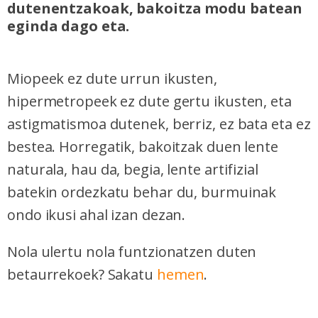
dutenentzakoak, bakoitza modu batean
eginda dago eta.
Miopeek ez dute urrun ikusten,
hipermetropeek ez dute gertu ikusten, eta
astigmatismoa dutenek, berriz, ez bata eta ez
bestea. Horregatik, bakoitzak duen lente
naturala, hau da, begia, lente artifizial
batekin ordezkatu behar du, burmuinak
ondo ikusi ahal izan dezan.
Nola ulertu nola funtzionatzen duten
betaurrekoek? Sakatu
hemen
.