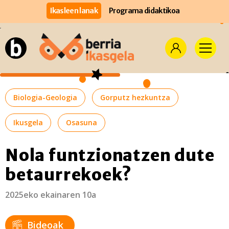
Ikasleen lanak
Programa didaktikoa
Biologia-Geologia
Gorputz hezkuntza
Ikusgela
Osasuna
Nola funtzionatzen dute
betaurrekoek?
2025eko ekainaren 10a
Bideoak