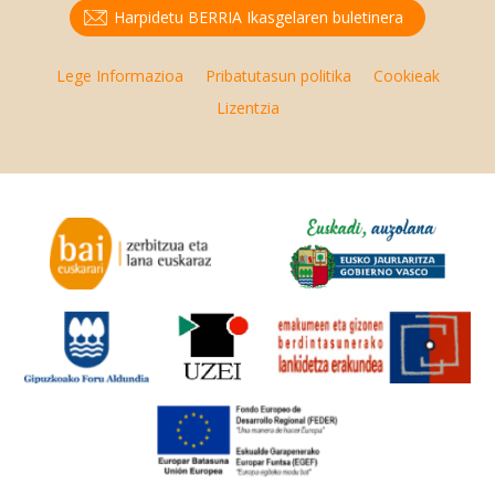
Harpidetu BERRIA Ikasgelaren buletinera
Lege Informazioa
Pribatutasun politika
Cookieak
Lizentzia