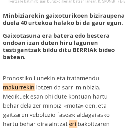
Ikertzaile bat minbiziari buruzko ikerlan batean lanean. K. GRUNERT / EFE
Minbiziarekin gaixoturikoen biziraupena
duela 40 urtekoa halako bi da gaur egun.
Gaixotasuna era batera edo bestera
ondoan izan duten hiru lagunen
testigantzak bildu ditu BERRIAk bideo
batean.
Pronostiko ilunekin eta tratamendu
makurrekin
lotzen da sarri minbizia.
Medikuek esan ohi dute kontuan hartu
behar dela zer minbizi «mota» den, eta
gaitzaren «eboluzio fasea»: aldagai asko
hartu behar dira aintzat
eri
bakoitzaren