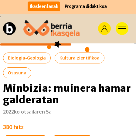
Ikasleen lanak
Programa didaktikoa
Biologia-Geologia
Kultura zientifikoa
Osasuna
Minbizia: muinera hamar
galderatan
2022ko otsailaren 5a
380 hitz