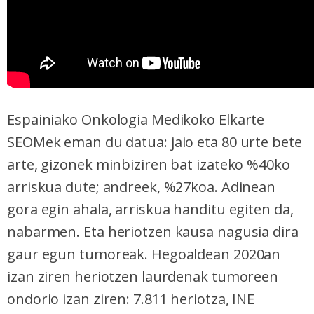
Espainiako Onkologia Medikoko Elkarte
SEOMek eman du datua: jaio eta 80 urte bete
arte, gizonek minbiziren bat izateko %40ko
arriskua dute; andreek, %27koa. Adinean
gora egin ahala, arriskua handitu egiten da,
nabarmen. Eta heriotzen kausa nagusia dira
gaur egun tumoreak. Hegoaldean 2020an
izan ziren heriotzen laurdenak tumoreen
ondorio izan ziren: 7.811 heriotza, INE