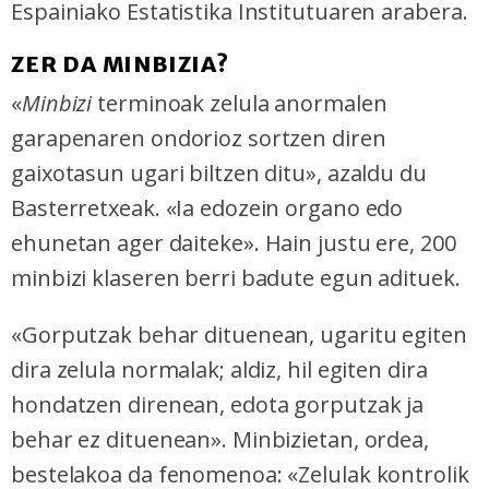
Espainiako Estatistika Institutuaren arabera.
ZER DA MINBIZIA?
«
Minbizi
terminoak zelula anormalen
garapenaren ondorioz sortzen diren
gaixotasun ugari biltzen ditu», azaldu du
Basterretxeak. «Ia edozein organo edo
ehunetan ager daiteke». Hain justu ere, 200
minbizi klaseren berri badute egun adituek.
«Gorputzak behar dituenean, ugaritu egiten
dira zelula normalak; aldiz, hil egiten dira
hondatzen direnean, edota gorputzak ja
behar ez dituenean». Minbizietan, ordea,
bestelakoa da fenomenoa: «Zelulak kontrolik