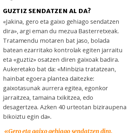
GUZTIZ SENDATZEN AL DA?
«Jakina, gero eta gaixo gehiago sendatzen
dira», argi eman du mezua Basterretxeak.
Tratamendu motaren bat jaso, bolada
batean ezarritako kontrolak egiten jarraitu
eta «guztiz» osatzen diren gaixoak badira.
Aukeretako bat da: «Minbizia tratatzean,
hainbat egoera plantea daitezke:
gaixotasunak aurrera egitea, egonkor
jarraitzea, tamaina txikitzea, edo
desagertzea. Azken 40 urteotan biziraupena
bikoiztu egin da».
«G
ero eta gaixo gehiago sendatzen dira.