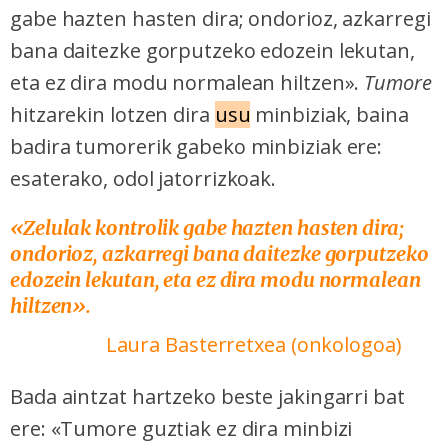
gabe hazten hasten dira; ondorioz, azkarregi
bana daitezke gorputzeko edozein lekutan,
eta ez dira modu normalean hiltzen».
Tumore
hitzarekin lotzen dira
usu
minbiziak, baina
badira tumorerik gabeko minbiziak ere:
esaterako, odol jatorrizkoak.
«Zelulak kontrolik gabe hazten hasten dira;
ondorioz, azkarregi bana daitezke gorputzeko
edozein lekutan, eta ez dira modu normalean
hiltzen».
Laura Basterretxea (
onkologoa)
Bada aintzat hartzeko beste jakingarri bat
ere: «Tumore guztiak ez dira minbizi