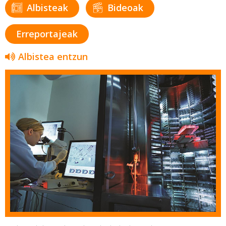
Albisteak
Bideoak
Erreportajeak
Albistea entzun