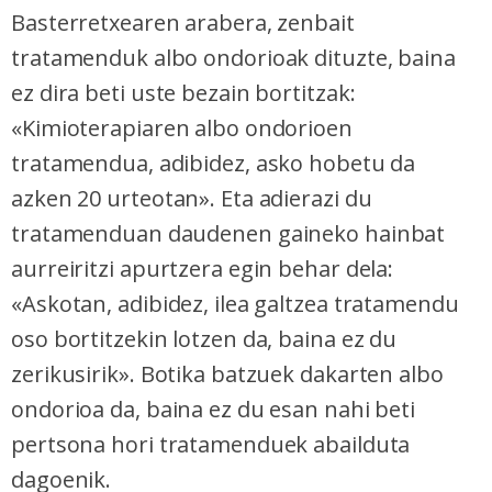
Basterretxearen arabera, zenbait
tratamenduk albo ondorioak dituzte, baina
ez dira beti uste bezain bortitzak:
«Kimioterapiaren albo ondorioen
tratamendua, adibidez, asko hobetu da
azken 20 urteotan». Eta adierazi du
tratamenduan daudenen gaineko hainbat
aurreiritzi apurtzera egin behar dela:
«Askotan, adibidez, ilea galtzea tratamendu
oso bortitzekin lotzen da, baina ez du
zerikusirik». Botika batzuek dakarten albo
ondorioa da, baina ez du esan nahi beti
pertsona hori tratamenduek abailduta
dagoenik.