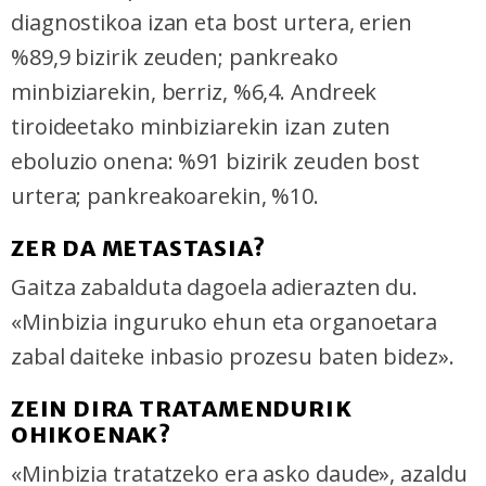
diagnostikoa izan eta bost urtera, erien
%89,9 bizirik zeuden; pankreako
minbiziarekin, berriz, %6,4. Andreek
tiroideetako minbiziarekin izan zuten
eboluzio onena: %91 bizirik zeuden bost
urtera; pankreakoarekin, %10.
ZER DA METASTASIA?
Gaitza zabalduta dagoela adierazten du.
«Minbizia inguruko ehun eta organoetara
zabal daiteke inbasio prozesu baten bidez».
ZEIN DIRA TRATAMENDURIK
OHIKOENAK?
«Minbizia tratatzeko era asko daude», azaldu