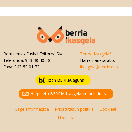
Berria.eus
- Euskal Editorea SM
Zer da Ikasgela?
Telefonoa:
943-30 40 30
Harremanetarako:
Faxa:
943-59 01 72
ikasgela@berria.eus
Izan BERRIAlaguna
Harpidetu BERRIA Ikasgelaren buletinera
Lege Informazioa
Pribatutasun politika
Cookieak
Lizentzia