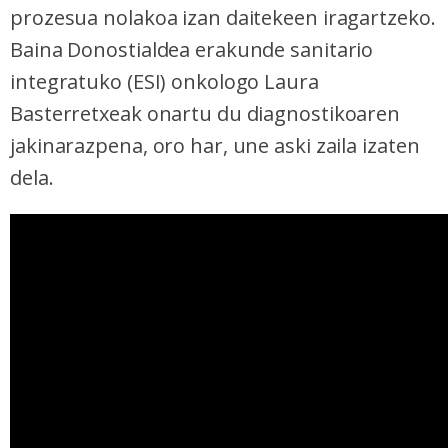
prozesua nolakoa izan daitekeen iragartzeko.
Baina Donostialdea erakunde sanitario
integratuko (ESI) onkologo Laura
Basterretxeak onartu du diagnostikoaren
jakinarazpena, oro har, une aski zaila izaten
dela.