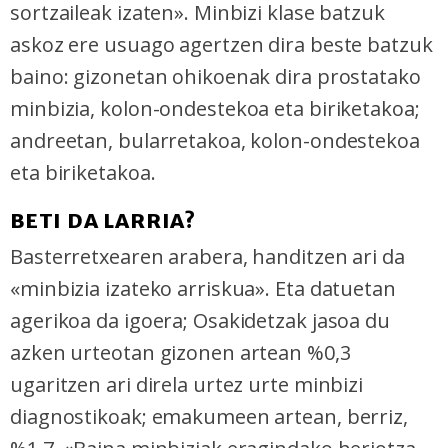
sortzaileak izaten». Minbizi klase batzuk
askoz ere usuago agertzen dira beste batzuk
baino: gizonetan ohikoenak dira prostatako
minbizia, kolon-ondestekoa eta biriketakoa;
andreetan, bularretakoa, kolon-ondestekoa
eta biriketakoa.
BETI DA LARRIA?
Basterretxearen arabera, handitzen ari da
«minbizia izateko arriskua». Eta datuetan
agerikoa da igoera; Osakidetzak jasoa du
azken urteotan gizonen artean %0,3
ugaritzen ari direla urtez urte minbizi
diagnostikoak; emakumeen artean, berriz,