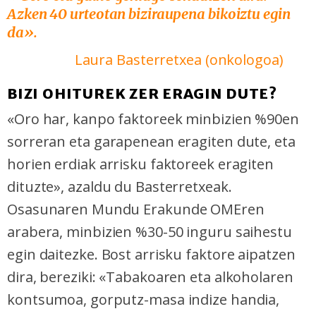
Azken 40 urteotan biziraupena bikoiztu egin
da».
Laura Basterretxea (
onkologoa)
BIZI OHITUREK ZER ERAGIN DUTE?
«Oro har, kanpo faktoreek minbizien %90en
sorreran eta garapenean eragiten dute, eta
horien erdiak arrisku faktoreek eragiten
dituzte», azaldu du Basterretxeak.
Osasunaren Mundu Erakunde OMEren
arabera, minbizien %30-50 inguru saihestu
egin daitezke. Bost arrisku faktore aipatzen
dira, bereziki: «Tabakoaren eta alkoholaren
kontsumoa, gorputz-masa indize handia,