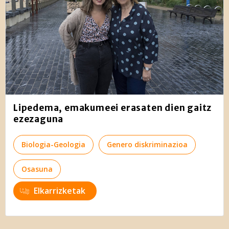
Lipedema, emakumeei erasaten dien gaitz
ezezaguna
Biologia-Geologia
Genero diskriminazioa
Osasuna
Elkarrizketak