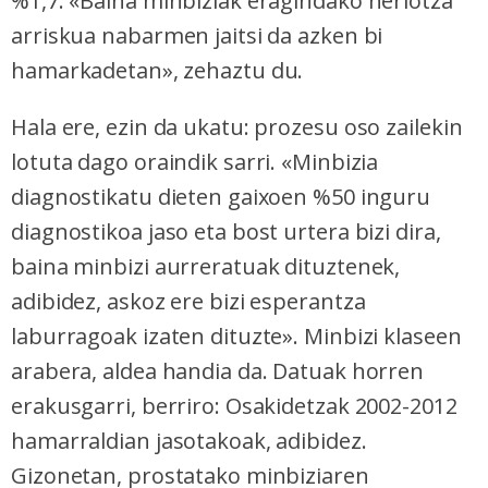
%1,7. «Baina minbiziak eragindako heriotza
arriskua nabarmen jaitsi da azken bi
hamarkadetan», zehaztu du.
Hala ere, ezin da ukatu: prozesu oso zailekin
lotuta dago oraindik sarri. «Minbizia
diagnostikatu dieten gaixoen %50 inguru
diagnostikoa jaso eta bost urtera bizi dira,
baina minbizi aurreratuak dituztenek,
adibidez, askoz ere bizi esperantza
laburragoak izaten dituzte». Minbizi klaseen
arabera, aldea handia da. Datuak horren
erakusgarri, berriro: Osakidetzak 2002-2012
hamarraldian jasotakoak, adibidez.
Gizonetan, prostatako minbiziaren