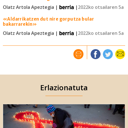
Olatz Artola Apeztegia |
|
2022ko otsailaren 5a
«Aldarrikatzen dut nire gorputza bular
bakarrarekin»
Olatz Artola Apeztegia |
|
2022ko otsailaren 5a
Erlazionatuta