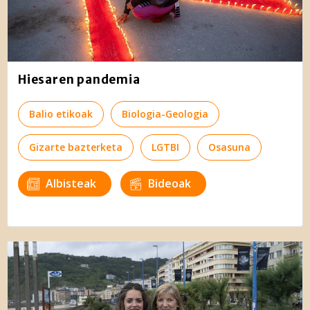
Hiesaren pandemia
Balio etikoak
Biologia-Geologia
Gizarte bazterketa
LGTBI
Osasuna
Albisteak
Bideoak