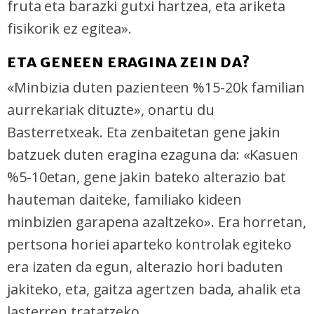
fruta eta barazki gutxi hartzea, eta ariketa
fisikorik ez egitea».
ETA GENEEN ERAGINA ZEIN DA?
«Minbizia duten pazienteen %15-20k familian
aurrekariak dituzte», onartu du
Basterretxeak. Eta zenbaitetan gene jakin
batzuek duten eragina ezaguna da: «Kasuen
%5-10etan, gene jakin bateko alterazio bat
hauteman daiteke, familiako kideen
minbizien garapena azaltzeko». Era horretan,
pertsona horiei aparteko kontrolak egiteko
era izaten da egun, alterazio hori baduten
jakiteko, eta, gaitza agertzen bada, ahalik eta
lasterren tratatzeko.