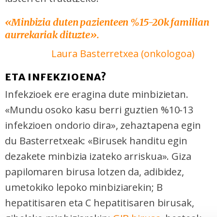
«Minbizia duten pazienteen %15-20k familian
aurrekariak dituzte».
Laura Basterretxea (
onkologoa)
ETA INFEKZIOENA?
Infekzioek ere eragina dute minbizietan.
«Mundu osoko kasu berri guztien %10-13
infekzioen ondorio dira», zehaztapena egin
du Basterretxeak: «Birusek handitu egin
dezakete minbizia izateko arriskua». Giza
papilomaren birusa lotzen da, adibidez,
umetokiko lepoko minbiziarekin; B
hepatitisaren eta C hepatitisaren birusak,