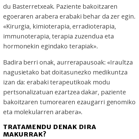
du Basterretxeak. Paziente bakoitzaren
egoeraren arabera erabaki behar da zer egin.
«Kirurgia, kimioterapia, erradioterapia,
immunoterapia, terapia zuzendua eta
hormonekin egindako terapiak».
Badira berri onak, aurrerapausoak: «Iraultza
nagusietako bat doitasunezko medikuntza
izan da: erabaki terapeutikoak modu
pertsonalizatuan ezartzea dakar, paziente
bakoitzaren tumorearen ezaugarri genomiko
eta molekularren arabera».
TRATAMENDU DENAK DIRA
MAKURRAK?