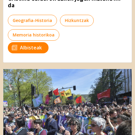
da
Geografia-Historia
Hizkuntzak
Memoria historikoa
Albisteak