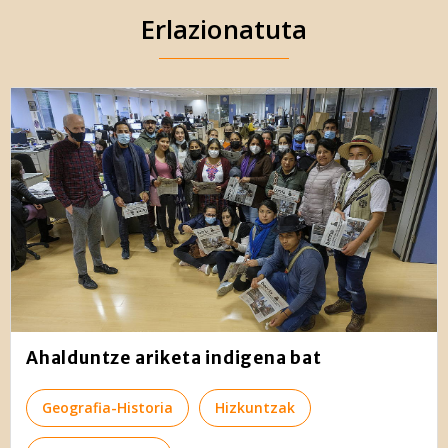
Erlazionatuta
Ahalduntze ariketa indigena bat
Geografia-Historia
Hizkuntzak