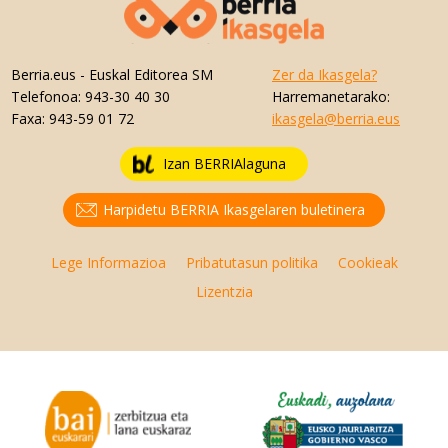
Berria.eus
- Euskal Editorea SM
Zer da Ikasgela?
Telefonoa:
943-30 40 30
Harremanetarako:
Faxa:
943-59 01 72
ikasgela@berria.eus
Izan BERRIAlaguna
Harpidetu BERRIA Ikasgelaren buletinera
Lege Informazioa
Pribatutasun politika
Cookieak
Lizentzia