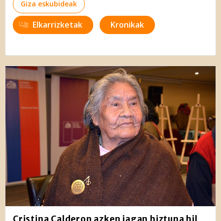
Giza eskubideak
Elkarrizketak
Kronikak
Cristina Calderon azken jagan hiztuna hil