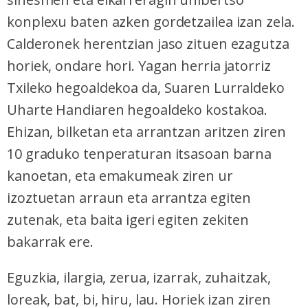
konplexu baten azken gordetzailea izan zela.
Calderonek herentzian jaso zituen ezagutza
horiek, ondare hori. Yagan herria jatorriz
Txileko hegoaldekoa da, Suaren Lurraldeko
Uharte Handiaren hegoaldeko kostakoa.
Ehizan, bilketan eta arrantzan aritzen ziren
10 graduko tenperaturan itsasoan barna
kanoetan, eta emakumeak ziren ur
izoztuetan arraun eta arrantza egiten
zutenak, eta baita igeri egiten zekiten
bakarrak ere.
Eguzkia, ilargia, zerua, izarrak, zuhaitzak,
loreak, bat, bi, hiru, lau. Horiek izan ziren