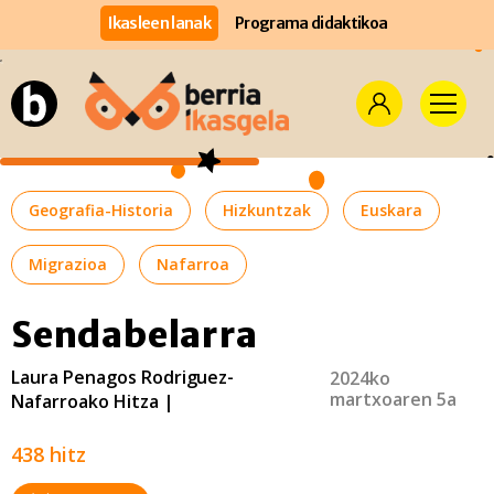
Ikasleen lanak
Programa didaktikoa
Geografia-Historia
Hizkuntzak
Euskara
Migrazioa
Nafarroa
Sendabelarra
Laura Penagos Rodriguez-
2024ko
martxoaren 5a
Nafarroako Hitza |
438 hitz