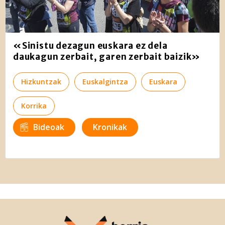
«Sinistu dezagun euskara ez dela
daukagun zerbait, garen zerbait baizik»
Hizkuntzak
Euskalgintza
Euskara
Korrika
Bideoak
Kronikak