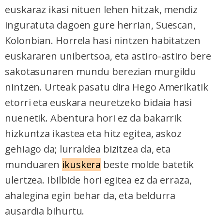
euskaraz ikasi nituen lehen hitzak, mendiz
inguratuta dagoen gure herrian, Suescan,
Kolonbian. Horrela hasi nintzen habitatzen
euskararen unibertsoa, eta astiro-astiro bere
sakotasunaren mundu berezian murgildu
nintzen. Urteak pasatu dira Hego Amerikatik
etorri eta euskara neuretzeko bidaia hasi
nuenetik. Abentura hori ez da bakarrik
hizkuntza ikastea eta hitz egitea, askoz
gehiago da; lurraldea bizitzea da, eta
munduaren
ikuskera
beste molde batetik
ulertzea. Ibilbide hori egitea ez da erraza,
ahalegina egin behar da, eta beldurra
ausardia bihurtu.