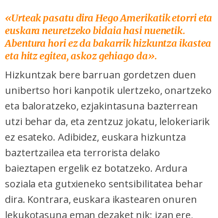
«Urteak pasatu dira Hego Amerikatik etorri eta
euskara neuretzeko bidaia hasi nuenetik.
Abentura hori ez da bakarrik hizkuntza ikastea
eta hitz egitea, askoz gehiago da».
Hizkuntzak bere barruan gordetzen duen
unibertso hori kanpotik ulertzeko, onartzeko
eta baloratzeko, ezjakintasuna bazterrean
utzi behar da, eta zentzuz jokatu, lelokeriarik
ez esateko. Adibidez, euskara hizkuntza
baztertzailea eta terrorista delako
baieztapen ergelik ez botatzeko. Ardura
soziala eta gutxieneko sentsibilitatea behar
dira. Kontrara, euskara ikastearen onuren
lekukotasuna eman dezaket nik; izan ere,