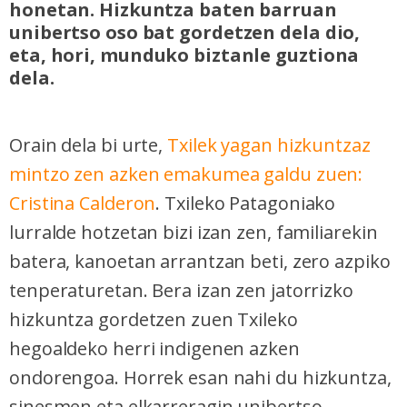
honetan. Hizkuntza baten barruan
unibertso oso bat gordetzen dela dio,
eta, hori, munduko biztanle guztiona
dela.
Orain dela bi urte,
Txilek yagan hizkuntzaz
mintzo zen azken emakumea galdu zuen:
Cristina Calderon
. Txileko Patagoniako
lurralde hotzetan bizi izan zen, familiarekin
batera, kanoetan arrantzan beti, zero azpiko
tenperaturetan. Bera izan zen jatorrizko
hizkuntza gordetzen zuen Txileko
hegoaldeko herri indigenen azken
ondorengoa. Horrek esan nahi du hizkuntza,
sinesmen eta elkarreragin unibertso