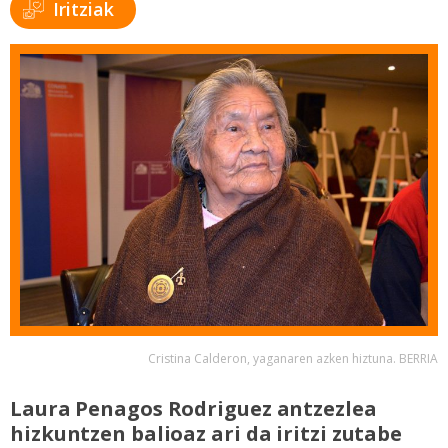
Iritziak
Cristina Calderon, yaganaren azken hiztuna. BERRIA
Laura Penagos Rodriguez antzezlea
hizkuntzen balioaz ari da iritzi zutabe