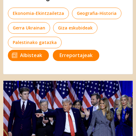
Ekonomia-Ekintzailetza
Geografia-Historia
Gerra Ukrainan
Giza eskubideak
Palestinako gatazka
Albisteak
Erreportajeak