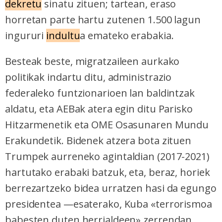
dekretu
sinatu zituen; tartean, eraso
horretan parte hartu zutenen 1.500 lagun
ingururi
indultu
a emateko erabakia.
Besteak beste, migratzaileen aurkako
politikak indartu ditu, administrazio
federaleko funtzionarioen lan baldintzak
aldatu, eta AEBak atera egin ditu Parisko
Hitzarmenetik eta OME Osasunaren Mundu
Erakundetik. Bidenek atzera bota zituen
Trumpek aurreneko agintaldian (2017-2021)
hartutako erabaki batzuk, eta, beraz, horiek
berrezartzeko bidea urratzen hasi da egungo
presidentea —esaterako, Kuba «terrorismoa
babesten duten herrialdeen» zerrendan