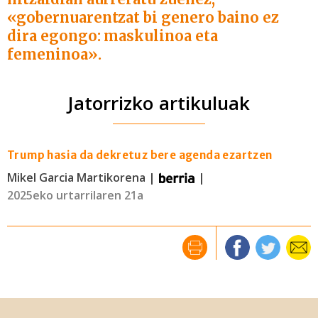
«gobernuarentzat bi genero baino ez
dira egongo: maskulinoa eta
femeninoa».
Jatorrizko artikuluak
Trump hasia da dekretuz bere agenda ezartzen
Mikel Garcia Martikorena |
|
2025eko urtarrilaren 21a