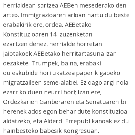
herrialdean sartzea AEBen mesederako den
arte». Immigrazioaren arloan hartu du beste
erabakirik ere, ordea. AEBetako
Konstituzioaren 14. zuzenketan
ezartzen denez, herrialde horretan
jaiotakoek AEBetako herritartasuna izan
dezakete. Trumpek, baina, erabaki
du eskubide hori ukatzea paperik gabeko
migratzaileen seme-alabei. Ez dago argi nola
ezarriko duen neurri hori; izan ere,
Ordezkarien Ganberaren eta Senatuaren bi
herenek ados egon behar dute konstituzioa
aldatzeko, eta Alderdi Errepublikanoak ez du
hainbesteko babesik Kongresuan.