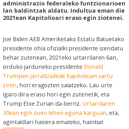
administrazio federaleko funtzionarioen
lan baldintzak aldatu. Indultua eman die
2021ean Kapitolioari eraso egin ziotenei.
Joe Biden AEB Ameriketako Estatu Batuetako
presidente ohia ofizialki presidente izendatu
behar zutenean, 2021eko urtarrilaren 6an,
orduko jarduneko presidente
Donald
Trumpen jarraitzaileak Kapitolioan sartu
ziren
, hori eragozten saiatzeko. Lau urte
igaro dira eraso hori egin zutenetik, eta
Trump Etxe Zurian da berriz.
Urtarrilaren
20ean egin zuen lehen eguna karguan
, eta,
agintaldiari hasiera emateko, hainbat