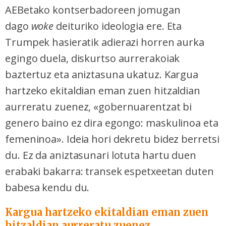
AEBetako kontserbadoreen jomugan
dago
woke
deituriko ideologia ere. Eta
Trumpek hasieratik adierazi horren aurka
egingo duela, diskurtso aurrerakoiak
baztertuz eta aniztasuna ukatuz. Kargua
hartzeko ekitaldian eman zuen hitzaldian
aurreratu zuenez, «gobernuarentzat bi
genero baino ez dira egongo: maskulinoa eta
femeninoa». Ideia hori dekretu bidez berretsi
du. Ez da aniztasunari lotuta hartu duen
erabaki bakarra: transek espetxeetan duten
babesa kendu du.
Kargua hartzeko ekitaldian eman zuen
hitzaldian aurreratu zuenez,