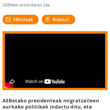
2025eko urtarrilaren 24a
Albisteak
Bideoak
AEBetako presidenteak migratzaileen
aurkako politikak indartu ditu, eta