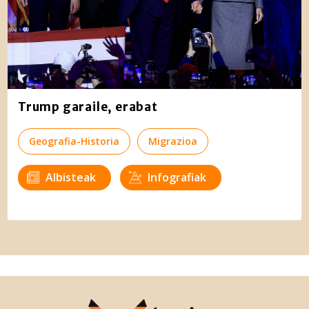
Trump garaile, erabat
Geografia-Historia
Migrazioa
Albisteak
Infografiak