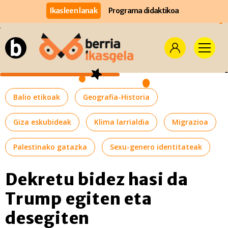
Ikasleen lanak
Programa didaktikoa
Balio etikoak
Geografia-Historia
Giza eskubideak
Klima larrialdia
Migrazioa
Palestinako gatazka
Sexu-genero identitateak
Dekretu bidez hasi da
Trump egiten eta
desegiten