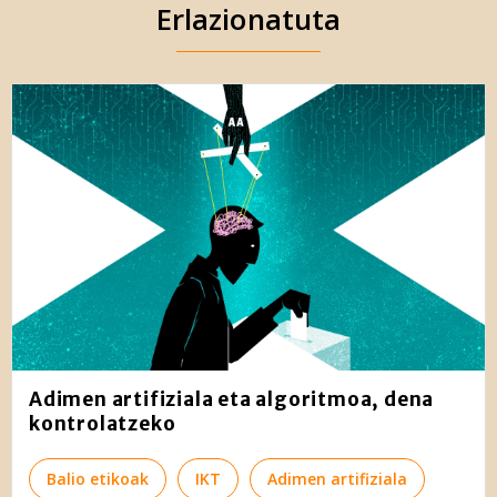
Erlazionatuta
Adimen artifiziala eta algoritmoa, dena
kontrolatzeko
Balio etikoak
IKT
Adimen artifiziala