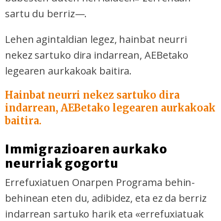
sartu du berriz—.
Lehen agintaldian legez, hainbat neurri
nekez sartuko dira indarrean, AEBetako
legearen aurkakoak baitira.
Hainbat neurri nekez sartuko dira
indarrean, AEBetako legearen aurkakoak
baitira.
Immigrazioaren aurkako
neurriak gogortu
Errefuxiatuen Onarpen Programa behin-
behinean eten du, adibidez, eta ez da berriz
indarrean sartuko harik eta «errefuxiatuak