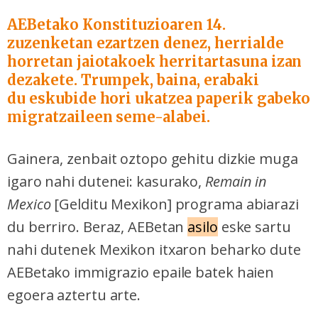
AEBetako Konstituzioaren 14.
zuzenketan ezartzen denez, herrialde
horretan jaiotakoek herritartasuna izan
dezakete. Trumpek, baina, erabaki
du eskubide hori ukatzea paperik gabeko
migratzaileen seme-alabei.
Gainera, zenbait oztopo gehitu dizkie muga
igaro nahi dutenei: kasurako,
Remain in
Mexico
[Gelditu Mexikon] programa abiarazi
du berriro. Beraz, AEBetan
asilo
eske sartu
nahi dutenek Mexikon itxaron beharko dute
AEBetako immigrazio epaile batek haien
egoera aztertu arte.