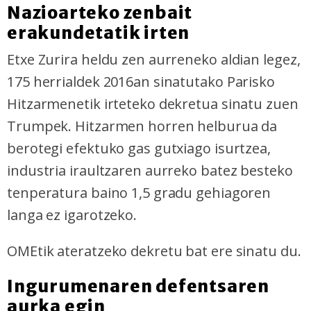
Nazioarteko zenbait
erakundetatik irten
Etxe Zurira heldu zen aurreneko aldian legez,
175 herrialdek 2016an sinatutako Parisko
Hitzarmenetik irteteko dekretua sinatu zuen
Trumpek. Hitzarmen horren helburua da
berotegi efektuko gas gutxiago isurtzea,
industria iraultzaren aurreko batez besteko
tenperatura baino 1,5 gradu gehiagoren
langa ez igarotzeko.
OMEtik ateratzeko dekretu bat ere sinatu du.
Ingurumenaren defentsaren
aurka egin