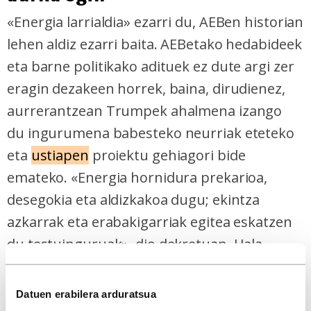
«Energia larrialdia» ezarri du, AEBen historian
lehen aldiz ezarri baita. AEBetako hedabideek
eta barne politikako adituek ez dute argi zer
eragin dezakeen horrek, baina, dirudienez,
aurrerantzean Trumpek ahalmena izango
du ingurumena babesteko neurriak eteteko
eta
ustiapen
proiektu gehiagori bide
emateko. «Energia hornidura prekarioa,
desegokia eta aldizkakoa dugu; ekintza
azkarrak eta erabakigarriak egitea eskatzen
du testuinguruak», dio dekretuan. Hala,
Alaskan (AEB) petrolioa eta gasa ustiatzeko
zulaketak baimentzea erabaki du
Datuen erabilera arduratsua
presidenteak.