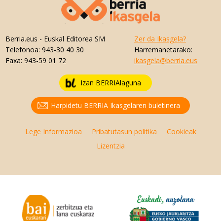
Berria.eus
- Euskal Editorea SM
Zer da Ikasgela?
Telefonoa:
943-30 40 30
Harremanetarako:
Faxa:
943-59 01 72
ikasgela@berria.eus
Izan BERRIAlaguna
Harpidetu BERRIA Ikasgelaren buletinera
Lege Informazioa
Pribatutasun politika
Cookieak
Lizentzia