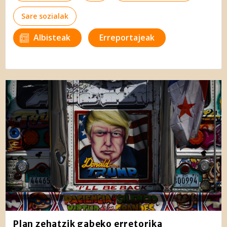
Sare sozialak
Albisteak
Erreportajeak
Plan zehatzik gabeko erretorika