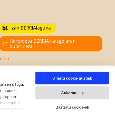
Izan BERRIAlaguna
Harpidetu BERRIA Ikasgelaren
buletinera
ntzia
Onartu cookie guztiak
satzen ditugu,
 eta eduki
Aukeratu
 garapena
ure onespena
Baztertu cookie-ak
cy triggerean