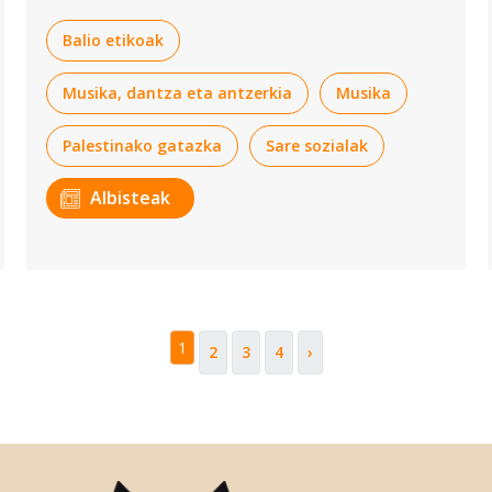
inguruan.
Balio etikoak
Musika, dantza eta antzerkia
Musika
Palestinako gatazka
Sare sozialak
Albisteak
1
2
3
4
›