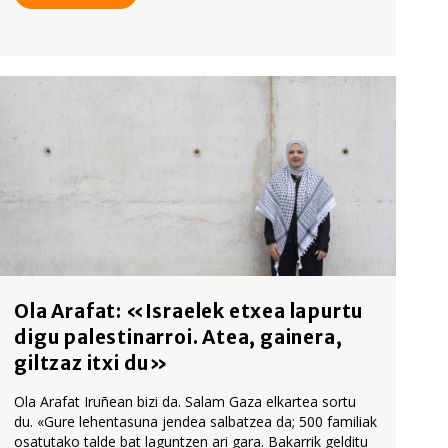
Ola Arafat: «Israelek etxea lapurtu
digu palestinarroi. Atea, gainera,
giltzaz itxi du»
Ola Arafat Iruñean bizi da. Salam Gaza elkartea sortu
du. «Gure lehentasuna jendea salbatzea da; 500 familiak
osatutako talde bat laguntzen ari gara. Bakarrik gelditu