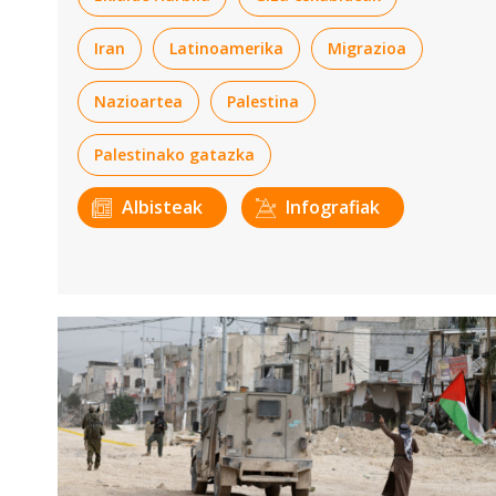
Iran
Latinoamerika
Migrazioa
Nazioartea
Palestina
Palestinako gatazka
Albisteak
Infografiak