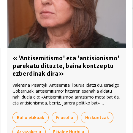
«'Antisemitismo' eta 'antisionismo'
parekatu dituzte, baina kontzeptu
ezberdinak dira»
Valentina Pisantyk 'Antisemita' liburua idatzi du. Israelgo
Gobernuak 'antisemitismo' hitzaren esanahia aldatu
nahi duela dio: «Antisemitismoa arrazismo mota bat da,
eta antisionismoa, berriz, jarrera politiko bat».
Balio etikoak
Filosofia
Hizkuntzak
Arrazakeria
Ekialde Hurbila