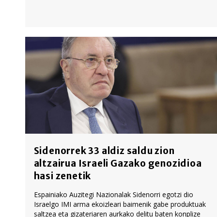
Sidenorrek 33 aldiz saldu zion
altzairua Israeli Gazako genozidioa
hasi zenetik
Espainiako Auzitegi Nazionalak Sidenorri egotzi dio
Israelgo IMI arma ekoizleari baimenik gabe produktuak
saltzea eta gizateriaren aurkako delitu baten konplize