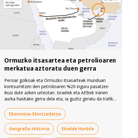
Ormuzko itsasartea eta petrolioaren
merkatua aztoratu duen gerra
Persiar golkoak eta Ormuzko itsasarteak munduan
kontsumitzen den petrolioaren %20 inguru pasatzen
ikusi dute azken urteotan. Israelek eta AEBek Iranen
aurka hasitako gerra dela eta, ia guztiz geratu da trafiko
hori. Artikulu honetan, gatazka horrek izandako
ondorioak azaltzen saiatu gara, zenbait gakoren bidez.
Ekonomia-Ekintzailetza
Geografia-Historia
Ekialde Hurbila