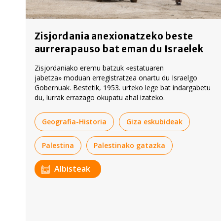
Zisjordania anexionatzeko beste
aurrerapauso bat eman du Israelek
Zisjordaniako eremu batzuk «estatuaren
jabetza» moduan erregistratzea onartu du Israelgo
Gobernuak. Bestetik, 1953. urteko lege bat indargabetu
du, lurrak errazago okupatu ahal izateko.
Geografia-Historia
Giza eskubideak
Palestina
Palestinako gatazka
Albisteak