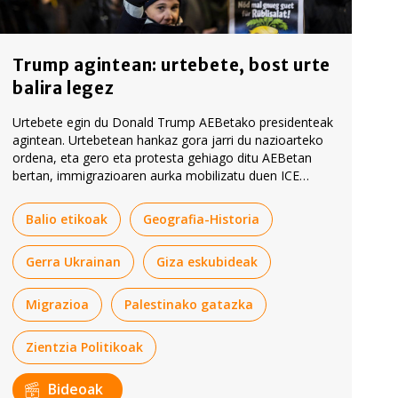
Trump agintean: urtebete, bost urte
balira legez
Urtebete egin du Donald Trump AEBetako presidenteak
agintean. Urtebetean hankaz gora jarri du nazioarteko
ordena, eta gero eta protesta gehiago ditu AEBetan
bertan, immigrazioaren aurka mobilizatu duen ICE
Poliziaren jarrera bortitzaren ondorioz.
Balio etikoak
Geografia-Historia
Gerra Ukrainan
Giza eskubideak
Migrazioa
Palestinako gatazka
Zientzia Politikoak
Bideoak