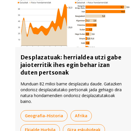
Desplazatuak: herrialdea utzi gabe
jaioterritik ihes egin behar izan
duten pertsonak
Munduan 82 milioi barne desplazatu daude. Gatazken
ondorioz desplazatutako pertsonak jada gehiago dira
natura hondamendien ondorioz desplazatutakoak
baino.
Geografia-Historia
Afrika
Ekialde Hurbila
Giza eskubideak