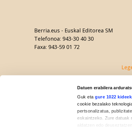
Berria.eus
- Euskal Editorea SM
Telefonoa:
943-30 40 30
Faxa:
943-59 01 72
Leg
Datuen erabilera ardurat
Guk eta
gure 1022 kideek
cookie bezalako teknologia
pertsonalizatua, publizita
eskaintzeko. Zure datuak 
aldatzen edo deuseztatzen