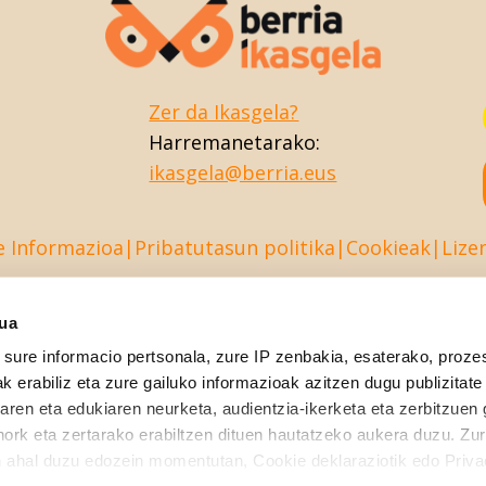
Zer da Ikasgela?
Harremanetarako:
ikasgela@berria.eus
e Informazioa
Pribatutasun politika
Cookieak
Lize
sua
sure informacio pertsonala, zure IP zenbakia, esaterako, proze
k erabiliz eta zure gailuko informazioak azitzen dugu publizitate
tearen eta edukiaren neurketa, audientzia-ikerketa eta zerbitzuen
nork eta zertarako erabiltzen dituen hautatzeko aukera duzu. Z
 ahal duzu edozein momentutan, Cookie deklaraziotik edo Priva