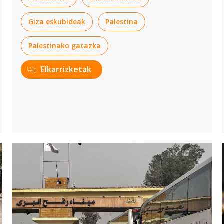
Giza eskubideak
Palestina
Palestinako gatazka
Elkarrizketak