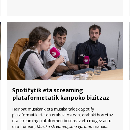
Spotifytik eta streaming
plataformetatik kanpoko bizitzaz
Hainbat musikarik eta musika taldek Spotify
plataformatik irtetea erabaki ostean, erabaki horretaz
eta streaming plataformen botereaz eta mugez aritu
dira Iruñean,
Musika streamingsmo garaian
mahai