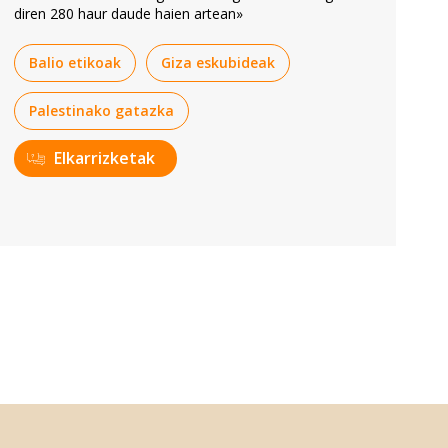
diren 280 haur daude haien artean»
Balio etikoak
Giza eskubideak
Palestinako gatazka
Elkarrizketak