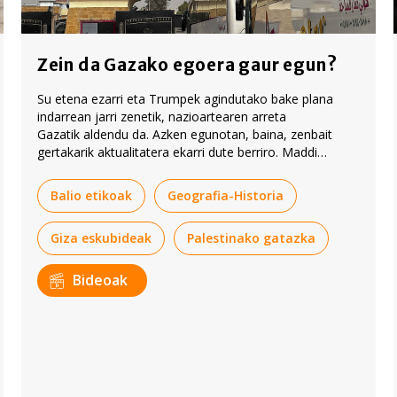
Zein da Gazako egoera gaur egun?
Su etena ezarri eta Trumpek agindutako bake plana
indarrean jarri zenetik, nazioartearen arreta
Gazatik aldendu da. Azken egunotan, baina, zenbait
gertakarik aktualitatera ekarri dute berriro. Maddi
Iztuetak bideo honetan azaldu du zer-nolakoa den
Gazako egoera gaur egun.
Balio etikoak
Geografia-Historia
Giza eskubideak
Palestinako gatazka
Bideoak