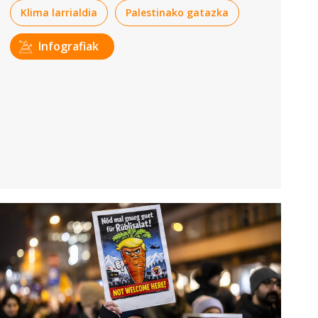
Klima larrialdia
Palestinako gatazka
Infografiak