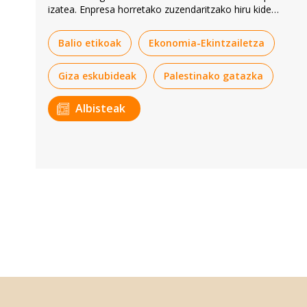
izatea. Enpresa horretako zuzendaritzako hiru kide
ikertzen ari dira.
Balio etikoak
Ekonomia-Ekintzailetza
Giza eskubideak
Palestinako gatazka
Albisteak