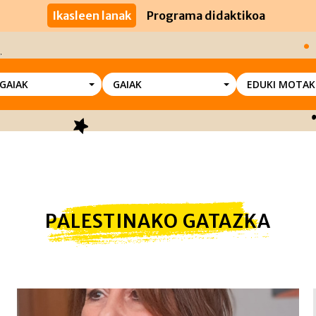
Ikasleen lanak
Programa didaktikoa
SGAIAK
GAIAK
EDUKI MOTAK
PALESTINAKO GATAZKA