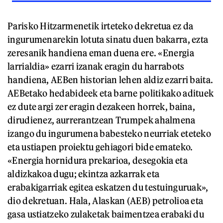
Parisko Hitzarmenetik irteteko dekretua ez da
ingurumenarekin lotuta sinatu duen bakarra, ezta
zeresanik handiena eman duena ere. «Energia
larrialdia» ezarri izanak eragin du harrabots
handiena, AEBen historian lehen aldiz ezarri baita.
AEBetako hedabideek eta barne politikako adituek
ez dute argi zer eragin dezakeen horrek, baina,
dirudienez, aurrerantzean Trumpek ahalmena
izango du ingurumena babesteko neurriak eteteko
eta ustiapen proiektu gehiagori bide emateko.
«Energia hornidura prekarioa, desegokia eta
aldizkakoa dugu; ekintza azkarrak eta
erabakigarriak egitea eskatzen du testuinguruak»,
dio dekretuan. Hala, Alaskan (AEB) petrolioa eta
gasa ustiatzeko zulaketak baimentzea erabaki du