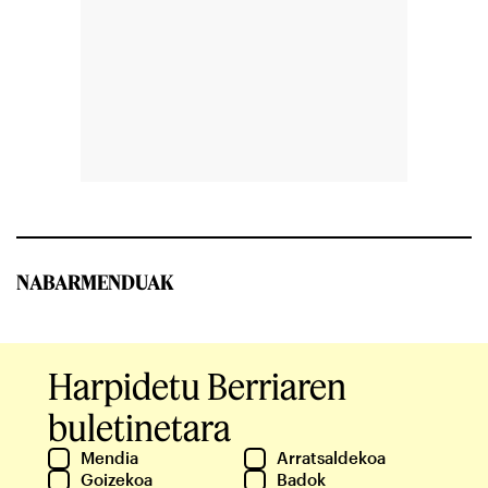
NABARMENDUAK
Harpidetu Berriaren
buletinetara
Mendia
Arratsaldekoa
Goizekoa
Badok