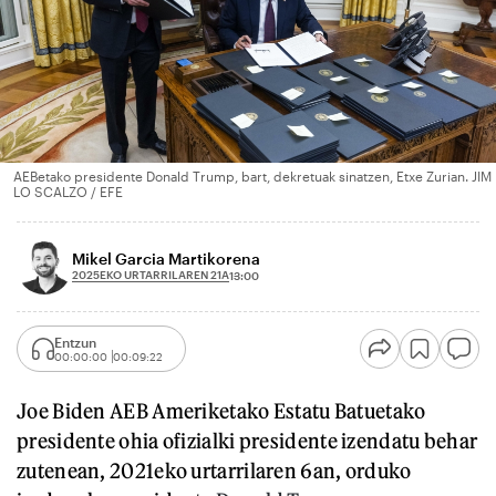
AEBetako presidente Donald Trump, bart, dekretuak sinatzen, Etxe Zurian. JIM
LO SCALZO / EFE
Mikel Garcia Martikorena
2025EKO URTARRILAREN 21A
13:00
Entzun
00:00:00
00:09:22
Joe Biden AEB Ameriketako Estatu Batuetako
presidente ohia ofizialki presidente izendatu behar
zutenean, 2021eko urtarrilaren 6an, orduko