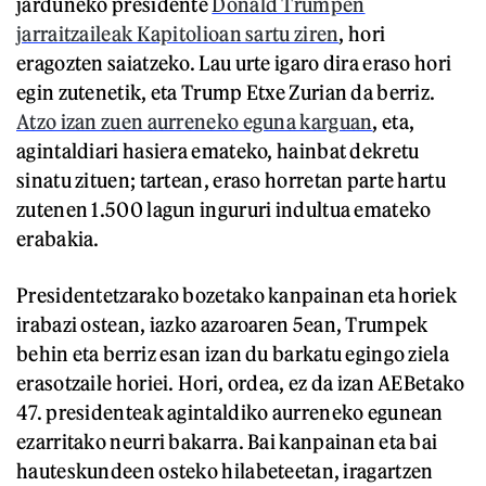
jarduneko presidente
Donald Trumpen
jarraitzaileak Kapitolioan sartu ziren
, hori
eragozten saiatzeko. Lau urte igaro dira eraso hori
egin zutenetik, eta Trump Etxe Zurian da berriz.
Atzo izan zuen aurreneko eguna karguan
, eta,
agintaldiari hasiera emateko, hainbat dekretu
sinatu zituen; tartean, eraso horretan parte hartu
zutenen 1.500 lagun ingururi indultua emateko
erabakia.
Presidentetzarako bozetako kanpainan eta horiek
irabazi ostean, iazko azaroaren 5ean, Trumpek
behin eta berriz esan izan du barkatu egingo ziela
erasotzaile horiei. Hori, ordea, ez da izan AEBetako
47. presidenteak agintaldiko aurreneko egunean
ezarritako neurri bakarra. Bai kanpainan eta bai
hauteskundeen osteko hilabeteetan, iragartzen