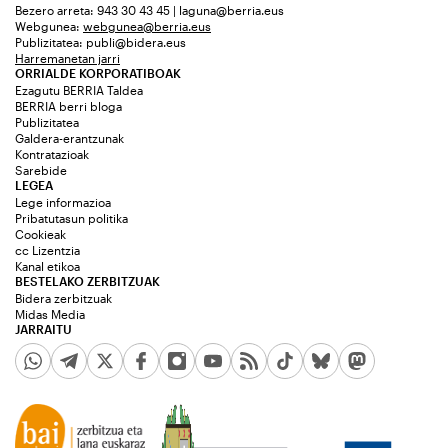
Bezero arreta: 943 30 43 45 | laguna@berria.eus
Webgunea:
webgunea@berria.eus
Publizitatea:
publi@bidera.eus
Harremanetan jarri
ORRIALDE KORPORATIBOAK
Ezagutu BERRIA Taldea
BERRIA berri bloga
Publizitatea
Galdera-erantzunak
Kontratazioak
Sarebide
LEGEA
Lege informazioa
Pribatutasun politika
Cookieak
cc Lizentzia
Kanal etikoa
BESTELAKO ZERBITZUAK
Bidera zerbitzuak
Midas Media
JARRAITU