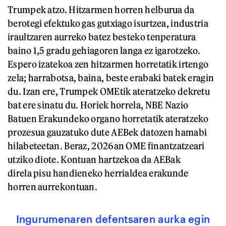
Trumpek atzo. Hitzarmen horren helburua da
berotegi efektuko gas gutxiago isurtzea, industria
iraultzaren aurreko batez besteko tenperatura
baino 1,5 gradu gehiagoren langa ez igarotzeko.
Espero izatekoa zen hitzarmen horretatik irtengo
zela; harrabotsa, baina, beste erabaki batek eragin
du. Izan ere, Trumpek OMEtik ateratzeko dekretu
bat ere sinatu du. Horiek horrela, NBE Nazio
Batuen Erakundeko organo horretatik ateratzeko
prozesua gauzatuko dute AEBek datozen hamabi
hilabeteetan. Beraz, 2026an OME finantzatzeari
utziko diote. Kontuan hartzekoa da AEBak
direla pisu handieneko herrialdea erakunde
horren aurrekontuan.
Ingurumenaren defentsaren aurka egin