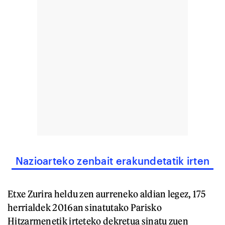
Nazioarteko zenbait erakundetatik irten
Etxe Zurira heldu zen aurreneko aldian legez, 175
herrialdek 2016an sinatutako Parisko
Hitzarmenetik irteteko dekretua sinatu zuen