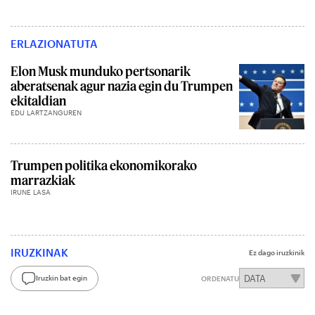
ERLAZIONATUTA
Elon Musk munduko pertsonarik
aberatsenak agur nazia egin du Trumpen
ekitaldian
EDU LARTZANGUREN
Trumpen politika ekonomikorako
marrazkiak
IRUNE LASA
IRUZKINAK
Ez dago iruzkinik
Iruzkin bat egin
ORDENATU