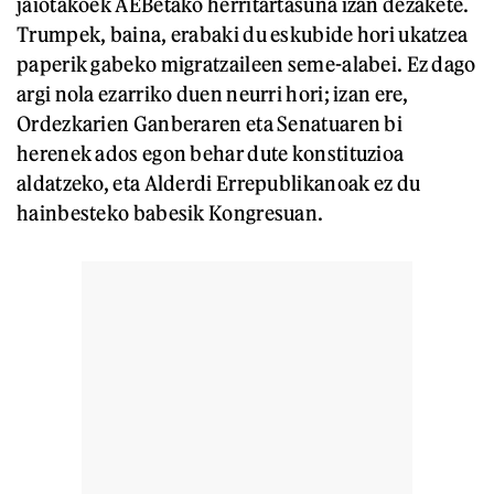
jaiotakoek AEBetako herritartasuna izan dezakete.
Trumpek, baina, erabaki du eskubide hori ukatzea
paperik gabeko migratzaileen seme-alabei. Ez dago
argi nola ezarriko duen neurri hori; izan ere,
Ordezkarien Ganberaren eta Senatuaren bi
herenek ados egon behar dute konstituzioa
aldatzeko, eta Alderdi Errepublikanoak ez du
hainbesteko babesik Kongresuan.