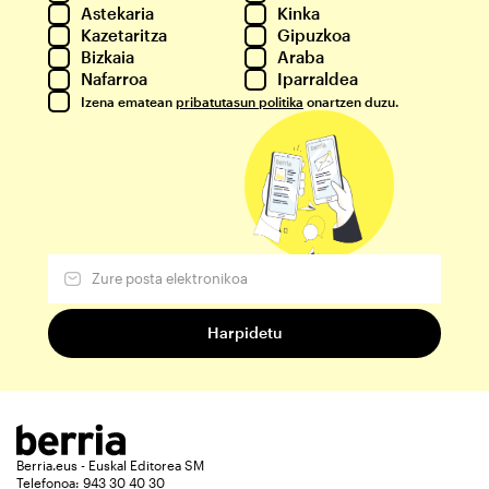
Astekaria
Kinka
Kazetaritza
Gipuzkoa
Bizkaia
Araba
Nafarroa
Iparraldea
Izena ematean
pribatutasun politika
onartzen duzu.
Berria.eus - Euskal Editorea SM
Telefonoa: 943 30 40 30