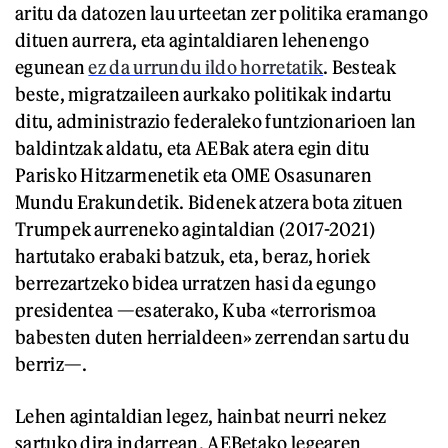
aritu da datozen lau urteetan zer politika eramango
dituen aurrera, eta agintaldiaren lehenengo
egunean
ez da urrundu ildo horretatik
. Besteak
beste, migratzaileen aurkako politikak indartu
ditu, administrazio federaleko funtzionarioen lan
baldintzak aldatu, eta AEBak atera egin ditu
Parisko Hitzarmenetik eta OME Osasunaren
Mundu Erakundetik. Bidenek atzera bota zituen
Trumpek aurreneko agintaldian (2017-2021)
hartutako erabaki batzuk, eta, beraz, horiek
berrezartzeko bidea urratzen hasi da egungo
presidentea —esaterako, Kuba «terrorismoa
babesten duten herrialdeen» zerrendan sartu du
berriz—.
Lehen agintaldian legez, hainbat neurri nekez
sartuko dira indarrean, AEBetako legearen