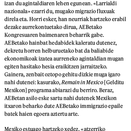
izan du agintaldiaren lehen egunean. «Larrialdi
nazionala» ezarri du, mugako migrazio fluxuak
direla eta. Horri esker, han neurriak hartzeko erabil
dezake aurrekontuetako dirua, AEBetako
Kongresuaren baimenaren beharrik gabe.
AEBetako hainbat hedabidek kaleratu dutenez,
dekretu horren helburuetako bat da baliabide
ekonomikoak izatea aurreneko agintaldian mugan
egiten hasitako hesia eraikitzen jarraitzeko.
Gainera, zenbait oztopo gehitu dizkie muga igaro
nahi dutenei: kasurako,
Remain in Mexico
[Gelditu
Mexikon] programa abiarazi du berriro. Beraz,
AEBetan asilo eske sartu nahi dutenek Mexikon
itxaron beharko dute AEBetako immigrazio epaile
batek haien egoera aztertu arte.
Mexiko estuago hartzeko xedez, «atzerriko