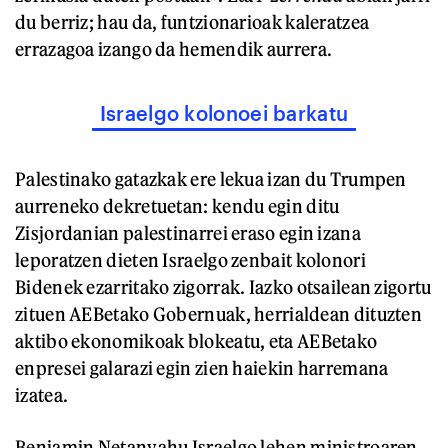
du berriz; hau da, funtzionarioak kaleratzea
errazagoa izango da hemendik aurrera.
Israelgo kolonoei barkatu
Palestinako gatazkak ere lekua izan du Trumpen
aurreneko dekretuetan: kendu egin ditu
Zisjordanian palestinarrei eraso egin izana
leporatzen dieten Israelgo zenbait kolonori
Bidenek ezarritako zigorrak. Iazko otsailean zigortu
zituen AEBetako Gobernuak, herrialdean dituzten
aktibo ekonomikoak blokeatu, eta AEBetako
enpresei galarazi egin zien haiekin harremana
izatea.
Benjamin Netanyahu Israelgo lehen ministroaren