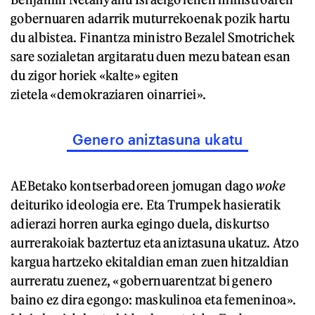
gobernuaren adarrik muturrekoenak pozik hartu
du albistea. Finantza ministro Bezalel Smotrichek
sare sozialetan argitaratu duen mezu batean esan
du zigor horiek «kalte» egiten
zietela «demokraziaren oinarriei».
Genero aniztasuna ukatu
AEBetako kontserbadoreen jomugan dago
woke
deituriko ideologia ere. Eta Trumpek hasieratik
adierazi horren aurka egingo duela, diskurtso
aurrerakoiak baztertuz eta aniztasuna ukatuz. Atzo
kargua hartzeko ekitaldian eman zuen hitzaldian
aurreratu zuenez, «gobernuarentzat bi genero
baino ez dira egongo: maskulinoa eta femeninoa».