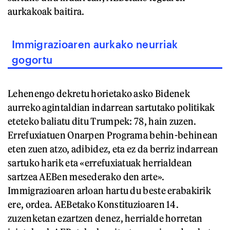
aurkakoak baitira.
Immigrazioaren aurkako neurriak
gogortu
Lehenengo dekretu horietako asko Bidenek
aurreko agintaldian indarrean sartutako politikak
eteteko baliatu ditu Trumpek: 78, hain zuzen.
Errefuxiatuen Onarpen Programa behin-behinean
eten zuen atzo, adibidez, eta ez da berriz indarrean
sartuko harik eta «errefuxiatuak herrialdean
sartzea AEBen mesederako den arte».
Immigrazioaren arloan hartu du beste erabakirik
ere, ordea. AEBetako Konstituzioaren 14.
zuzenketan ezartzen denez, herrialde horretan