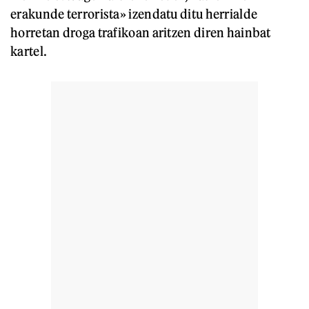
erakunde terrorista» izendatu ditu herrialde
horretan droga trafikoan aritzen diren hainbat
kartel.