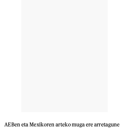
AEBen eta Mexikoren arteko muga ere arretagune