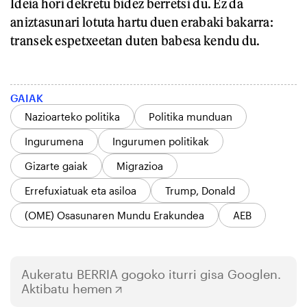
Ideia hori dekretu bidez berretsi du. Ez da
aniztasunari lotuta hartu duen erabaki bakarra:
transek espetxeetan duten babesa kendu du.
GAIAK
Nazioarteko politika
Politika munduan
Ingurumena
Ingurumen politikak
Gizarte gaiak
Migrazioa
Errefuxiatuak eta asiloa
Trump, Donald
(OME) Osasunaren Mundu Erakundea
AEB
Aukeratu
BERRIA
gogoko iturri gisa Googlen.
Aktibatu hemen