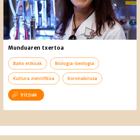
Munduaren txertoa
Balio etikoak
Biologia-Geologia
Kultura zientifikoa
Koronabirusa
Iritziak