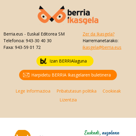
Berria.eus
- Euskal Editorea SM
Zer da Ikasgela?
Telefonoa:
943-30 40 30
Harremanetarako:
Faxa:
943-59 01 72
ikasgela@berria.eus
Izan BERRIAlaguna
Harpidetu BERRIA Ikasgelaren buletinera
Lege Informazioa
Pribatutasun politika
Cookieak
Lizentzia