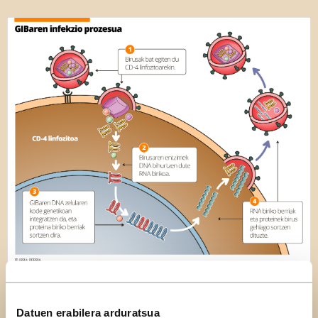
GIB birusa, hiesaren eragilea
Datuen erabilera arduratsua
Biologia-Geologia
Kultura zientifikoa