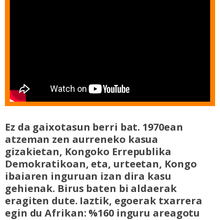
Ez da gaixotasun berri bat. 1970ean
atzeman zen aurreneko kasua
gizakietan, Kongoko Errepublika
Demokratikoan, eta, urteetan, Kongo
ibaiaren inguruan izan dira kasu
gehienak. Birus baten bi aldaerak
eragiten dute. Iaztik, egoerak txarrera
egin du Afrikan: %160 inguru areagotu