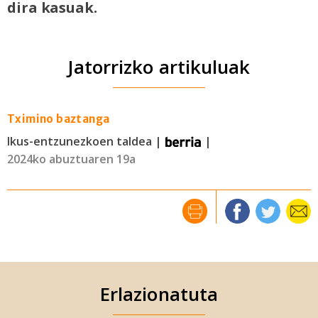
dira kasuak.
Jatorrizko artikuluak
Tximino baztanga
Ikus-entzunezkoen taldea |
|
2024ko abuztuaren 19a
Erlazionatuta