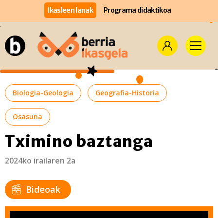
Ikasleen lanak
Programa didaktikoa
Biologia-Geologia
Geografia-Historia
Osasuna
Tximino baztanga
2024ko irailaren 2a
Bideoak