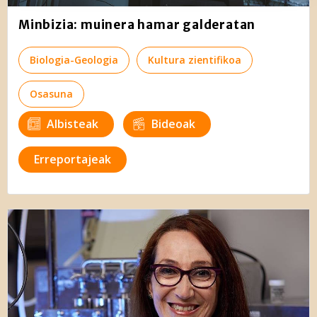
and set your preferences in the
details section
.
Minbizia: muinera hamar galderatan
Webgune honek cookie propioak eta hirugarrenen cookie-
Biologia-Geologia
Kultura zientifikoa
fitxategiak erabiltzen ditu. Zure esperientzia eta
zerbitzuak hobetzeko asmoz, cookie teknologiaz
Osasuna
baliatzen gara. Ohar hau onartuz gero, teknologia hori
erabiltzeko baimen esplizitua ematen diguzu.
Gehiago
Albisteak
Bideoak
irakurri
Erreportajeak