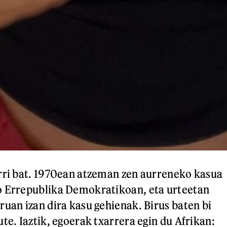
rri bat. 1970ean atzeman zen aurreneko kasua
o Errepublika Demokratikoan, eta urteetan
ruan izan dira kasu gehienak. Birus baten bi
te. Iaztik, egoerak txarrera egin du Afrikan: