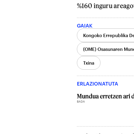
%160 inguru areago
GAIAK
Kongoko Errepublika D
(OME) Osasunaren Mun
Txina
ERLAZIONATUTA
Mundua erretzen ari 
BADA