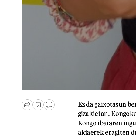
Ez da gaixotasun be
gizakietan, Kongok
Kongo ibaiaren ingu
aldaerek eragiten du