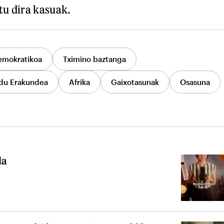
tu dira kasuak.
emokratikoa
Tximino baztanga
du Erakundea
Afrika
Gaixotasunak
Osasuna
da