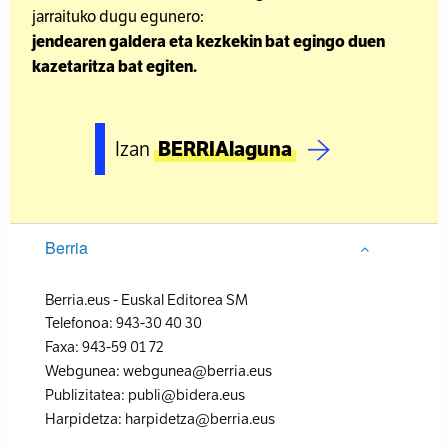
jarraituko dugu egunero:
jendearen galdera eta kezkekin bat egingo duen
kazetaritza bat egiten.
Izan
BERRIAlaguna
Berria
Berria.eus
-
Euskal Editorea SM
Telefonoa:
943-30 40 30
Faxa:
943-59 01 72
Webgunea:
webgunea@berria.eus
Publizitatea:
publi@bidera.eus
Harpidetza:
harpidetza@berria.eus