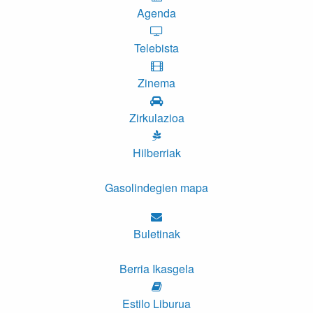
Agenda
Telebista
Zinema
Zirkulazioa
Hilberriak
Gasolindegien mapa
Buletinak
Berria Ikasgela
Estilo Liburua