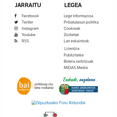
JARRAITU
LEGEA
Facebook
Lege Informazioa
Twitter
Pribatutasun politika
Instagram
Cookieak
Youtube
Zozketak
RSS
Lan eskaintzak
Lizentzia
Publizitatea
Bidera zerbitzuak
MIDAS Media