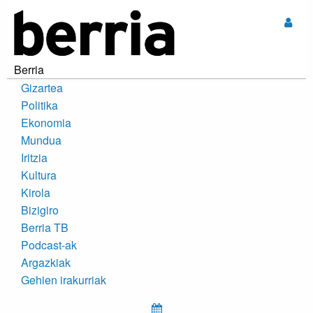
Sar
Berria
Gizartea
Politika
Ekonomia
Mundua
Iritzia
Kultura
Kirola
Bizigiro
Berria TB
Podcast-ak
Argazkiak
Gehien irakurriak