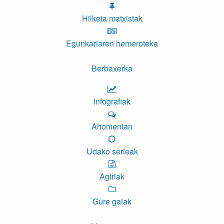
Hilketa matxistak
Egunkariaren hemeroteka
Berbaxerka
Infografiak
Ahomentan
Udako serieak
Agiriak
Gure gaiak