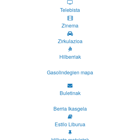
Telebista
Zinema
Zirkulazioa
Hilberriak
Gasolindegien mapa
Buletinak
Berria Ikasgela
Estilo Liburua
Hilketa matxistak