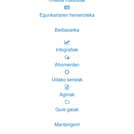
Egunkariaren hemeroteka
Berbaxerka
Infografiak
Ahomentan
Udako serieak
Agiriak
Gure gaiak
Mantangorri