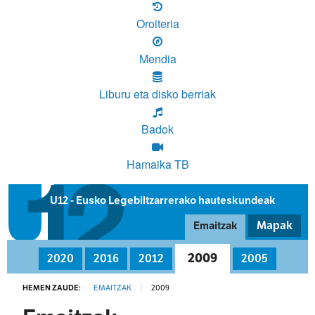
Oroiteria
Mendia
Liburu eta disko berriak
Badok
Hamaika TB
U12 - Eusko Legebiltzarrerako hauteskundeak
Mapak
Emaitzak
2009
2020
2016
2012
2005
HEMEN ZAUDE:
EMAITZAK
2009