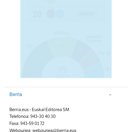
Berria
Berria.eus
-
Euskal Editorea SM
Telefonoa:
943-30 40 30
Faxa:
943-59 01 72
Webgunea:
webgunea@berria.eus