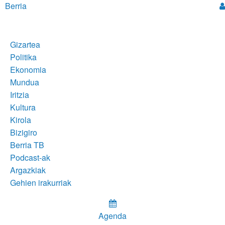
Berria
Gizartea
Politika
Ekonomia
Mundua
Iritzia
Kultura
Kirola
Bizigiro
Berria TB
Podcast-ak
Argazkiak
Gehien irakurriak
Agenda