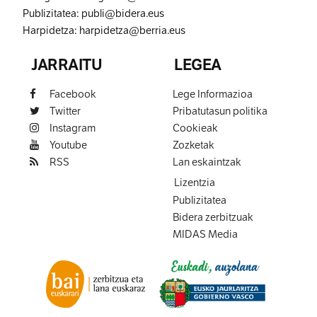
Publizitatea:
publi@bidera.eus
Harpidetza:
harpidetza@berria.eus
JARRAITU
LEGEA
Facebook
Lege Informazioa
Twitter
Pribatutasun politika
Instagram
Cookieak
Youtube
Zozketak
RSS
Lan eskaintzak
Lizentzia
Publizitatea
Bidera zerbitzuak
MIDAS Media