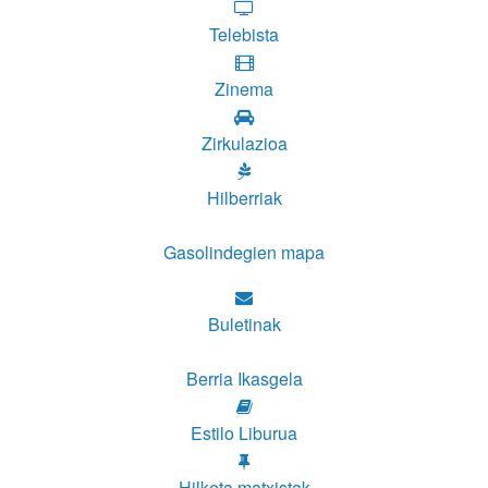
Telebista
Zinema
Zirkulazioa
Hilberriak
Gasolindegien mapa
Buletinak
Berria Ikasgela
Estilo Liburua
Hilketa matxistak