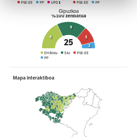
PSE-EE
PP
UPD
1
PSE-EE
PP
Webgune honek cookie propioak eta hirugarrenen cookie-
Gipuzkoa
%100 zenbatua
fitxategiak erabiltzen ditu. Zure esperientzia eta
zerbitzuak hobetzeko asmoz, cookie teknologiaz
9
baliatzen gara. Ohar hau onartuz gero, teknologia hori
9
5
erabiltzeko baimen esplizitua ematen diguzu.
Gehiago
25
irakurri
2
EH Bildu
EAJ
PSE-EE
PP
Mapa interaktiboa