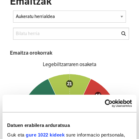
Emaitzak
Emaitza orokorrak
Legebiltzarraren osaketa
21
16
27
75
10
Datuen erabilera arduratsua
EAJ
EH Bildu
PSE-EE
PP
UPD
1
Guk eta
gure 1022 kideek
sure informacio pertsonala,
Gehien bozkatutako alderdiak