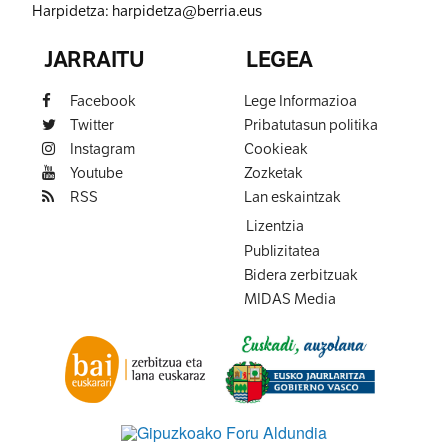
Harpidetza:
harpidetza@berria.eus
JARRAITU
LEGEA
Facebook
Lege Informazioa
Twitter
Pribatutasun politika
Instagram
Cookieak
Youtube
Zozketak
RSS
Lan eskaintzak
Lizentzia
Publizitatea
Bidera zerbitzuak
MIDAS Media