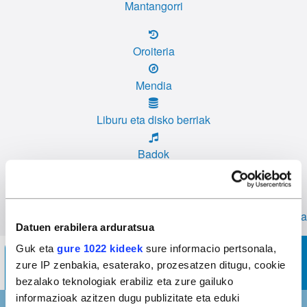
Mantangorri
Oroiteria
Mendia
Liburu eta disko berriak
Badok
Hamaika TB
Larunbata,
2026ko abuztuak 8
Izan BERRIAlaguna
Datuen erabilera arduratsua
Guk eta
gure 1022 kideek
sure informacio pertsonala,
Udal eta foru hauteskundeak - M28
zure IP zenbakia, esaterako, prozesatzen ditugu, cookie
Emaitzak
Mapa
bezalako teknologiak erabiliz eta zure gailuko
informazioak azitzen dugu publizitate eta eduki