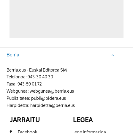
Berria
Berria.eus
-
Euskal Editorea SM
Telefonoa:
943-30 40 30
Faxa:
943-59 01 72
Webgunea:
webgunea@berria.eus
Publizitatea:
publi@bidera.eus
Harpidetza:
harpidetza@berria.eus
JARRAITU
LEGEA
Facebook
Lege Informazioa