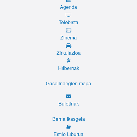
Agenda
Telebista
Zinema
Zirkulazioa
Hilberriak
Gasolindegien mapa
Buletinak
Berria Ikasgela
Estilo Liburua