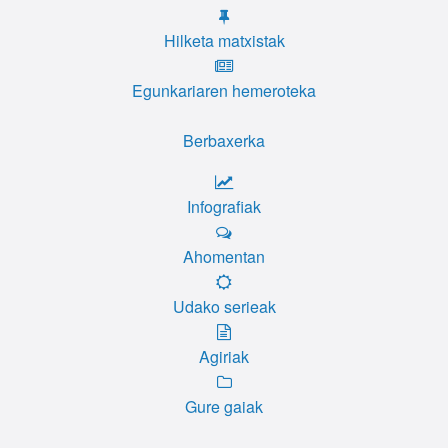
Hilketa matxistak
Egunkariaren hemeroteka
Berbaxerka
Infografiak
Ahomentan
Udako serieak
Agiriak
Gure gaiak