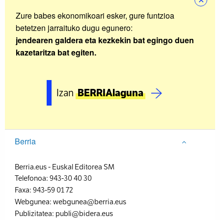
Zure babes ekonomikoari esker, gure funtzioa
betetzen jarraituko dugu egunero:
jendearen galdera eta kezkekin bat egingo duen
kazetaritza bat egiten.
Izan
BERRIAlaguna
Berria
Berria.eus
-
Euskal Editorea SM
Telefonoa:
943-30 40 30
Faxa:
943-59 01 72
Webgunea:
webgunea@berria.eus
Publizitatea:
publi@bidera.eus