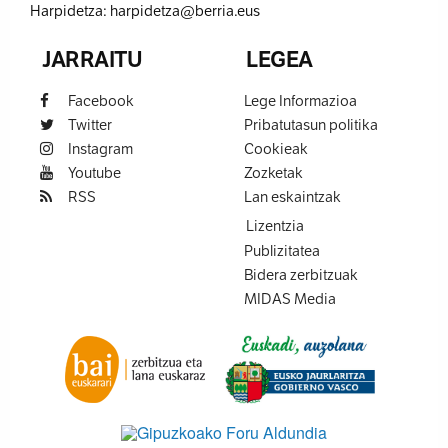
Harpidetza:
harpidetza@berria.eus
JARRAITU
LEGEA
Facebook
Lege Informazioa
Twitter
Pribatutasun politika
Instagram
Cookieak
Youtube
Zozketak
RSS
Lan eskaintzak
Lizentzia
Publizitatea
Bidera zerbitzuak
MIDAS Media