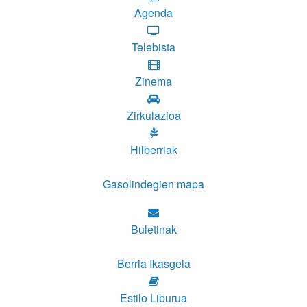
Agenda
Telebista
Zinema
Zirkulazioa
Hilberriak
Gasolindegien mapa
Buletinak
Berria Ikasgela
Estilo Liburua