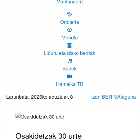
Mantangorri
Oroiteria
Mendia
Liburu eta disko berriak
Badok
Hamaika TB
Larunbata,
2026ko abuztuak 8
Izan BERRIAlaguna
Osakidetzak 30 urte