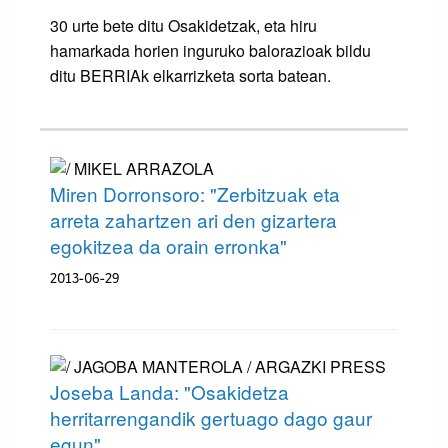
30 urte bete ditu Osakidetzak, eta hiru
hamarkada horien inguruko balorazioak bildu
ditu BERRIAk elkarrizketa sorta batean.
Miren Dorronsoro: "Zerbitzuak eta
arreta zahartzen ari den gizartera
egokitzea da orain erronka"
2013-06-29
Joseba Landa: "Osakidetza
herritarrengandik gertuago dago gaur
egun"