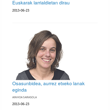
Euskarak larrialdietan dirau
2013-06-23
Osasunbidea, aurrez etxeko lanak
eginda
AINHOA SARASOLA
2013-06-23