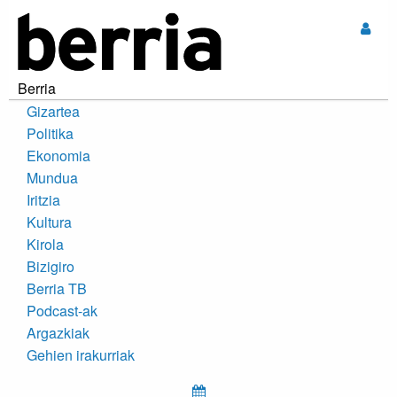
Sar
Berria
Gizartea
Politika
Ekonomia
Mundua
Iritzia
Kultura
Kirola
Bizigiro
Berria TB
Podcast-ak
Argazkiak
Gehien irakurriak