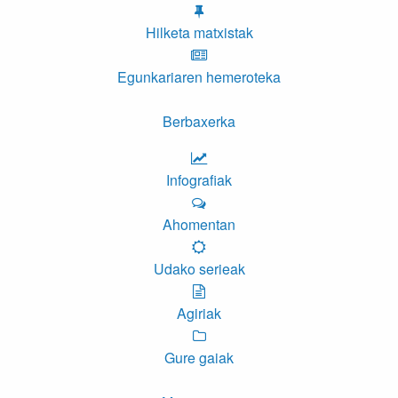
Hilketa matxistak
Egunkariaren hemeroteka
Berbaxerka
Infografiak
Ahomentan
Udako serieak
Agiriak
Gure gaiak