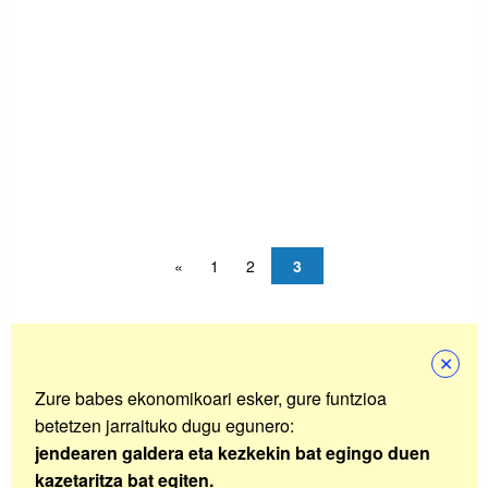
«
1
2
3
✕
Zure babes ekonomikoari esker, gure funtzioa
betetzen jarraituko dugu egunero:
jendearen galdera eta kezkekin bat egingo duen
kazetaritza bat egiten.