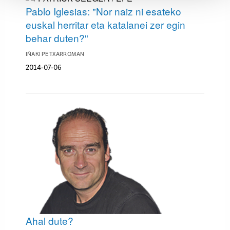
fitxategiak erabiltzen ditu. Zure esperientzia eta
Pablo Iglesias: "Nor naiz ni esateko
zerbitzuak hobetzeko asmoz, cookie teknologiaz
euskal herritar eta katalanei zer egin
baliatzen gara. Ohar hau onartuz gero, teknologia hori
behar duten?"
erabiltzeko baimen esplizitua ematen diguzu.
Gehiago
irakurri
IÑAKI PETXARROMAN
2014-07-06
Ahal dute?