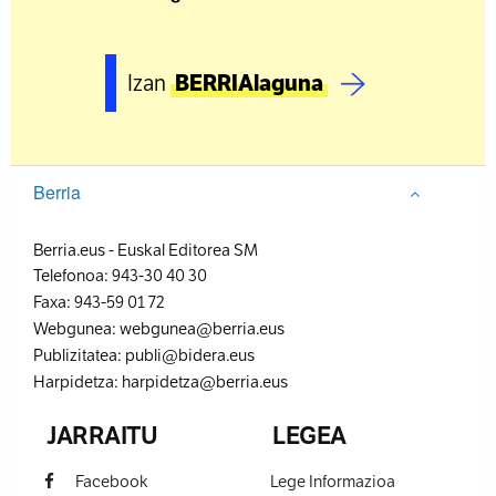
Izan
BERRIAlaguna
Berria
Berria.eus
-
Euskal Editorea SM
Telefonoa:
943-30 40 30
Faxa:
943-59 01 72
Webgunea:
webgunea@berria.eus
Publizitatea:
publi@bidera.eus
Harpidetza:
harpidetza@berria.eus
JARRAITU
LEGEA
Facebook
Lege Informazioa