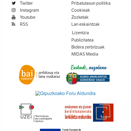
Twitter
Pribatutasun politika
Instagram
Cookieak
Youtube
Zozketak
RSS
Lan eskaintzak
Lizentzia
Publizitatea
Bidera zerbitzuak
MIDAS Media