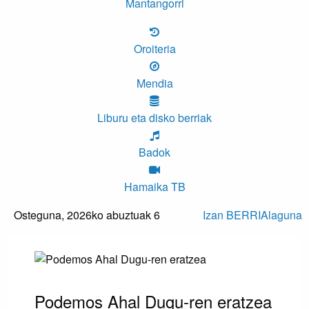
Mantangorri
Oroiteria
Mendia
Liburu eta disko berriak
Badok
Hamaika TB
Osteguna,
2026ko abuztuak 6
Izan BERRIAlaguna
Podemos Ahal Dugu-ren eratzea