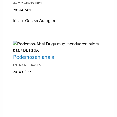
GAIZKA ARANGUREN
2014-07-01
Iritzia: Gaizka Aranguren
Podemosen ahala
ENEKOITZ ESNAOLA
2014-05-27