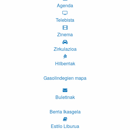
Agenda
Telebista
Zinema
Zirkulazioa
Hilberriak
Gasolindegien mapa
Buletinak
Berria Ikasgela
Estilo Liburua