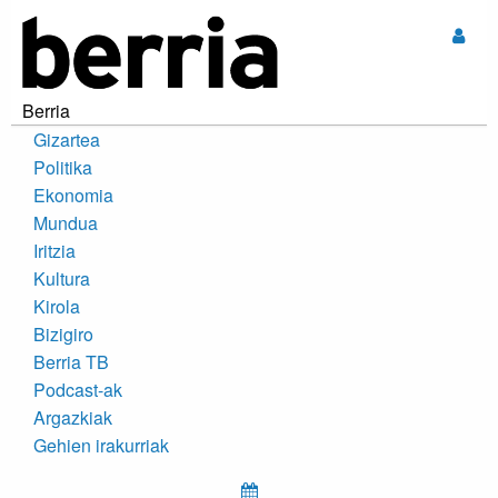
Sar
Berria
Gizartea
Politika
Ekonomia
Mundua
Iritzia
Kultura
Kirola
Bizigiro
Berria TB
Podcast-ak
Argazkiak
Gehien irakurriak