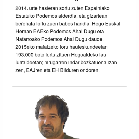
2014. urte hasieran sortu zuten Espainiako
Estatuko Podemos alderdia, eta gizartean
berehala lortu zuen babes handia. Hego Euskal
Herrian EAEko Podemos Ahal Dugu eta
Nafarroako Podemos Ahal Dugu daude.
2015eko maiatzeko foru hauteskundeetan
193.000 boto lortu zituen Hegoaldeko lau
lurraldeetan; hirugarren indar bozkatuena izan
zen, EAJren eta EH Bilduren ondoren.