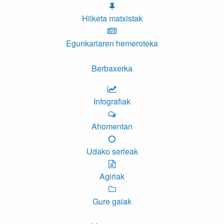
Hilketa matxistak
Egunkariaren hemeroteka
Berbaxerka
Infografiak
Ahomentan
Udako serieak
Agiriak
Gure gaiak