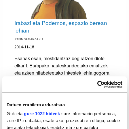
Irabazi eta Podemos, espazio berean
lehian
JOKIN SAGARZAZU
2014-11-18
Esanak esan, mesfidantzaz begiratzen diote
elkarri. Europako hauteskundeetako emaitzek
eta azken hilabeteetako inkestek lehia gogorra
aurreikusten dute "bosgarren espazioko"
alderdien artean.
Datuen erabilera arduratsua
Guk eta
gure 1022 kideek
sure informacio pertsonala,
zure IP zenbakia, esaterako, prozesatzen ditugu, cookie
bezalako teknologiak erabiliz eta zure gailuko