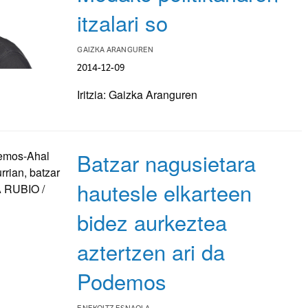
itzalari so
GAIZKA ARANGUREN
2014-12-09
Iritzia: Gaizka Aranguren
Batzar nagusietara
hautesle elkarteen
bidez aurkeztea
aztertzen ari da
Podemos