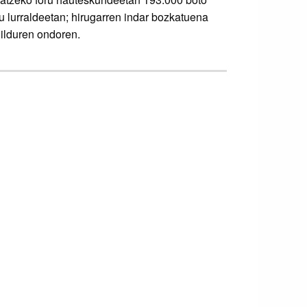
u lurraldeetan; hirugarren indar bozkatuena
ilduren ondoren.