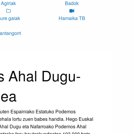
Agiriak
Badok
ure gaiak
Hamaika TB
antangorri
 Ahal Dugu-
zea
 zuten Espainiako Estatuko Podemos
erehala lortu zuen babes handia. Hego Euskal
hal Dugu eta Nafarroako Podemos Ahal
tzeko foru hauteskundeetan 193.000 boto