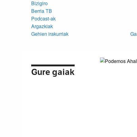
Bizigiro
Berria TB
Podcast-ak
Argazkiak
Gehien irakurriak
Ga
Gure gaiak