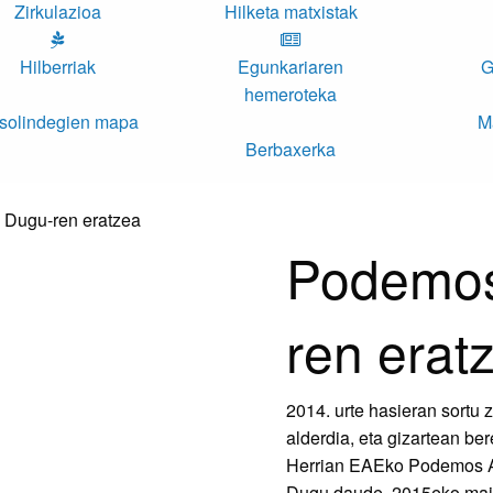
Zirkulazioa
Hilketa matxistak
Hilberriak
Egunkariaren
G
hemeroteka
solindegien mapa
M
Berbaxerka
Podemos
ren erat
2014. urte hasieran sortu
alderdia, eta gizartean b
Herrian EAEko Podemos A
Dugu daude. 2015eko maia