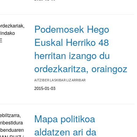
Podemosek Hego
Euskal Herriko 48
herritan izango du
ordezkaritza, oraingoz
AITZIBER LASKIBAR LIZARRIBAR
2015-01-03
Mapa politikoa
aldatzen ari da