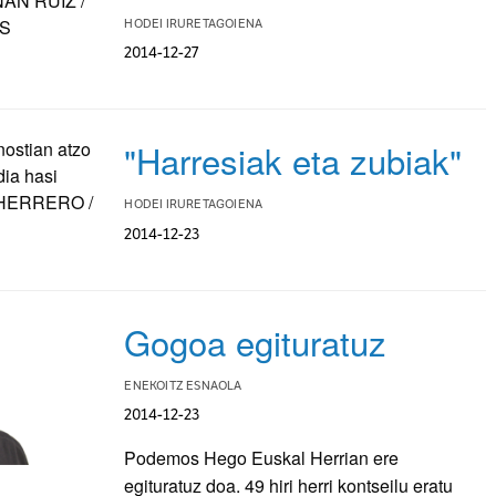
HODEI IRURETAGOIENA
2014-12-27
"Harresiak eta zubiak"
HODEI IRURETAGOIENA
2014-12-23
Gogoa egituratuz
ENEKOITZ ESNAOLA
2014-12-23
Podemos Hego Euskal Herrian ere
egituratuz doa. 49 hiri herri kontseilu eratu