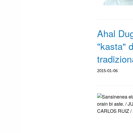
Ahal Dug
"kasta" 
tradizion
2015-01-06