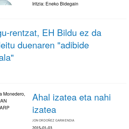
Iritzia: Eneko Bidegain
u-rentzat, EH Bildu ez da
deitu duenaren "adibide
ala"
Ahal izatea eta nahi
izatea
JON ORDOÑEZ GARMENDIA
2015-01-03