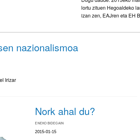
lortu zituen Hegoaldeko la
izan zen, EAJren eta EH B
en nazionalismoa
l Irizar
Nork ahal du?
ENEKO BIDEGAIN
2015-01-15