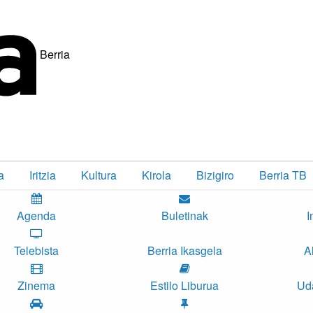
Berria
a
Iritzia
Kultura
Kirola
Bizigiro
Berria TB
Agenda
Buletinak
I
Telebista
Berria Ikasgela
A
Zinema
Estilo Liburua
Ud