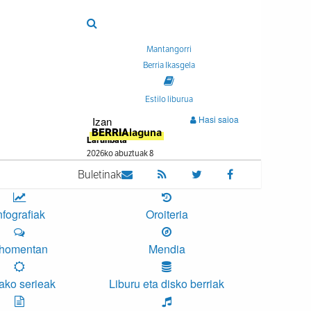
Mantangorri
Berria Ikasgela
Estilo liburua
Hasi saioa
Izan
BERRIA
laguna
Larunbata
2026ko abuztuak 8
Buletinak
nfografiak
Oroiteria
homentan
Mendia
ako serieak
Liburu eta disko berriak