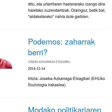
ditu, eta urtarrilaren hasierarako izango dira
haietako zuzendaritzak. Oraingoz, batik bat,
"aldaketarako" nahia dute garbien.
Podemos: zaharrak
berri?
JOSEBA AZKARRAGA ETXAGIBEL
2014-12-14
Iritzia: Joseba Azkarraga-Etxagibel (EHUko
Soziologia irakaslea)
Modako politikariaren