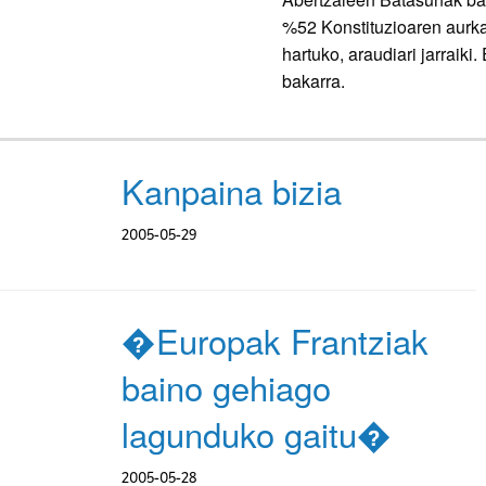
%52 Konstituzioaren aurka 
hartuko, araudiari jarraik
bakarra.
Kanpaina bizia
2005-05-29
�Europak Frantziak
baino gehiago
lagunduko gaitu�
2005-05-28