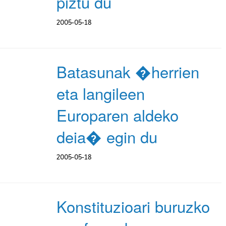
piztu du
2005-05-18
Batasunak �herrien
eta langileen
Europaren aldeko
deia� egin du
2005-05-18
Konstituzioari buruzko