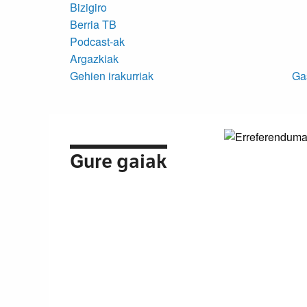
Bizigiro
Berria TB
Podcast-ak
Argazkiak
Gehien irakurriak
Ga
Gure gaiak