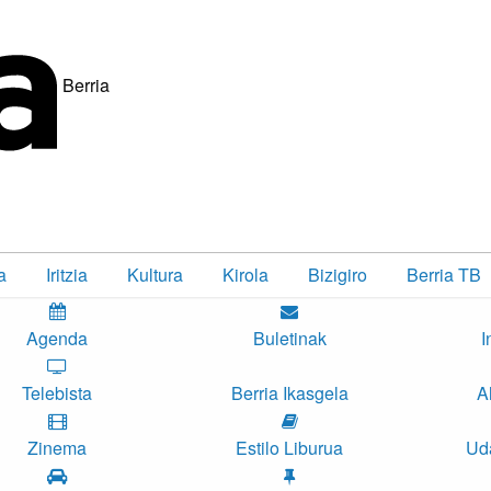
Berria
a
Iritzia
Kultura
Kirola
Bizigiro
Berria TB
Agenda
Buletinak
I
Telebista
Berria Ikasgela
A
Zinema
Estilo Liburua
Ud