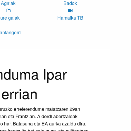
Agiriak
Badok
ure gaiak
Hamaika TB
antangorri
nduma Ipar
errian
buruzko erreferenduma maiatzaren 29an
ian eta Frantzian. Alderdi abertzaleak
o har. Batasuna eta EA aurka azaldu dira.
ne kontsulta bat egin zuen, eta militanteen