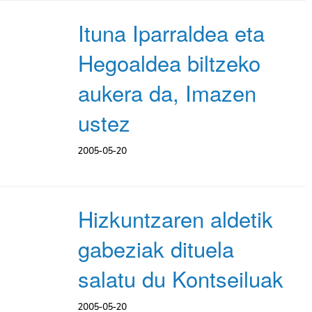
Ituna Iparraldea eta
Hegoaldea biltzeko
aukera da, Imazen
ustez
2005-05-20
Hizkuntzaren aldetik
gabeziak dituela
salatu du Kontseiluak
2005-05-20