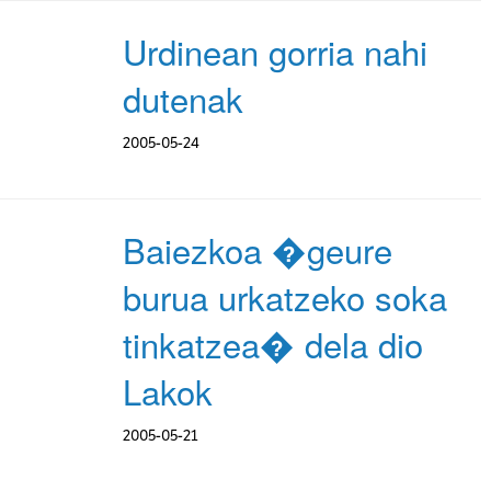
Urdinean gorria nahi
dutenak
2005-05-24
Baiezkoa �geure
burua urkatzeko soka
tinkatzea� dela dio
Lakok
2005-05-21