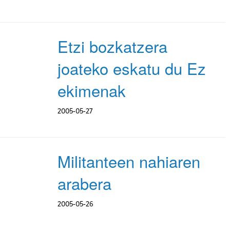
Etzi bozkatzera
joateko eskatu du Ez
ekimenak
2005-05-27
Militanteen nahiaren
arabera
2005-05-26