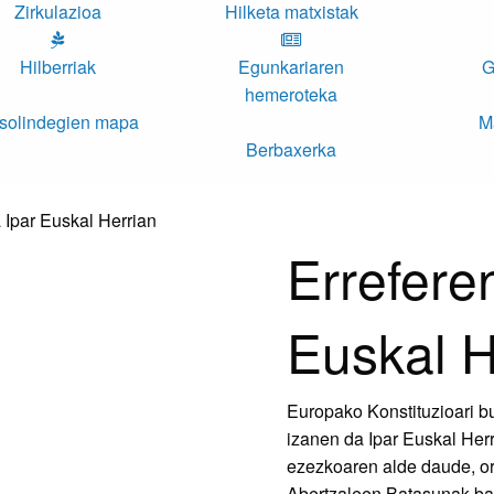
Zirkulazioa
Hilketa matxistak
Hilberriak
Egunkariaren
G
hemeroteka
solindegien mapa
M
Berbaxerka
Errefere
Euskal H
Europako Konstituzioari 
izanen da Ipar Euskal Herr
ezezkoaren alde daude, or
Abertzaleen Batasunak bar