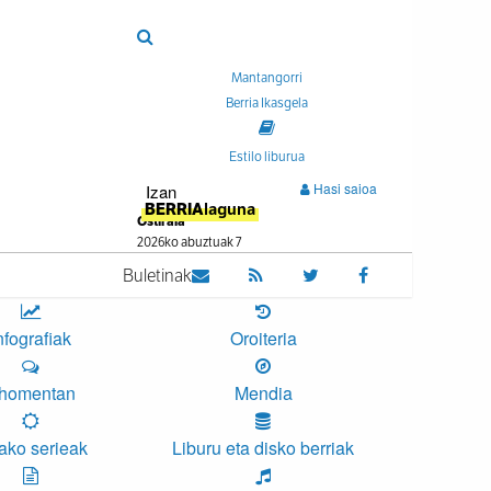
Mantangorri
Berria Ikasgela
Estilo liburua
Hasi saioa
Izan
BERRIA
laguna
Ostirala
2026ko abuztuak 7
Buletinak
nfografiak
Oroiteria
homentan
Mendia
ako serieak
Liburu eta disko berriak