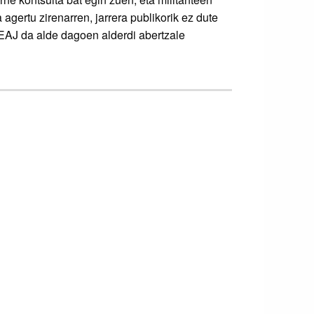
agertu zirenarren, jarrera publikorik ez dute
i. EAJ da alde dagoen alderdi abertzale