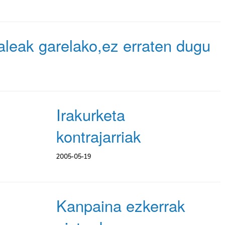
leak garelako,ez erraten dugu
Irakurketa
kontrajarriak
2005-05-19
Kanpaina ezkerrak