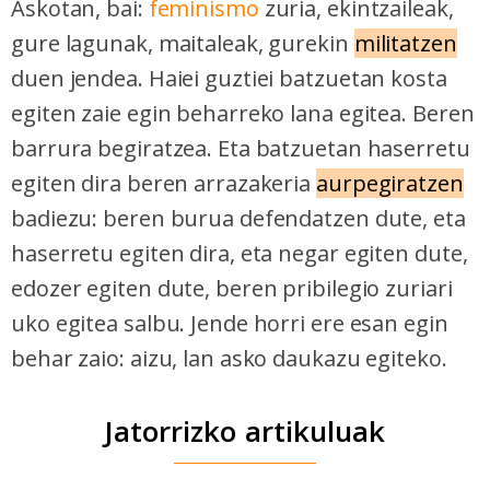
Askotan, bai:
feminismo
zuria, ekintzaileak,
gure lagunak, maitaleak, gurekin
militatzen
duen jendea. Haiei guztiei batzuetan kosta
egiten zaie egin beharreko lana egitea. Beren
barrura begiratzea. Eta batzuetan haserretu
egiten dira beren arrazakeria
aurpegiratzen
badiezu: beren burua defendatzen dute, eta
haserretu egiten dira, eta negar egiten dute,
edozer egiten dute, beren pribilegio zuriari
uko egitea salbu. Jende horri ere esan egin
behar zaio: aizu, lan asko daukazu egiteko.
Jatorrizko artikuluak