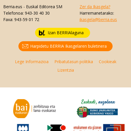
Berria.eus
- Euskal Editorea SM
Zer da Ikasgela?
Telefonoa:
943-30 40 30
Harremanetarako:
Faxa:
943-59 01 72
ikasgela@berria.eus
Izan BERRIAlaguna
Harpidetu BERRIA Ikasgelaren buletinera
Lege Informazioa
Pribatutasun politika
Cookieak
Lizentzia