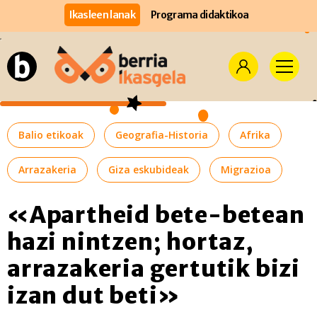
Ikasleen lanak
Programa didaktikoa
Balio etikoak
Geografia-Historia
Afrika
Arrazakeria
Giza eskubideak
Migrazioa
«Apartheid bete-betean
hazi nintzen; hortaz,
arrazakeria gertutik bizi
izan dut beti»