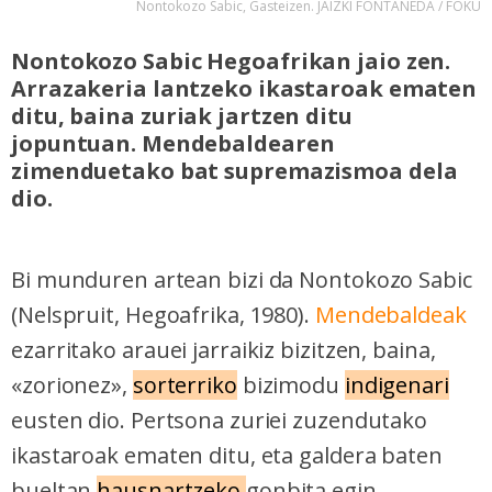
Nontokozo Sabic, Gasteizen. JAIZKI FONTANEDA / FOKU
Nontokozo Sabic Hegoafrikan jaio zen.
Arrazakeria lantzeko ikastaroak ematen
ditu, baina zuriak jartzen ditu
jopuntuan. Mendebaldearen
zimenduetako bat supremazismoa dela
dio.
Bi munduren artean bizi da Nontokozo Sabic
(Nelspruit, Hegoafrika, 1980).
Mendebaldeak
ezarritako arauei jarraikiz bizitzen, baina,
«zorionez»,
sorterriko
bizimodu
indigenari
eusten dio. Pertsona zuriei zuzendutako
ikastaroak ematen ditu, eta galdera baten
bueltan
hausnartzeko
gonbita egin