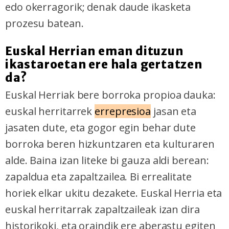
edo okerragorik; denak daude ikasketa
prozesu batean.
Euskal Herrian eman dituzun
ikastaroetan ere hala gertatzen
da?
Euskal Herriak bere borroka propioa dauka:
euskal herritarrek
errepresioa
jasan eta
jasaten dute, eta gogor egin behar dute
borroka beren hizkuntzaren eta kulturaren
alde. Baina izan liteke bi gauza aldi berean:
zapaldua eta zapaltzailea. Bi errealitate
horiek elkar ukitu dezakete. Euskal Herria eta
euskal herritarrak zapaltzaileak izan dira
historikoki, eta oraindik ere aberastu egiten