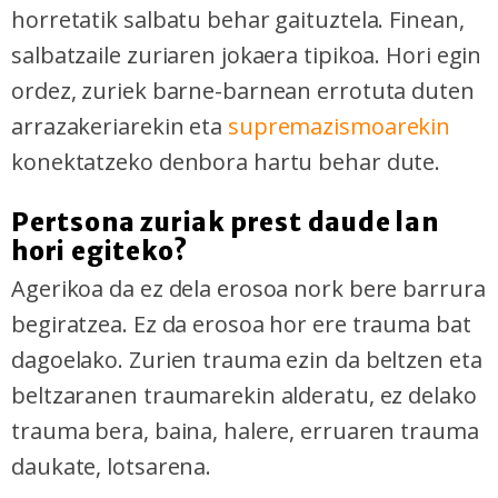
horretatik salbatu behar gaituztela. Finean,
salbatzaile zuriaren jokaera tipikoa. Hori egin
ordez, zuriek barne-barnean errotuta duten
arrazakeriarekin eta
supremazismoarekin
konektatzeko denbora hartu behar dute.
Pertsona zuriak prest daude lan
hori egiteko?
Agerikoa da ez dela erosoa nork bere barrura
begiratzea. Ez da erosoa hor ere trauma bat
dagoelako. Zurien trauma ezin da beltzen eta
beltzaranen traumarekin alderatu, ez delako
trauma bera, baina, halere, erruaren trauma
daukate, lotsarena.