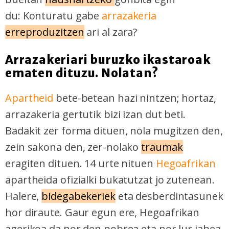
du: Konturatu gabe
arrazakeria
erreproduzitzen
ari al zara?
Arrazakeriari buruzko ikastaroak
ematen dituzu. Nolatan?
Apartheid
bete-betean hazi nintzen; hortaz,
arrazakeria gertutik bizi izan dut beti.
Badakit zer forma dituen, nola mugitzen den,
zein sakona den, zer-nolako
traumak
eragiten dituen. 14 urte nituen
Hegoafrikan
apartheida ofizialki bukatutzat jo zutenean.
Halere,
bidegabekeriek
eta desberdintasunek
hor diraute. Gaur egun ere, Hegoafrikan
agerikoa da nor den pobrea eta nor lur jabea.