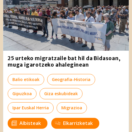
25 urteko migratzaile bat hil da Bidasoan,
muga igarotzeko ahaleginean
Balio etikoak
Geografia-Historia
Gipuzkoa
Giza eskubideak
Ipar Euskal Herria
Migrazioa
Albisteak
Elkarrizketak