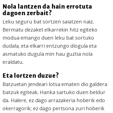
Nola lantzen da hain errotuta
dagoen zerbait?
Leku seguru bat sortzen saiatzen naiz.
Bermatu dezaket elkarrekin hitz egiteko
modua emango duen leku bat sortuko
dudala, eta elkarri entzungo diogula eta
asmatuko dugula min hau guztia nola
eraldatu.
Eta lortzen duzue?
Batzuetan jendeari lotsa ematen dio galdera
batzuk egiteak. Hanka sartuko duen beldur
da. Halere, ez dago arrazakeria hoberik edo
okerragorik; ez dago pertsona zuri hoberik