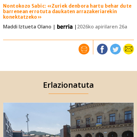
Nontokozo Sabic: «Zuriek denbora hartu behar dute
barrenean errotuta daukaten arrazakeriarekin
konektatzeko»
Maddi Iztueta Olano |
|
2026ko apirilaren 26a
Erlazionatuta