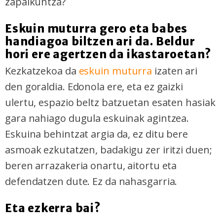
zapalkuntza?
Eskuin muturra gero eta babes
handiagoa biltzen ari da. Beldur
hori ere agertzen da ikastaroetan?
Kezkatzekoa da
eskuin muturra
izaten ari
den goraldia. Edonola ere, eta ez gaizki
ulertu, espazio beltz batzuetan esaten hasiak
gara nahiago dugula eskuinak agintzea.
Eskuina behintzat argia da, ez ditu bere
asmoak ezkutatzen, badakigu zer iritzi duen;
beren arrazakeria onartu, aitortu eta
defendatzen dute. Ez da nahasgarria.
Eta ezkerra bai?