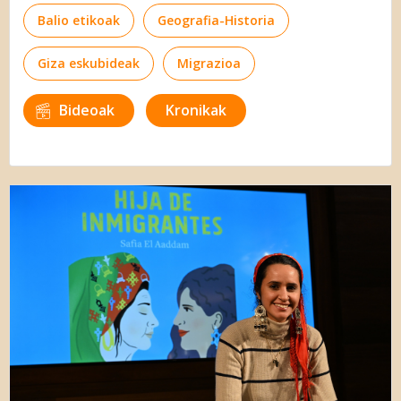
Balio etikoak
Geografia-Historia
Giza eskubideak
Migrazioa
Bideoak
Kronikak