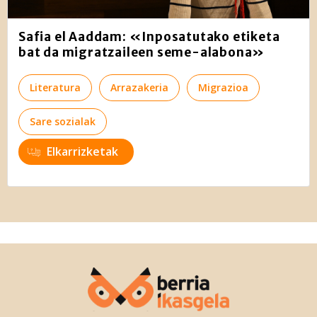
Safia el Aaddam: «Inposatutako etiketa
bat da migratzaileen seme-alabona»
Literatura
Arrazakeria
Migrazioa
Sare sozialak
Elkarrizketak