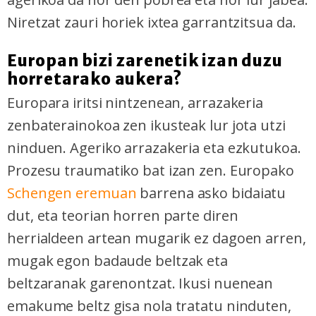
Niretzat zauri horiek ixtea garrantzitsua da.
Europan bizi zarenetik izan duzu
horretarako aukera?
Europara iritsi nintzenean, arrazakeria
zenbaterainokoa zen ikusteak lur jota utzi
ninduen. Ageriko arrazakeria eta ezkutukoa.
Prozesu traumatiko bat izan zen. Europako
Schengen eremuan
barrena asko bidaiatu
dut, eta teorian horren parte diren
herrialdeen artean mugarik ez dagoen arren,
mugak egon badaude beltzak eta
beltzaranak garenontzat. Ikusi nuenean
emakume beltz gisa nola tratatu ninduten,