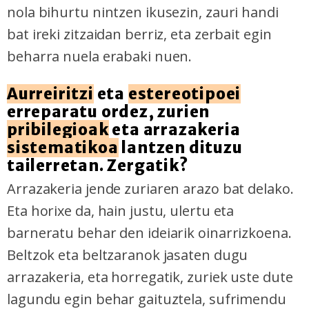
nola bihurtu nintzen ikusezin, zauri handi
bat ireki zitzaidan berriz, eta zerbait egin
beharra nuela erabaki nuen.
Aurreiritzi
eta
estereotipoei
erreparatu ordez, zurien
pribilegioak
eta arrazakeria
sistematikoa
lantzen dituzu
tailerretan. Zergatik?
Arrazakeria jende zuriaren arazo bat delako.
Eta horixe da, hain justu, ulertu eta
barneratu behar den ideiarik oinarrizkoena.
Beltzok eta beltzaranok jasaten dugu
arrazakeria, eta horregatik, zuriek uste dute
lagundu egin behar gaituztela, sufrimendu