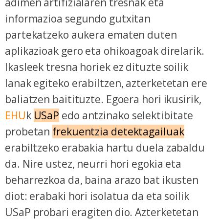
adimen artifizialaren tresnak eta
informazioa segundo gutxitan
partekatzeko aukera ematen duten
aplikazioak gero eta ohikoagoak direlarik.
Ikasleek tresna horiek ez dituzte soilik
lanak egiteko erabiltzen, azterketetan ere
baliatzen baitituzte. Egoera hori ikusirik,
EHU
k
USaP
edo antzinako selektibitate
probetan
frekuentzia detektagailuak
erabiltzeko erabakia hartu duela zabaldu
da. Nire ustez, neurri hori egokia eta
beharrezkoa da, baina arazo bat ikusten
diot: erabaki hori isolatua da eta soilik
USaP probari eragiten dio. Azterketetan