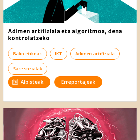
Adimen artifiziala eta algoritmoa, dena
kontrolatzeko
Balio etikoak
IKT
Adimen artifiziala
Sare sozialak
Albisteak
Erreportajeak