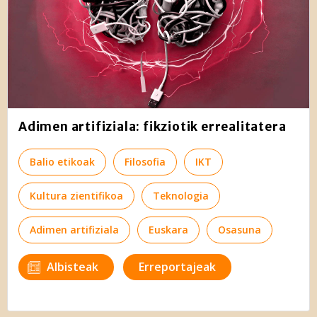
Adimen artifiziala: fikziotik errealitatera
Balio etikoak
Filosofia
IKT
Kultura zientifikoa
Teknologia
Adimen artifiziala
Euskara
Osasuna
Albisteak
Erreportajeak