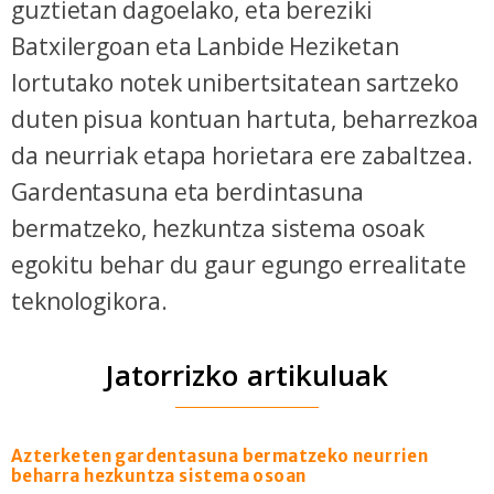
guztietan dagoelako, eta bereziki
Batxilergoan eta Lanbide Heziketan
lortutako notek unibertsitatean sartzeko
duten pisua kontuan hartuta, beharrezkoa
da neurriak etapa horietara ere zabaltzea.
Gardentasuna eta berdintasuna
bermatzeko, hezkuntza sistema osoak
egokitu behar du gaur egungo errealitate
teknologikora.
Jatorrizko artikuluak
Azterketen gardentasuna bermatzeko neurrien
beharra hezkuntza sistema osoan