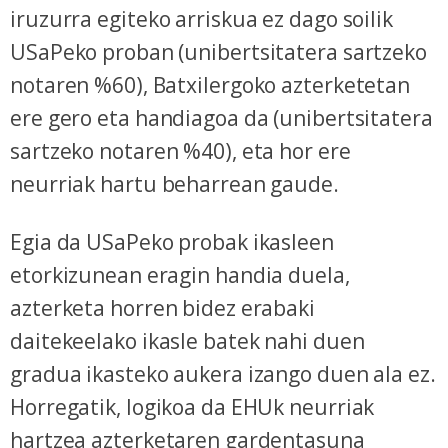
iruzurra egiteko arriskua ez dago soilik
USaPeko proban (unibertsitatera sartzeko
notaren %60), Batxilergoko azterketetan
ere gero eta handiagoa da (unibertsitatera
sartzeko notaren %40), eta hor ere
neurriak hartu beharrean gaude.
Egia da USaPeko probak ikasleen
etorkizunean eragin handia duela,
azterketa horren bidez erabaki
daitekeelako ikasle batek nahi duen
gradua ikasteko aukera izango duen ala ez.
Horregatik, logikoa da EHUk neurriak
hartzea azterketaren gardentasuna