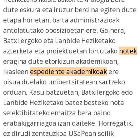
dute eskura eta iruzur berdina egiten dute
etapa horietan, baita administrazioak
antolatutako oposizioetan ere. Gainera,
Batxilergoko eta Lanbide Heziketako
azterketa eta proiektuetan lortutako
notek
eragina dute etorkizun akademikoan,
ikasleen
espediente akademikoak
ere
pisua duelako unibertsitatean sartzeko
orduan. Kasu batzuetan, Batxilergoko edo
Lanbide Heziketako batez besteko nota
selektibitateko emaitza bera baino
erabakigarriagoa izan daiteke. Horregatik,
ez dirudi zentzuzkoa USaPean soilik