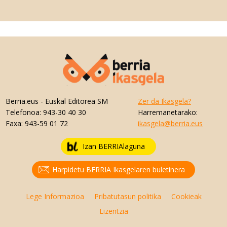
Berria.eus
- Euskal Editorea SM
Zer da Ikasgela?
Telefonoa:
943-30 40 30
Harremanetarako:
Faxa:
943-59 01 72
ikasgela@berria.eus
Izan BERRIAlaguna
Harpidetu BERRIA Ikasgelaren buletinera
Lege Informazioa
Pribatutasun politika
Cookieak
Lizentzia