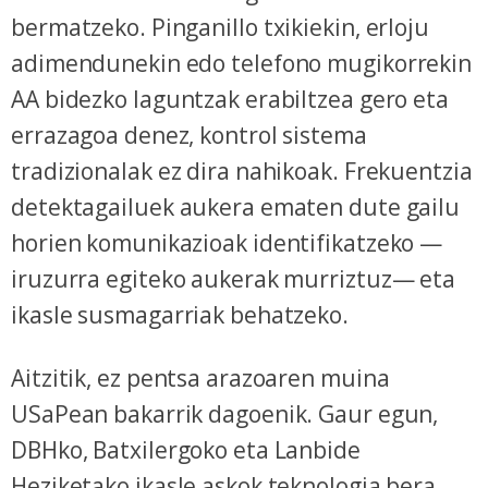
bermatzeko. Pinganillo txikiekin, erloju
adimendunekin edo telefono mugikorrekin
AA bidezko laguntzak erabiltzea gero eta
errazagoa denez, kontrol sistema
tradizionalak ez dira nahikoak. Frekuentzia
detektagailuek aukera ematen dute gailu
horien komunikazioak identifikatzeko —
iruzurra egiteko aukerak murriztuz— eta
ikasle susmagarriak behatzeko.
Aitzitik, ez pentsa arazoaren muina
USaPean bakarrik dagoenik. Gaur egun,
DBHko, Batxilergoko eta Lanbide
Heziketako ikasle askok teknologia bera