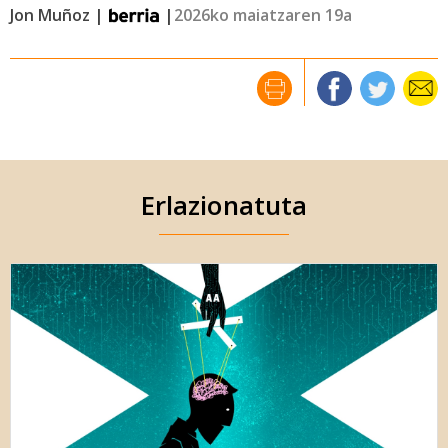
Jon Muñoz |
|
2026ko maiatzaren 19a
Erlazionatuta