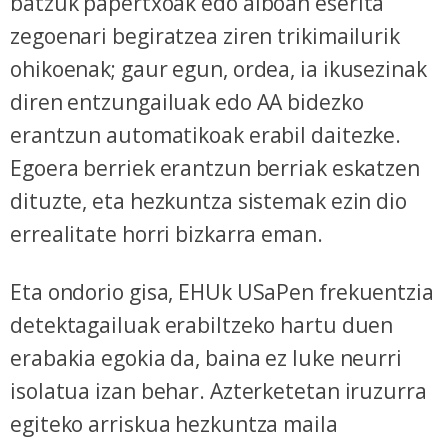
batzuk papertxoak edo alboan eserita
zegoenari begiratzea ziren trikimailurik
ohikoenak; gaur egun, ordea, ia ikusezinak
diren entzungailuak edo AA bidezko
erantzun automatikoak erabil daitezke.
Egoera berriek erantzun berriak eskatzen
dituzte, eta hezkuntza sistemak ezin dio
errealitate horri bizkarra eman.
Eta ondorio gisa, EHUk USaPen frekuentzia
detektagailuak erabiltzeko hartu duen
erabakia egokia da, baina ez luke neurri
isolatua izan behar. Azterketetan iruzurra
egiteko arriskua hezkuntza maila