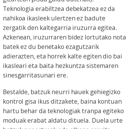
irakurri
Teknologia erabiltzea debekatzea ez da
nahikoa ikasleek ulertzen ez badute
zergatik den kaltegarria iruzurra egitea.
Azkenean, iruzurraren bidez lortutako nota
batek ez du benetako ezagutzarik
adierazten, eta horrek kalte egiten dio bai
ikasleari eta baita hezkuntza sistemaren
sinesgarritasunari ere.
Bestalde, batzuk neurri hauek gehiegizko
kontrol gisa ikus ditzakete, baina kontuan
hartu behar da teknologiak tranpa egiteko
moduak erabat aldatu dituela. Duela urte