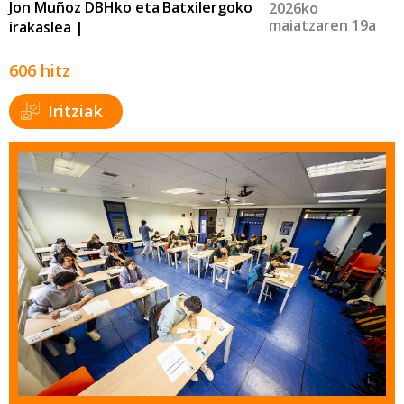
Jon Muñoz DBHko eta Batxilergoko
2026ko
maiatzaren 19a
irakaslea |
606 hitz
Iritziak