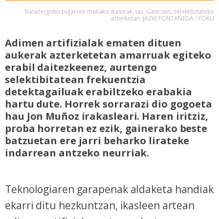
Batxilergoko bigarren mailako ikasleak, iaz, Gateizen, selektibitateko
azterketan. JAZKI FONTANEDA / FOKU
Adimen artifizialak ematen dituen
aukerak azterketetan amarruak egiteko
erabil daitezkeenez, aurtengo
selektibitatean frekuentzia
detektagailuak erabiltzeko erabakia
hartu dute. Horrek sorrarazi dio gogoeta
hau Jon Muñoz irakasleari. Haren iritziz,
proba horretan ez ezik, gainerako beste
batzuetan ere jarri beharko lirateke
indarrean antzeko neurriak.
Teknologiaren garapenak aldaketa handiak
ekarri ditu hezkuntzan, ikasleen artean