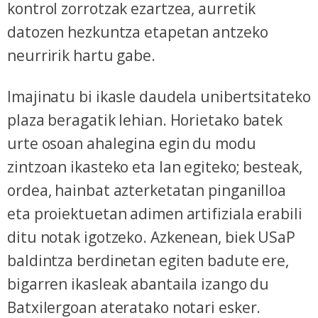
kontrol zorrotzak ezartzea, aurretik
datozen hezkuntza etapetan antzeko
neurririk hartu gabe.
Imajinatu bi ikasle daudela unibertsitateko
plaza beragatik lehian. Horietako batek
urte osoan ahalegina egin du modu
zintzoan ikasteko eta lan egiteko; besteak,
ordea, hainbat azterketatan pinganilloa
eta proiektuetan adimen artifiziala erabili
ditu notak igotzeko. Azkenean, biek USaP
baldintza berdinetan egiten badute ere,
bigarren ikasleak abantaila izango du
Batxilergoan ateratako notari esker.