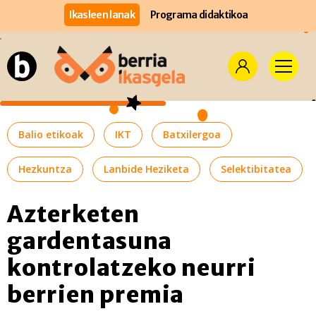
Ikasleen lanak
Programa didaktikoa
Balio etikoak
IKT
Batxilergoa
Hezkuntza
Lanbide Heziketa
Selektibitatea
Azterketen
gardentasuna
kontrolatzeko neurri
berrien premia