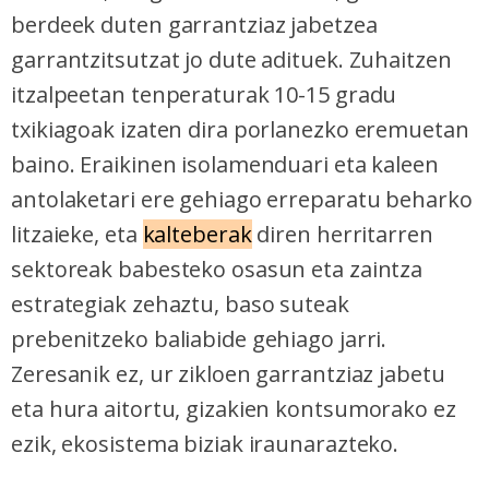
berdeek duten garrantziaz jabetzea
garrantzitsutzat jo dute adituek. Zuhaitzen
itzalpeetan tenperaturak 10-15 gradu
txikiagoak izaten dira porlanezko eremuetan
baino. Eraikinen isolamenduari eta kaleen
antolaketari ere gehiago erreparatu beharko
litzaieke, eta
kalteberak
diren herritarren
sektoreak babesteko osasun eta zaintza
estrategiak zehaztu, baso suteak
prebenitzeko baliabide gehiago jarri.
Zeresanik ez, ur zikloen garrantziaz jabetu
eta hura aitortu, gizakien kontsumorako ez
ezik, ekosistema biziak iraunarazteko.