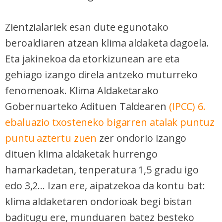
Zientzialariek esan dute egunotako
beroaldiaren atzean klima aldaketa dagoela.
Eta jakinekoa da etorkizunean are eta
gehiago izango direla antzeko muturreko
fenomenoak. Klima Aldaketarako
Gobernuarteko Adituen Taldearen
(IPCC) 6.
ebaluazio txosteneko bigarren atalak puntuz
puntu aztertu zuen
zer ondorio izango
dituen klima aldaketak hurrengo
hamarkadetan, tenperatura 1,5 gradu igo
edo 3,2... Izan ere, aipatzekoa da kontu bat:
klima aldaketaren ondorioak begi bistan
baditugu ere, munduaren batez besteko