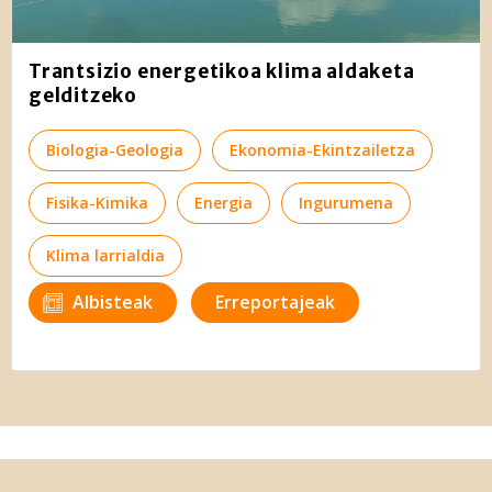
Trantsizio energetikoa klima aldaketa
gelditzeko
Biologia-Geologia
Ekonomia-Ekintzailetza
Fisika-Kimika
Energia
Ingurumena
Klima larrialdia
Albisteak
Erreportajeak