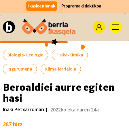
Ikasleen lanak
Programa didaktikoa
Biologia-Geologia
Fisika-Kimika
Ingurumena
Klima larrialdia
Beroaldiei aurre egiten
hasi
Iñaki Petxarroman |
2022ko ekainaren 24a
287 hitz