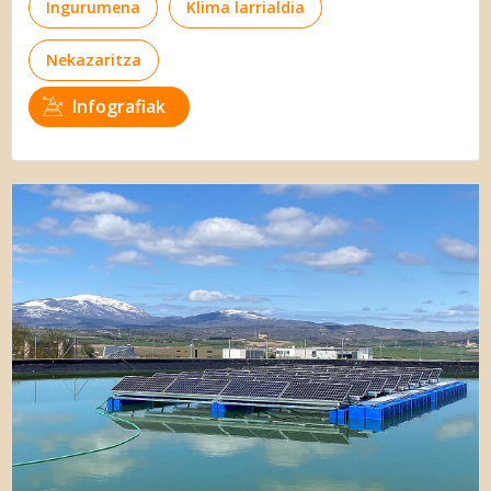
Ingurumena
Klima larrialdia
Nekazaritza
Infografiak