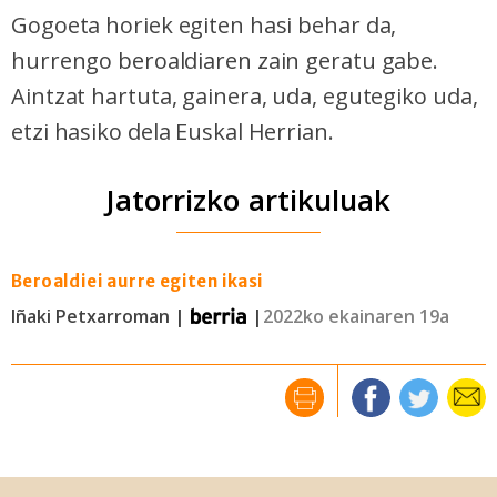
Gogoeta horiek egiten hasi behar da,
hurrengo beroaldiaren zain geratu gabe.
Aintzat hartuta, gainera, uda, egutegiko uda,
etzi hasiko dela Euskal Herrian.
Jatorrizko artikuluak
Beroaldiei aurre egiten ikasi
Iñaki Petxarroman |
|
2022ko ekainaren 19a