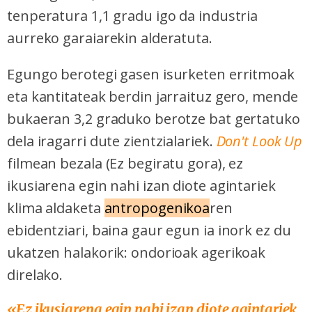
tenperatura 1,1 gradu igo da industria
aurreko garaiarekin alderatuta.
Egungo berotegi gasen isurketen erritmoak
eta kantitateak berdin jarraituz gero, mende
bukaeran 3,2 graduko berotze bat gertatuko
dela iragarri dute zientzialariek.
Don't Look Up
filmean bezala (Ez begiratu gora), ez
ikusiarena egin nahi izan diote agintariek
klima aldaketa
antropogenikoa
ren
ebidentziari, baina gaur egun ia inork ez du
ukatzen halakorik: ondorioak agerikoak
direlako.
«Ez ikusiarena egin nahi izan diote agintariek