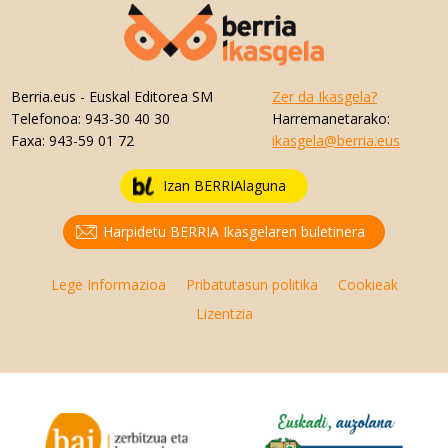
Berria.eus
- Euskal Editorea SM
Zer da Ikasgela?
Telefonoa:
943-30 40 30
Harremanetarako:
Faxa:
943-59 01 72
ikasgela@berria.eus
Izan BERRIAlaguna
Harpidetu BERRIA Ikasgelaren buletinera
Lege Informazioa
Pribatutasun politika
Cookieak
Lizentzia