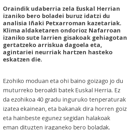
Oraindik udaberria zela Euskal Herrian
izaniko bero boladei buruz idatzi du
analisia Iñaki Petxarroman kazetariak.
Klima aldaketaren ondorioz Nafarroan
izaniko sute larrien gisakoak gehiagotan
gertatzeko arriskua dagoela eta,
agintariei neurriak hartzen hasteko
eskatzen die.
Ezohiko moduan eta ohi baino goizago jo du
muturreko beroaldi batek Euskal Herria. Ez
da ezohikoa 40 gradu inguruko tenperaturak
izatea ekainean, eta bakanak dira horren goiz
eta hainbeste egunez segidan halakoak
eman dituzten iraganeko bero boladak.