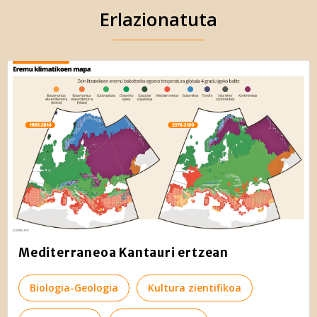
Erlazionatuta
Mediterraneoa Kantauri ertzean
Biologia-Geologia
Kultura zientifikoa