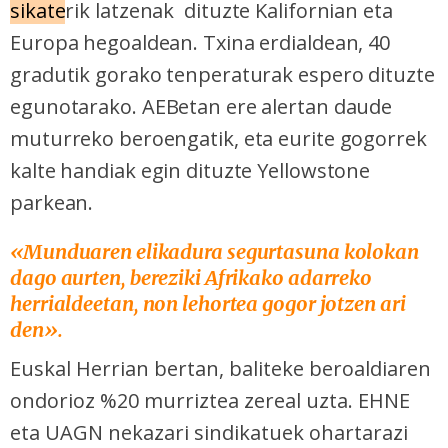
sikate
rik latzenak dituzte Kalifornian eta
Europa hegoaldean. Txina erdialdean, 40
gradutik gorako tenperaturak espero dituzte
egunotarako. AEBetan ere alertan daude
muturreko beroengatik, eta eurite gogorrek
kalte handiak egin dituzte Yellowstone
parkean.
«Munduaren elikadura segurtasuna kolokan
dago aurten, bereziki Afrikako adarreko
herrialdeetan, non lehortea gogor jotzen ari
den».
Euskal Herrian bertan, baliteke beroaldiaren
ondorioz %20 murriztea zereal uzta. EHNE
eta UAGN nekazari sindikatuek ohartarazi