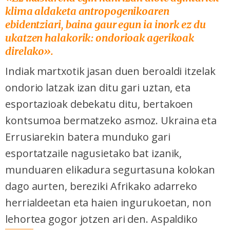
klima aldaketa antropogenikoaren
ebidentziari, baina gaur egun ia inork ez du
ukatzen halakorik: ondorioak agerikoak
direlako».
Indiak martxotik jasan duen beroaldi itzelak
ondorio latzak izan ditu gari uztan, eta
esportazioak debekatu ditu, bertakoen
kontsumoa bermatzeko asmoz. Ukraina eta
Errusiarekin batera munduko gari
esportatzaile nagusietako bat izanik,
munduaren elikadura segurtasuna kolokan
dago aurten, bereziki Afrikako adarreko
herrialdeetan eta haien ingurukoetan, non
lehortea gogor jotzen ari den. Aspaldiko