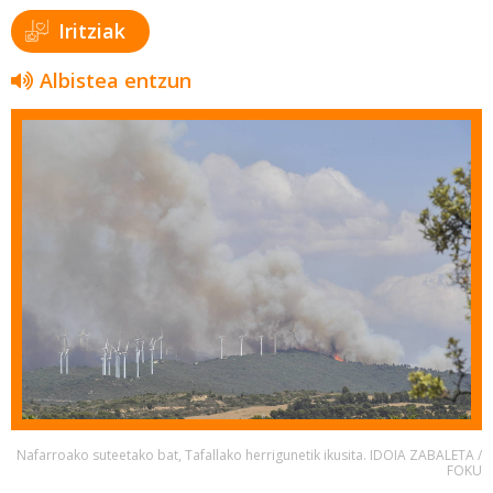
Iritziak
Albistea entzun
Nafarroako suteetako bat, Tafallako herrigunetik ikusita. IDOIA ZABALETA /
FOKU