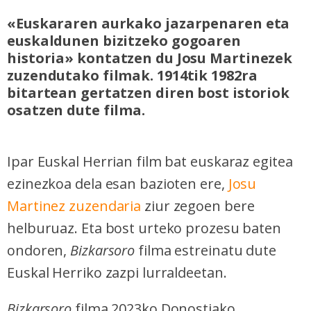
«Euskararen aurkako jazarpenaren eta
euskaldunen bizitzeko gogoaren
historia» kontatzen du Josu Martinezek
zuzendutako filmak. 1914tik 1982ra
bitartean gertatzen diren bost istoriok
osatzen dute filma.
Ipar Euskal Herrian film bat euskaraz egitea
ezinezkoa dela esan bazioten ere,
Josu
Martinez zuzendaria
ziur zegoen bere
helburuaz. Eta bost urteko prozesu baten
ondoren,
Bizkarsoro
filma estreinatu dute
Euskal Herriko zazpi lurraldeetan.
Bizkarsoro
filma 2023ko Donostiako