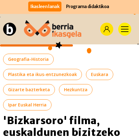
Ikasleen lanak
Programa didaktikoa
Geografia-Historia
Plastika eta ikus-entzunezkoak
Euskara
Gizarte bazterketa
Hezkuntza
Ipar Euskal Herria
'Bizkarsoro' filma,
euskaldunen bizitzeko