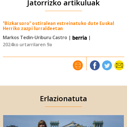
Jatorrizko artikuluak
'Bizkarsoro' ostiralean estreinatuko dute Euskal
Herriko zazpi lurraldeetan
Markos Tedin-Uriburu Castro |
|
2024ko urtarrilaren 9a
Erlazionatuta