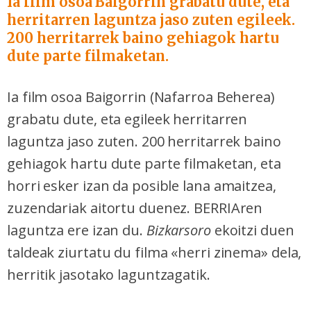
Ia film osoa Baigorrin grabatu dute, eta
herritarren laguntza jaso zuten egileek.
200 herritarrek baino gehiagok hartu
dute parte filmaketan.
Ia film osoa Baigorrin (Nafarroa Beherea)
grabatu dute, eta egileek herritarren
laguntza jaso zuten. 200 herritarrek baino
gehiagok hartu dute parte filmaketan, eta
horri esker izan da posible lana amaitzea,
zuzendariak aitortu duenez. BERRIAren
laguntza ere izan du.
Bizkarsoro
ekoitzi duen
taldeak ziurtatu du filma «herri zinema» dela,
herritik jasotako laguntzagatik.