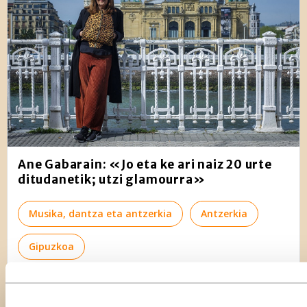
Ane Gabarain: «Jo eta ke ari naiz 20 urte
ditudanetik; utzi glamourra»
Musika, dantza eta antzerkia
Antzerkia
Gipuzkoa
Elkarrizketak