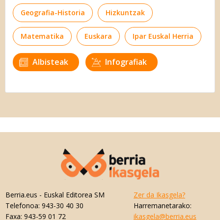
Geografia-Historia
Hizkuntzak
Matematika
Euskara
Ipar Euskal Herria
Albisteak
Infografiak
Berria.eus
- Euskal Editorea SM
Zer da Ikasgela?
Telefonoa:
943-30 40 30
Harremanetarako:
Faxa:
943-59 01 72
ikasgela@berria.eus