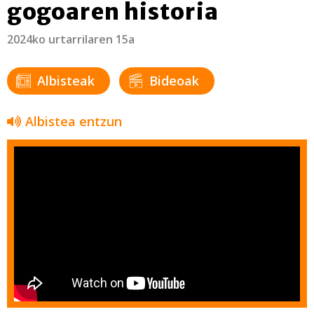
gogoaren historia
2024ko urtarrilaren 15a
Albisteak
Bideoak
Albistea entzun