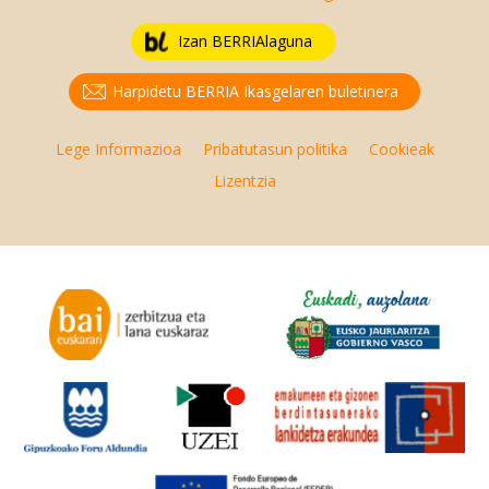
Izan BERRIAlaguna
Harpidetu BERRIA Ikasgelaren buletinera
Lege Informazioa
Pribatutasun politika
Cookieak
Lizentzia