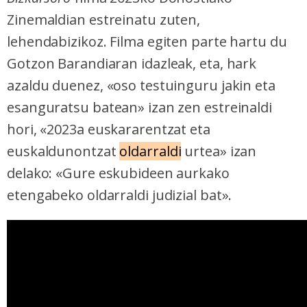
Zinemaldian estreinatu zuten,
lehendabizikoz. Filma egiten parte hartu du
Gotzon Barandiaran idazleak, eta, hark
azaldu duenez, «oso testuinguru jakin eta
esanguratsu batean» izan zen estreinaldi
hori, «2023a euskararentzat eta
euskaldunontzat
oldarraldi
urtea» izan
delako: «Gure eskubideen aurkako
etengabeko oldarraldi judizial bat».