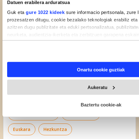
Datuen erabilera arduratsua
Guk eta
gure 1022 kideek
sure informacio pertsonala, zure 
prozesatzen ditugu, cookie bezalako teknologiak erabiliz eta
azitzen dugu publizitate eta eduki pertsonalizatua, publizitat
neurketa, audientzia-ikerketa eta zerbitzuen garapena eskai
eta zertarako erabiltzen dituen hautatzeko aukera duzu. Zu
deuseztatzen ahal duzu edozein momentutan, Cookie deklara
triggerean klikatuz.
Onartu cookie guztiak
If you allow, we would also like to:
Collect information about your geographical location 
Aukeratu
within several meters
Identify your device by actively scanning it for specifi
Eskola egunak
(fingerprinting)
Baztertu cookie-ak
Find out more about how your personal data is processed and
Geografia-Historia
Euskalgintza
the
details section
.
Euskara
Hezkuntza
Webgune honek cookie propioak eta hirugarrenen cookie-fitxat