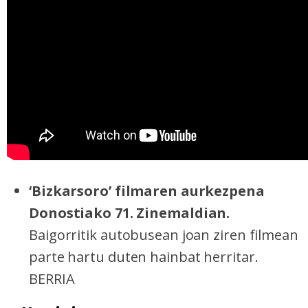
‘Bizkarsoro’ filmaren aurkezpena
Donostiako 71. Zinemaldian.
Baigorritik autobusean joan ziren filmean
parte hartu duten hainbat herritar.
BERRIA