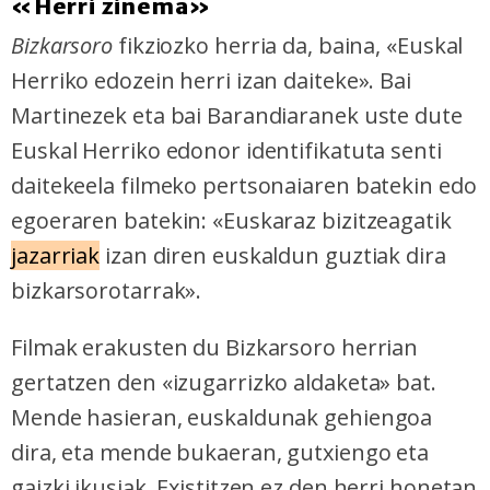
«Herri zinema»
Bizkarsoro
fikziozko herria da, baina, «Euskal
Herriko edozein herri izan daiteke». Bai
Martinezek eta bai Barandiaranek uste dute
Euskal Herriko edonor identifikatuta senti
daitekeela filmeko pertsonaiaren batekin edo
egoeraren batekin: «Euskaraz bizitzeagatik
jazarriak
izan diren euskaldun guztiak dira
bizkarsorotarrak».
Filmak erakusten du Bizkarsoro herrian
gertatzen den «izugarrizko aldaketa» bat.
Mende hasieran, euskaldunak gehiengoa
dira, eta mende bukaeran, gutxiengo eta
gaizki ikusiak. Existitzen ez den herri honetan