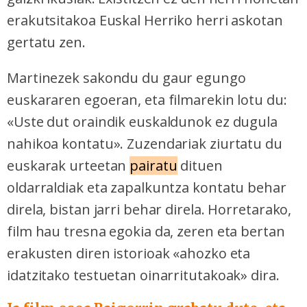
erakutsitakoa Euskal Herriko herri askotan
gertatu zen.
Martinezek sakondu du gaur egungo
euskararen egoeran, eta filmarekin lotu du:
«Uste dut oraindik euskaldunok ez dugula
nahikoa kontatu». Zuzendariak ziurtatu du
euskarak urteetan
pairatu
dituen
oldarraldiak eta zapalkuntza kontatu behar
direla, bistan jarri behar direla. Horretarako,
film hau tresna egokia da, zeren eta bertan
erakusten diren istorioak «ahozko eta
idatzitako testuetan oinarritutakoak» dira.