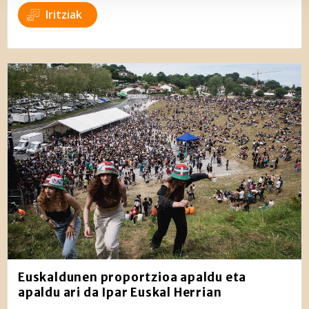
Zure esperientzia eta zerbitzuak hobetzeko asmoz, cookie te
Iritziak
Ohar hau onartuz gero, teknologia hori erabiltzeko baimen es
Gehiago irakurri
Euskaldunen proportzioa apaldu eta
apaldu ari da Ipar Euskal Herrian