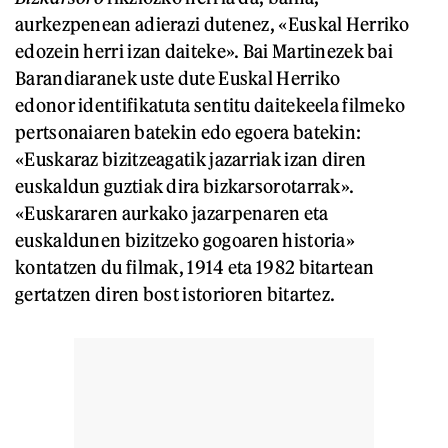
aurkezpenean adierazi dutenez, «Euskal Herriko
edozein herri izan daiteke». Bai Martinezek bai
Barandiaranek uste dute Euskal Herriko
edonor identifikatuta sentitu daitekeela filmeko
pertsonaiaren batekin edo egoera batekin:
«Euskaraz bizitzeagatik jazarriak izan diren
euskaldun guztiak dira bizkarsorotarrak».
«Euskararen aurkako jazarpenaren eta
euskaldunen bizitzeko gogoaren historia»
kontatzen du filmak, 1914 eta 1982 bitartean
gertatzen diren bost istorioren bitartez.