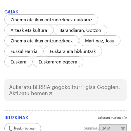
GAIAK
Zinema eta ikus-entzunezkoak euskaraz
Arteak eta kultura
Barandiaran, Gotzon
Zinema eta ikus-entzunezkoak
Martinez, Josu
Euskal Herria
Euskara eta hizkuntzak
Euskara
Euskararen egoera
Aukeratu
BERRIA
gogoko iturri gisa Googlen.
Aktibatu hemen
IRUZKINAK
Ezkutatu iruzkinak
(1)
Iruzkin bat egin
ORDENATU