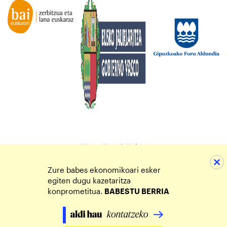
Zure babes ekonomikoari esker
egiten dugu kazetaritza
konprometitua.
BABESTU BERRIA