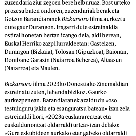
zuzendaria ziur zegoen bere helburuaz. Bost urteko
prozesu baten ondoren, zuzendariak berak eta
Gotzon Barandiaranek
Bizkarsoro
filma aurkeztu
dute gaur Durangon. Iragarri dute estreinaldia
ostiral honetan bertan izango dela, aldi berean,
Euskal Herriko zazpi lurraldeetan: Gasteizen,
Durangon (Bizkaia), Tolosan (Gipuzkoa), Baionan,
Donibane Garazin (Nafarroa Beherea), Altsasun
(Nafarroa) eta Maulen.
Bizkarsoro
filma 2023ko Donostiako Zinemaldian
estreinatu zuten, lehendabizikoz. Gaurko
aurkezpenean, Barandiaranek azaldu du «oso
testuinguru jakin eta esanguratsu batean» izan zela
estreinaldi hori, «2023a euskararentzat eta
euskaldunontzat oldarraldi urtea» izan delako:
«Gure eskubideen aurkako etengabeko oldarraldi