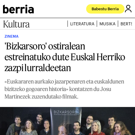
Babestu Berria
Kultura
LITERATURA
MUSIKA
BERTS
ZINEMA
'Bizkarsoro' ostiralean
estreinatuko dute Euskal Herriko
zazpi lurraldeetan
«Euskararen aurkako jazarpenaren eta euskaldunen
bizitzeko gogoaren historia» kontatzen du Josu
Martinezek zuzendutako filmak.