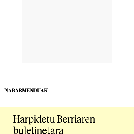
NABARMENDUAK
Harpidetu Berriaren
buletinetara