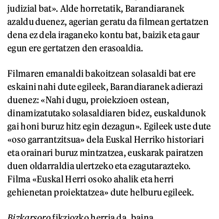
judizial bat». Alde horretatik, Barandiaranek
azaldu duenez, agerian geratu da filmean gertatzen
dena ez dela iraganeko kontu bat, baizik eta gaur
egun ere gertatzen den erasoaldia.
Filmaren emanaldi bakoitzean solasaldi bat ere
eskaini nahi dute egileek, Barandiaranek adierazi
duenez: «Nahi dugu, proiekzioen ostean,
dinamizatutako solasaldiaren bidez, euskaldunok
gai honi buruz hitz egin dezagun». Egileek uste dute
«oso garrantzitsua» dela Euskal Herriko historiari
eta orainari buruz mintzatzea, euskarak pairatzen
duen oldarraldia ulertzeko eta ezagutarazteko.
Filma «Euskal Herri osoko ahalik eta herri
gehienetan proiektatzea» dute helburu egileek.
Bizkarsoro
fikziozko herria da, baina,