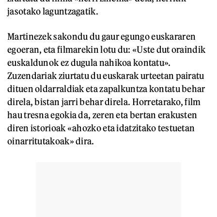
jasotako laguntzagatik.
Martinezek sakondu du gaur egungo euskararen
egoeran, eta filmarekin lotu du: «Uste dut oraindik
euskaldunok ez dugula nahikoa kontatu».
Zuzendariak ziurtatu du euskarak urteetan pairatu
dituen oldarraldiak eta zapalkuntza kontatu behar
direla, bistan jarri behar direla. Horretarako, film
hau tresna egokia da, zeren eta bertan erakusten
diren istorioak «ahozko eta idatzitako testuetan
oinarritutakoak» dira.