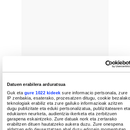
Datuen erabilera arduratsua
Guk eta
gure 1022 kideek
sure informacio pertsonala, zure
IP zenbakia, esaterako, prozesatzen ditugu, cookie bezalak
teknologiak erabiliz eta zure gailuko informazioak azitzen
dugu publizitate eta eduki pertsonalizatua, publizitatearen eta
edukiaren neurketa, audientzia-ikerketa eta zerbitzuen
garapena eskaintzeko. Zure datuak nork eta zertarako
erabiltzen dituen hautatzeko aukera duzu. Zure onespena
aldatzen edo deuseztatzen ahal duzu edozein momentutan,