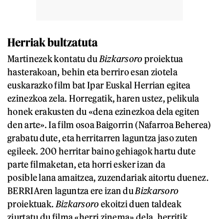
Herriak bultzatuta
Martinezek kontatu du
Bizkarsoro
proiektua
hasterakoan, behin eta berriro esan ziotela
euskarazko film bat Ipar Euskal Herrian egitea
ezinezkoa zela. Horregatik, haren ustez, pelikula
honek erakusten du «dena ezinezkoa dela egiten
den arte». Ia film osoa Baigorrin (Nafarroa Beherea)
grabatu dute, eta herritarren laguntza jaso zuten
egileek. 200 herritar baino gehiagok hartu dute
parte filmaketan, eta horri esker izan da
posible lana amaitzea, zuzendariak aitortu duenez.
BERRIAren laguntza ere izan du
Bizkarsoro
proiektuak.
Bizkarsoro
ekoitzi duen taldeak
ziurtatu du filma «herri zinema» dela, herritik