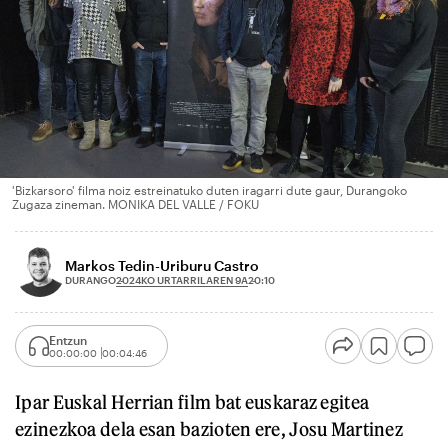
'Bizkarsoro' filma noiz estreinatuko duten iragarri dute gaur, Durangoko
Zugaza zineman. MONIKA DEL VALLE / FOKU
Markos Tedin-Uriburu Castro
2024KO URTARRILAREN 9A
DURANGO
20:10
Entzun
00:00:00
00:04:46
Ipar Euskal Herrian film bat euskaraz egitea
ezinezkoa dela esan bazioten ere, Josu Martinez