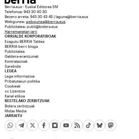
Berria.eus - Euskal Editorea SM
Telefonoa: 943 30 40 30
Bezero arreta: 943 30 43 45 | laguna@berria.eus
Webgunea:
webgunea@berria.eus
Publizitatea:
publi@bidera.eus
Harremanetan jarri
ORRIALDE KORPORATIBOAK
Ezagutu BERRIA Taldea
BERRIA berri bloga
Publizitatea
Galdera-erantzunak
Kontratazioak
Sarebide
LEGEA
Lege informazioa
Pribatutasun politika
Cookieak
cc Lizentzia
Kanal etikoa
BESTELAKO ZERBITZUAK
Bidera zerbitzuak
Midas Media
JARRAITU