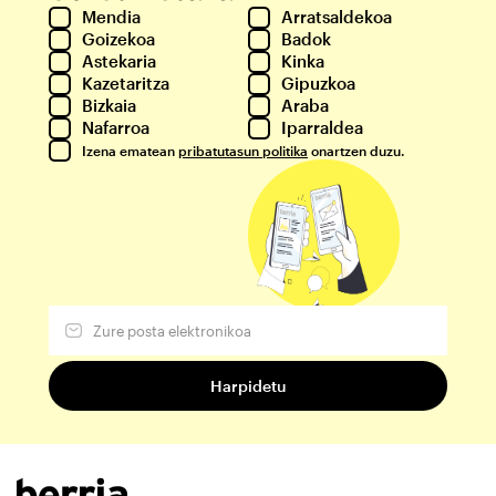
Mendia
Arratsaldekoa
Goizekoa
Badok
Astekaria
Kinka
Kazetaritza
Gipuzkoa
Bizkaia
Araba
Nafarroa
Iparraldea
Izena ematean
pribatutasun politika
onartzen duzu.