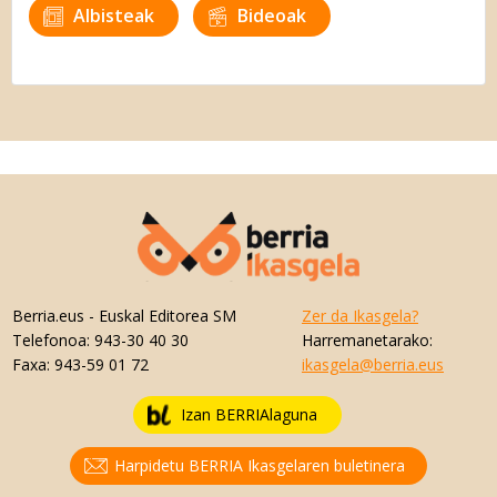
Albisteak
Bideoak
Berria.eus
- Euskal Editorea SM
Zer da Ikasgela?
Telefonoa:
943-30 40 30
Harremanetarako:
Faxa:
943-59 01 72
ikasgela@berria.eus
Izan BERRIAlaguna
Harpidetu BERRIA Ikasgelaren buletinera