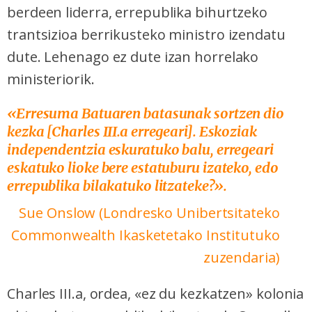
berdeen liderra, errepublika bihurtzeko
trantsizioa berrikusteko ministro izendatu
dute. Lehenago ez dute izan horrelako
ministeriorik.
«Erresuma Batuaren batasunak sortzen dio
kezka [Charles III.a erregeari]. Eskoziak
independentzia eskuratuko balu, erregeari
eskatuko lioke bere estatuburu izateko, edo
errepublika bilakatuko litzateke?».
Sue Onslow (Londresko
Unibertsitateko
Commonwealth Ikasketetako Institutuko
zuzendaria)
Charles III.a, ordea, «ez du kezkatzen» kolonia