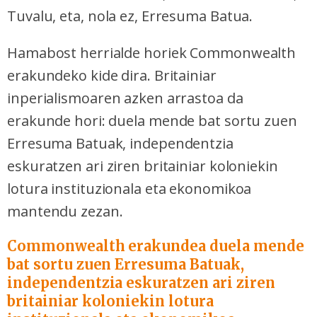
Tuvalu, eta, nola ez, Erresuma Batua.
Hamabost herrialde horiek Commonwealth
erakundeko kide dira. Britainiar
inperialismoaren azken arrastoa da
erakunde hori: duela mende bat sortu zuen
Erresuma Batuak, independentzia
eskuratzen ari ziren britainiar koloniekin
lotura instituzionala eta ekonomikoa
mantendu zezan.
Commonwealth erakundea
duela mende
bat sortu zuen Erresuma Batuak,
independentzia eskuratzen ari ziren
britainiar koloniekin lotura