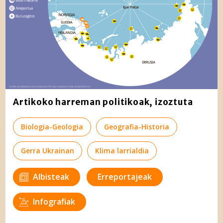
Artikoko harreman politikoak, izoztuta
Biologia-Geologia
Geografia-Historia
Gerra Ukrainan
Klima larrialdia
Albisteak
Erreportajeak
Infografiak