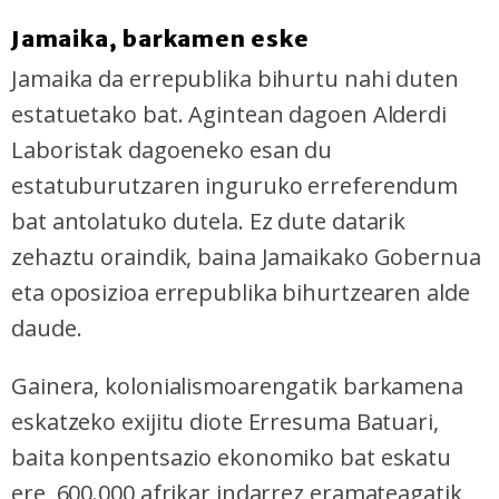
Jamaika, barkamen eske
Jamaika da errepublika bihurtu nahi duten
estatuetako bat. Agintean dagoen Alderdi
Laboristak dagoeneko esan du
estatuburutzaren inguruko erreferendum
bat antolatuko dutela. Ez dute datarik
zehaztu oraindik, baina Jamaikako Gobernua
eta oposizioa errepublika bihurtzearen alde
daude.
Gainera, kolonialismoarengatik barkamena
eskatzeko exijitu diote Erresuma Batuari,
baita konpentsazio ekonomiko bat eskatu
ere, 600.000 afrikar indarrez eramateagatik