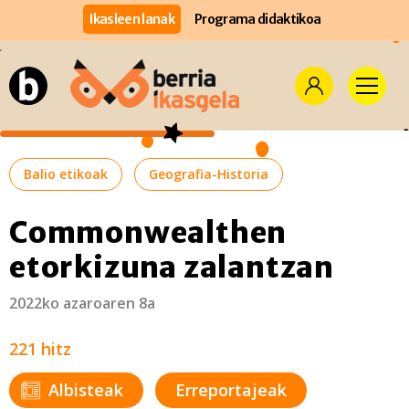
Ikasleen lanak
Programa didaktikoa
Balio etikoak
Geografia-Historia
Commonwealthen
etorkizuna zalantzan
2022ko azaroaren 8a
221 hitz
Albisteak
Erreportajeak