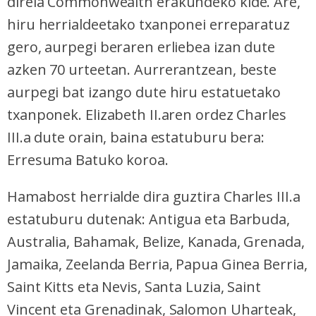
direla Commonwealth erakundeko kide. Are,
hiru herrialdeetako txanponei erreparatuz
gero, aurpegi beraren erliebea izan dute
azken 70 urteetan. Aurrerantzean, beste
aurpegi bat izango dute hiru estatuetako
txanponek. Elizabeth II.aren ordez Charles
III.a dute orain, baina estatuburu bera:
Erresuma Batuko koroa.
Hamabost herrialde dira guztira Charles III.a
estatuburu dutenak: Antigua eta Barbuda,
Australia, Bahamak, Belize, Kanada, Grenada,
Jamaika, Zeelanda Berria, Papua Ginea Berria,
Saint Kitts eta Nevis, Santa Luzia, Saint
Vincent eta Grenadinak, Salomon Uharteak,