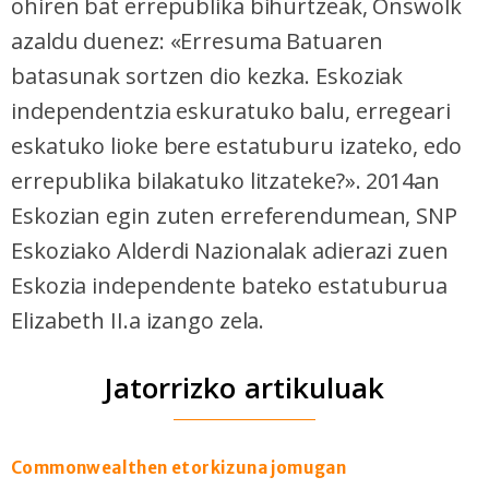
ohiren bat errepublika bihurtzeak, Onswolk
azaldu duenez: «Erresuma Batuaren
batasunak sortzen dio kezka. Eskoziak
independentzia eskuratuko balu, erregeari
eskatuko lioke bere estatuburu izateko, edo
errepublika bilakatuko litzateke?». 2014an
Eskozian egin zuten erreferendumean, SNP
Eskoziako Alderdi Nazionalak adierazi zuen
Eskozia independente bateko estatuburua
Elizabeth II.a izango zela.
Jatorrizko artikuluak
Commonwealthen etorkizuna jomugan