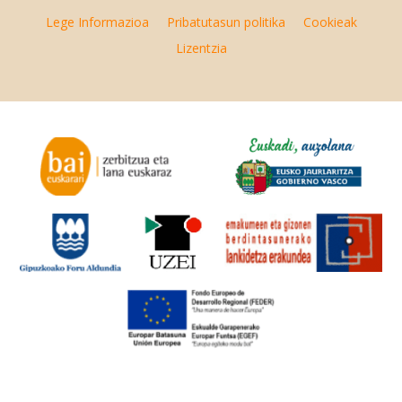
Lege Informazioa
Pribatutasun politika
Cookieak
Lizentzia