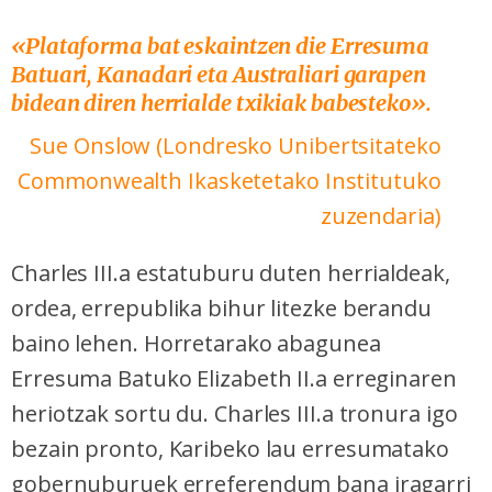
«Plataforma bat eskaintzen die Erresuma
Batuari, Kanadari eta Australiari garapen
bidean diren herrialde txikiak babesteko
».
Sue Onslow (Londresko
Unibertsitateko
Commonwealth Ikasketetako Institutuko
zuzendaria)
Charles III.a estatuburu duten herrialdeak,
ordea, errepublika bihur litezke berandu
baino lehen. Horretarako abagunea
Erresuma Batuko Elizabeth II.a erreginaren
heriotzak sortu du. Charles III.a tronura igo
bezain pronto, Karibeko lau erresumatako
gobernuburuek erreferendum bana iragarri