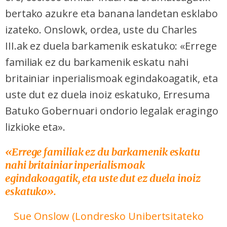
bertako azukre eta banana landetan esklabo
izateko. Onslowk, ordea, uste du Charles
III.ak ez duela barkamenik eskatuko: «Errege
familiak ez du barkamenik eskatu nahi
britainiar inperialismoak egindakoagatik, eta
uste dut ez duela inoiz eskatuko, Erresuma
Batuko Gobernuari ondorio legalak eragingo
lizkioke eta».
«Errege familiak ez du barkamenik eskatu
nahi britainiar inperialismoak
egindakoagatik, eta uste dut ez duela inoiz
eskatuko
».
Sue Onslow (Londresko
Unibertsitateko