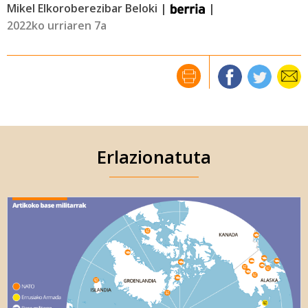
Mikel Elkoroberezibar Beloki |
|
2022ko urriaren 7a
Erlazionatuta