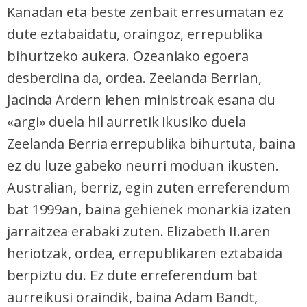
Kanadan eta beste zenbait erresumatan ez
dute eztabaidatu, oraingoz, errepublika
bihurtzeko aukera. Ozeaniako egoera
desberdina da, ordea. Zeelanda Berrian,
Jacinda Ardern lehen ministroak esana du
«argi» duela hil aurretik ikusiko duela
Zeelanda Berria errepublika bihurtuta, baina
ez du luze gabeko neurri moduan ikusten.
Australian, berriz, egin zuten erreferendum
bat 1999an, baina gehienek monarkia izaten
jarraitzea erabaki zuten. Elizabeth II.aren
heriotzak, ordea, errepublikaren eztabaida
berpiztu du. Ez dute erreferendum bat
aurreikusi oraindik, baina Adam Bandt,