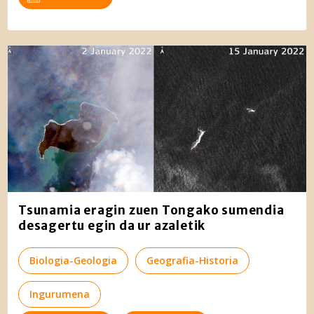
Tsunamia eragin zuen Tongako sumendia
desagertu egin da ur azaletik
Biologia-Geologia
Geografia-Historia
Ingurumena