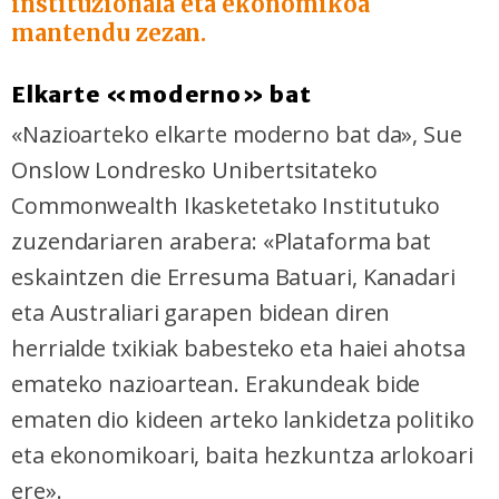
instituzionala eta ekonomikoa
mantendu zezan.
Elkarte
«
moderno
»
bat
«Nazioarteko elkarte moderno bat da», Sue
Onslow Londresko Unibertsitateko
Commonwealth Ikasketetako Institutuko
zuzendariaren arabera: «Plataforma bat
eskaintzen die Erresuma Batuari, Kanadari
eta Australiari garapen bidean diren
herrialde txikiak babesteko eta haiei ahotsa
emateko nazioartean. Erakundeak bide
ematen dio kideen arteko lankidetza politiko
eta ekonomikoari, baita hezkuntza arlokoari
ere».