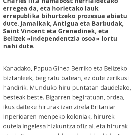
Charles III.a hamabost herrialdetako
erregea da, eta horietako lauk
errepublika bihurtzeko prozesua abiatu
dute. Jamaikak, Antigua eta Barbudak,
Saint Vincent eta Grenadinek, eta
Belizek «independentzia osoa» lortu
nahi dute.
Kanadako, Papua Ginea Berriko eta Belizeko
biztanleek, begiratu batean, ez dute zerikusi
handirik. Munduko hiru puntatan daudelako,
besteak beste. Bigarren begiratuan, ordea,
ikus daiteke hirurak izan zirela Britaniar
Inperioaren menpeko koloniak, hirurek
dutela ingelesa hizkuntza ofizial, eta hirurak