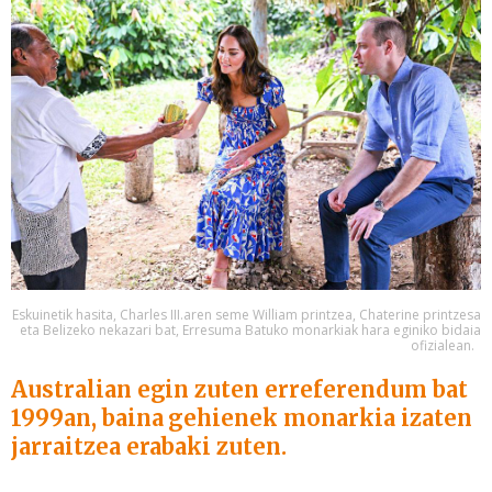
erabiltzeko baimen esplizitua ematen diguzu.
Gehiago
irakurri
Eskuinetik hasita, Charles III.aren seme William printzea, Chaterine printzesa
eta Belizeko nekazari bat, Erresuma Batuko monarkiak hara eginiko bidaia
ofizialean.
Australian egin zuten erreferendum bat
1999an, baina gehienek monarkia izaten
jarraitzea erabaki zuten.