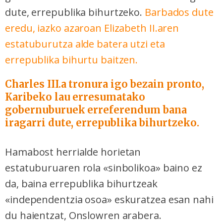
dute, errepublika bihurtzeko.
Barbados dute
eredu, iazko azaroan Elizabeth II.aren
estatuburutza alde batera utzi eta
errepublika bihurtu baitzen.
Charles III.a tronura igo bezain pronto,
Karibeko lau erresumatako
gobernuburuek erreferendum bana
iragarri dute, errepublika bihurtzeko.
Hamabost herrialde horietan
estatuburuaren rola «sinbolikoa» baino ez
da, baina errepublika bihurtzeak
«independentzia osoa» eskuratzea esan nahi
du haientzat, Onslowren arabera.