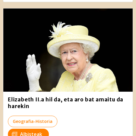
Elizabeth II.a hil da, eta aro bat amaitu da
harekin
Geografia-Historia
Albisteak