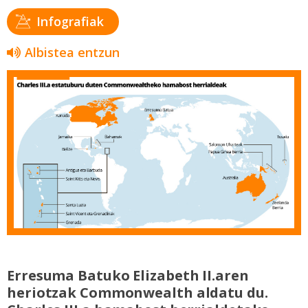
Infografiak
Albistea entzun
Erresuma Batuko Elizabeth II.aren
heriotzak Commonwealth aldatu du.