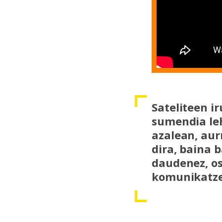
Sateliteen 
sumendia leh
azalean, aur
dira, baina 
daudenez, os
komunikatze