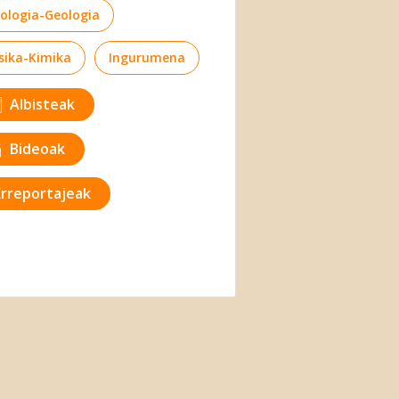
iologia-Geologia
isika-Kimika
Ingurumena
Albisteak
Bideoak
Erreportajeak