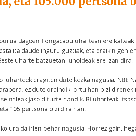
a, eta 105.000 pertsona b
iburua dagoen Tongacapu uhartean ere kalteak 
estalita daude inguru guztiak, eta eraikin gehie
Beste uharte batzuetan, uholdeak ere izan dira.
i uharteek eragiten dute kezka nagusia. NBE N
abera, ez dute oraindik lortu han bizi direnekin
seinaleak jaso dituzte handik. Bi uharteak itsas
ta 105 pertsona bizi dira han.
eko ura da irlen behar nagusia. Horrez gain, heg