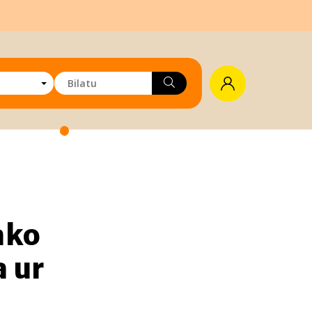
ako
 ur