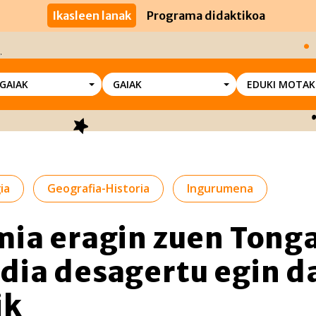
Ikasleen lanak
Programa didaktikoa
SGAIAK
GAIAK
EDUKI MOTAK
ia
Geografia-Historia
Ingurumena
ia eragin zuen Tong
ia desagertu egin da
ik