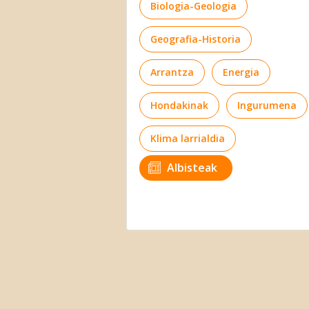
Biologia-Geologia
Geografia-Historia
Arrantza
Energia
Hondakinak
Ingurumena
Klima larrialdia
Albisteak