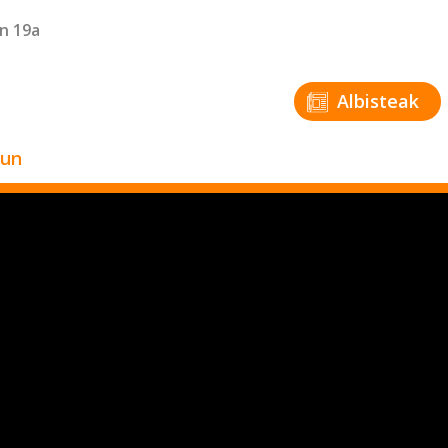
en 19a
Albisteak
zun