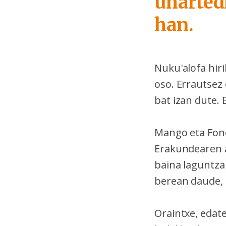
uhartedi
han.
Nuku'alofa hir
oso. Errautsez 
bat izan dute. 
Mango eta Fono
Erakundearen ar
baina laguntza 
berean daude, e
Oraintxe, edat