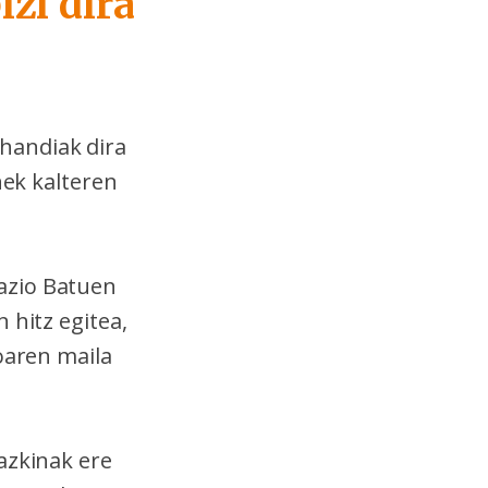
izi dira
handiak dira
nek kalteren
azio Batuen
 hitz egitea,
oaren maila
azkinak ere