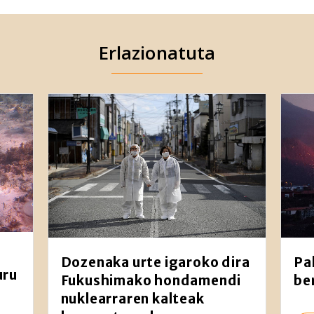
Erlazionatuta
Dozenaka urte igaroko dira
Pa
uru
Fukushimako hondamendi
be
nuklearraren kalteak