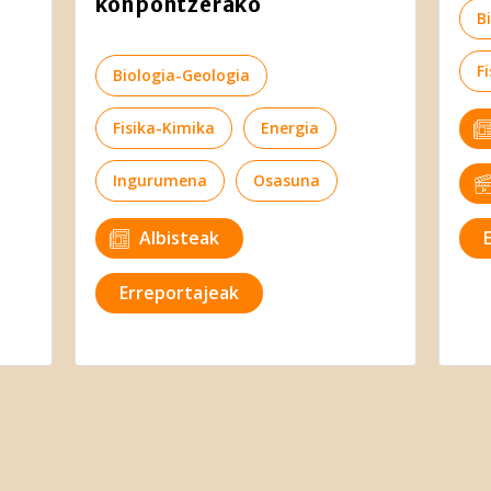
konpontzerako
B
F
Biologia-Geologia
Fisika-Kimika
Energia
Ingurumena
Osasuna
Albisteak
Erreportajeak