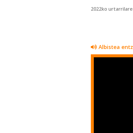
2022ko urtarrilar
Albistea ent