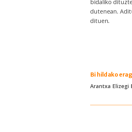
bidaliko dituzt
dutenean. Aditu
dituen.
Bi hildako era
Arantxa Elizegi 