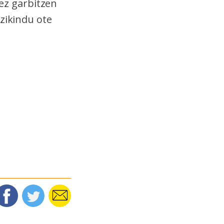
sez garbitzen
 zikindu ote