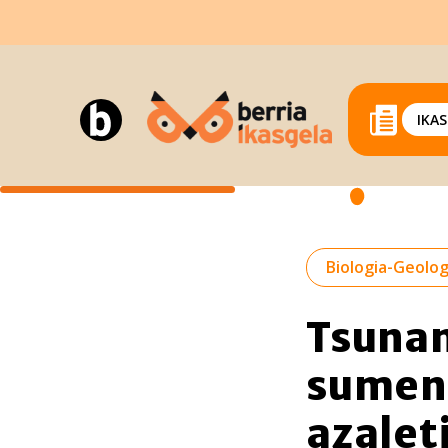
IKA
Biologia-Geolog
Tsunam
sumend
azalet