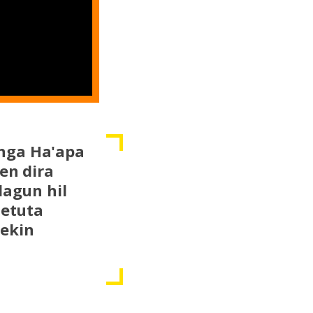
unga Ha'apa
zen dira
lagun hil
tetuta
nekin