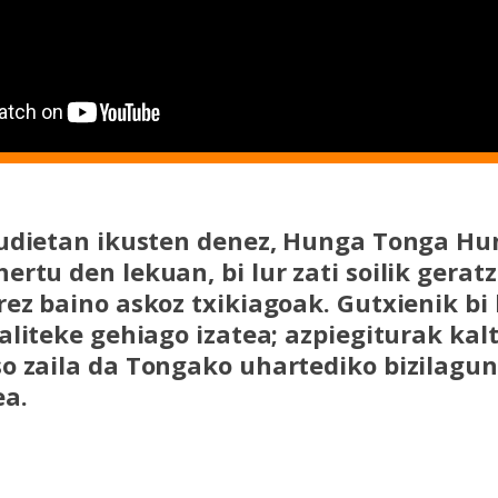
irudietan ikusten denez, Hunga Tonga H
ertu den lekuan, bi lur zati soilik gerat
rez baino askoz txikiagoak. Gutxienik bi 
baliteke gehiago izatea; azpiegiturak kal
o zaila da Tongako uhartediko bizilagu
a.