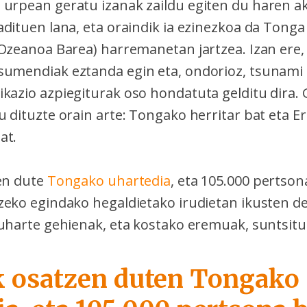
urpean geratu izanak zaildu egiten du haren ak
adituen lana, eta oraindik ia ezinezkoa da Tong
(Ozeanoa Barea) harremanetan jartzea. Izan er
umendiak eztanda egin eta, ondorioz, tsunami 
kazio azpiegiturak oso hondatuta gelditu dira. G
u dituzte orain arte: Tongako herritar bat eta 
at.
zen dute
Tongako uhartedia
, eta 105.000 pertsona
zeko egindako hegaldietako irudietan ikusten d
 uharte gehienak, eta kostako eremuak, suntsitu
ak osatzen duten Tongako