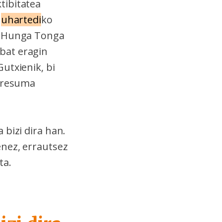
tibitatea
a
uhartedi
ko
e, Hunga Tonga
bat eragin
utxienik, bi
Erresuma
 bizi dira han.
enez, errautsez
ta.