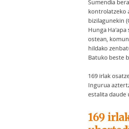
Sumendia bera 
kontrolatzeko 
bizilagunekin 
Hunga Ha'apa s
ostean, komuni
hildako zenbat
Batuko beste b
169 irlak osat
Ingurua aztert
estalita daude
169 irl