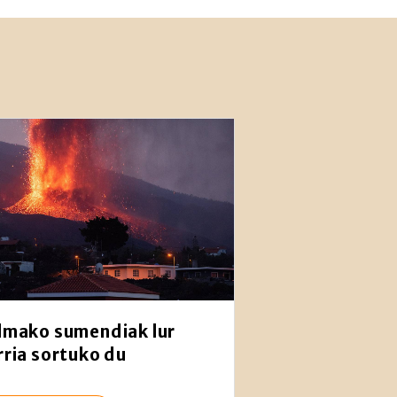
lmako sumendiak lur
rria sortuko du