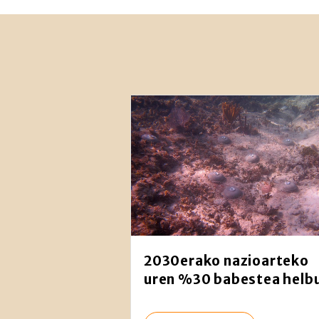
2030erako nazioarteko
uren %30 babestea helb