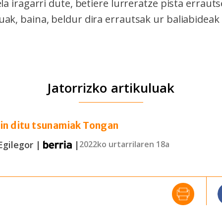
ela iragarri dute, betiere lurreratze pista erraut
ak, baina, beldur dira errautsak ur baliabideak
Jatorrizko artikuluak
gin ditu tsunamiak Tongan
Egilegor |
|
2022ko urtarrilaren 18a