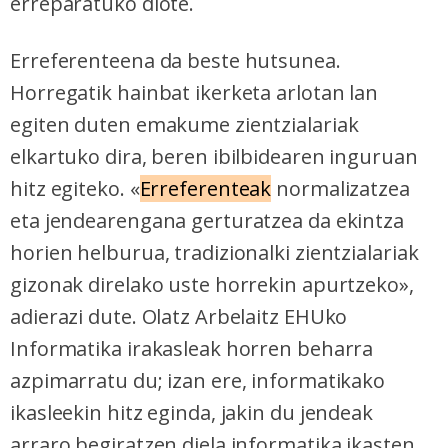
erreparatuko diote.
Erreferenteena da beste hutsunea.
Horregatik hainbat ikerketa arlotan lan
egiten duten emakume zientzialariak
elkartuko dira, beren ibilbidearen inguruan
hitz egiteko. «
Erreferenteak
normalizatzea
eta jendearengana gerturatzea da ekintza
horien helburua, tradizionalki zientzialariak
gizonak direlako uste horrekin apurtzeko»,
adierazi dute. Olatz Arbelaitz EHUko
Informatika irakasleak horren beharra
azpimarratu du; izan ere, informatikako
ikasleekin hitz eginda, jakin du jendeak
arraro begiratzen diela informatika ikasten