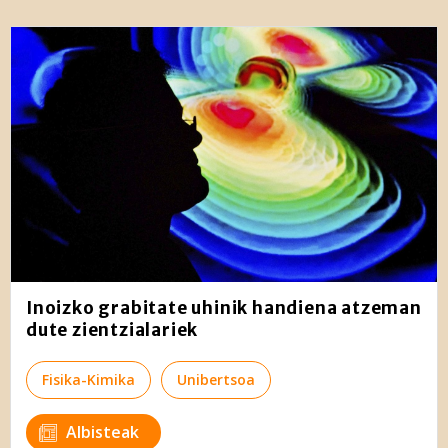
Inoizko grabitate uhinik handiena atzeman
dute zientzialariek
Fisika-Kimika
Unibertsoa
Albisteak