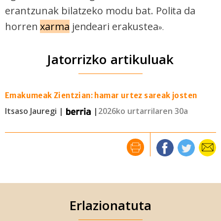
erantzunak bilatzeko modu bat. Polita da
horren
xarma
jendeari erakustea
».
Jatorrizko artikuluak
Emakumeak Zientzian: hamar urtez sareak josten
Itsaso Jauregi |
|
2026ko urtarrilaren 30a
Erlazionatuta