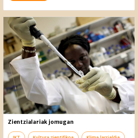
Zientzialariak jomugan
IKT
Kultura zientifikoa
Klima larrialdia