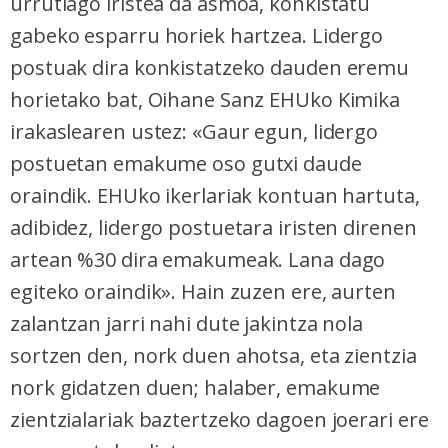
urrutiago iristea da asmoa, konkistatu
gabeko esparru horiek hartzea. Lidergo
postuak dira konkistatzeko dauden eremu
horietako bat, Oihane Sanz EHUko Kimika
irakaslearen ustez: «Gaur egun, lidergo
postuetan emakume oso gutxi daude
oraindik. EHUko ikerlariak kontuan hartuta,
adibidez, lidergo postuetara iristen direnen
artean %30 dira emakumeak. Lana dago
egiteko oraindik». Hain zuzen ere, aurten
zalantzan jarri nahi dute jakintza nola
sortzen den, nork duen ahotsa, eta zientzia
nork gidatzen duen; halaber, emakume
zientzialariak baztertzeko dagoen joerari ere