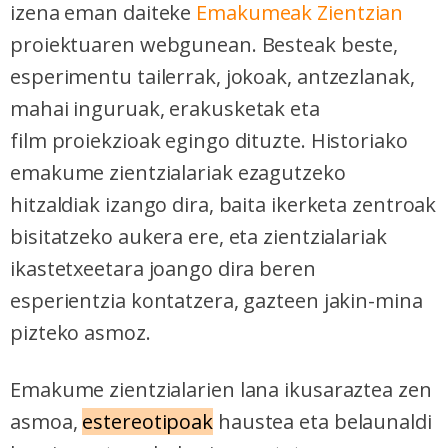
izena eman daiteke
Emakumeak Zientzian
proiektuaren webgunean. Besteak beste,
esperimentu tailerrak, jokoak, antzezlanak,
mahai inguruak, erakusketak eta
film proiekzioak egingo dituzte. Historiako
emakume zientzialariak ezagutzeko
hitzaldiak izango dira, baita ikerketa zentroak
bisitatzeko aukera ere, eta zientzialariak
ikastetxeetara joango dira beren
esperientzia kontatzera, gazteen jakin-mina
pizteko asmoz.
Emakume zientzialarien lana ikusaraztea zen
asmoa,
estereotipoak
haustea eta belaunaldi