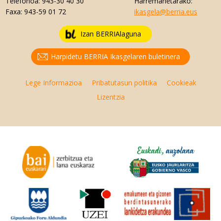
Telefonoa:
943-30 40 30
Harremanetarako:
Faxa:
943-59 01 72
ikasgela@berria.eus
Izan BERRIAlaguna
Harpidetu BERRIA Ikasgelaren buletinera
Lege Informazioa
Pribatutasun politika
Cookieak
Lizentzia