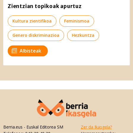
Zientzian topikoak apurtuz
Kultura zientifikoa
Feminismoa
Genero diskriminazioa
Hezkuntza
Albisteak
Berria.eus
- Euskal Editorea SM
Zer da Ikasgela?