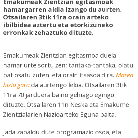
Emakumeak Zientzian egitasmoak
hamargarren aldia izango du aurten.
Otsailaren 3tik 11ra orain arteko
ibilbidea aztertu eta etorkizuneko
erronkak zehaztuko dituzte.
Emakumeak Zientzian egitasmoa duela
hamar urte sortu zen; tantaka-tantaka, olatu
bat osatu zuten, eta orain itsasoa dira.
Marea
bizia gara
da aurtengo leloa. Otsailaren 3tik
11ra 70 jarduera baino gehiago egingo
dituzte, Otsailaren 11n Neska eta Emakume
Zientzialarien Nazioarteko Eguna baita.
Jada zabaldu dute programazio osoa, eta