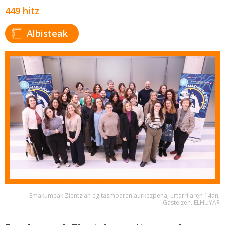
449 hitz
Albisteak
Emakumeak Zientzian egitasmoaren aurkezpena, urtarrilaren 14an,
Gasteizen. ELHUYAR