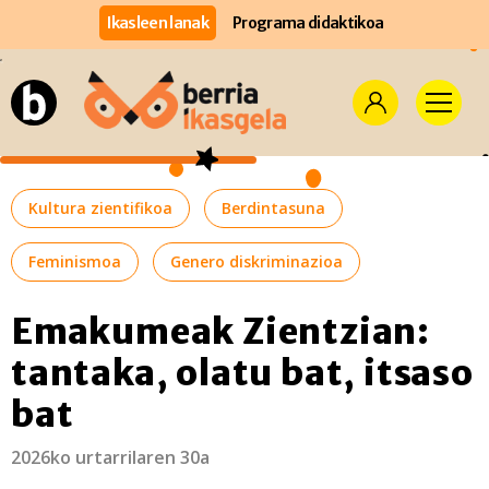
Ikasleen lanak
Programa didaktikoa
Kultura zientifikoa
Berdintasuna
Feminismoa
Genero diskriminazioa
Emakumeak Zientzian:
tantaka, olatu bat, itsaso
bat
2026ko urtarrilaren 30a