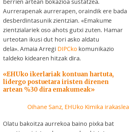
berrien artean bokazioa sustatzea.
Aurrerapenak aurrerapen, oraindik ere bada
desberdintasunik zientzian. «Emakume
zientzialariek oso ahots gutxi zuten. Hamar
urteotan ikusi dut hori asko aldatu
dela». Amaia Arregi
DIPCko
komunikazio
taldeko kidearen hitzak dira.
«EHUko ikerlariak kontuan hartuta,
lidergo postuetara iristen direnen
artean %30 dira emakumeak»
Oihane Sanz, EHUko Kimika irakaslea
Olatu bakoitza aurrekoa baino pixka bat